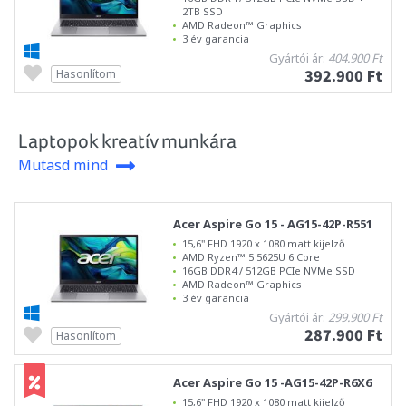
2TB SSD
AMD Radeon™ Graphics
3 év garancia
Gyártói ár:
404.900 Ft
392.900 Ft
Hasonlítom
Laptopok kreatív munkára
Mutasd mind
Acer Aspire Go 15 - AG15-42P-R551
15,6" FHD 1920 x 1080 matt kijelző
AMD Ryzen™ 5 5625U 6 Core
16GB DDR4 / 512GB PCIe NVMe SSD
AMD Radeon™ Graphics
3 év garancia
Gyártói ár:
299.900 Ft
287.900 Ft
Hasonlítom
Acer Aspire Go 15 -AG15-42P-R6X6
15,6" FHD 1920 x 1080 matt kijelző