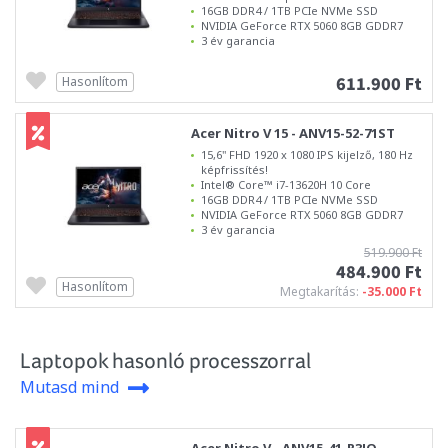
16GB DDR4 / 1TB PCIe NVMe SSD
NVIDIA GeForce RTX 5060 8GB GDDR7
3 év garancia
611.900 Ft
Hasonlítom
Acer Nitro V 15 - ANV15-52-71ST
15,6" FHD 1920 x 1080 IPS kijelző, 180 Hz
képfrissítés!
Intel® Core™ i7-13620H 10 Core
16GB DDR4 / 1TB PCIe NVMe SSD
NVIDIA GeForce RTX 5060 8GB GDDR7
3 év garancia
519.900 Ft
484.900 Ft
Hasonlítom
Megtakarítás:
-35.000 Ft
Laptopok hasonló processzorral
Mutasd mind