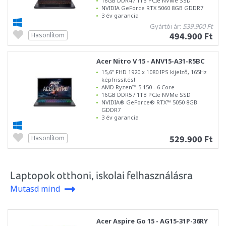
16GB DDR4 / 1TB PCIe NVMe SSD
NVIDIA GeForce RTX 5060 8GB GDDR7
3 év garancia
Gyártói ár:
539.900 Ft
494.900 Ft
Hasonlítom
Acer Nitro V 15 - ANV15-A31-R5BC
15,6" FHD 1920 x 1080 IPS kijelző, 165Hz
képfrissítés!
AMD Ryzen™ 5 150 - 6 Core
16GB DDR5 / 1TB PCIe NVMe SSD
NVIDIA® GeForce® RTX™ 5050 8GB
GDDR7
3 év garancia
529.900 Ft
Hasonlítom
Laptopok otthoni, iskolai felhasználásra
Mutasd mind
Acer Aspire Go 15 - AG15-31P-36RY