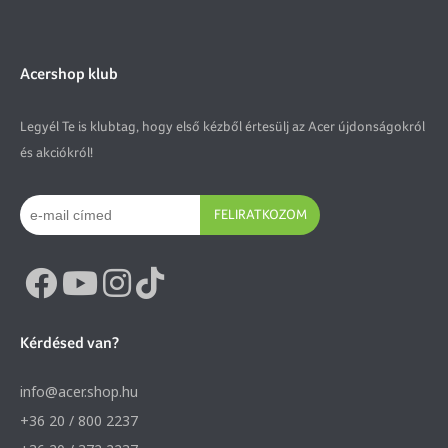
Acershop klub
Legyél Te is klubtag, hogy első kézből értesülj az Acer újdonságokról
és akciókról!
FELIRATKOZOM
Kérdésed van?
info@acer.shop.hu
+36 20 / 800 2237