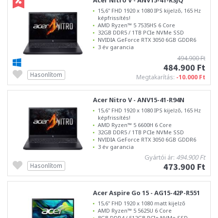
Acer Nitro V - ANV15-41-R3JQ
15,6" FHD 1920 x 1080 IPS kijelző, 165 Hz
képfrissítés!
AMD Ryzen™ 5 7535HS 6 Core
32GB DDR5 / 1TB PCIe NVMe SSD
NVIDIA GeForce RTX 3050 6GB GDDR6
3 év garancia
494.900 Ft
484.900 Ft
Hasonlítom
Megtakarítás:
-10.000 Ft
Acer Nitro V - ANV15-41-R94N
15,6" FHD 1920 x 1080 IPS kijelző, 165 Hz
képfrissítés!
AMD Ryzen™ 5 6600H 6 Core
32GB DDR5 / 1TB PCIe NVMe SSD
NVIDIA GeForce RTX 3050 6GB GDDR6
3 év garancia
Gyártói ár:
494.900 Ft
473.900 Ft
Hasonlítom
Acer Aspire Go 15 - AG15-42P-R551
15,6" FHD 1920 x 1080 matt kijelző
AMD Ryzen™ 5 5625U 6 Core
8GB DDR4 / 512GB PCIe NVMe SSD