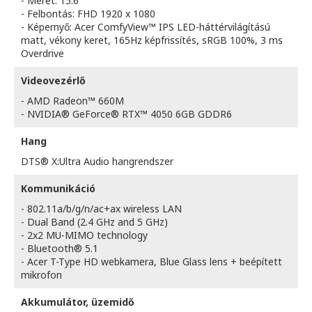
- Méret: 15.6"
- Felbontás: FHD 1920 x 1080
- Képernyő: Acer ComfyView™ IPS LED-háttérvilágítású
matt, vékony keret, 165Hz képfrissítés, sRGB 100%, 3 ms
Overdrive
Videovezérlő
- AMD Radeon™ 660M
- NVIDIA® GeForce® RTX™ 4050 6GB GDDR6
Hang
DTS® X:Ultra Audio hangrendszer
Kommunikáció
- 802.11a/b/g/n/ac+ax wireless LAN
- Dual Band (2.4 GHz and 5 GHz)
- 2x2 MU-MIMO technology
- Bluetooth® 5.1
- Acer T-Type HD webkamera, Blue Glass lens + beépített
mikrofon
Akkumulátor, üzemidő