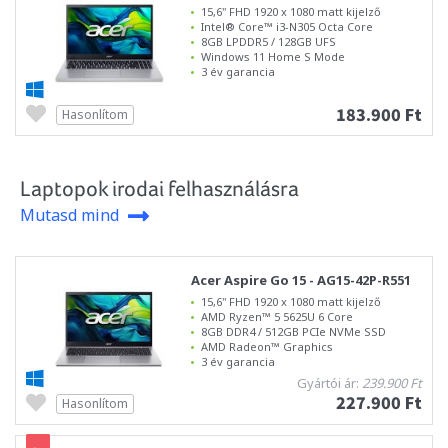
15,6" FHD 1920 x 1080 matt kijelző
Intel® Core™ i3-N305 Octa Core
8GB LPDDR5 / 128GB UFS
Windows 11 Home S Mode
3 év garancia
183.900 Ft
Hasonlítom
Laptopok irodai felhasználásra
Mutasd mind
Acer Aspire Go 15 - AG15-42P-R551
15,6" FHD 1920 x 1080 matt kijelző
AMD Ryzen™ 5 5625U 6 Core
8GB DDR4 / 512GB PCIe NVMe SSD
AMD Radeon™ Graphics
3 év garancia
Gyártói ár:
239.900 Ft
227.900 Ft
Hasonlítom