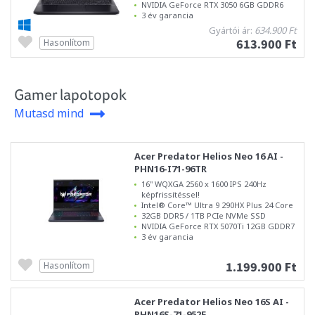
NVIDIA GeForce RTX 3050 6GB GDDR6
3 év garancia
Gyártói ár:
634.900 Ft
613.900 Ft
Hasonlítom
Gamer lapotopok
Mutasd mind
Acer Predator Helios Neo 16 AI -
PHN16-I71-96TR
16" WQXGA 2560 x 1600 IPS 240Hz
képfrissítéssel!
Intel® Core™ Ultra 9 290HX Plus 24 Core
32GB DDR5 / 1TB PCIe NVMe SSD
NVIDIA GeForce RTX 5070Ti 12GB GDDR7
3 év garancia
1.199.900 Ft
Hasonlítom
Acer Predator Helios Neo 16S AI -
PHN16S-71-952F