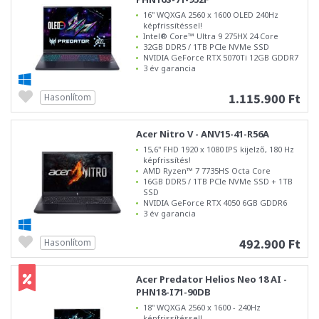
16" WQXGA 2560 x 1600 OLED 240Hz
képfrissítéssel!
Intel® Core™ Ultra 9 275HX 24 Core
32GB DDR5 / 1TB PCIe NVMe SSD
NVIDIA GeForce RTX 5070Ti 12GB GDDR7
3 év garancia
1.115.900 Ft
Hasonlítom
Acer Nitro V - ANV15-41-R56A
15,6" FHD 1920 x 1080 IPS kijelző, 180 Hz
képfrissítés!
AMD Ryzen™ 7 7735HS Octa Core
16GB DDR5 / 1TB PCIe NVMe SSD + 1TB
SSD
NVIDIA GeForce RTX 4050 6GB GDDR6
3 év garancia
492.900 Ft
Hasonlítom
Acer Predator Helios Neo 18 AI -
PHN18-I71-90DB
18" WQXGA 2560 x 1600 - 240Hz
képfrissítéssel!