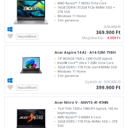
AMD Ryzen™ 7 5825U Octa Core
16GB DDR4 / 512GB PCIe NVMe SSD +
2TB SSD
Windows 11 Home
3 év garancia
373.900 Ft
369.900 Ft
Hasonlítom
Megtakarítás:
-4.000 Ft
Acer Aspire 14 AI - A14-52M-71BH
14" WUXGA 1920 x 1200 OLED kijelző
Intel® Core™ Ultra 7 258V Octa Core
32GB DDR5 / 1TB PCIe Gen4 NVMe SSD
Windows 11 Home
3 év garancia
Gyártói ár:
509.900 Ft
399.900 Ft
Hasonlítom
Acer Nitro V - ANV15-41-R94N
15,6" FHD 1920 x 1080 IPS kijelző, 165 Hz
képfrissítés!
AMD Ryzen™ 5 6600H 6 Core
32GB DDR5 / 1TB PCIe NVMe SSD + 2TB
SSD