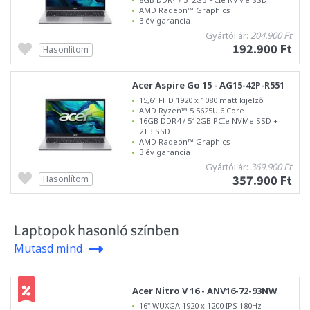
AMD Radeon™ Graphics
3 év garancia
Gyártói ár:
204.900 Ft
192.900 Ft
Hasonlítom
Acer Aspire Go 15 - AG15-42P-R551
15,6" FHD 1920 x 1080 matt kijelző
AMD Ryzen™ 5 5625U 6 Core
16GB DDR4 / 512GB PCIe NVMe SSD +
2TB SSD
AMD Radeon™ Graphics
3 év garancia
Gyártói ár:
369.900 Ft
357.900 Ft
Hasonlítom
Laptopok hasonló színben
Mutasd mind
Acer Nitro V 16 - ANV16-72-93NW
16" WUXGA 1920 x 1200 IPS 180Hz