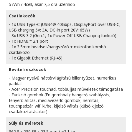
57Wh / 4cell, akár 7,5 óra üzemidő
Csatlakozók
- 1x USB Type-C (USB4® 40Gbps, DisplayPort over USB-C,
USB charging 5V; 3A, DC-in port 20V; 65W)
- 3x USB 3.2 (Gen.1, 1x Power Off USB Charging funkció)
- 1x HDMI™ 2.1 port
- 1x 3.5mm headset/hangszóró + mikrofon kombó
csatlakozó
- 1x Gigabit Ethernet (RJ-45)
Beviteli eszközök
- Magyar nyelvű háttérvilágítású billentyűzet, numerikus
paddal
- Acer Precision touchad, többujjas műveletek támogatása
- Funkció gombok (Fn gombbal): hangerő szabályzás,
fényerő állítás, médiavezérlő gombok, némítás,
touchpadzár, wifi ki/be, kijelző váltás (külső kijelző
csatlakoztatásakor)
Súly és méretek
362.3 x 239.89 x 23.5 mm / ~2.1 kg