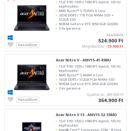
15,6" FHD 1920 x 1080 IPS kijelző, 165 Hz
képfrissítés!
AMD Ryzen™ 5 7535HS 6 Core
32GB DDR5 / 1TB PCIe NVMe SSD +
512GB SSD
NVIDIA GeForce RTX 3050 6GB GDDR6
3 év garancia
534.900 Ft
524.900 Ft
Hasonlítom
Megtakarítás:
-10.000 Ft
Acer Nitro V - ANV15-41-R80U
15,6" FHD 1920 x 1080 IPS kijelző, 165 Hz
képfrissítés!
AMD Ryzen™ 5 6600H 6 Core
16GB DDR5 / 512GB PCIe NVMe SSD
NVIDIA GeForce RTX 3050 6GB GDDR6
3 év garancia
Gyártói ár:
389.900 Ft
364.900 Ft
Hasonlítom
Acer Nitro V 15 - ANV15-52-55MD
15,6" FHD 1920 x 1080 IPS kijelző, 165 Hz
képfrissítés!
Intel® Core™ 5 processor 210H - 8 Core