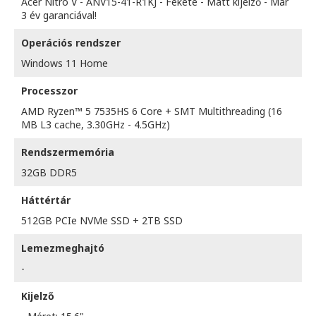
Acer Nitro V - ANV15-41-R1KJ - Fekete - Matt kijelző - Már
3 év garanciával!
Operációs rendszer
Windows 11 Home
Processzor
AMD Ryzen™ 5 7535HS 6 Core + SMT Multithreading (16
MB L3 cache, 3.30GHz - 4.5GHz)
Rendszermemória
32GB DDR5
Háttértár
512GB PCIe NVMe SSD + 2TB SSD
Lemezmeghajtó
-
Kijelző