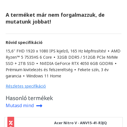
A terméket már nem forgalmazzuk, de
mutatunk jobbat!
Rövid specifikáció
15,6" FHD 1920 x 1080 IPS kijelző, 165 Hz képfrissítés!
•
AMD
Ryzen™ 5 7535HS 6 Core
•
32GB DDR5 / 512GB PCIe NVMe
SSD + 2TB SSD
•
NVIDIA GeForce RTX 4050 6GB GDDR6
•
Prémium kivitelezés és felszereltség
•
Fekete szín, 3 év
garancia
•
Windows 11 Home
Részletes specifikáció
Hasonló termékek
Mutasd mind
Acer Nitro V - ANV15-41-R3JQ