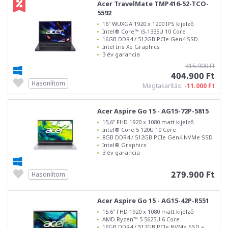
Acer TravelMate TMP416-52-TCO-
5592
16" WUXGA 1920 x 1200 IPS kijelző
Intel® Core™ i5-1335U 10 Core
16GB DDR4 / 512GB PCIe Gen4 SSD
Intel Iris Xe Graphics
3 év garancia
415.900 Ft
404.900 Ft
Hasonlítom
Megtakarítás:
-11.000 Ft
Acer Aspire Go 15 - AG15-72P-5815
15,6" FHD 1920 x 1080 matt kijelző
Intel® Core 5 120U 10 Core
8GB DDR4 / 512GB PCIe Gen4 NVMe SSD
Intel® Graphics
3 év garancia
279.900 Ft
Hasonlítom
Acer Aspire Go 15 - AG15-42P-R551
15,6" FHD 1920 x 1080 matt kijelző
AMD Ryzen™ 5 5625U 6 Core
16GB DDR4 / 512GB PCIe NVMe SSD +