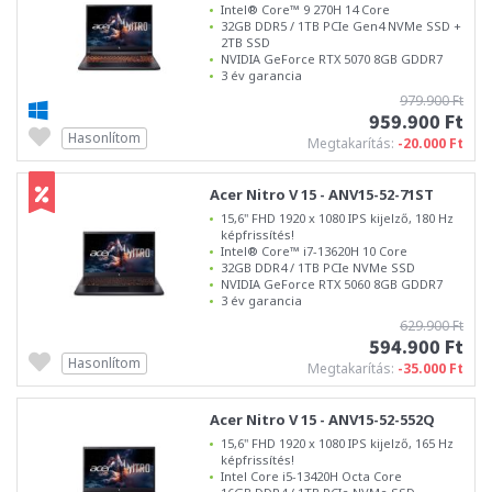
Intel® Core™ 9 270H 14 Core
32GB DDR5 / 1TB PCIe Gen4 NVMe SSD +
2TB SSD
NVIDIA GeForce RTX 5070 8GB GDDR7
3 év garancia
979.900 Ft
959.900 Ft
Hasonlítom
Megtakarítás:
-20.000 Ft
Acer Nitro V 15 - ANV15-52-71ST
15,6" FHD 1920 x 1080 IPS kijelző, 180 Hz
képfrissítés!
Intel® Core™ i7-13620H 10 Core
32GB DDR4 / 1TB PCIe NVMe SSD
NVIDIA GeForce RTX 5060 8GB GDDR7
3 év garancia
629.900 Ft
594.900 Ft
Hasonlítom
Megtakarítás:
-35.000 Ft
Acer Nitro V 15 - ANV15-52-552Q
15,6" FHD 1920 x 1080 IPS kijelző, 165 Hz
képfrissítés!
Intel Core i5-13420H Octa Core