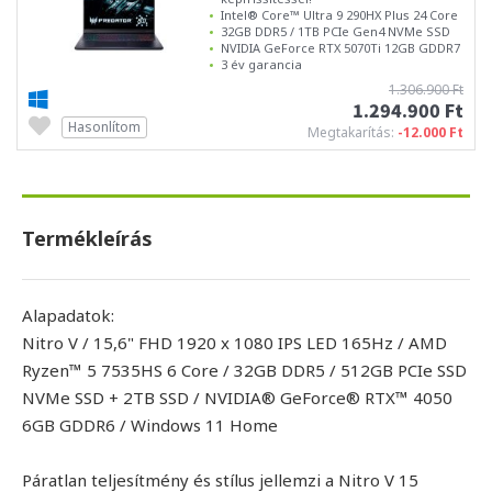
Intel® Core™ Ultra 9 290HX Plus 24 Core
32GB DDR5 / 1TB PCIe Gen4 NVMe SSD
NVIDIA GeForce RTX 5070Ti 12GB GDDR7
3 év garancia
1.306.900 Ft
1.294.900 Ft
Hasonlítom
Megtakarítás:
-12.000 Ft
Termékleírás
Alapadatok:
Nitro V / 15,6" FHD 1920 x 1080 IPS LED 165Hz / AMD
Ryzen™ 5 7535HS 6 Core / 32GB DDR5 / 512GB PCIe SSD
NVMe SSD + 2TB SSD / NVIDIA® GeForce® RTX™ 4050
6GB GDDR6 / Windows 11 Home
Páratlan teljesítmény és stílus jellemzi a Nitro V 15