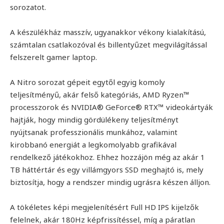
sorozatot.
A készülékház masszív, ugyanakkor vékony kialakítású,
számtalan csatlakozóval és billentyűzet megvilágítással
felszerelt gamer laptop.
A Nitro sorozat gépeit egytől egyig komoly
teljesítményű, akár felső kategóriás, AMD Ryzen™
processzorok és NVIDIA® GeForce® RTX™ videokártyák
hajtják, hogy mindig gördülékeny teljesítményt
nyújtsanak professzionális munkához, valamint
kirobbanó energiát a legkomolyabb grafikával
rendelkező játékokhoz. Ehhez hozzájön még az akár 1
TB háttértár és egy villámgyors SSD meghajtó is, mely
biztosítja, hogy a rendszer mindig ugrásra készen álljon.
A tökéletes képi megjelenítésért Full HD IPS kijelzők
felelnek, akár 180Hz képfrissítéssel, míg a páratlan