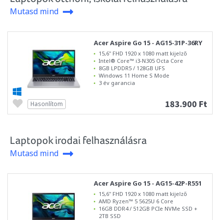
Mutasd mind
Acer Aspire Go 15 - AG15-31P-36RY
15,6" FHD 1920 x 1080 matt kijelző
Intel® Core™ i3-N305 Octa Core
8GB LPDDR5 / 128GB UFS
Windows 11 Home S Mode
3 év garancia
183.900 Ft
Hasonlítom
Laptopok irodai felhasználásra
Mutasd mind
Acer Aspire Go 15 - AG15-42P-R551
15,6" FHD 1920 x 1080 matt kijelző
AMD Ryzen™ 5 5625U 6 Core
16GB DDR4 / 512GB PCIe NVMe SSD +
2TB SSD