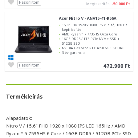
Hasonlítom
Megtakarítás:
-50.000 Ft
Acer Nitro V - ANV15-41-R56A
15,6" FHD 1920 x 1080 IPS kijelző, 180 Hz
képfrissítés!
AMD Ryzen™ 7 7735HS Octa Core
16GB DDR5 / 1TB PCIe NVMe SSD +
512GB SSD
NVIDIA GeForce RTX 4050 6GB GDDR6
3 év garancia
472.900 Ft
Hasonlítom
Termékleírás
Alapadatok:
Nitro V / 15,6" FHD 1920 x 1080 IPS LED 165Hz / AMD
Ryzen™ 5 7535HS 6 Core / 16GB DDR5 / 512GB PCIe SSD