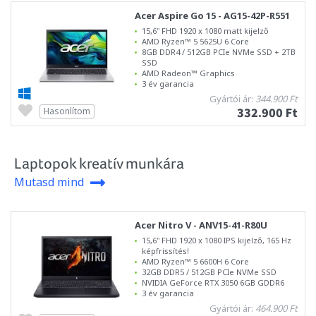
Acer Aspire Go 15 - AG15-42P-R551
15,6" FHD 1920 x 1080 matt kijelző
AMD Ryzen™ 5 5625U 6 Core
8GB DDR4 / 512GB PCIe NVMe SSD + 2TB
SSD
AMD Radeon™ Graphics
3 év garancia
Gyártói ár:
344.900 Ft
332.900 Ft
Hasonlítom
Laptopok kreatív munkára
Mutasd mind
Acer Nitro V - ANV15-41-R80U
15,6" FHD 1920 x 1080 IPS kijelző, 165 Hz
képfrissítés!
AMD Ryzen™ 5 6600H 6 Core
32GB DDR5 / 512GB PCIe NVMe SSD
NVIDIA GeForce RTX 3050 6GB GDDR6
3 év garancia
Gyártói ár:
464.900 Ft