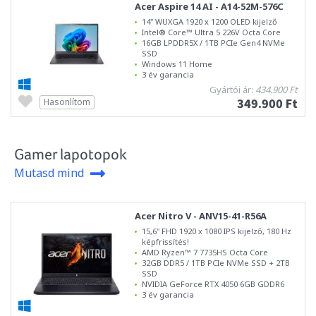
Acer Aspire 14 AI - A14-52M-576C
14" WUXGA 1920 x 1200 OLED kijelző
Intel® Core™ Ultra 5 226V Octa Core
16GB LPDDR5X / 1TB PCIe Gen4 NVMe
SSD
Windows 11 Home
3 év garancia
Gyártói ár:
434.900 Ft
349.900 Ft
Hasonlítom
Gamer lapotopok
Mutasd mind
Acer Nitro V - ANV15-41-R56A
15,6" FHD 1920 x 1080 IPS kijelző, 180 Hz
képfrissítés!
AMD Ryzen™ 7 7735HS Octa Core
32GB DDR5 / 1TB PCIe NVMe SSD + 2TB
SSD
NVIDIA GeForce RTX 4050 6GB GDDR6
3 év garancia