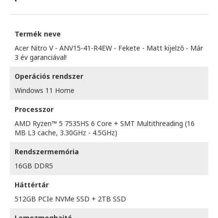
Termék neve
Acer Nitro V - ANV15-41-R4EW - Fekete - Matt kijelző - Már
3 év garanciával!
Operációs rendszer
Windows 11 Home
Processzor
AMD Ryzen™ 5 7535HS 6 Core + SMT Multithreading (16
MB L3 cache, 3.30GHz - 4.5GHz)
Rendszermemória
16GB DDR5
Háttértár
512GB PCIe NVMe SSD + 2TB SSD
Lemezmeghajtó