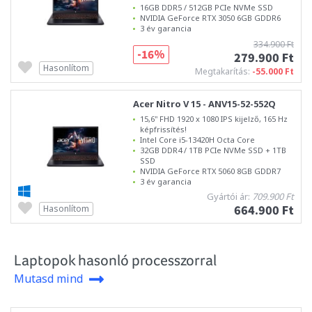
16GB DDR5 / 512GB PCIe NVMe SSD
NVIDIA GeForce RTX 3050 6GB GDDR6
3 év garancia
334.900 Ft
-16%
279.900 Ft
Hasonlítom
Megtakarítás:
-55.000 Ft
Acer Nitro V 15 - ANV15-52-552Q
15,6" FHD 1920 x 1080 IPS kijelző, 165 Hz
képfrissítés!
Intel Core i5-13420H Octa Core
32GB DDR4 / 1TB PCIe NVMe SSD + 1TB
SSD
NVIDIA GeForce RTX 5060 8GB GDDR7
3 év garancia
Gyártói ár:
709.900 Ft
664.900 Ft
Hasonlítom
Laptopok hasonló processzorral
Mutasd mind