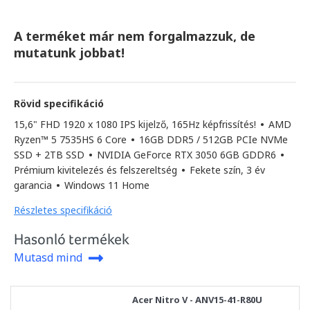
A terméket már nem forgalmazzuk, de
mutatunk jobbat!
Rövid specifikáció
15,6" FHD 1920 x 1080 IPS kijelző, 165Hz képfrissítés!
•
AMD
Ryzen™ 5 7535HS 6 Core
•
16GB DDR5 / 512GB PCIe NVMe
SSD + 2TB SSD
•
NVIDIA GeForce RTX 3050 6GB GDDR6
•
Prémium kivitelezés és felszereltség
•
Fekete szín, 3 év
garancia
•
Windows 11 Home
Részletes specifikáció
Hasonló termékek
Mutasd mind
Acer Nitro V - ANV15-41-R80U