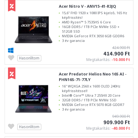
Acer Nitro V - ANV15-41-R3JQ
15,6" FHD 1920 x 1080 IPS kijelző, 165 Hz
képfrissítés!
AMD Ryzen™ 5 7535HS 6 Core
16GB DDR5 / 1TB PCIe NVMe SSD +
512GB SSD
NVIDIA GeForce RTX 3050 6GB GDDR6
3 év garancia
424.900 Ft
414.900 Ft
Hasonlítom
Megtakarítás:
-10.000 Ft
Acer Predator Helios Neo 16S AI -
PHN16S-71-77LY
16" WQXGA 2560 x 1600 OLED 240Hz
képfrissítéssel!
Intel® Core™ Ultra 7 255HX 20 Core
32GB DDR5 / 1TB PCIe NVMe SSD
NVIDIA GeForce RTX 5070 8GB GDDR7
3 év garancia
949.900 Ft
909.900 Ft
Hasonlítom
Megtakarítás:
-40.000 Ft