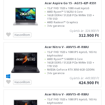
Acer Aspire Go 15 - AG15-42P-R551
15,6" FHD 1920 x 1080 matt kijelző
AMD Ryzen™ 5 5625U 6 Core
16GB DDR4 / 512GB PCIe NVMe SSD +
1TB SSD
AMD Radeon™ Graphics
3 év garancia
Gyártói ár:
324.900 Ft
312.900 Ft
Hasonlítom
Acer Nitro V - ANV15-41-R80U
15,6" FHD 1920 x 1080 IPS kijelző, 165 Hz
képfrissítés!
AMD Ryzen™ 5 6600H 6 Core
16GB DDR5 / 512GB PCIe NVMe SSD +
1TB SSD
NVIDIA GeForce RTX 3050 6GB GDDR6
3 év garancia
Gyártói ár:
449.900 Ft
424.900 Ft
Hasonlítom
Acer Nitro V - ANV15-41-R80U
15,6" FHD 1920 x 1080 IPS kijelző, 165 Hz
képfrissítés!