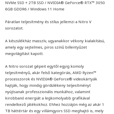
NVMe SSD + 2TB SSD / NVIDIA® GeForce® RTX™ 3050
6GB GDDR6 / Windows 11 Home
Páratlan teljesítmény és stílus jellemzi a Nitro V
sorozatot.
A készülékház masszív, ugyanakkor vékony kialakítású,
amely egy sejtelmes, piros színű billentyűzet
megvilágítást kapott.
A Nitro sorozat gépeit egytől egyig komoly
teljesítményű, akár felső kategóriás, AMD Ryzen™
processzorok és NVIDIA® GeForce® videokártyák
hajtják, hogy mindig gördülékeny teljesítményt
nyújtsanak professzionális munkához, valamint
kirobbanó energiát a legkomolyabb grafikával
rendelkező játékokhoz. Ehhez hozzájön még az akár 1
TB háttértár és egy villámgyors SSD meghajtó is, mely