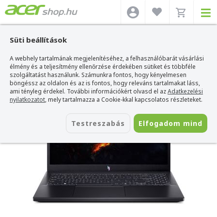
Süti beállítások
A webhely tartalmának megjelenítéséhez, a felhasználóbarát vásárlási
Acer webshop
>
Acer laptop
>
Nitro
>
Acer Nitro V - ANV15-41-R4EW
élmény és a teljesítmény ellenőrzése érdekében sütiket és többféle
Acer Nitro V - ANV15-41-R4EW
szolgáltatást használunk. Számunkra fontos, hogy kényelmesen
böngéssz az oldalon és az is fontos, hogy releváns tartalmakat láss,
Azonosító:
NH.QSHEU.00C_WIN_SSD2T
ami tényleg érdekel. További információkért olvasd el az
Adatkezelési
nyilatkozatot
, mely tartalmazza a Cookie-kkal kapcsolatos részleteket.
Testreszabás
Elfogadom mind