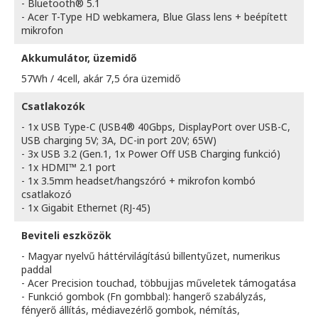
- Bluetooth® 5.1
- Acer T-Type HD webkamera, Blue Glass lens + beépített
mikrofon
Akkumulátor, üzemidő
57Wh / 4cell, akár 7,5 óra üzemidő
Csatlakozók
- 1x USB Type-C (USB4® 40Gbps, DisplayPort over USB-C,
USB charging 5V; 3A, DC-in port 20V; 65W)
- 3x USB 3.2 (Gen.1, 1x Power Off USB Charging funkció)
- 1x HDMI™ 2.1 port
- 1x 3.5mm headset/hangszóró + mikrofon kombó
csatlakozó
- 1x Gigabit Ethernet (RJ-45)
Beviteli eszközök
- Magyar nyelvű háttérvilágítású billentyűzet, numerikus
paddal
- Acer Precision touchad, többujjas műveletek támogatása
- Funkció gombok (Fn gombbal): hangerő szabályzás,
fényerő állítás, médiavezérlő gombok, némítás,