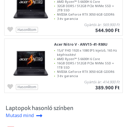
AMD Ryzen™ 5 6600H 6 Core
32GB DDR5 / 512GB PCIe NVMe SSD +
2TB SSD
NVIDIA GeForce RTX 3050 6GB GDDR6
3 év garancia
Gyártói ár:
569.900 Ft
544.900 Ft
Hasonlítom
Acer Nitro V - ANV15-41-R80U
15,6" FHD 1920 x 1080 IPS kijelző, 165 Hz
képfrissítés!
AMD Ryzen™ 5 6600H 6 Core
16GB DDR5 / 512GB PCIe NVMe SSD +
1TB SSD
NVIDIA GeForce RTX 3050 6GB GDDR6
3 év garancia
Gyártói ár:
414.900 Ft
389.900 Ft
Hasonlítom
Laptopok hasonló színben
Mutasd mind