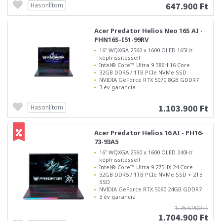
647.900 Ft
Hasonlítom
Acer Predator Helios Neo 16S AI -
PHN16S-I51-99RV
16" WQXGA 2560 x 1600 OLED 165Hz
képfrissítéssel!
Intel® Core™ Ultra 9 386H 16 Core
32GB DDR5 / 1TB PCIe NVMe SSD
NVIDIA GeForce RTX 5070 8GB GDDR7
3 év garancia
1.103.900 Ft
Hasonlítom
Acer Predator Helios 16 AI - PH16-
73-93A5
16" WQXGA 2560 x 1600 OLED 240Hz
képfrissítéssel!
Intel® Core™ Ultra 9 275HX 24 Core
32GB DDR5 / 1TB PCIe NVMe SSD + 2TB
SSD
NVIDIA GeForce RTX 5090 24GB GDDR7
3 év garancia
1.754.900 Ft
1.704.900 Ft