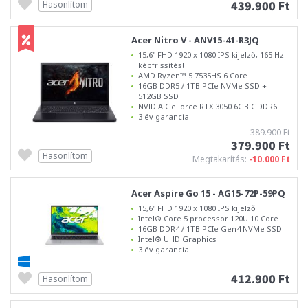
439.900 Ft
Hasonlítom
Acer Nitro V - ANV15-41-R3JQ
15,6" FHD 1920 x 1080 IPS kijelző, 165 Hz
képfrissítés!
AMD Ryzen™ 5 7535HS 6 Core
16GB DDR5 / 1TB PCIe NVMe SSD +
512GB SSD
NVIDIA GeForce RTX 3050 6GB GDDR6
3 év garancia
389.900 Ft
379.900 Ft
Hasonlítom
Megtakarítás:
-10.000 Ft
Acer Aspire Go 15 - AG15-72P-59PQ
15,6" FHD 1920 x 1080 IPS kijelző
Intel® Core 5 processor 120U 10 Core
16GB DDR4 / 1TB PCIe Gen4 NVMe SSD
Intel® UHD Graphics
3 év garancia
412.900 Ft
Hasonlítom