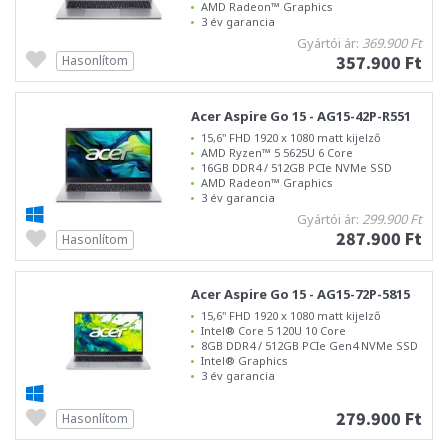
AMD Radeon™ Graphics
3 év garancia
Gyártói ár:
369.900 Ft
357.900 Ft
Hasonlítom
Acer Aspire Go 15 - AG15-42P-R551
15,6" FHD 1920 x 1080 matt kijelző
AMD Ryzen™ 5 5625U 6 Core
16GB DDR4 / 512GB PCIe NVMe SSD
AMD Radeon™ Graphics
3 év garancia
Gyártói ár:
299.900 Ft
287.900 Ft
Hasonlítom
Acer Aspire Go 15 - AG15-72P-5815
15,6" FHD 1920 x 1080 matt kijelző
Intel® Core 5 120U 10 Core
8GB DDR4 / 512GB PCIe Gen4 NVMe SSD
Intel® Graphics
3 év garancia
279.900 Ft
Hasonlítom