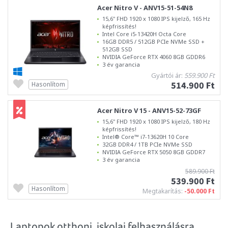
Acer Nitro V - ANV15-51-54N8
15,6" FHD 1920 x 1080 IPS kijelző, 165 Hz
képfrissítés!
Intel Core i5-13420H Octa Core
16GB DDR5 / 512GB PCIe NVMe SSD +
512GB SSD
NVIDIA GeForce RTX 4060 8GB GDDR6
3 év garancia
Gyártói ár:
559.900 Ft
514.900 Ft
Hasonlítom
Acer Nitro V 15 - ANV15-52-73GF
15,6" FHD 1920 x 1080 IPS kijelző, 180 Hz
képfrissítés!
Intel® Core™ i7-13620H 10 Core
32GB DDR4 / 1TB PCIe NVMe SSD
NVIDIA GeForce RTX 5050 8GB GDDR7
3 év garancia
589.900 Ft
539.900 Ft
Hasonlítom
Megtakarítás:
-50.000 Ft
Laptopok otthoni, iskolai felhasználásra