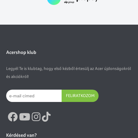
Acershop klub
Legyél Te is klubtag, hogy első kézből értesülj az Acer újdonságokról
és akciókról!
FELIRATKOZOM
Kérdésed van?