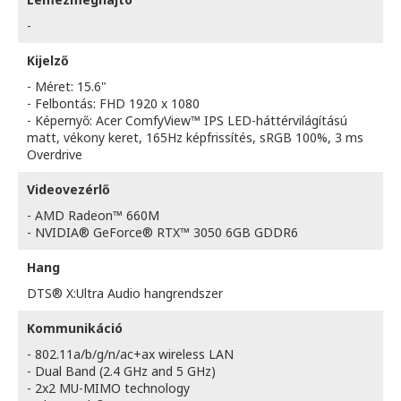
-
Kijelző
- Méret: 15.6"
- Felbontás: FHD 1920 x 1080
- Képernyő: Acer ComfyView™ IPS LED-háttérvilágítású
matt, vékony keret, 165Hz képfrissítés, sRGB 100%, 3 ms
Overdrive
Videovezérlő
- AMD Radeon™ 660M
- NVIDIA® GeForce® RTX™ 3050 6GB GDDR6
Hang
DTS® X:Ultra Audio hangrendszer
Kommunikáció
- 802.11a/b/g/n/ac+ax wireless LAN
- Dual Band (2.4 GHz and 5 GHz)
- 2x2 MU-MIMO technology