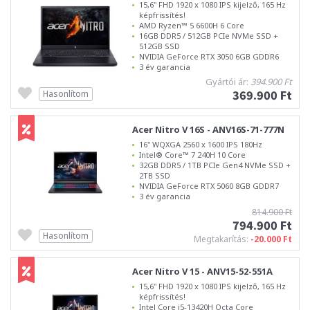
15,6" FHD 1920 x 1080 IPS kijelző, 165 Hz
képfrissítés!
AMD Ryzen™ 5 6600H 6 Core
16GB DDR5 / 512GB PCIe NVMe SSD +
512GB SSD
NVIDIA GeForce RTX 3050 6GB GDDR6
3 év garancia
Gyártói ár:
394.900 Ft
369.900 Ft
Hasonlítom
Acer Nitro V 16S - ANV16S-71-777N
16" WQXGA 2560 x 1600 IPS 180Hz
Intel® Core™ 7 240H 10 Core
32GB DDR5 / 1TB PCIe Gen4 NVMe SSD +
2TB SSD
NVIDIA GeForce RTX 5060 8GB GDDR7
3 év garancia
814.900 Ft
794.900 Ft
Hasonlítom
Megtakarítás:
-20.000 Ft
Acer Nitro V 15 - ANV15-52-551A
15,6" FHD 1920 x 1080 IPS kijelző, 165 Hz
képfrissítés!
Intel Core i5-13420H Octa Core