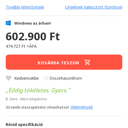
További lehetőségek
Cégeknek halasztott fizetéssel
Windows az árban!
602.900 Ft
474.727 Ft +ÁFA
KOSÁRBA TESZEM
Kedvencekbe
Összehasonlítom
Eddig tökéletes. Gyors.
B. Imre
- Nitro tulajdonos
Vélemények
32 vevői visszajelzést olvashatsz!
Rövid specifikáció