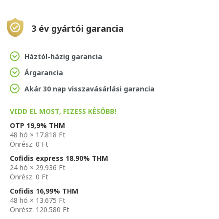
3 év gyártói garancia
Háztól-házig garancia
Árgarancia
Akár 30 nap visszavásárlási garancia
VIDD EL MOST, FIZESS KÉSŐBB!
OTP 19,9% THM
48 hó × 17.818 Ft
Önrész: 0 Ft
Cofidis express 18.90% THM
24 hó × 29.936 Ft
Önrész: 0 Ft
Cofidis 16,99% THM
48 hó × 13.675 Ft
Önrész: 120.580 Ft