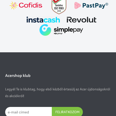
Acershop klub
Legyél Te is klubtag, hogy első kézből értesülj az Acer újdonságokról
és akciókról!
FELIRATKOZOM