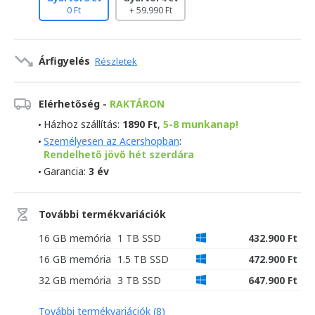
0 Ft
+ 59.990 Ft
Árfigyelés
Részletek
Elérhetőség -
RAKTÁRON
Házhoz szállítás:
1890 Ft
,
5-8 munkanap!
Személyesen az Acershopban
:
Rendelhető jövő hét szerdára
Garancia:
3 év
További termékvariációk
16 GB memória
1 TB SSD
432.900 Ft
16 GB memória
1.5 TB SSD
472.900 Ft
32 GB memória
3 TB SSD
647.900 Ft
További termékvariációk (8)