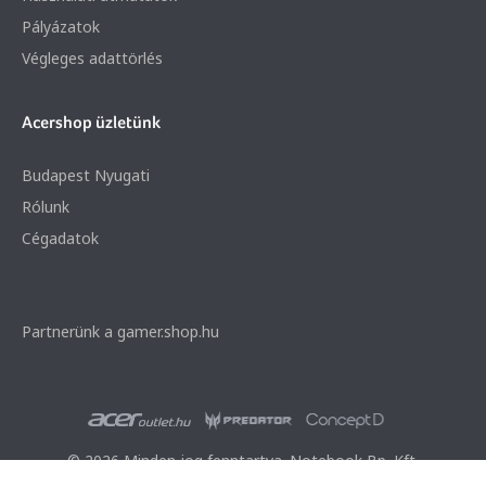
Pályázatok
Végleges adattörlés
Acershop üzletünk
Budapest Nyugati
Rólunk
Cégadatok
Partnerünk a gamer.shop.hu
© 2026 Minden jog fenntartva. Notebook Bp. Kft.