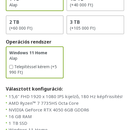
Alap
(+40 000 Ft)
2 TB
3 TB
(+60 000 Ft)
(+105 000 Ft)
Operációs rendszer
Windows 11 Home
Alap
Telepítéssel kérem
(+5
990 Ft)
Választott konfiguráció:
15,6" FHD 1920 x 1080 IPS kijelző, 180 Hz képfrissítés!
AMD Ryzen™ 7 7735HS Octa Core
NVIDIA GeForce RTX 4050 6GB GDDR6
16 GB RAM
1 TB SSD
Windows 11 Home