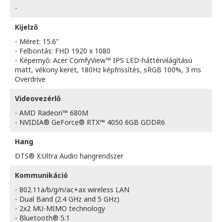
-
Kijelző
- Méret: 15.6"
- Felbontás: FHD 1920 x 1080
- Képernyő: Acer ComfyView™ IPS LED-háttérvilágítású
matt, vékony keret, 180Hz képfrissítés, sRGB 100%, 3 ms
Overdrive
Videovezérlő
- AMD Radeon™ 680M
- NVIDIA® GeForce® RTX™ 4050 6GB GDDR6
Hang
DTS® X:Ultra Audio hangrendszer
Kommunikáció
- 802.11a/b/g/n/ac+ax wireless LAN
- Dual Band (2.4 GHz and 5 GHz)
- 2x2 MU-MIMO technology
- Bluetooth® 5.1