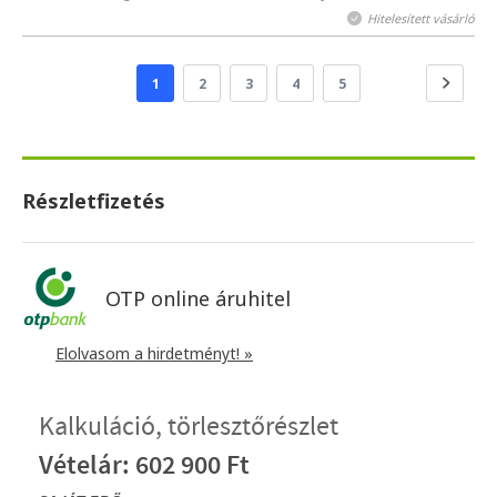
Hitelesített vásárló
1
2
3
4
5
Részletfizetés
OTP online áruhitel
Elolvasom a hirdetményt! »