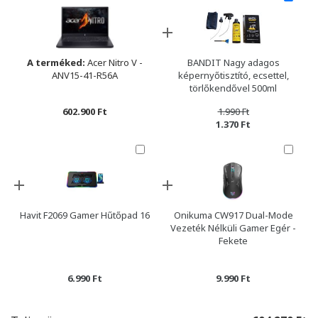
A terméked:
Acer Nitro V -
BANDIT Nagy adagos
ANV15-41-R56A
képernyőtisztító, ecsettel,
törlőkendővel 500ml
602.900 Ft
1.990 Ft
1.370 Ft
Havit F2069 Gamer Hűtőpad 16
Onikuma CW917 Dual-Mode
Vezeték Nélküli Gamer Egér -
Fekete
6.990 Ft
9.990 Ft