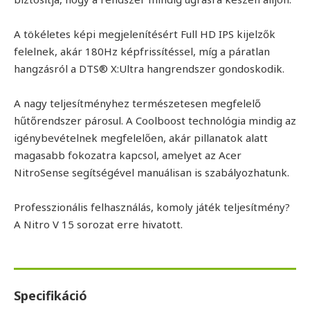
A tökéletes képi megjelenítésért Full HD IPS kijelzők
felelnek, akár 180Hz képfrissítéssel, míg a páratlan
hangzásról a DTS® X:Ultra hangrendszer gondoskodik.
A nagy teljesítményhez természetesen megfelelő
hűtőrendszer párosul. A Coolboost technológia mindig az
igénybevételnek megfelelően, akár pillanatok alatt
magasabb fokozatra kapcsol, amelyet az Acer
NitroSense segítségével manuálisan is szabályozhatunk.
Professzionális felhasználás, komoly játék teljesítmény?
A Nitro V 15 sorozat erre hivatott.
Specifikáció