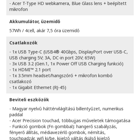
- Acer T-Type HD webkamera, Blue Glass lens + beépített
mikrofon
Akkumulátor, üzemidő
57Wh / 4cell, akár 7,5 óra üzemidő
Csatlakozók
- 1x USB Type-C (USB4® 40Gbps, DisplayPort over USB-C,
USB charging 5V; 3A, DC-in port 20V; 65W)
- 3x USB 3.2 (Gen.1, 1x Power Off USB Charging funkció)
- 1x HDMI™ 2.1 port
- 1x 3.5mm headset/hangszóró + mikrofon kombó
csatlakozó
- 1x Gigabit Ethernet (RJ-45)
Beviteli eszközök
- Magyar nyelvű háttérvilágítású billentyűzet, numerikus
paddal
- Acer Precision touchad, többujjas műveletek támogatása
- Funkció gombok (Fn gombbal): hangerő szabályzás,
fényerő állítás, médiavezérlő gombok, némítás,
touchpadzár, wifi ki/be, kijelző váltás (külső kijelző