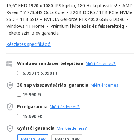
15,6" FHD 1920 x 1080 IPS kijelző, 180 Hz képfrissítés!
•
AMD
Ryzen™ 7 7735HS Octa Core
•
32GB DDR5 / 1TB PCIe NVMe
SSD + 1TB SSD
•
NVIDIA GeForce RTX 4050 6GB GDDR6
•
Windows 11 Home
•
Prémium kivitelezés és felszereltség
•
Fekete szín, 3 év garancia
Részletes specifikáció
Windows rendszer telepítése
Miért érdemes?
6.990 Ft
5.990 Ft
30 nap visszavásárlási garancia
Miért érdemes?
19.990 Ft
Pixelgarancia
Miért érdemes?
19.990 Ft
Gyártói garancia
Miért érdemes?
Gyártói 3 év
Gyártói 4 év