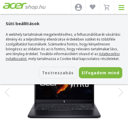
Süti beállítások
A webhely tartalmának megjelenítéséhez, a felhasználóbarát vásárlási
Acer webshop
>
Acer laptop
>
Nitro
>
Acer Nitro V - ANV15-41-R56A
élmény és a teljesítmény ellenőrzése érdekében sütiket és többféle
Acer Nitro V - ANV15-41-R56A
szolgáltatást használunk. Számunkra fontos, hogy kényelmesen
böngéssz az oldalon és az is fontos, hogy releváns tartalmakat láss,
Azonosító:
NH.QPEEU.006_SSD1T_MEM32
ami tényleg érdekel. További információkért olvasd el az
Adatkezelési
nyilatkozatot
, mely tartalmazza a Cookie-kkal kapcsolatos részleteket.
Testreszabás
Elfogadom mind