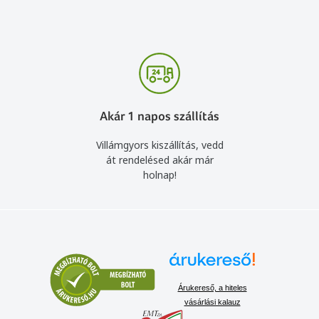
Akár 1 napos szállítás
Villámgyors kiszállítás, vedd
át rendelésed akár már
holnap!
Árukereső, a hiteles
vásárlási kalauz