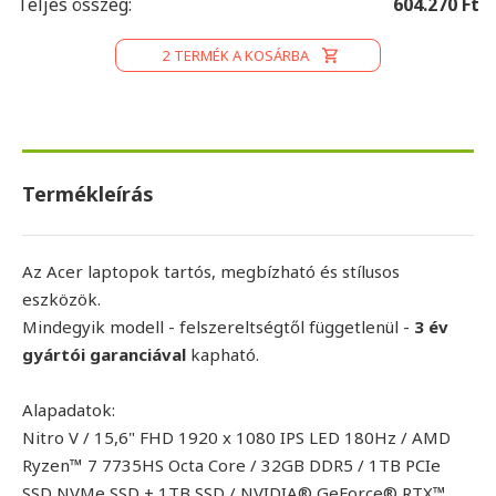
Teljes összeg:
604.270 Ft
2
TERMÉK A KOSÁRBA
Termékleírás
Az Acer laptopok tartós, megbízható és stílusos
eszközök.
Mindegyik modell - felszereltségtől függetlenül -
3 év
gyártói garanciával
kapható.
Alapadatok:
Nitro V / 15,6" FHD 1920 x 1080 IPS LED 180Hz / AMD
Ryzen™ 7 7735HS Octa Core / 32GB DDR5 / 1TB PCIe
SSD NVMe SSD + 1TB SSD / NVIDIA® GeForce® RTX™