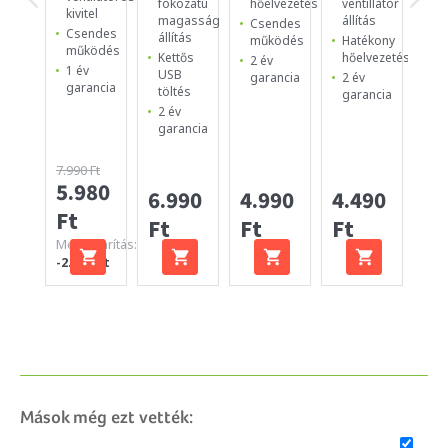
fokozatú
hőelvezetés
ventillátor
es
kivitel
magasság
állítás
Csendes
ve
Csendes
állítás
működés
Hatékony
Ma
működés
Kettős
hőelvezetés
2 év
Cs
1 év
USB
garancia
2 év
ki
garancia
töltés
garancia
1 
2 év
ga
garancia
7.990 Ft
5.980
4.
6.990
4.990
4.490
Ft
Ft
Ft
Ft
Ft
Megtakarítás:
-2.010 Ft
Mások még ezt vették: