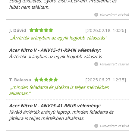
Eddig tökéletes. Gyors. Első ACER-em. Problémát és
hibát nem találtam.
Hitelesített vásárló
J. Dávid
[2026.02.18. 10:26]
Ár/érték arányban az egyik legjobb választás
Acer Nitro V - ANV15-41-R94N vélemény:
Ár/érték arányban az egyik legjobb választás
Hitelesített vásárló
T. Balassa
[2025.06.27. 12:35]
minden feladatra és játékra is teljes mértékben
alkalmas.
Acer Nitro V - ANV15-41-R6U5 vélemény:
Kiváló ár/érték arányú laptop, minden feladatra és
játékra is teljes mértékben alkalmas.
Hitelesített vásárló