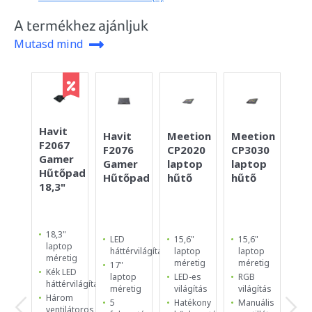
A termékhez ajánljuk
Mutasd mind
Havit
Co
Havit
Meetion
Meetion
F2067
TH
F2076
CP2020
CP3030
Gamer
Ga
Gamer
laptop
laptop
Hűtőpad
Hű
Hűtőpad
hűtő
hűtő
18,3"
15,
18,3"
15
LED
15,6"
15,6"
laptop
la
háttérvilágítás
laptop
laptop
méretig
mé
méretig
méretig
17"
Kék LED
2
laptop
LED-es
RGB
háttérvilágítás
be
méretig
világítás
világítás
ul
Három
5
Hatékony
Manuális
12
ventilátoros