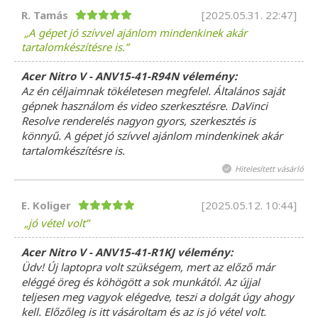
R. Tamás
[2025.05.31. 22:47]
A gépet jó szívvel ajánlom mindenkinek akár
tartalomkészítésre is.
Acer Nitro V - ANV15-41-R94N vélemény:
Az én céljaimnak tökéletesen megfelel. Általános saját
gépnek használom és video szerkesztésre. DaVinci
Resolve renderelés nagyon gyors, szerkesztés is
könnyű. A gépet jó szívvel ajánlom mindenkinek akár
tartalomkészítésre is.
Hitelesített vásárló
E. Koliger
[2025.05.12. 10:44]
jó vétel volt
Acer Nitro V - ANV15-41-R1KJ vélemény:
Üdv! Új laptopra volt szükségem, mert az előző már
eléggé öreg és köhögött a sok munkától. Az újjal
teljesen meg vagyok elégedve, teszi a dolgát úgy ahogy
kell. Előzőleg is itt vásároltam és az is jó vétel volt.