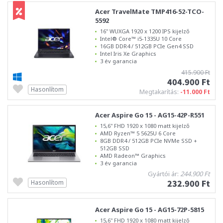
Acer TravelMate TMP416-52-TCO-
5592
16" WUXGA 1920 x 1200 IPS kijelző
Intel® Core™ i5-1335U 10 Core
16GB DDR4 / 512GB PCIe Gen4 SSD
Intel Iris Xe Graphics
3 év garancia
415.900 Ft
404.900 Ft
Hasonlítom
Megtakarítás:
-11.000 Ft
Acer Aspire Go 15 - AG15-42P-R551
15,6" FHD 1920 x 1080 matt kijelző
AMD Ryzen™ 5 5625U 6 Core
8GB DDR4 / 512GB PCIe NVMe SSD +
512GB SSD
AMD Radeon™ Graphics
3 év garancia
Gyártói ár:
244.900 Ft
232.900 Ft
Hasonlítom
Acer Aspire Go 15 - AG15-72P-5815
15,6" FHD 1920 x 1080 matt kijelző