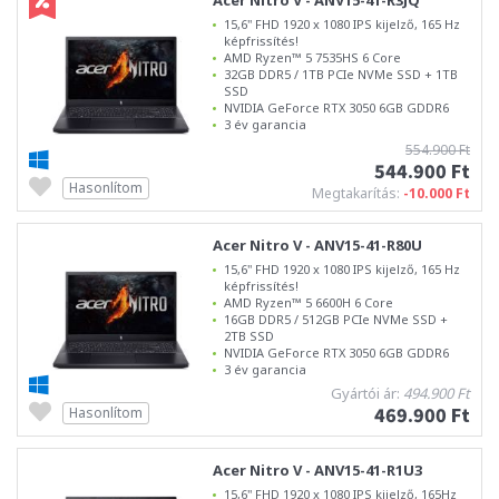
Acer Nitro V - ANV15-41-R3JQ
15,6" FHD 1920 x 1080 IPS kijelző, 165 Hz
képfrissítés!
AMD Ryzen™ 5 7535HS 6 Core
32GB DDR5 / 1TB PCIe NVMe SSD + 1TB
SSD
NVIDIA GeForce RTX 3050 6GB GDDR6
3 év garancia
554.900 Ft
544.900 Ft
Hasonlítom
Megtakarítás:
-10.000 Ft
Acer Nitro V - ANV15-41-R80U
15,6" FHD 1920 x 1080 IPS kijelző, 165 Hz
képfrissítés!
AMD Ryzen™ 5 6600H 6 Core
16GB DDR5 / 512GB PCIe NVMe SSD +
2TB SSD
NVIDIA GeForce RTX 3050 6GB GDDR6
3 év garancia
Gyártói ár:
494.900 Ft
469.900 Ft
Hasonlítom
Acer Nitro V - ANV15-41-R1U3
15,6" FHD 1920 x 1080 IPS kijelző, 165Hz