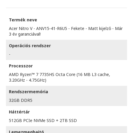
Termék neve
Acer Nitro V - ANV15-41-R6U5 - Fekete - Matt kijelző - Már
3 év garanciával!
Operációs rendszer
-
Processzor
AMD Ryzen™ 7 7735HS Octa Core (16 MB L3 cache,
3.20GHz - 4.75GHz)
Rendszermemória
32GB DDR5
Háttértár
512GB PCIe NVMe SSD + 2TB SSD
Lemezmeghajtó