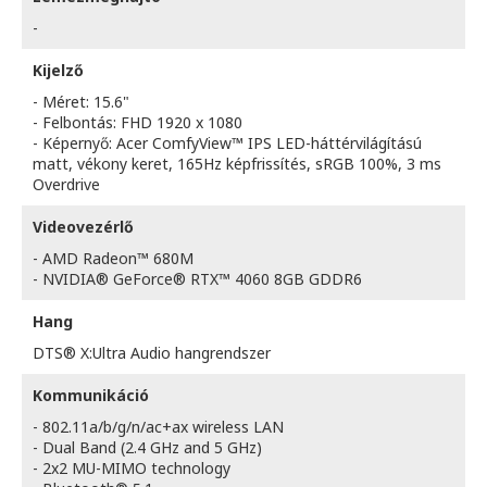
-
Kijelző
- Méret: 15.6"
- Felbontás: FHD 1920 x 1080
- Képernyő: Acer ComfyView™ IPS LED-háttérvilágítású
matt, vékony keret, 165Hz képfrissítés, sRGB 100%, 3 ms
Overdrive
Videovezérlő
- AMD Radeon™ 680M
- NVIDIA® GeForce® RTX™ 4060 8GB GDDR6
Hang
DTS® X:Ultra Audio hangrendszer
Kommunikáció
- 802.11a/b/g/n/ac+ax wireless LAN
- Dual Band (2.4 GHz and 5 GHz)
- 2x2 MU-MIMO technology