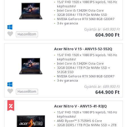
15,6" FHD 1920 x 1080 IPS kijelző, 165 Hz
képfrissítés!
Intel Core i5-13420H Octa Core
32GB DDR4 / 1TB PCIe NVMe SSD
NVIDIA GeForce RTX 5060 8GB GDDR7
3 év garancia
Gyártói ár:
649.900 Ft
604.900 Ft
Hasonlítom
Acer Nitro V 15 - ANV15-52-552Q
15,6" FHD 1920 x 1080 IPS kijelző, 165 Hz
képfrissítés!
Intel Core i5-13420H Octa Core
32GB DDR4 / 1TB PCIe NVMe SSD +
512GB SSD
NVIDIA GeForce RTX 5060 8GB GDDR7
3 év garancia
Gyártói ár:
689.900 Ft
644.900 Ft
Hasonlítom
Acer Nitro V - ANV15-41-R3JQ
15,6" FHD 1920 x 1080 IPS kijelző, 165 Hz
képfrissítés!
AMD Ryzen™ 5 7535HS 6 Core
32GB DDR5 / 1TB PCIe NVMe SSD + 2TB