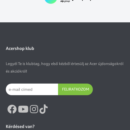
Acershop klub
Legyél Te is klubtag, hogy első kézből értesülj az Acer újdonságokról
és akciókról!
FELIRATKOZOM
Kérdésed van?