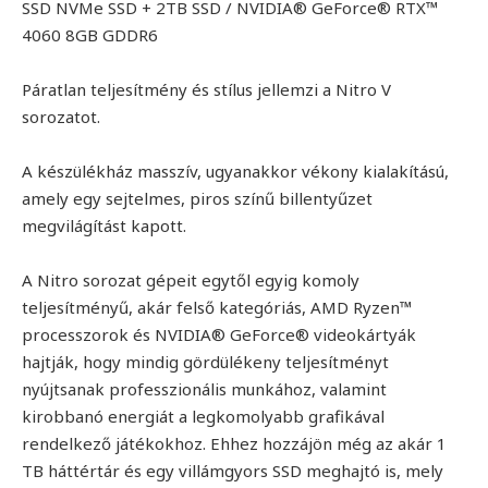
SSD NVMe SSD + 2TB SSD / NVIDIA® GeForce® RTX™
4060 8GB GDDR6
Páratlan teljesítmény és stílus jellemzi a Nitro V
sorozatot.
A készülékház masszív, ugyanakkor vékony kialakítású,
amely egy sejtelmes, piros színű billentyűzet
megvilágítást kapott.
A Nitro sorozat gépeit egytől egyig komoly
teljesítményű, akár felső kategóriás, AMD Ryzen™
processzorok és NVIDIA® GeForce® videokártyák
hajtják, hogy mindig gördülékeny teljesítményt
nyújtsanak professzionális munkához, valamint
kirobbanó energiát a legkomolyabb grafikával
rendelkező játékokhoz. Ehhez hozzájön még az akár 1
TB háttértár és egy villámgyors SSD meghajtó is, mely