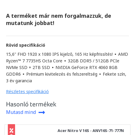
A terméket már nem forgalmazzuk, de
mutatunk jobbat!
Rövid specifikáció
15,6" FHD 1920 x 1080 IPS kijelző, 165 Hz képfrissítés!
•
AMD
Ryzen™ 7 7735HS Octa Core
•
32GB DDR5 / 512GB PCIe
NVMe SSD + 2TB SSD
•
NVIDIA GeForce RTX 4060 8GB
GDDR6
•
Prémium kivitelezés és felszereltség
•
Fekete szín,
3 év garancia
Részletes specifikáció
Hasonló termékek
Mutasd mind
Acer Nitro V 16S - ANV16S-71-777N