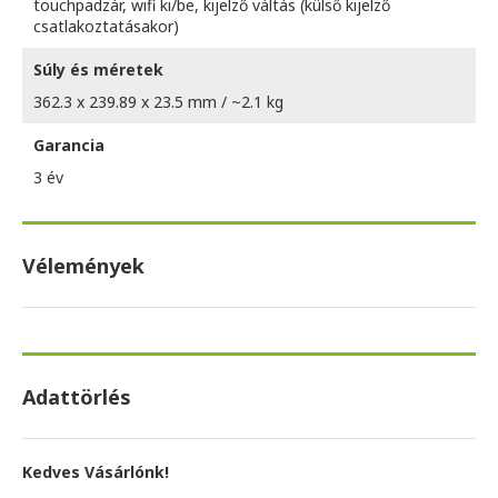
touchpadzár, wifi ki/be, kijelző váltás (külső kijelző
csatlakoztatásakor)
Súly és méretek
362.3 x 239.89 x 23.5 mm / ~2.1 kg
Garancia
3 év
Vélemények
Adattörlés
Kedves Vásárlónk!