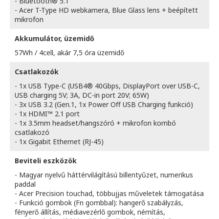
- Bluetooth® 5.1
- Acer T-Type HD webkamera, Blue Glass lens + beépített
mikrofon
Akkumulátor, üzemidő
57Wh / 4cell, akár 7,5 óra üzemidő
Csatlakozók
- 1x USB Type-C (USB4® 40Gbps, DisplayPort over USB-C,
USB charging 5V; 3A, DC-in port 20V; 65W)
- 3x USB 3.2 (Gen.1, 1x Power Off USB Charging funkció)
- 1x HDMI™ 2.1 port
- 1x 3.5mm headset/hangszóró + mikrofon kombó
csatlakozó
- 1x Gigabit Ethernet (RJ-45)
Beviteli eszközök
- Magyar nyelvű háttérvilágítású billentyűzet, numerikus
paddal
- Acer Precision touchad, többujjas műveletek támogatása
- Funkció gombok (Fn gombbal): hangerő szabályzás,
fényerő állítás, médiavezérlő gombok, némítás,