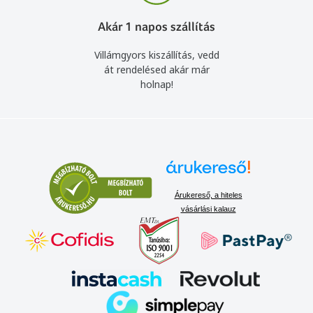
Akár 1 napos szállítás
Villámgyors kiszállítás, vedd
át rendelésed akár már
holnap!
Árukereső, a hiteles
vásárlási kalauz