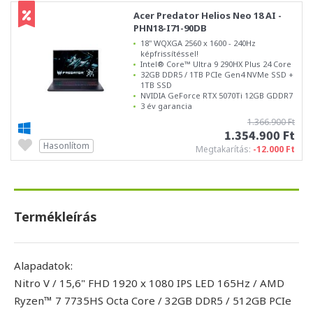
Acer Predator Helios Neo 18 AI -
PHN18-I71-90DB
18" WQXGA 2560 x 1600 - 240Hz
képfrissítéssel!
Intel® Core™ Ultra 9 290HX Plus 24 Core
32GB DDR5 / 1TB PCIe Gen4 NVMe SSD +
1TB SSD
NVIDIA GeForce RTX 5070Ti 12GB GDDR7
3 év garancia
1.366.900 Ft
1.354.900 Ft
Hasonlítom
Megtakarítás:
-12.000 Ft
Termékleírás
Alapadatok:
Nitro V / 15,6" FHD 1920 x 1080 IPS LED 165Hz / AMD
Ryzen™ 7 7735HS Octa Core / 32GB DDR5 / 512GB PCIe