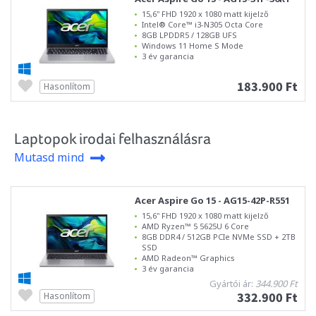
15,6" FHD 1920 x 1080 matt kijelző
Intel® Core™ i3-N305 Octa Core
8GB LPDDR5 / 128GB UFS
Windows 11 Home S Mode
3 év garancia
183.900 Ft
Hasonlítom
Laptopok irodai felhasználásra
Mutasd mind
Acer Aspire Go 15 - AG15-42P-R551
15,6" FHD 1920 x 1080 matt kijelző
AMD Ryzen™ 5 5625U 6 Core
8GB DDR4 / 512GB PCIe NVMe SSD + 2TB
SSD
AMD Radeon™ Graphics
3 év garancia
Gyártói ár:
344.900 Ft
332.900 Ft
Hasonlítom