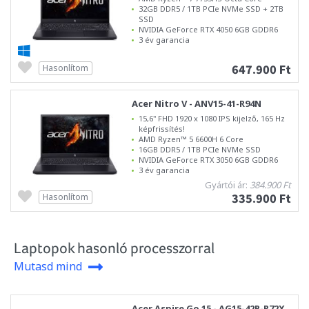
32GB DDR5 / 1TB PCIe NVMe SSD + 2TB
SSD
NVIDIA GeForce RTX 4050 6GB GDDR6
3 év garancia
647.900 Ft
Hasonlítom
Acer Nitro V - ANV15-41-R94N
15,6" FHD 1920 x 1080 IPS kijelző, 165 Hz
képfrissítés!
AMD Ryzen™ 5 6600H 6 Core
16GB DDR5 / 1TB PCIe NVMe SSD
NVIDIA GeForce RTX 3050 6GB GDDR6
3 év garancia
Gyártói ár:
384.900 Ft
335.900 Ft
Hasonlítom
Laptopok hasonló processzorral
Mutasd mind
Acer Aspire Go 15 - AG15-42P-R72X