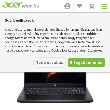
Süti beállítások
A webhely tartalmának megjelenítéséhez, a felhasználóbarát vásárlási
Acer webshop
>
Acer laptop
>
Nitro
>
Acer Nitro V - ANV15-41-R6U5
élmény és a teljesítmény ellenőrzése érdekében sütiket és többféle
Acer Nitro V - ANV15-41-R6U5
szolgáltatást használunk. Számunkra fontos, hogy kényelmesen
böngéssz az oldalon és az is fontos, hogy releváns tartalmakat láss,
Azonosító:
NH.QSFEU.006_SSD2T_MEM32
ami tényleg érdekel. További információkért olvasd el az
Adatkezelési
nyilatkozatot
, mely tartalmazza a Cookie-kkal kapcsolatos részleteket.
Testreszabás
Elfogadom mind