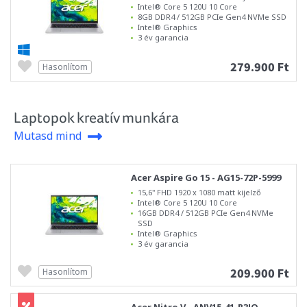
Intel® Core 5 120U 10 Core
8GB DDR4 / 512GB PCIe Gen4 NVMe SSD
Intel® Graphics
3 év garancia
279.900 Ft
Hasonlítom
Laptopok kreatív munkára
Mutasd mind
Acer Aspire Go 15 - AG15-72P-5999
15,6" FHD 1920 x 1080 matt kijelző
Intel® Core 5 120U 10 Core
16GB DDR4 / 512GB PCIe Gen4 NVMe
SSD
Intel® Graphics
3 év garancia
209.900 Ft
Hasonlítom