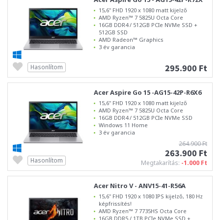
15,6" FHD 1920 x 1080 matt kijelző
AMD Ryzen™ 7 5825U Octa Core
16GB DDR4 / 512GB PCIe NVMe SSD +
512GB SSD
AMD Radeon™ Graphics
3 év garancia
295.900 Ft
Hasonlítom
Acer Aspire Go 15 -AG15-42P-R6X6
15,6" FHD 1920 x 1080 matt kijelző
AMD Ryzen™ 7 5825U Octa Core
16GB DDR4 / 512GB PCIe NVMe SSD
Windows 11 Home
3 év garancia
264.900 Ft
263.900 Ft
Hasonlítom
Megtakarítás:
-1.000 Ft
Acer Nitro V - ANV15-41-R56A
15,6" FHD 1920 x 1080 IPS kijelző, 180 Hz
képfrissítés!
AMD Ryzen™ 7 7735HS Octa Core
16GB DDR5 / 1TB PCIe NVMe SSD +