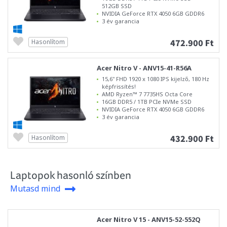
512GB SSD
NVIDIA GeForce RTX 4050 6GB GDDR6
3 év garancia
472.900 Ft
Hasonlítom
Acer Nitro V - ANV15-41-R56A
15,6" FHD 1920 x 1080 IPS kijelző, 180 Hz
képfrissítés!
AMD Ryzen™ 7 7735HS Octa Core
16GB DDR5 / 1TB PCIe NVMe SSD
NVIDIA GeForce RTX 4050 6GB GDDR6
3 év garancia
432.900 Ft
Hasonlítom
Laptopok hasonló színben
Mutasd mind
Acer Nitro V 15 - ANV15-52-552Q