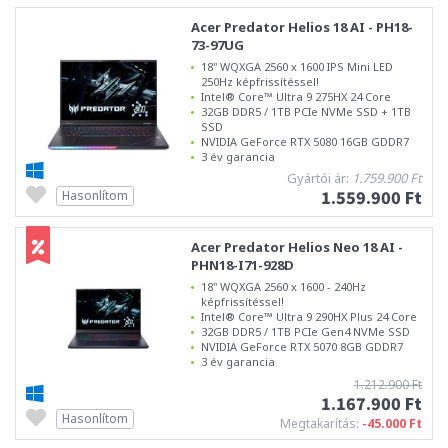
Acer Predator Helios 18 AI - PH18-
73-97UG
18" WQXGA 2560 x 1600 IPS Mini LED
250Hz képfrissítéssel!
Intel® Core™ Ultra 9 275HX 24 Core
32GB DDR5 / 1TB PCIe NVMe SSD + 1TB
SSD
NVIDIA GeForce RTX 5080 16GB GDDR7
3 év garancia
Gyártói ár:
1.759.900 Ft
1.559.900 Ft
Hasonlítom
Acer Predator Helios Neo 18 AI -
PHN18-I71-928D
18" WQXGA 2560 x 1600 - 240Hz
képfrissítéssel!
Intel® Core™ Ultra 9 290HX Plus 24 Core
32GB DDR5 / 1TB PCIe Gen4 NVMe SSD
NVIDIA GeForce RTX 5070 8GB GDDR7
3 év garancia
1.212.900 Ft
1.167.900 Ft
Hasonlítom
Megtakarítás:
-45.000 Ft