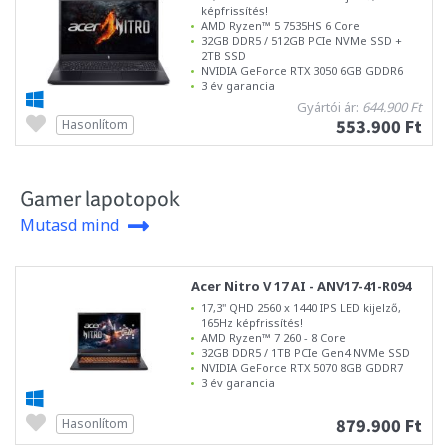
képfrissítés!
AMD Ryzen™ 5 7535HS 6 Core
32GB DDR5 / 512GB PCIe NVMe SSD +
2TB SSD
NVIDIA GeForce RTX 3050 6GB GDDR6
3 év garancia
Gyártói ár:
644.900 Ft
553.900 Ft
Hasonlítom
Gamer lapotopok
Mutasd mind
Acer Nitro V 17 AI - ANV17-41-R094
17,3" QHD 2560 x 1440 IPS LED kijelző,
165Hz képfrissítés!
AMD Ryzen™ 7 260 - 8 Core
32GB DDR5 / 1TB PCIe Gen4 NVMe SSD
NVIDIA GeForce RTX 5070 8GB GDDR7
3 év garancia
879.900 Ft
Hasonlítom