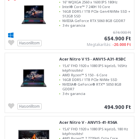
16" WQXGA 2560 x 1600 IPS 180Hz
Intel® Core™ 7 240H 10 Core
16GB DDR5 / 1TB PCIe Gen4 NVMe SSD +
512GB SSD
NVIDIA GeForce RTX 5060 8GB GDDR7
3 év garancia
674.900 Ft
654.900 Ft
Hasonlítom
Megtakarítás:
-20.000 Ft
Acer Nitro V 15 - ANV15-A31-R5BC
15,6" FHD 1920 x 1080 IPS kijelző, 165Hz
képfrissítés!
AMD Ryzen™ 5 150 - 6 Core
16GB DDR5 / 1TB PCIe NVMe SSD
NVIDIA® GeForce® RTX™ 5050 8GB
GDDR7
3 év garancia
494.900 Ft
Hasonlítom
Acer Nitro V - ANV15-41-R56A
15,6" FHD 1920 x 1080 IPS kijelző, 180 Hz
képfrissítés!
AMD Ryzen™ 7 7735HS Octa Core