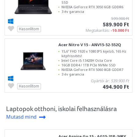
SSD
NVIDIA GeForce RTX 3050 6GB GDDR6
3 év garancia
599.900 Ft
589.900 Ft
Hasonlítom
Megtakarítás:
-10.000 Ft
Acer Nitro V 15 - ANV15-52-552Q
15,6" FHD 1920 x 1080 IPS kijelző, 165 Hz
képfrissítés!
Intel Core i5-13420H Octa Core
16GB DDR4 / 1TB PCIe NVMe SSD
NVIDIA GeForce RTX 5060 8GB GDDR7
3 év garancia
Gyártói ár:
539.900 Ft
494.900 Ft
Hasonlítom
Laptopok otthoni, iskolai felhasználásra
Mutasd mind
Acer Aspire Go 15 - AG15-31P-36RY