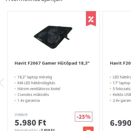
Havit F2067 Gamer Hűtőpad 18,3"
Havit F2
18,3" laptop méretig
LED háttérv
Kék LED háttérvilágítás
17" laptop
Három ventilátoros kivitel
5 fokozatú
Csendes működés
Kettős USB
1 év garancia
2 év garan
7.990 Ft
-25%
5.980 Ft
6.990
Megtakarítás:
-2.010 Ft