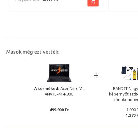
Mások még ezt vették:
A terméked:
Acer Nitro V -
BANDIT Nagy
ANV15-41-R80U
képernyőtisztító
törlőkendőv
499.900 Ft
1.990 
1.370 