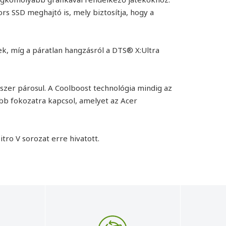
rs SSD meghajtó is, mely biztosítja, hogy a
nek, míg a páratlan hangzásról a DTS® X:Ultra
zer párosul. A Coolboost technológia mindig az
bb fokozatra kapcsol, amelyet az Acer
itro V sorozat erre hivatott.