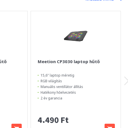
űtő
Meetion CP3030 laptop hűtő
15,6" laptop méretig
RGB világítás
Manuális ventillátor állítás
Hatékony hőelvezetés
2 év garancia
4.490 Ft