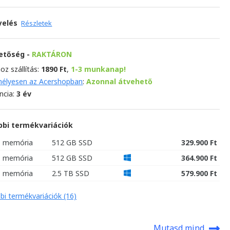
yelés
Részletek
hetőség -
RAKTÁRON
oz szállítás:
1890 Ft
,
1-3 munkanap!
élyesen az Acershopban
:
Azonnal átvehető
ncia:
3 év
bbi termékvariációk
B memória
512 GB SSD
329.900 Ft
B memória
512 GB SSD
364.900 Ft
B memória
2.5 TB SSD
579.900 Ft
bi termékvariációk (16)
Mutasd mind