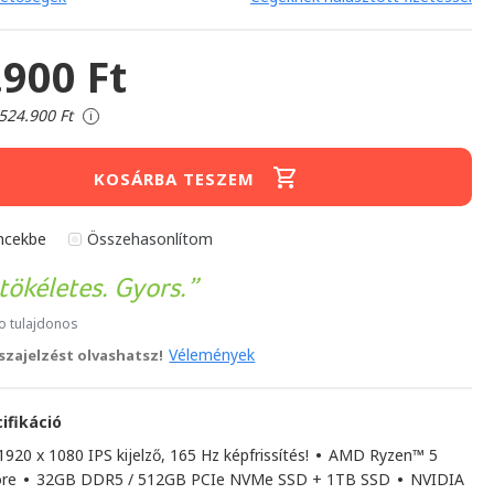
.900 Ft
524.900 Ft
i
KOSÁRBA TESZEM
ncekbe
Összehasonlítom
tökéletes. Gyors.
ro tulajdonos
Vélemények
sszajelzést olvashatsz!
ifikáció
920 x 1080 IPS kijelző, 165 Hz képfrissítés!
•
AMD Ryzen™ 5
ore
•
32GB DDR5 / 512GB PCIe NVMe SSD + 1TB SSD
•
NVIDIA