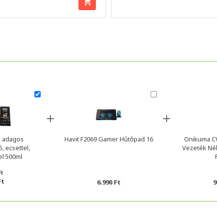
 adagos
Havit F2069 Gamer Hűtőpad 16
Onikuma C
, ecsettel,
Vezeték Nél
el 500ml
Ft
Ft
6.990 Ft
9