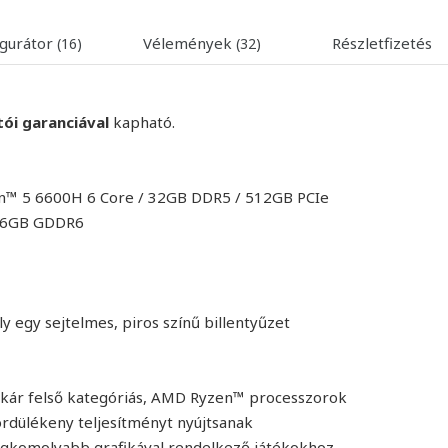
igurátor
Vélemények
Részletfizetés
(16)
(32)
tói garanciával
kapható.
en™ 5 6600H 6 Core / 32GB DDR5 / 512GB PCIe
0 6GB GDDR6
 egy sejtelmes, piros színű billentyűzet
 akár felső kategóriás, AMD Ryzen™ processzorok
rdülékeny teljesítményt nyújtsanak
egkomolyabb grafikával rendelkező játékokhoz.