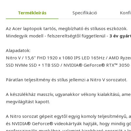
Termékleírás
Specifikáció
Konf
Az Acer laptopok tartós, megbízható és stílusos eszközök.
Mindegyik modell - felszereltségtől függetlenül -
3 év gyár
Alapadatok:
Nitro V / 15,6" FHD 1920 x 1080 IPS LED 165Hz / AMD Ryz
SSD NVMe SSD + 1TB SSD / NVIDIA® GeForce® RTX™ 305
Páratlan teljesítmény és stílus jellemzi a Nitro V sorozatot.
A készülékház masszív, ugyanakkor vékony kialakítású, amely
megvilágítást kapott.
A Nitro sorozat gépeit egytől egyig komoly teljesítményű,
és NVIDIA® GeForce® videokártyák hajtják, hogy mindig gö
professzionális munkához, valamint kirobbanó energiát a l