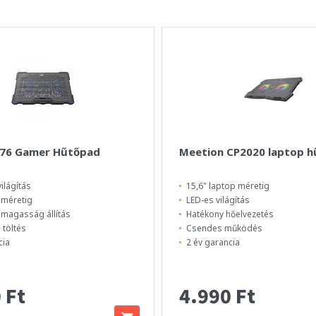
076 Gamer Hűtőpad
Meetion CP2020 laptop h
ilágítás
15,6" laptop méretig
 méretig
LED-es világítás
 magasság állítás
Hatékony hőelvezetés
 töltés
Csendes működés
cia
2 év garancia
 Ft
4.990 Ft