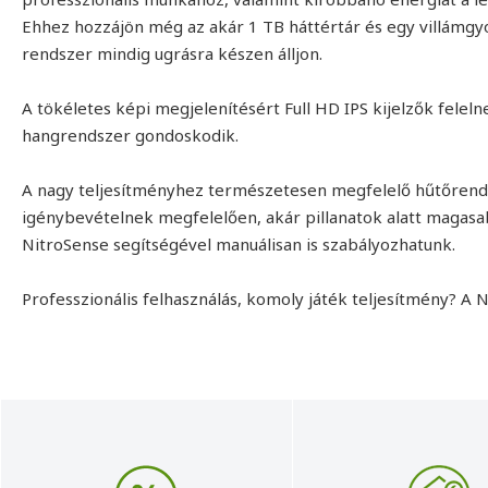
Ehhez hozzájön még az akár 1 TB háttértár és egy villámgyo
rendszer mindig ugrásra készen álljon.
A tökéletes képi megjelenítésért Full HD IPS kijelzők felel
hangrendszer gondoskodik.
A nagy teljesítményhez természetesen megfelelő hűtőrends
igénybevételnek megfelelően, akár pillanatok alatt magasa
NitroSense segítségével manuálisan is szabályozhatunk.
Professzionális felhasználás, komoly játék teljesítmény? A N