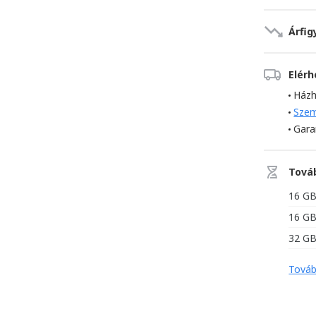
Árfig
Elér
Házh
Szem
Gara
Tová
16 G
16 G
32 G
Továb