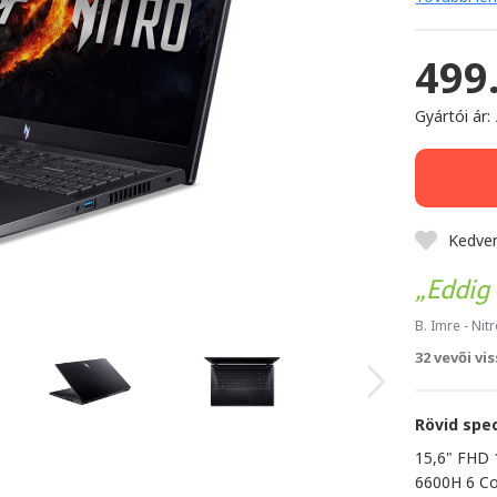
499
Gyártói ár:
Kedve
Eddig 
B. Imre
- Nit
32 vevői vi
Rövid spec
15,6" FHD 1
6600H 6 C