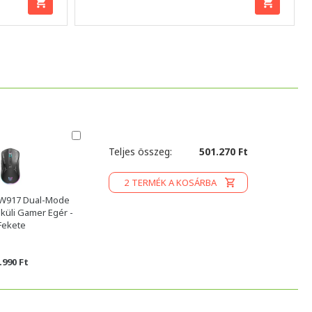
Teljes összeg:
501.270 Ft
2
TERMÉK A KOSÁRBA
W917 Dual-Mode
küli Gamer Egér -
Fekete
.990 Ft