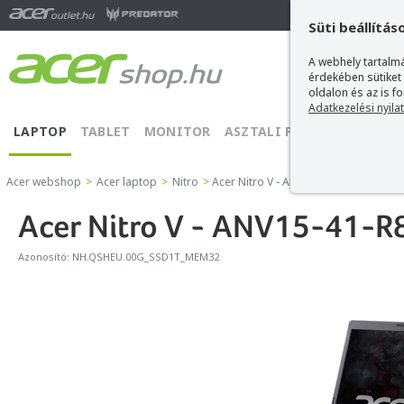
Ma
Süti beállítás
A webhely tartalmá
érdekében sütiket
oldalon és az is f
Adatkezelési nyila
LAPTOP
TABLET
MONITOR
ASZTALI PC
PROJEKTOR
Acer webshop
>
Acer laptop
>
Nitro
>
Acer Nitro V - ANV15-41-R80U
Acer Nitro V - ANV15-41-R
Azonosító:
NH.QSHEU.00G_SSD1T_MEM32