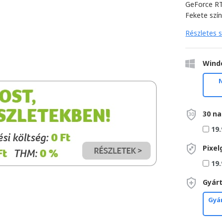
GeForce R
Fekete szín
Részletes s
Wind
30 na
19.
Pixel
19.
Gyárt
Gyár