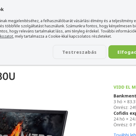
gyarország Acer márkaboltja
+36 20 / 800 2237
+36 20 / 372 2
ok
nak megjelenítéséhez, a felhasználóbarát vásárlási élmény és a teljesítmény 
 és többféle szolgáltatást használunk. Számunkra fontos, hogy kényelmesen 
ontos, hogy releváns tartalmakat láss, ami tényleg érdekel. További információk
tkozatot
, mely tartalmazza a Cookie-kkal kapcsolatos részleteket.
TÁSKA
ÉLETSTÍLUS
KIEGÉSZÍTŐ
KAPCSOLAT
Testreszabás
Elfoga
80U
VIDD EL M
Bankment
3 hó × 83.3
Önrész: 24
Cofidis e
24 hó × 24
Önrész: 0 F
További le