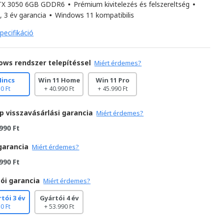
TX 3050 6GB GDDR6
•
Prémium kivitelezés és felszereltség
•
, 3 év garancia
•
Windows 11 kompatibilis
pecifikáció
ows rendszer telepítéssel
Miért érdemes?
Nincs
Win 11 Home
Win 11 Pro
0 Ft
+ 40.990 Ft
+ 45.990 Ft
p visszavásárlási garancia
Miért érdemes?
990 Ft
garancia
Miért érdemes?
990 Ft
ói garancia
Miért érdemes?
tói 3 év
Gyártói 4 év
0 Ft
+ 53.990 Ft