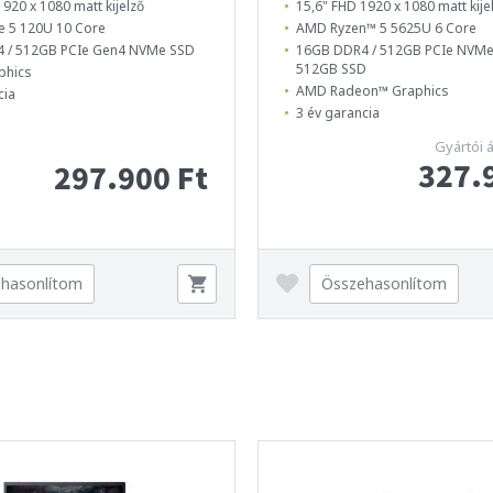
1920 x 1080 matt kijelző
15,6" FHD 1920 x 1080 matt kije
e 5 120U 10 Core
AMD Ryzen™ 5 5625U 6 Core
 / 512GB PCIe Gen4 NVMe SSD
16GB DDR4 / 512GB PCIe NVMe
512GB SSD
phics
AMD Radeon™ Graphics
cia
3 év garancia
Gyártói 
327.
297.900 Ft
hasonlítom
Összehasonlítom