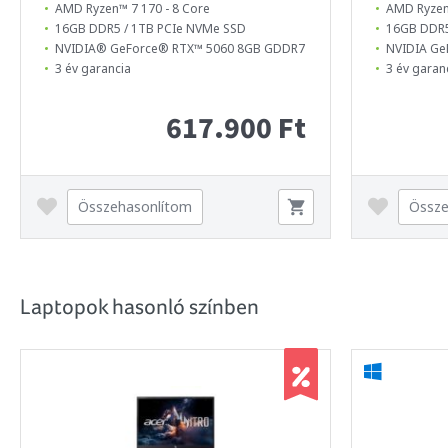
AMD Ryzen™ 7 170 - 8 Core
AMD Ryzen
16GB DDR5 / 1TB PCIe NVMe SSD
16GB DDR5
NVIDIA® GeForce® RTX™ 5060 8GB GDDR7
NVIDIA Ge
3 év garancia
3 év garan
617.900 Ft
Összehasonlítom
Össze
Laptopok hasonló színben