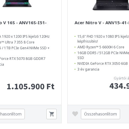
o V 16S - ANV16S-I51-
Acer Nitro V - ANV15-41
1920 x 1200 IPS kijelző 120Hz
15,6" FHD 1920 x 1080 IPS kijelz
képfrissítés!
e™ Ultra 7 355 8 Core
AMD Ryzen™ 5 6600H 6 Core
 / 1TB PCIe Gen4 NVMe SSD +
16GB DDR5 / 512GB PCIe NVMe
SSD
Force RTX 5070 8GB GDDR7
NVIDIA GeForce RTX 3050 6G
cia
3 év garancia
Gyártói 
434.
1.105.900 Ft
hasonlítom
Összehasonlítom