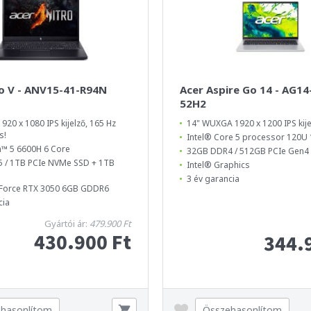
ro V - ANV15-41-R94N
Acer Aspire Go 14 - AG14
52H2
920 x 1080 IPS kijelző, 165 Hz
14" WUXGA 1920 x 1200 IPS kije
s!
Intel® Core 5 processor 120U 
™ 5 6600H 6 Core
32GB DDR4 / 512GB PCIe Gen
 / 1TB PCIe NVMe SSD + 1TB
Intel® Graphics
3 év garancia
Force RTX 3050 6GB GDDR6
cia
Gyártói ár:
479.900 Ft
430.900 Ft
344.
hasonlítom
Összehasonlítom