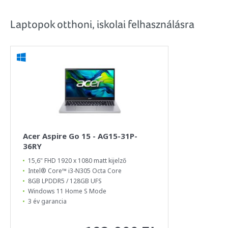
Laptopok otthoni, iskolai felhasználásra
Acer Aspire Go 15 - AG15-31P-
36RY
15,6" FHD 1920 x 1080 matt kijelző
Intel® Core™ i3-N305 Octa Core
8GB LPDDR5 / 128GB UFS
Windows 11 Home S Mode
3 év garancia