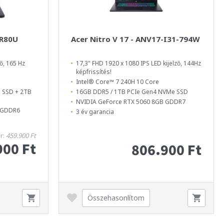
-R80U
Acer Nitro V 17 - ANV17-I31-794W
ő, 165 Hz
17,3" FHD 1920 x 1080 IPS LED kijelző, 144Hz
képfrissítés!
Intel® Core™ 7 240H 10 Core
 SSD + 2TB
16GB DDR5 / 1TB PCIe Gen4 NVMe SSD
NVIDIA GeForce RTX 5060 8GB GDDR7
B GDDR6
3 év garancia
ár:
459.900 Ft
900 Ft
806.900 Ft
Összehasonlítom