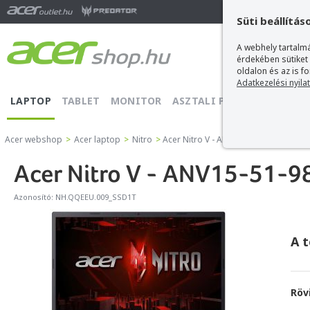
Ma
Süti beállítás
A webhely tartalmá
érdekében sütiket
oldalon és az is f
Adatkezelési nyila
LAPTOP
TABLET
MONITOR
ASZTALI PC
PROJEKTOR
Acer webshop
>
Acer laptop
>
Nitro
>
Acer Nitro V - ANV15-51-98R9
Acer Nitro V - ANV15-51-9
Azonosító:
NH.QQEEU.009_SSD1T
A 
Röv