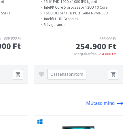
lző
15,6" FHD 1920 x 1080 IPS kijelző
Intel® Core 5 processor 120U 10 Core
 SSD +
16GB DDR4 / 1TB PCIe Gen4 NVMe SSD
Intel® UHD Graphics
3 év garancia
ár:
339.900 Ft
268.900 Ft
900 Ft
254.900 Ft
Megtakarítás:
-14.000 Ft
Összehasonlítom
Mutasd mind