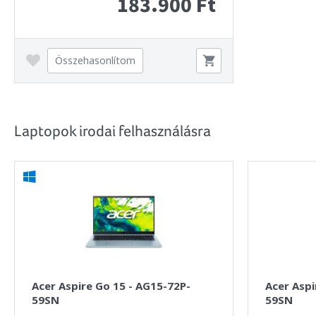
183.900 Ft
Összehasonlítom
Laptopok irodai felhasználásra
Acer Aspire Go 15 - AG15-72P-
Acer Aspi
59SN
59SN