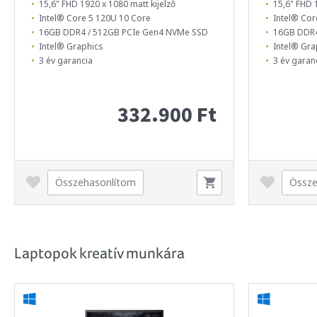
15,6" FHD 1920 x 1080 matt kijelző
15,6" FHD 
Intel® Core 5 120U 10 Core
Intel® Cor
16GB DDR4 / 512GB PCIe Gen4 NVMe SSD
16GB DDR4
Intel® Graphics
Intel® Gra
3 év garancia
3 év garan
332.900 Ft
Összehasonlítom
Össze
Laptopok kreatív munkára