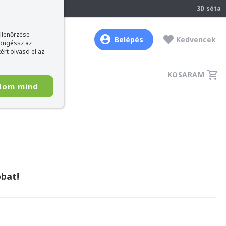
237
3D séta
ellenőrzése
Belépés
Kedvencek
böngéssz az
ért olvasd el az
KOSARAM
dom mind
bat!