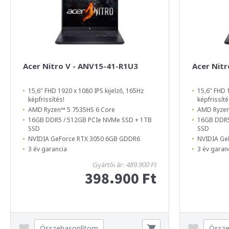
Acer Nitro V - ANV15-41-R1U3
Acer Nit
15,6" FHD 1920 x 1080 IPS kijelző, 165Hz
15,6" FHD 1
képfrissítés!
képfrissíté
AMD Ryzen™ 5 7535HS 6 Core
AMD Ryzen
16GB DDR5 / 512GB PCIe NVMe SSD + 1TB
16GB DDR5
SSD
SSD
NVIDIA GeForce RTX 3050 6GB GDDR6
NVIDIA Ge
3 év garancia
3 év garan
Gyártói ár:
489.900 Ft
398.900 Ft
Összehasonlítom
Össze