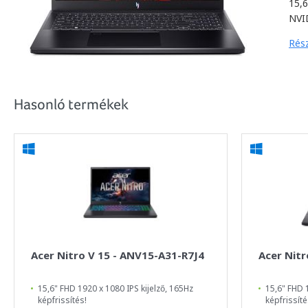
15,6
NVI
Rész
Hasonló termékek
Acer Nitro V 15 - ANV15-A31-R7J4
Acer Nitr
15,6" FHD 1920 x 1080 IPS kijelző, 165Hz
15,6" FHD 1
képfrissítés!
képfrissíté