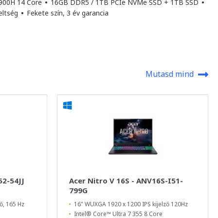
3900H 14 Core
•
16GB DDR5 / 1TB PCIe NVMe SSD + 1TB SSD
•
reltség
•
Fekete szín, 3 év garancia
Mutasd mind
52-54JJ
Acer Nitro V 16S - ANV16S-I51-
799G
ő, 165 Hz
16" WUXGA 1920 x 1200 IPS kijelző 120Hz
Intel® Core™ Ultra 7 355 8 Core