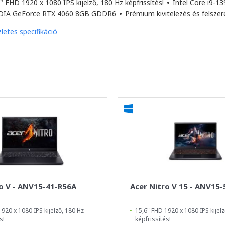
" FHD 1920 x 1080 IPS kijelző, 180 Hz képfrissítés!
•
Intel Core i9-1
DIA GeForce RTX 4060 8GB GDDR6
•
Prémium kivitelezés és felsze
letes specifikáció
o V - ANV15-41-R56A
Acer Nitro V 15 - ANV15-
920 x 1080 IPS kijelző, 180 Hz
15,6" FHD 1920 x 1080 IPS kijelz
s!
képfrissítés!