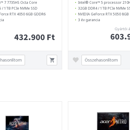
™ 7 7735HS Octa Core
Intel® Core™ 5 processor 210H
 / 1TB PCIe NVMe SSD
32GB DDR4 / 1TB PCIe NVMe S
Force RTX 4050 6GB GDDR6
NVIDIA GeForce RTX 5050 8G
cia
3 év garancia
Gyártói 
603.
432.900 Ft
hasonlítom
Összehasonlítom