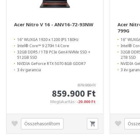
Acer Nitro V 16 - ANV16-72-93NW
Acer Nitr
799G
16" WUXGA 1920 x 1200 IPS 180Hz
16" WUXGA 
Intel® Core™ 9 270H 14 Core
Intel® Cor
32GB DDR5 / 1TB PCIe Gen4 NVMe SSD +
32GB DDR5
512GB SSD
2TB SSD
NVIDIA GeForce RTX 5070 8GB GDDR7
NVIDIA Ge
3 év garancia
3 év garan
879.900 Ft
859.900 Ft
Megtakarítás:
-20.000 Ft
Összehasonlítom
Össze