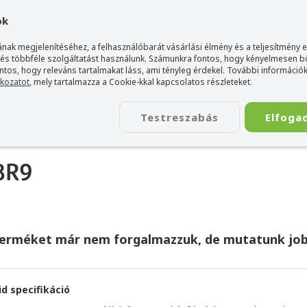
gyarország Acer márkaboltja
+36 20 / 800 2237
+36 20 / 372 2
ok
nak megjelenítéséhez, a felhasználóbarát vásárlási élmény és a teljesítmény 
 és többféle szolgáltatást használunk. Számunkra fontos, hogy kényelmesen 
ontos, hogy releváns tartalmakat láss, ami tényleg érdekel. További információk
tkozatot
, mely tartalmazza a Cookie-kkal kapcsolatos részleteket.
TÁSKA
ÉLETSTÍLUS
KIEGÉSZÍTŐ
KAPCSOLAT
Testreszabás
Elfoga
8R9
terméket már nem forgalmazzuk, de mutatunk job
id specifikáció