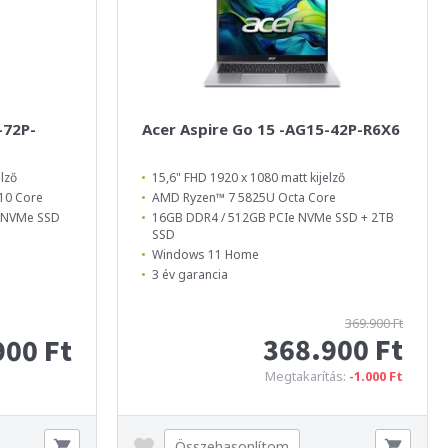
-72P-
Acer Aspire Go 15 -AG15-42P-R6X6
lző
15,6" FHD 1920 x 1080 matt kijelző
10 Core
AMD Ryzen™ 7 5825U Octa Core
4 NVMe SSD
16GB DDR4 / 512GB PCIe NVMe SSD + 2TB
SSD
Windows 11 Home
3 év garancia
369.900 Ft
368.900 Ft
900 Ft
Megtakarítás:
-1.000 Ft
Összehasonlítom