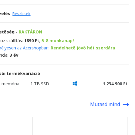
yelés
Részletek
hetőség -
RAKTÁRON
oz szállítás:
1890 Ft
,
5-8 munkanap!
élyesen az Acershopban
:
Rendelhető jövő hét szerdára
ncia:
3 év
bbi termékvariáció
B memória
1 TB SSD
1.234.900 Ft
Mutasd mind