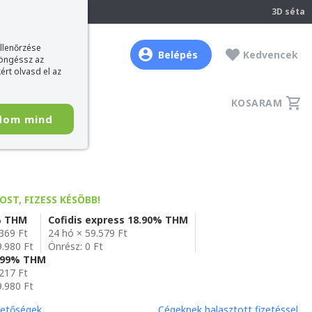
237
3D séta
ellenőrzése
Belépés
Kedvencek
böngéssz az
ért olvasd el az
KOSARAM
dom mind
OST, FIZESS KÉSŐBB!
% THM
Cofidis express 18.90% THM
.369 Ft
24 hó × 59.579 Ft
9.980 Ft
Önrész: 0 Ft
6,99% THM
.217 Ft
9.980 Ft
hetőségek
Cégeknek halasztott fizetéssel