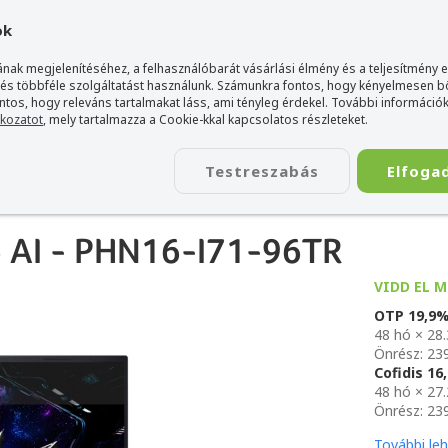
gyarország Acer márkaboltja
+36 20 / 800 2237
+36 20 / 372 2
ok
nak megjelenítéséhez, a felhasználóbarát vásárlási élmény és a teljesítmény 
 és többféle szolgáltatást használunk. Számunkra fontos, hogy kényelmesen 
ontos, hogy releváns tartalmakat láss, ami tényleg érdekel. További információk
tkozatot
, mely tartalmazza a Cookie-kkal kapcsolatos részleteket.
TÁSKA
ÉLETSTÍLUS
KIEGÉSZÍTŐ
KAPCSOLAT
Testreszabás
Elfoga
16 AI - PHN16-I71-96TR
6 AI - PHN16-I71-96TR
VIDD EL M
OTP 19,9
48 hó × 28
Önrész: 23
Cofidis 1
48 hó × 27
Önrész: 23
További le