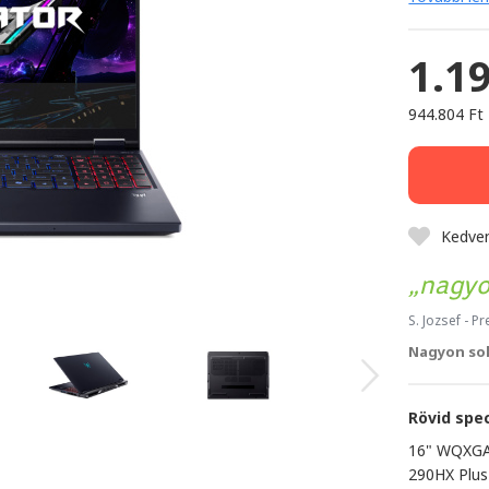
1.1
944.804 Ft
Kedve
nagyo
S. Jozsef
- Pr
Nagyon sok
Rövid spec
16" WQXGA 
290HX Plus