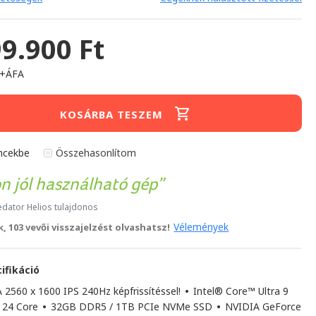
99.900 Ft
 +ÁFA
KOSÁRBA TESZEM
ncekbe
Összehasonlítom
n jól használható gép
edator Helios tulajdonos
Vélemények
, 103 vevői visszajelzést olvashatsz!
ifikáció
2560 x 1600 IPS 240Hz képfrissítéssel!
•
Intel® Core™ Ultra 9
 24 Core
•
32GB DDR5 / 1TB PCIe NVMe SSD
•
NVIDIA GeForce