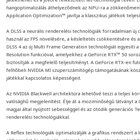
hangoptimalizálás áthelyeződnek az NPU-ra a zökkenőment
Application Optimization™ javítja a klasszikus játékok telje
A DLSS a neurális renderelési technológiák forradalmian új 
használ az FPS növelésére, a késleltetés csökkentésére és a
DLSS 4 az új Multi Frame Generation technológiát egyesíti a
Resolution funkcióval, amelyekhez a GeForce RTX™ 50 soro
biztosítják a megfelelő teljesítményt. A GeForce RTX-en fut
felhőbeli NVIDIA MI szuperszámítógép támogatásának kösz
játékkal kapcsolatos képességeit.
Az NVIDIA Blackwell architektúra lehetővé teszi a teljes k
valósághű megjelenítést. Élje át a moziminőségű látványt 
magjai által nyújtott sebességgel és az ötödik generációs Te
renderelési technológiákkal.
A Reflex technológiák optimalizálják a grafikus rendszert 