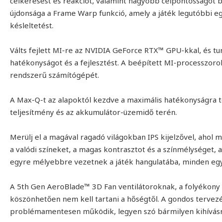
célkeresést és reakciót, valamint nagyobb célpontosságot bi
újdonsága a Frame Warp funkció, amely a játék legutóbbi 
késleltetést.
Válts fejlett MI-re az NVIDIA GeForce RTX™ GPU-kkal, és turb
hatékonyságot és a fejlesztést. A beépített MI-processzoro
rendszerű számítógépét.
A Max-Q-t az alapoktól kezdve a maximális hatékonyságra t
teljesítmény és az akkumulátor-üzemidő terén.
Merülj el a magával ragadó világokban IPS kijelzővel, ahol
a valódi színeket, a magas kontrasztot és a színmélységet, 
egyre mélyebbre vezetnek a játék hangulatába, minden egye
A 5th Gen AeroBlade™ 3D Fan ventilátoroknak, a folyékony
köszönhetően nem kell tartani a hőségtől. A gondos terve
problémamentesen működik, legyen szó bármilyen kihívásr