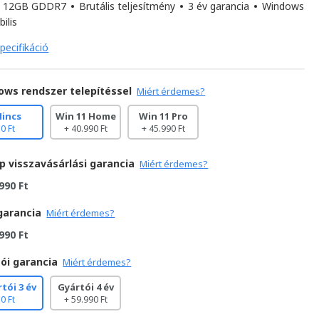
i 12GB GDDR7
•
Brutális teljesítmény
•
3 év garancia
•
Windows
ilis
pecifikáció
ows rendszer telepítéssel
Miért érdemes?
Nincs
Win 11 Home
Win 11 Pro
0 Ft
+ 40.990 Ft
+ 45.990 Ft
p visszavásárlási garancia
Miért érdemes?
990 Ft
garancia
Miért érdemes?
990 Ft
ói garancia
Miért érdemes?
tói 3 év
Gyártói 4 év
0 Ft
+ 59.990 Ft