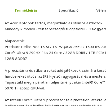
Termékleírás
Specifikáció
Véle
Az Acer laptopok tartós, megbízható és stílusos eszközök.
Mindegyik modell - felszereltségtől függetlenül -
3 év gyár
Alapadatok:
Predator Helios Neo 16 AI / 16" WQXGA 2560 x 1600 IPS 240H
Core™ Ultra 9 290HX Plus 24 Core / 32GB DDR5 / 1TB PCI
12GB GDDR7
A precizitásra és stílusra sokat adó játékosok számára kés
hardvereket ötvözi az IPS kijelző ragyogásával és a mesters
Tapasztald meg a páratlan teljesítményt akár Intel® Core™
5070 Ti laptop GPU-val.
Az Intel® Core™ Ultra 9 processzor felejthetetlen játéktelj
játékmenet és a jövőre felkészített MI-technológia révén. Eg