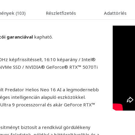
mények
Részletfizetés
Adattörlés
(103)
tói garanciával
kapható.
z képfrissítéssel!, 16:10 képarány / Intel®
e NVMe SSD / NVIDIA® GeForce® RTX™ 5070Ti
zült Predator Helios Neo 16 AI a legmodernebb
éges intelligencián alapuló eszközökkel.
 Ultra 9 processzorral és akár GeForce RTX™
esítményt biztosít a rendkívül gördülékeny
yes feladatok, például a háttéreltávolítás és a