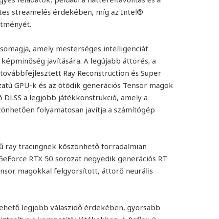
es streamelés érdekében, míg az Intel®
sítményét.
csomagja, amely mesterséges intelligenciát
 képminőség javítására. A legújabb áttörés, a
 továbbfejlesztett Ray Reconstruction és Super
zatú GPU-k és az ötödik generációs Tensor magok
ó DLSS a legjobb játékkonstrukció, amely a
önhetően folyamatosan javítja a számítógép
örű ray tracingnek köszönhető forradalmian
a GeForce RTX 50 sorozat negyedik generációs RT
nsor magokkal felgyorsított, áttörő neurális
a lehető legjobb válaszidő érdekében, gyorsabb