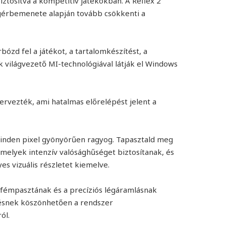
ztosítva a kompetitív játékokban. A Reflex 2
egérbemenete alapján tovább csökkenti a
ózd fel a játékot, a tartalomkészítést, a
k világvezető MI-technológiával látják el Windows
ervezték, ami hatalmas előrelépést jelent a
 minden pixel gyönyörűen ragyog. Tapasztald meg
amelyek intenzív valósághűséget biztosítanak, és
s vizuális részletet kiemelve.
 fémpasztának és a precíziós légáramlásnak
zésnek köszönhetően a rendszer
ól.