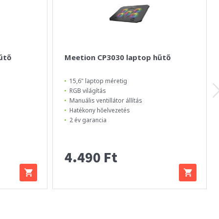
űtő
Meetion CP3030 laptop hűtő
15,6" laptop méretig
RGB világítás
Manuális ventillátor állítás
Hatékony hőelvezetés
2 év garancia
4.490 Ft