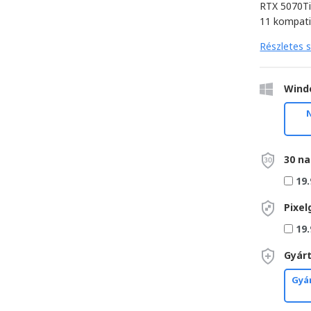
RTX 5070T
11 kompatib
Részletes s
Wind
30 na
19.
Pixel
19.
Gyárt
Gyár