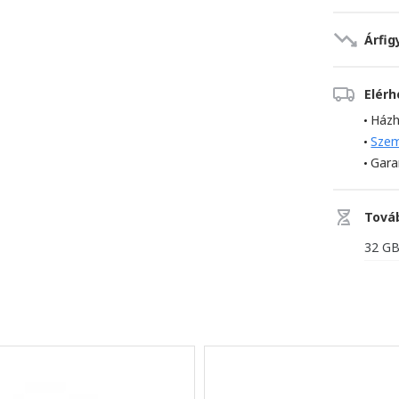
Árfig
Elér
Házh
Szem
Gara
Tová
32 G