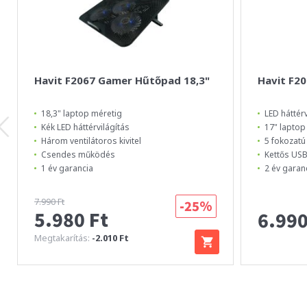
Havit F2067 Gamer Hűtőpad 18,3"
Havit F2
18,3" laptop méretig
LED háttérv
Kék LED háttérvilágítás
17" laptop
Három ventilátoros kivitel
5 fokozatú
Csendes működés
Kettős USB
1 év garancia
2 év garan
7.990 Ft
-25%
5.980 Ft
6.990
Megtakarítás:
-2.010 Ft