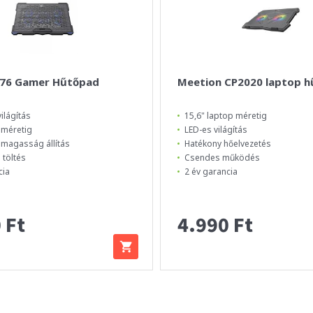
076 Gamer Hűtőpad
Meetion CP2020 laptop h
ilágítás
15,6" laptop méretig
 méretig
LED-es világítás
 magasság állítás
Hatékony hőelvezetés
 töltés
Csendes működés
cia
2 év garancia
 Ft
4.990 Ft