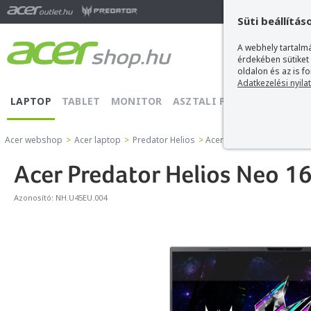
Ma
Süti beállítás
A webhely tartalmá
érdekében sütiket
oldalon és az is f
Adatkezelési nyila
LAPTOP
TABLET
MONITOR
ASZTALI PC
PROJEKTOR
Acer webshop
>
Acer laptop
>
Predator Helios
>
Acer Predator Helios Neo 
Acer Predator Helios Neo 1
Azonosító:
NH.U45EU.004