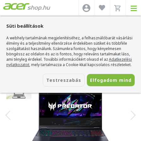
Süti beállítások
A webhely tartalmának megjelenítéséhez, a felhasználóbarát vásárlási
Acer webshop
>
Acer laptop
>
Predator Helios
>
Acer Predator Helios Neo 16
AI - PHN16-I71-96TR
élmény és a teljesítmény ellenőrzése érdekében sütiket és többféle
szolgáltatást használunk. Számunkra fontos, hogy kényelmesen
Acer Predator Helios Neo 16 AI -
böngéssz az oldalon és az is fontos, hogy releváns tartalmakat láss,
PHN16-I71-96TR
ami tényleg érdekel. További információkért olvasd el az
Adatkezelési
nyilatkozatot
, mely tartalmazza a Cookie-kkal kapcsolatos részleteket.
Azonosító:
NH.U45EU.004_WIN
Testreszabás
Elfogadom mind