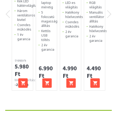
Kék LED
2
laptop
LED-es
RGB
háttérvilágítás
be
méretig
világítás
világítás
ul
Három
5
Hatékony
Manuális
12
ventilátoros
fokozatú
hőelvezetés
ventillátor
es
kivitel
magasság
állítás
Csendes
ve
Csendes
állítás
működés
Hatékony
Ma
működés
Kettős
hőelvezetés
2 év
Cs
1 év
USB
garancia
2 év
ki
garancia
töltés
garancia
1 
2 év
ga
garancia
7.990 Ft
5.980
4.
6.990
4.990
4.490
Ft
Ft
Ft
Ft
Ft
Megtakarítás:
-2.010 Ft