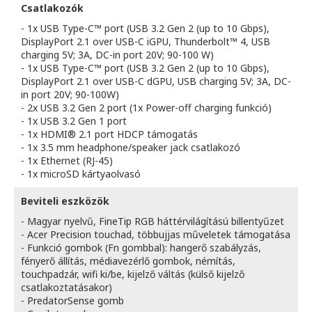
Csatlakozók
- 1x USB Type-C™ port (USB 3.2 Gen 2 (up to 10 Gbps),
DisplayPort 2.1 over USB-C iGPU, Thunderbolt™ 4, USB
charging 5V; 3A, DC-in port 20V; 90-100 W)
- 1x USB Type-C™ port (USB 3.2 Gen 2 (up to 10 Gbps),
DisplayPort 2.1 over USB-C dGPU, USB charging 5V; 3A, DC-
in port 20V; 90-100W)
- 2x USB 3.2 Gen 2 port (1x Power-off charging funkció)
- 1x USB 3.2 Gen 1 port
- 1x HDMI® 2.1 port HDCP támogatás
- 1x 3.5 mm headphone/speaker jack csatlakozó
- 1x Ethernet (RJ-45)
- 1x microSD kártyaolvasó
Beviteli eszközök
- Magyar nyelvű, FineTip RGB háttérvilágítású billentyűzet
- Acer Precision touchad, többujjas műveletek támogatása
- Funkció gombok (Fn gombbal): hangerő szabályzás,
fényerő állítás, médiavezérlő gombok, némítás,
touchpadzár, wifi ki/be, kijelző váltás (külső kijelző
csatlakoztatásakor)
- PredatorSense gomb