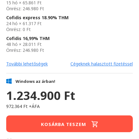
15 hó × 65.861 Ft
Önrész: 246.980 Ft
Cofidis express 18.90% THM
24 hó × 61.317 Ft
Önrész: 0 Ft
Cofidis 16,99% THM
48 hó × 28.011 Ft
Önrész: 246.980 Ft
További lehetőségek
Cégeknek halasztott fizetéssel
Windows az árban!
1.234.900 Ft
972.364 Ft +ÁFA
KOSÁRBA TESZEM