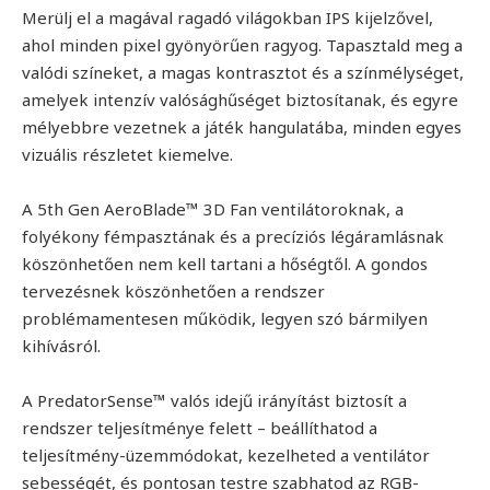
Merülj el a magával ragadó világokban IPS kijelzővel,
ahol minden pixel gyönyörűen ragyog. Tapasztald meg a
valódi színeket, a magas kontrasztot és a színmélységet,
amelyek intenzív valósághűséget biztosítanak, és egyre
mélyebbre vezetnek a játék hangulatába, minden egyes
vizuális részletet kiemelve.
A 5th Gen AeroBlade™ 3D Fan ventilátoroknak, a
folyékony fémpasztának és a precíziós légáramlásnak
köszönhetően nem kell tartani a hőségtől. A gondos
tervezésnek köszönhetően a rendszer
problémamentesen működik, legyen szó bármilyen
kihívásról.
A PredatorSense™ valós idejű irányítást biztosít a
rendszer teljesítménye felett – beállíthatod a
teljesítmény-üzemmódokat, kezelheted a ventilátor
sebességét, és pontosan testre szabhatod az RGB-