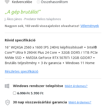
Kedvencekbe
Összehasonlítom
A gép brutális!
J. Ákos János
- Predator Helios tulajdonos
Vélemények
Nagyon sok, 103 vevői visszajelzést olvashatsz!
Rövid specifikáció
16" WQXGA 2560 x 1600 IPS 240Hz képfrissítéssel!
•
Intel®
Core™ Ultra 9 290HX Plus 24 Core
•
32GB DDR5 / 1TB PCIe
NVMe SSD
•
NVIDIA GeForce RTX 5070Ti 12GB GDDR7
•
Brutális teljesítmény
•
3 év garancia
•
Windows 11 Home
Részletes specifikáció
Windows rendszer telepítése
Miért érdemes?
6.990 Ft
5.990 Ft
30 nap visszavásárlási garancia
Miért érdemes?