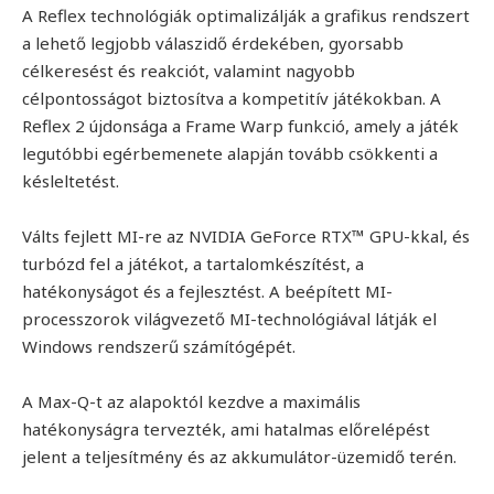
A Reflex technológiák optimalizálják a grafikus rendszert
a lehető legjobb válaszidő érdekében, gyorsabb
célkeresést és reakciót, valamint nagyobb
célpontosságot biztosítva a kompetitív játékokban. A
Reflex 2 újdonsága a Frame Warp funkció, amely a játék
legutóbbi egérbemenete alapján tovább csökkenti a
késleltetést.
Válts fejlett MI-re az NVIDIA GeForce RTX™ GPU-kkal, és
turbózd fel a játékot, a tartalomkészítést, a
hatékonyságot és a fejlesztést. A beépített MI-
processzorok világvezető MI-technológiával látják el
Windows rendszerű számítógépét.
A Max-Q-t az alapoktól kezdve a maximális
hatékonyságra tervezték, ami hatalmas előrelépést
jelent a teljesítmény és az akkumulátor-üzemidő terén.