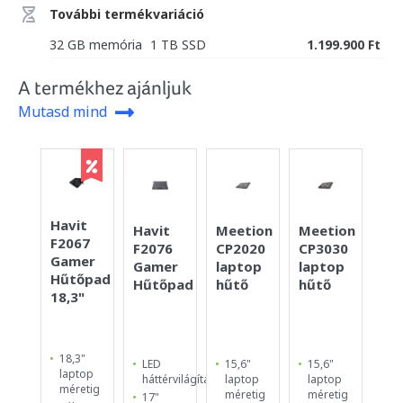
További termékvariáció
32 GB memória
1 TB SSD
1.199.900 Ft
A termékhez ajánljuk
Mutasd mind
Havit
Co
Havit
Meetion
Meetion
F2067
TH
F2076
CP2020
CP3030
Gamer
Ga
Gamer
laptop
laptop
Hűtőpad
Hű
Hűtőpad
hűtő
hűtő
18,3"
15,
18,3"
15
LED
15,6"
15,6"
laptop
la
háttérvilágítás
laptop
laptop
méretig
mé
méretig
méretig
17"