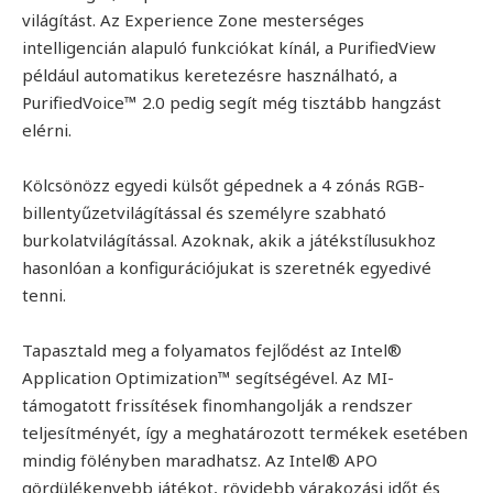
világítást. Az Experience Zone mesterséges
intelligencián alapuló funkciókat kínál, a PurifiedView
például automatikus keretezésre használható, a
PurifiedVoice™ 2.0 pedig segít még tisztább hangzást
elérni.
Kölcsönözz egyedi külsőt gépednek a 4 zónás RGB-
billentyűzetvilágítással és személyre szabható
burkolatvilágítással. Azoknak, akik a játékstílusukhoz
hasonlóan a konfigurációjukat is szeretnék egyedivé
tenni.
Tapasztald meg a folyamatos fejlődést az Intel®
Application Optimization™ segítségével. Az MI-
támogatott frissítések finomhangolják a rendszer
teljesítményét, így a meghatározott termékek esetében
mindig fölényben maradhatsz. Az Intel® APO
gördülékenyebb játékot, rövidebb várakozási időt és