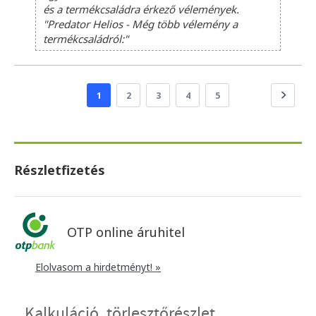
és a termékcsaládra érkező vélemények.
"Predator Helios - Még több vélemény a
termékcsaládról:"
1
2
3
4
5
Részletfizetés
OTP online áruhitel
Elolvasom a hirdetményt! »