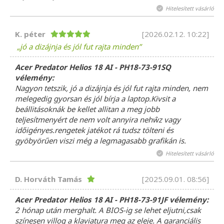
Hitelesített vásárló
K. péter
[2026.02.12. 10:22]
jó a dizájnja és jól fut rajta minden
Acer Predator Helios 18 AI - PH18-73-91SQ
vélemény:
Nagyon tetszik, jó a dizájnja és jól fut rajta minden, nem
melegedig gyorsan és jól bírja a laptop.Kivsit a
beállitásoknák be kellet allitan a meg jobb
teljesítmenyért de nem volt annyira nehŵz vagy
időigényes.rengetek jatékot rá tudsz tölteni és
gyöbyörűen viszi még a legmagasabb grafikán is.
Hitelesített vásárló
D. Horváth Tamás
[2025.09.01. 08:56]
Acer Predator Helios 18 AI - PH18-73-91JF vélemény:
2 hónap után merghalt. A BIOS-ig se lehet eljutni,csak
színesen villog a klaviatura meg az eleje. A garanciális