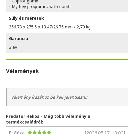
- Copilot gomb
- My Key programozható gomb
Súly és méretek
356.78 x 275.5 x 13.47/26.75 mm / 2,70 kg
Garancia
3 év
Vélemények
Vélemény írásához be kell jelentkezni!
Predator Helios - Még több vélemény a
termékcsaládról:
P. Géza
[2026.05.17. 19:02]