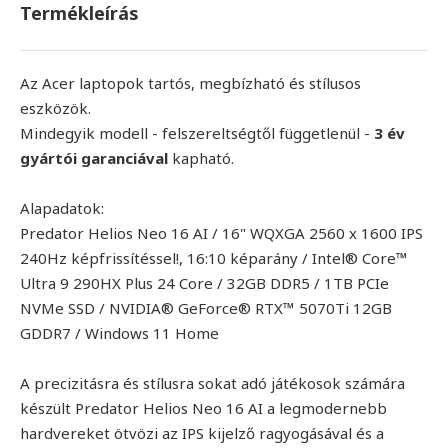
Termékleírás
Az Acer laptopok tartós, megbízható és stílusos
eszközök.
Mindegyik modell - felszereltségtől függetlenül -
3 év
gyártói garanciával
kapható.
Alapadatok:
Predator Helios Neo 16 AI / 16" WQXGA 2560 x 1600 IPS
240Hz képfrissítéssel!, 16:10 képarány / Intel® Core™
Ultra 9 290HX Plus 24 Core / 32GB DDR5 / 1TB PCIe
NVMe SSD / NVIDIA® GeForce® RTX™ 5070Ti 12GB
GDDR7 / Windows 11 Home
A precizitásra és stílusra sokat adó játékosok számára
készült Predator Helios Neo 16 AI a legmodernebb
hardvereket ötvözi az IPS kijelző ragyogásával és a