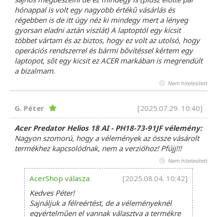
hónappal is volt egy nagyobb értékű vásárlás és
régebben is de itt úgy néz ki mindegy mert a lényeg
gyorsan eladni aztán viszlát) A laptoptól egy kicsit
többet vártam és az biztos, hogy ez volt az utolsó, hogy
operációs rendszerrel és bármi bővítéssel kértem egy
laptopot, sőt egy kicsit ez ACER markában is megrendült
a bizalmam.
Nem hitelesített
G. Péter
[2025.07.29. 10:40]
Acer Predator Helios 18 AI - PH18-73-91JF vélemény:
Nagyon szomorú, hogy a vélemények az össze vásárolt
termékhez kapcsolódnak, nem a verzióhoz! Pfújj!!!
Nem hitelesített
AcerShop válasza
[2025.08.04. 10:42]
Kedves Péter!
Sajnáljuk a félreértést, de a véleményeknél
egyértelműen el vannak választva a termékre