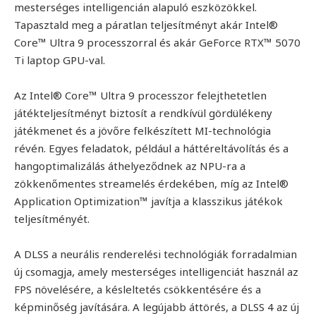
mesterséges intelligencián alapuló eszközökkel.
Tapasztald meg a páratlan teljesítményt akár Intel®
Core™ Ultra 9 processzorral és akár GeForce RTX™ 5070
Ti laptop GPU-val.
Az Intel® Core™ Ultra 9 processzor felejthetetlen
játékteljesítményt biztosít a rendkívül gördülékeny
játékmenet és a jövőre felkészített MI-technológia
révén. Egyes feladatok, például a háttéreltávolítás és a
hangoptimalizálás áthelyeződnek az NPU-ra a
zökkenőmentes streamelés érdekében, míg az Intel®
Application Optimization™ javítja a klasszikus játékok
teljesítményét.
A DLSS a neurális renderelési technológiák forradalmian
új csomagja, amely mesterséges intelligenciát használ az
FPS növelésére, a késleltetés csökkentésére és a
képminőség javítására. A legújabb áttörés, a DLSS 4 az új