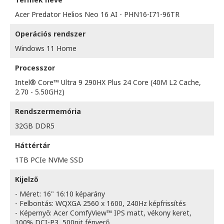
Acer Predator Helios Neo 16 AI - PHN16-I71-96TR
Operációs rendszer
Windows 11 Home
Processzor
Intel® Core™ Ultra 9 290HX Plus 24 Core (40M L2 Cache,
2.70 - 5.50GHz)
Rendszermemória
32GB DDR5
Háttértár
1TB PCIe NVMe SSD
Kijelző
- Méret: 16" 16:10 képarány
- Felbontás: WQXGA 2560 x 1600, 240Hz képfrissítés
- Képernyő: Acer ComfyView™ IPS matt, vékony keret,
100% DCI-P3, 500nit fényerő