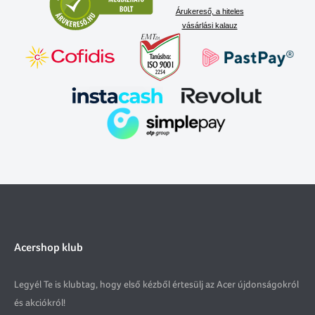
Árukereső, a hiteles
vásárlási kalauz
Acershop klub
Legyél Te is klubtag, hogy első kézből értesülj az Acer újdonságokról
és akciókról!