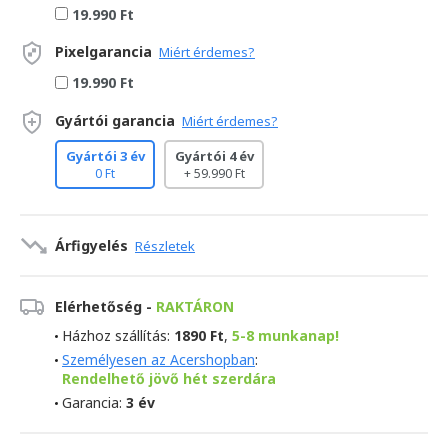
19.990 Ft
Pixelgarancia
Miért érdemes?
19.990 Ft
Gyártói garancia
Miért érdemes?
Gyártói 3 év
Gyártói 4 év
0 Ft
+ 59.990 Ft
Árfigyelés
Részletek
Elérhetőség -
RAKTÁRON
Házhoz szállítás:
1890 Ft
,
5-8 munkanap!
Személyesen az Acershopban
:
Rendelhető jövő hét szerdára
Garancia:
3 év