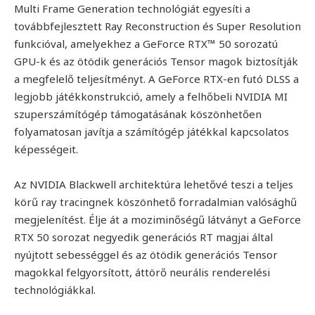
Multi Frame Generation technológiát egyesíti a
továbbfejlesztett Ray Reconstruction és Super Resolution
funkcióval, amelyekhez a GeForce RTX™ 50 sorozatú
GPU-k és az ötödik generációs Tensor magok biztosítják
a megfelelő teljesítményt. A GeForce RTX-en futó DLSS a
legjobb játékkonstrukció, amely a felhőbeli NVIDIA MI
szuperszámítógép támogatásának köszönhetően
folyamatosan javítja a számítógép játékkal kapcsolatos
képességeit.
Az NVIDIA Blackwell architektúra lehetővé teszi a teljes
körű ray tracingnek köszönhető forradalmian valósághű
megjelenítést. Élje át a moziminőségű látványt a GeForce
RTX 50 sorozat negyedik generációs RT magjai által
nyújtott sebességgel és az ötödik generációs Tensor
magokkal felgyorsított, áttörő neurális renderelési
technológiákkal.