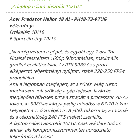
A laptop nálam abszolút 10/10.
Acer Predator Helios 18 AI - PH18-73-97UG
vélemény:
Értékelés: 10/10
E-Sport élmény 10/10
„Nemrég vettem a gépet, és egyből egy 7 óra The
Finalsal teszteltem 1600p felbontásban, maximális
grafikai beállításokkal. Az RTX 5080 és a proci
elképesztő teljesítményt nyújtott, stabil 220-250 FPS-t
produkálva.
Ami a legjobban meglepett, az a hűtés. Még Turbo
módra sem volt szükség a gép teljesen lazán és
meglepően hűvösen bírta a strapát: a processzor 70-75
fokon, az 5080-as kártya pedig mindössze 67-70 fokon
ketyegett a 7. óra végén is. A játék tükörsima, a mozgás
és a célozhatóság 240 FPS mellett zseniális.
A laptop nálam abszolút 10/10. Csak ajánlani tudom
annak, aki kompromisszummentes hordozható
teljesítményt keres!”