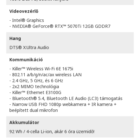
Videovezérlő
- Intel® Graphics
- NVIDIA® GeForce® RTX™ 5070Ti 12GB GDDR7
Hang
DTS® X:Ultra Audio
Kommunikáció
- Killer™ Wireless Wi-Fi 6E 1675i
- 802.11 a/b/g/n/ac/ax wireless LAN
- 2.4 GHz, 5 GHz, és 6 GHz
- 2x2 MIMO technológia
- Killer™ Ethernet E3100G
- Bluetooth® 5.4, Bluetooth LE Audio (LC3) támogatás
- Narrow USB FHD 1080p webkamera + IR kamera +
beépített dual mikrofon
Akkumulátor
92 Wh / 4-cella Li-ion, akár 6 óra üzemidő!