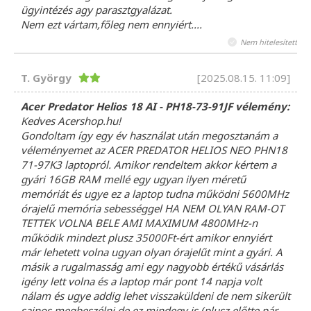
ügyintézés agy parasztgyalázat.
Nem ezt vártam,főleg nem ennyiért....
Nem hitelesített
T. György
[2025.08.15. 11:09]
Acer Predator Helios 18 AI - PH18-73-91JF vélemény:
Kedves Acershop.hu!
Gondoltam így egy év használat után megosztanám a
véleményemet az ACER PREDATOR HELIOS NEO PHN18
71-97K3 laptopról. Amikor rendeltem akkor kértem a
gyári 16GB RAM mellé egy ugyan ilyen méretű
memóriát és ugye ez a laptop tudna működni 5600MHz
órajelű memória sebességgel HA NEM OLYAN RAM-OT
TETTEK VOLNA BELE AMI MAXIMUM 4800MHz-n
működik mindezt plusz 35000Ft-ért amikor ennyiért
már lehetett volna ugyan olyan órajelűt mint a gyári. A
másik a rugalmasság ami egy nagyobb értékű vásárlás
igény lett volna és a laptop már pont 14 napja volt
nálam és ugye addig lehet visszaküldeni de nem sikerült
sajnos megbeszélni de ez mindegy is (plusz előtte pár