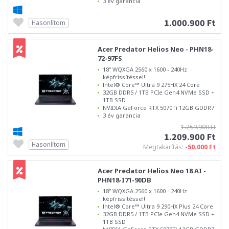
3 év garancia
1.000.900 Ft
Hasonlítom
Acer Predator Helios Neo - PHN18-
72-97FS
18" WQXGA 2560 x 1600 - 240Hz
képfrissítéssel!
Intel® Core™ Ultra 9 275HX 24 Core
32GB DDR5 / 1TB PCIe Gen4 NVMe SSD +
1TB SSD
NVIDIA GeForce RTX 5070Ti 12GB GDDR7
3 év garancia
1.259.900 Ft
1.209.900 Ft
Hasonlítom
Megtakarítás:
-50.000 Ft
Acer Predator Helios Neo 18 AI -
PHN18-I71-90DB
18" WQXGA 2560 x 1600 - 240Hz
képfrissítéssel!
Intel® Core™ Ultra 9 290HX Plus 24 Core
32GB DDR5 / 1TB PCIe Gen4 NVMe SSD +
1TB SSD