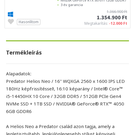
NVIDIA GeForce RTX 5070Ti 12GB GDDR7
3 év garancia
1.366.900 Ft
1.354.900 Ft
Hasonlítom
Megtakarítás:
-12.000 Ft
Termékleírás
Alapadatok:
Predator Helios Neo / 16" WQXGA 2560 x 1600 IPS LED
180Hz képfrissítéssel!, 16:10 képarány / Intel® Core™
i5-14450HX 10 Core / 32GB DDR5 / 512GB PCIe Gen4
NVMe SSD + 1TB SSD / NVIDIA® GeForce® RTX™ 4050
6GB GDDR6
A Helios Neo a Predator család azon tagja, amely a
legletisztultabb, legkülönlegesebb stílust képviseli,