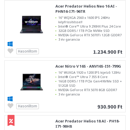
Acer Predator Helios Neo 16 AI -
PHN16-I71-96TR
16" WQXGA 2560 x 1600 IPS 240Hz
képfrissítéssel!
Intel® Core™ Ultra 9 290HX Plus 24 Core
32GB DDR5 / 1TB PCIe NVMe SSD
NVIDIA GeForce RTX 5070Ti 12GB GDDR7
3 év garancia
1.234.900 Ft
Hasonlítom
Acer Nitro V 16S - ANV16S-I51-799G
16" WUXGA 1920 x 1200 IPS kijelző 120Hz
Intel® Core™ Ultra 7 355 8 Core
16GB DDR5 / 1TB PCIe Gen4 NVMe SSD +
512GB SSD
NVIDIA GeForce RTX 5070 8GB GDDR7
3 év garancia
930.900 Ft
Hasonlítom
Acer Predator Helios 18 AI - PH18-
I71-90H8