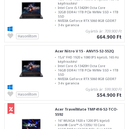
képfrissítés!
Intel Core i5-13420H Octa Core
32GB DDR4 / 1TB PCIe NVMe SSD + 1TB
SSD
NVIDIA GeForce RTX 5060 8GB GDDR7
3 év garancia
Gyártói ár:
709.900 Ft
664.900 Ft
Hasonlítom
Acer Nitro V 15 - ANV15-52-552Q
15,6" FHD 1920 x 1080 IPS kijelző, 165 Hz
képfrissítés!
Intel Core i5-13420H Octa Core
16GB DDR4 / 1TB PCIe NVMe SSD + 1TB
SSD
NVIDIA GeForce RTX 5060 8GB GDDR7
3 év garancia
Gyártói ár:
599.900 Ft
554.900 Ft
Hasonlítom
Acer TravelMate TMP416-52-TCO-
5592
16" WUXGA 1920 x 1200 IPS kijelző
Intel® Core™ i5-1335U 10 Core