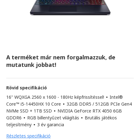
A terméket már nem forgalmazzuk, de
mutatunk jobbat!
Rövid specifikáció
16" WQXGA 2560 x 1600 - 180Hz képfrissítéssel!
•
Intel®
Core™ i5-14450HX 10 Core
•
32GB DDR5 / 512GB PCIe Gen4
NVMe SSD + 1TB SSD
•
NVIDIA GeForce RTX 4050 6GB
GDDR6
•
RGB billentyűzet világítás
•
Brutális játékos
teljesítmény
•
3 év garancia
Részletes specifikáció