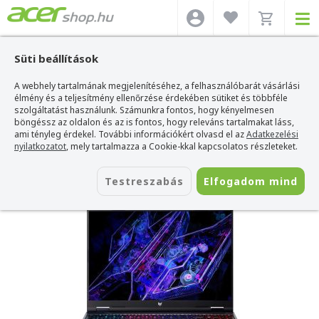
Süti beállítások
A webhely tartalmának megjelenítéséhez, a felhasználóbarát vásárlási
Acer webshop
>
Acer laptop
>
Predator Helios
>
Acer Predator Helios Neo -
PHN16-72-55ZZ
élmény és a teljesítmény ellenőrzése érdekében sütiket és többféle
szolgáltatást használunk. Számunkra fontos, hogy kényelmesen
Acer Predator Helios Neo - PHN16-72-
böngéssz az oldalon és az is fontos, hogy releváns tartalmakat láss,
55ZZ
ami tényleg érdekel. További információkért olvasd el az
Adatkezelési
nyilatkozatot
, mely tartalmazza a Cookie-kkal kapcsolatos részleteket.
Azonosító:
NH.QRGEU.002_SSD1T
Testreszabás
Elfogadom mind