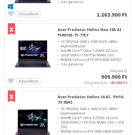
3 év garancia
1.263.900 Ft
Hasonlítom
Acer Predator Helios Neo 16S AI -
PHN16S-71-77LY
16" WQXGA 2560 x 1600 OLED 240Hz
képfrissítéssel!
Intel® Core™ Ultra 7 255HX 20 Core
32GB DDR5 / 1TB PCIe NVMe SSD
NVIDIA GeForce RTX 5070 8GB GDDR7
3 év garancia
949.900 Ft
909.900 Ft
Hasonlítom
Megtakarítás:
-40.000 Ft
Acer Predator Helios 16 AI - PH16-
73-93A5
16" WQXGA 2560 x 1600 OLED 240Hz
képfrissítéssel!
Intel® Core™ Ultra 9 275HX 24 Core
32GB DDR5 / 1TB PCIe NVMe SSD + 2TB
SSD
NVIDIA GeForce RTX 5090 24GB GDDR7