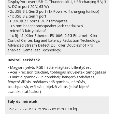
DisplayPort over USB-C, Thunderbolt 4, USB charging 5 V; 3
A, DC-in port 20 V; 65 W)
- 2x USB 3.2 Gen 2 port (1x Power-off charging funkció)
- 1x USB 3.2 Gen 1 port
- HDMI® 2.1 port HDCP támogatás
- 3.5 mm headphone/speaker jack csatlakozó
- microSD kártyaolvasó
- 1x RJ-45 (Killer Ethernet E3100G, 2.5G Ethernet, Killer
Control Center, Lag and Latency Reduction Technology,
Advanced Stream Detect 2.0, Killer DoubleShot Pro
enabled, GameFast Technology)
Beviteli eszközök
- Magyar nyelvű, RGB háttérvilágítású billentyűzet
- Acer Precision touchad, többujjas műveletek támogatása
- Funkció gombok (Fn gombbal): hangerő szabályzás,
fényerő állítás, médiavezérlő gombok, némítás,
touchpadzár, wifi ki/be, kijelző váltás (külső kijelző
csatlakoztatásakor)
Súly és méretek
357.78 x 278.63 x 25.95/27.85 mm / 2.8 kg