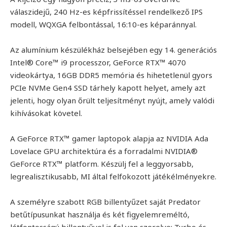
válaszidejű, 240 Hz-es képfrissítéssel rendelkező IPS
modell, WQXGA felbontással, 16:10-es képaránnyal.
Az alumínium készülékház belsejében egy 14. generációs
Intel® Core™ i9 processzor, GeForce RTX™ 4070
videokártya, 16GB DDR5 memória és hihetetlenül gyors
PCIe NVMe Gen4 SSD tárhely kapott helyet, amely azt
jelenti, hogy olyan őrült teljesítményt nyújt, amely valódi
kihívásokat követel.
A GeForce RTX™ gamer laptopok alapja az NVIDIA Ada
Lovelace GPU architektúra és a forradalmi NVIDIA®
GeForce RTX™ platform. Készülj fel a leggyorsabb,
legrealisztikusabb, MI által felfokozott játékélményekre.
A személyre szabott RGB billentyűzet saját Predator
betűtípusunkat használja és két figyelemreméltó,