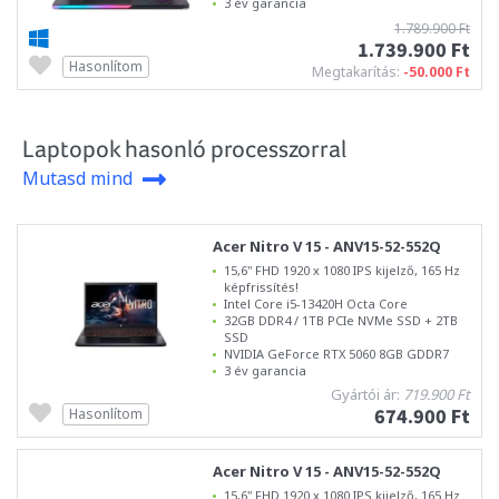
3 év garancia
1.789.900 Ft
1.739.900 Ft
Hasonlítom
Megtakarítás:
-50.000 Ft
Laptopok hasonló processzorral
Mutasd mind
Acer Nitro V 15 - ANV15-52-552Q
15,6" FHD 1920 x 1080 IPS kijelző, 165 Hz
képfrissítés!
Intel Core i5-13420H Octa Core
32GB DDR4 / 1TB PCIe NVMe SSD + 2TB
SSD
NVIDIA GeForce RTX 5060 8GB GDDR7
3 év garancia
Gyártói ár:
719.900 Ft
674.900 Ft
Hasonlítom
Acer Nitro V 15 - ANV15-52-552Q
15,6" FHD 1920 x 1080 IPS kijelző, 165 Hz