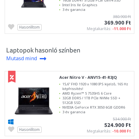
16GB DDR4 / 512GB PCIe Gen4 SSD
Intel Iris Xe Graphics
3 év garancia
380.900 Ft
369.900 Ft
Hasonlítom
Megtakarítás:
-11.000 Ft
Laptopok hasonló színben
Mutasd mind
Acer Nitro V - ANV15-41-R3JQ
15,6" FHD 1920 x 1080 IPS kijelző, 165 Hz
képfrissítés!
AMD Ryzen™ 5 7535HS 6 Core
32GB DDR5 / 1TB PCIe NVMe SSD +
512GB SSD
NVIDIA GeForce RTX 3050 6GB GDDR6
3 év garancia
534.900 Ft
524.900 Ft
Hasonlítom
Megtakarítás:
-10.000 Ft