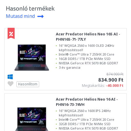
Hasonló termékek
Mutasd mind
Acer Predator Helios Neo 16S AI -
PHN16S-71-77LY
16" WQXGA 2560 x 1600 OLED 240Hz
képfrissítéssel!
Intel® Core™ Ultra 7 255HX 20 Core
16GB DDR5 / 1TB PCIe NVMe SSD
NVIDIA GeForce RTX 5070 8GB GDDR7
3 év garancia
874.900 Ft
834.900 Ft
Hasonlítom
Megtakarítás:
-40.000 Ft
Acer Predator Helios Neo 16 AI -
PHN16-73-74VH
16" WQXGA 2560 x 1600 IPS 240Hz
képfrissítéssel!
Intel® Core™ Ultra 7 255HX 20 Core
32GB DDR5 / 1TB PCIe NVMe SSD
NVIDIA GeForce RTX 5070 8GB GDDR7