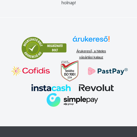
holnap!
Árukereső, a hiteles
vásárlási kalauz