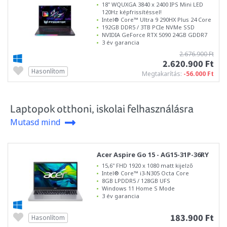
18" WQUXGA 3840 x 2400 IPS Mini LED
120Hz képfrissítéssel!
Intel® Core™ Ultra 9 290HX Plus 24 Core
192GB DDR5 / 3TB PCIe NVMe SSD
NVIDIA GeForce RTX 5090 24GB GDDR7
3 év garancia
2.676.900 Ft
2.620.900 Ft
Hasonlítom
Megtakarítás:
-56.000 Ft
Laptopok otthoni, iskolai felhasználásra
Mutasd mind
Acer Aspire Go 15 - AG15-31P-36RY
15,6" FHD 1920 x 1080 matt kijelző
Intel® Core™ i3-N305 Octa Core
8GB LPDDR5 / 128GB UFS
Windows 11 Home S Mode
3 év garancia
183.900 Ft
Hasonlítom