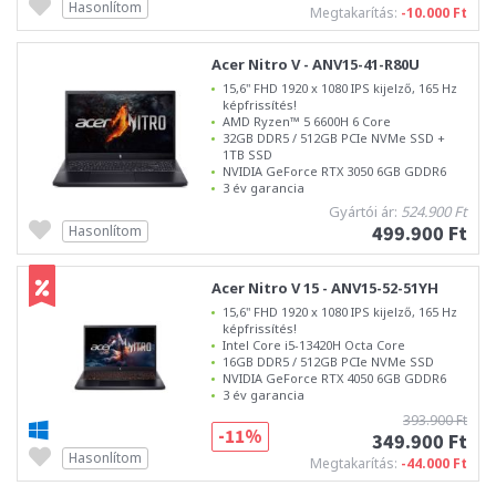
Hasonlítom
Megtakarítás:
-10.000 Ft
Acer Nitro V - ANV15-41-R80U
15,6" FHD 1920 x 1080 IPS kijelző, 165 Hz
képfrissítés!
AMD Ryzen™ 5 6600H 6 Core
32GB DDR5 / 512GB PCIe NVMe SSD +
1TB SSD
NVIDIA GeForce RTX 3050 6GB GDDR6
3 év garancia
Gyártói ár:
524.900 Ft
499.900 Ft
Hasonlítom
Acer Nitro V 15 - ANV15-52-51YH
15,6" FHD 1920 x 1080 IPS kijelző, 165 Hz
képfrissítés!
Intel Core i5-13420H Octa Core
16GB DDR5 / 512GB PCIe NVMe SSD
NVIDIA GeForce RTX 4050 6GB GDDR6
3 év garancia
393.900 Ft
-11%
349.900 Ft
Hasonlítom
Megtakarítás:
-44.000 Ft