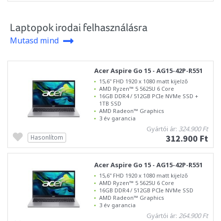
Laptopok irodai felhasználásra
Mutasd mind
Acer Aspire Go 15 - AG15-42P-R551
15,6" FHD 1920 x 1080 matt kijelző
AMD Ryzen™ 5 5625U 6 Core
16GB DDR4 / 512GB PCIe NVMe SSD +
1TB SSD
AMD Radeon™ Graphics
3 év garancia
Gyártói ár:
324.900 Ft
312.900 Ft
Hasonlítom
Acer Aspire Go 15 - AG15-42P-R551
15,6" FHD 1920 x 1080 matt kijelző
AMD Ryzen™ 5 5625U 6 Core
16GB DDR4 / 512GB PCIe NVMe SSD
AMD Radeon™ Graphics
3 év garancia
Gyártói ár:
264.900 Ft