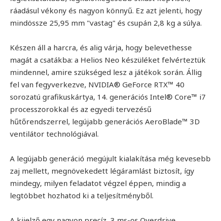
ráadásul vékony és nagyon könnyű. Ez azt jelenti, hogy
mindössze 25,95 mm "vastag" és csupán 2,8 kg a súlya.
Készen áll a harcra, és alig várja, hogy belevethesse
magát a csatákba: a Helios Neo készüléket felvérteztük
mindennel, amire szükséged lesz a játékok során. Állig
fel van fegyverkezve, NVIDIA® GeForce RTX™ 40
sorozatú grafikuskártya, 14. generációs Intel® Core™ i7
processzorokkal és az egyedi tervezésű
hűtőrendszerrel, legújabb generációs AeroBlade™ 3D
ventilátor technológiával.
A legújabb generáció megújult kialakítása még kevesebb
zaj mellett, megnövekedett légáramlást biztosít, így
mindegy, milyen feladatot végzel éppen, mindig a
legtöbbet hozhatod ki a teljesítményből.
A kijelző egy nagyon precíz, 3 ms-os Overdrive