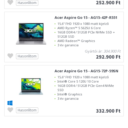
252.900 Ft
Hasonlítom
Acer Aspire Go 15 - AG15-42P-R551
15,6" FHD 1920 x 1080 matt kijelző
AMD Ryzen™ 5 5625U 6 Core
16GB DDR4 / 512GB PCIe NVMe SSD +
512GB SSD
AMD Radeon™ Graphics
3 év garancia
Gyártói ár:
304.900 Ft
292.900 Ft
Hasonlítom
Acer Aspire Go 15 - AG15-72P-59SN
15,6" FHD 1920 x 1080 matt kijelző
Intel® Core 5 120U 10 Core
16GB DDR4 / 512GB PCIe Gen4 NVMe
SSD
Intel® Graphics
3 év garancia
332.900 Ft
Hasonlítom