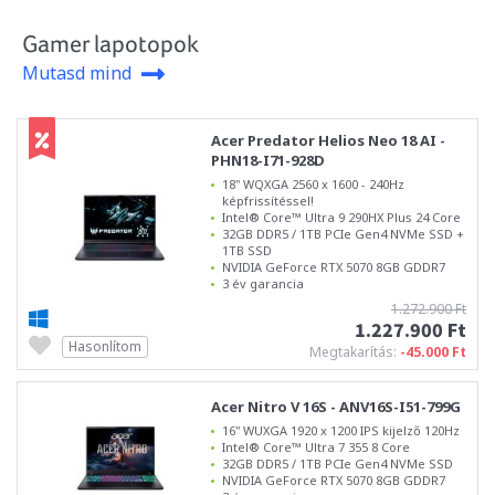
Gamer lapotopok
Mutasd mind
Acer Predator Helios Neo 18 AI -
PHN18-I71-928D
18" WQXGA 2560 x 1600 - 240Hz
képfrissítéssel!
Intel® Core™ Ultra 9 290HX Plus 24 Core
32GB DDR5 / 1TB PCIe Gen4 NVMe SSD +
1TB SSD
NVIDIA GeForce RTX 5070 8GB GDDR7
3 év garancia
1.272.900 Ft
1.227.900 Ft
Hasonlítom
Megtakarítás:
-45.000 Ft
Acer Nitro V 16S - ANV16S-I51-799G
16" WUXGA 1920 x 1200 IPS kijelző 120Hz
Intel® Core™ Ultra 7 355 8 Core
32GB DDR5 / 1TB PCIe Gen4 NVMe SSD
NVIDIA GeForce RTX 5070 8GB GDDR7