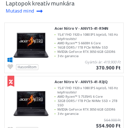
Laptopok kreatív munkára
Mutasd mind
Acer Nitro V - ANV15-41-R94N
15,6" FHD 1920 x 1080 IPS kijelző, 165 Hz
képfrissítés!
AMD Ryzen™ 5 6600H 6 Core
16GB DDR5 / 1TB PCIe NVMe SSD
NVIDIA GeForce RTX 3050 6GB GDDR6
3 év garancia
Gyártói ár:
419.900 Ft
370.900 Ft
Hasonlítom
Acer Nitro V - ANV15-41-R3JQ
15,6" FHD 1920 x 1080 IPS kijelző, 165 Hz
képfrissítés!
AMD Ryzen™ 5 7535HS 6 Core
32GB DDR5 / 1TB PCIe NVMe SSD + 2TB
SSD
NVIDIA GeForce RTX 3050 6GB GDDR6
3 év garancia
564.900 Ft
554.900 Ft