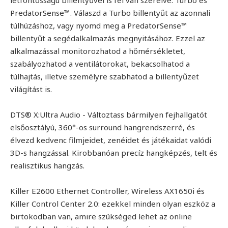
létfontosságú billentyűvel is fel van szerelve: Turbo és
PredatorSense™. Válaszd a Turbo billentyűt az azonnali
túlhúzáshoz, vagy nyomd meg a PredatorSense™
billentyűt a segédalkalmazás megnyitásához. Ezzel az
alkalmazással monitorozhatod a hőmérsékletet,
szabályozhatod a ventilátorokat, bekacsolhatod a
túlhajtás, illetve személyre szabhatod a billentyűzet
világítást is.
DTS® X:Ultra Audio - Változtass bármilyen fejhallgatót
elsőosztályú, 360°-os surround hangrendszerré, és
élvezd kedvenc filmjeidet, zenéidet és játékaidat valódi
3D-s hangzással. Kirobbanóan precíz hangképzés, telt és
realisztikus hangzás.
Killer E2600 Ethernet Controller, Wireless AX1650i és
Killer Control Center 2.0: ezekkel minden olyan eszköz a
birtokodban van, amire szükséged lehet az online