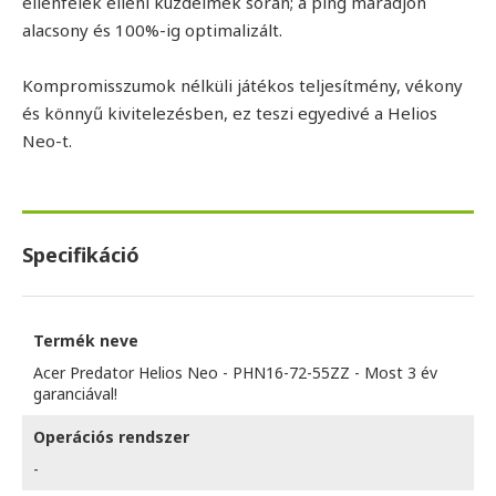
ellenfelek elleni küzdelmek során; a ping maradjon
alacsony és 100%-ig optimalizált.
Kompromisszumok nélküli játékos teljesítmény, vékony
és könnyű kivitelezésben, ez teszi egyedivé a Helios
Neo-t.
Specifikáció
Termék neve
Acer Predator Helios Neo - PHN16-72-55ZZ - Most 3 év
garanciával!
Operációs rendszer
-