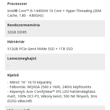
Processzor
Intel® Core™ i5-14450HX 10 Core + Hyper-Threading (20M
Cache, 1.80 - 4.80GHz)
Rendszermemória
32GB DDR5
Háttértár
512GB PCIe Gen4 NVMe SSD + 1TB SSD
Lemezmeghajtó
-
Kijelző
- Méret: 16" 16:10 képarány
- Felbontás: WQXGA 2560 x 1600, 240Hz képfrissítés
- Képernyő: Acer ComfyView™ IPS LED-háttérvilágítású
matt, 100% DCI-P3, Vékony keret, 500 Nit fényerő, 3ms
(G2G) válaszidő