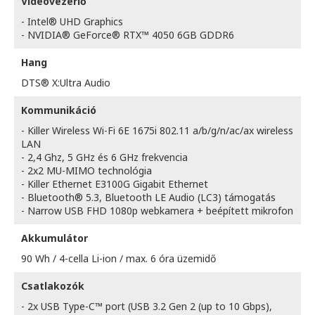
Videovezérlő
- Intel® UHD Graphics
- NVIDIA® GeForce® RTX™ 4050 6GB GDDR6
Hang
DTS® X:Ultra Audio
Kommunikáció
- Killer Wireless Wi-Fi 6E 1675i 802.11 a/b/g/n/ac/ax wireless
LAN
- 2,4 Ghz, 5 GHz és 6 GHz frekvencia
- 2x2 MU-MIMO technológia
- Killer Ethernet E3100G Gigabit Ethernet
- Bluetooth® 5.3, Bluetooth LE Audio (LC3) támogatás
- Narrow USB FHD 1080p webkamera + beépített mikrofon
Akkumulátor
90 Wh / 4-cella Li-ion / max. 6 óra üzemidő
Csatlakozók
- 2x USB Type-C™ port (USB 3.2 Gen 2 (up to 10 Gbps),