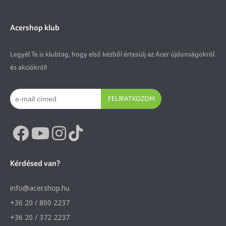
Acershop klub
Legyél Te is klubtag, hogy első kézből értesülj az Acer újdonságokról
és akciókról!
FELIRATKOZOM
Kérdésed van?
info@acer.shop.hu
+36 20 / 800 2237
+36 20 / 372 2237