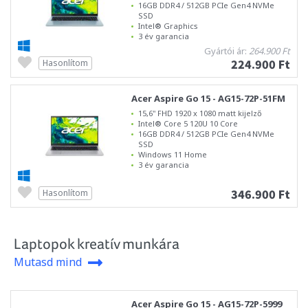
16GB DDR4 / 512GB PCIe Gen4 NVMe
SSD
Intel® Graphics
3 év garancia
Gyártói ár:
264.900 Ft
224.900 Ft
Hasonlítom
Acer Aspire Go 15 - AG15-72P-51FM
15,6" FHD 1920 x 1080 matt kijelző
Intel® Core 5 120U 10 Core
16GB DDR4 / 512GB PCIe Gen4 NVMe
SSD
Windows 11 Home
3 év garancia
346.900 Ft
Hasonlítom
Laptopok kreatív munkára
Mutasd mind
Acer Aspire Go 15 - AG15-72P-5999