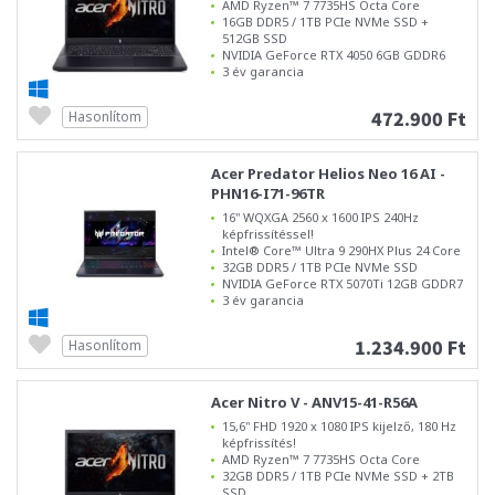
AMD Ryzen™ 7 7735HS Octa Core
16GB DDR5 / 1TB PCIe NVMe SSD +
512GB SSD
NVIDIA GeForce RTX 4050 6GB GDDR6
3 év garancia
472.900 Ft
Hasonlítom
Acer Predator Helios Neo 16 AI -
PHN16-I71-96TR
16" WQXGA 2560 x 1600 IPS 240Hz
képfrissítéssel!
Intel® Core™ Ultra 9 290HX Plus 24 Core
32GB DDR5 / 1TB PCIe NVMe SSD
NVIDIA GeForce RTX 5070Ti 12GB GDDR7
3 év garancia
1.234.900 Ft
Hasonlítom
Acer Nitro V - ANV15-41-R56A
15,6" FHD 1920 x 1080 IPS kijelző, 180 Hz
képfrissítés!
AMD Ryzen™ 7 7735HS Octa Core
32GB DDR5 / 1TB PCIe NVMe SSD + 2TB
SSD