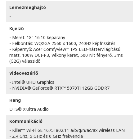
Lemezmeghajtó
-
Kijelző
- Méret: 18" 16:10 képarány
- Felbontás: WQXGA 2560 x 1600, 240Hz képfrissítés
- Képernyő: Acer ComfyView™ IPS LED-háttérvilágítású
matt, 100% DCI-P3, Vékony keret, 500 Nit fényerő, 3ms
(G2G) válaszidő
Videovezérlő
- Intel® UHD Graphics
- NVIDIA® GeForce® RTX™ 5070Ti 12GB GDDR7
Hang
DTS® X:Ultra Audio
Kommunikáció
- Killer™ Wi-Fi 6E 1675i 802.11 a/b/g/n/ac/ax wireless LAN
- 2,4 Ghz, 5 GHz és 6 GHz frekvencia