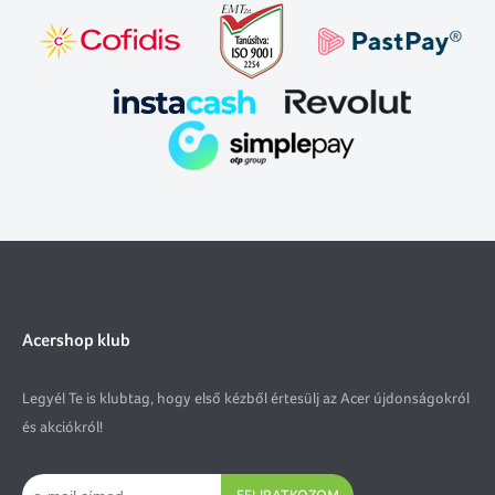
Acershop klub
Legyél Te is klubtag, hogy első kézből értesülj az Acer újdonságokról
és akciókról!
FELIRATKOZOM