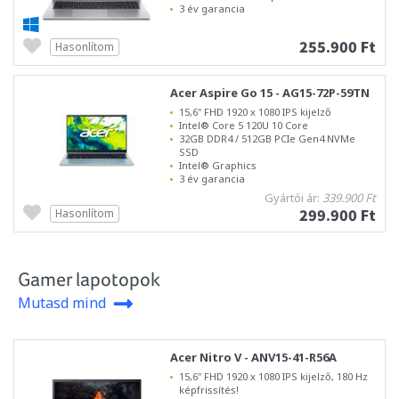
3 év garancia
255.900 Ft
Hasonlítom
Acer Aspire Go 15 - AG15-72P-59TN
15,6" FHD 1920 x 1080 IPS kijelző
Intel® Core 5 120U 10 Core
32GB DDR4 / 512GB PCIe Gen4 NVMe
SSD
Intel® Graphics
3 év garancia
Gyártói ár:
339.900 Ft
299.900 Ft
Hasonlítom
Gamer lapotopok
Mutasd mind
Acer Nitro V - ANV15-41-R56A
15,6" FHD 1920 x 1080 IPS kijelző, 180 Hz
képfrissítés!