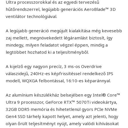
Ultra processzorokkal és az egyedi tervezésű
hűtőrendszerrel, legújabb generációs AeroBlade™ 3D
ventilátor technológiával.
A legújabb generáció megújult kialakítása még kevesebb
zaj mellett, megnövekedett légáramlást biztosít, így
mindegy, milyen feladatot végzel éppen, mindig a
legtöbbet hozhatod ki a teljesítményből.
A kijelző egy nagyon precíz, 3 ms-os Overdrive
válaszidejű, 240Hz-es képfrissítéssel rendelkező IPS
modell, WQXGA felbontással, 16:10-es képaránnyal.
Az alumínium készülékház belsejében egy Intel® Core™
Ultra 9 processzor, GeForce RTX™ 5070Ti videokártya,
32GB DDR5 memória és hihetetlenül gyors PCIe NVMe
Gen4 SSD tárhely kapott helyet, amely azt jelenti, hogy
olyan őrült teljesítményt nyújt, amely valódi kihívásokat