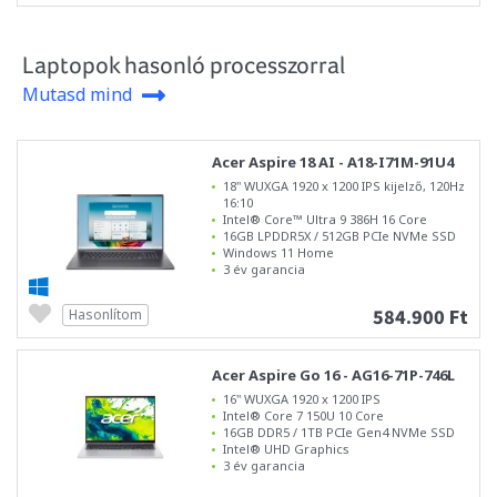
Laptopok hasonló processzorral
Mutasd mind
Acer Aspire 18 AI - A18-I71M-91U4
18" WUXGA 1920 x 1200 IPS kijelző, 120Hz
16:10
Intel® Core™ Ultra 9 386H 16 Core
16GB LPDDR5X / 512GB PCIe NVMe SSD
Windows 11 Home
3 év garancia
584.900 Ft
Hasonlítom
Acer Aspire Go 16 - AG16-71P-746L
16" WUXGA 1920 x 1200 IPS
Intel® Core 7 150U 10 Core
16GB DDR5 / 1TB PCIe Gen4 NVMe SSD
Intel® UHD Graphics
3 év garancia