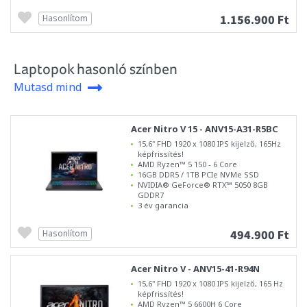
1.156.900 Ft
Hasonlítom
Laptopok hasonló színben
Mutasd mind
Acer Nitro V 15 - ANV15-A31-R5BC
15,6" FHD 1920 x 1080 IPS kijelző, 165Hz
képfrissítés!
AMD Ryzen™ 5 150 - 6 Core
16GB DDR5 / 1TB PCIe NVMe SSD
NVIDIA® GeForce® RTX™ 5050 8GB
GDDR7
3 év garancia
494.900 Ft
Hasonlítom
Acer Nitro V - ANV15-41-R94N
15,6" FHD 1920 x 1080 IPS kijelző, 165 Hz
képfrissítés!
AMD Ryzen™ 5 6600H 6 Core