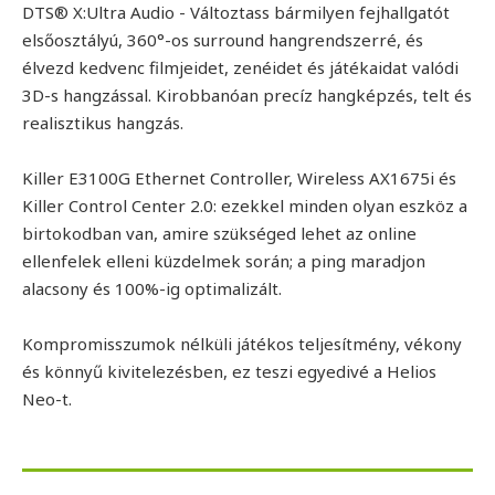
DTS® X:Ultra Audio - Változtass bármilyen fejhallgatót
elsőosztályú, 360°-os surround hangrendszerré, és
élvezd kedvenc filmjeidet, zenéidet és játékaidat valódi
3D-s hangzással. Kirobbanóan precíz hangképzés, telt és
realisztikus hangzás.
Killer E3100G Ethernet Controller, Wireless AX1675i és
Killer Control Center 2.0: ezekkel minden olyan eszköz a
birtokodban van, amire szükséged lehet az online
ellenfelek elleni küzdelmek során; a ping maradjon
alacsony és 100%-ig optimalizált.
Kompromisszumok nélküli játékos teljesítmény, vékony
és könnyű kivitelezésben, ez teszi egyedivé a Helios
Neo-t.