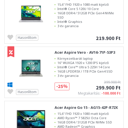
15,6" FHD 1920 x 1080 matt kijelző
Intel® Core 5 120U 10 Core
16GB DDR4 / 512GB PCIe Gen4 NVMe
SSD
Intel® Graphics
3 év garancia
219.900 Ft
Hasonlítom
Acer Aspire Vero - AV16-71P-53P3
Környezetbarát laptop
16" WUXGA 1920 x 1200 IPS kijelző
Intel® Core™ Ultra 5 225H 14 Core
16GB LPDDR5X / 1TB PCIe Gen4 SSD
3 év garancia
399.900 Ft
-25%
299.900 Ft
Hasonlítom
Megtakarítás:
-100.000 Ft
Acer Aspire Go 15 - AG15-42P-R72X
15,6" FHD 1920 x 1080 matt kijelző
AMD Ryzen™ 7 5825U Octa Core
16GB DDR4 / 512GB PCIe NVMe SSD
AMD Radeon™ Graphics