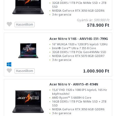
32GB DDR5 / 1TB PCIe NVMe SSD + 2TB
SSD
NVIDIA GeForce RTX 3050 6GB GDDR6
3 év garancia
Gyártói ár:
599.900 Ft
578.900 Ft
Hasonlítom
Acer Nitro V 16S - ANV16S-I51-799G
16" WUXGA 1920 x 1200 IPS kijelző 120Hz
Intel® Core™ Ultra 7 355 8 Core
32GB DDR5 / 1TB PCIe Gen4 NVMe SSD
NVIDIA GeForce RTX 5070 8GB GDDR7
3 év garancia
1.000.900 Ft
Hasonlítom
Acer Nitro V - ANV15-41-R94N
15,6" FHD 1920 x 1080 IPS kijelző, 165 Hz
képfrissítés!
AMD Ryzen™ 5 6600H 6 Core
16GB DDR5 / 1TB PCIe NVMe SSD + 2TB
SSD
NVIDIA GeForce RTX 3050 6GB GDDR6
3 év garancia