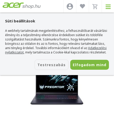
Süti beállítások
A webhely tartalmának megjelenítéséhez, a felhasználóbarát vásárlási
Acer webshop
>
Acer laptop
>
Predator Helios
>
Acer Predator Helios Neo -
PHN18-72-98YS
élmény és a teljesítmény ellenőrzése érdekében sütiket és többféle
szolgáltatást használunk. Számunkra fontos, hogy kényelmesen
Acer Predator Helios Neo - PHN18-72-
böngéssz az oldalon és az is fontos, hogy releváns tartalmakat láss,
98YS
ami tényleg érdekel. További információkért olvasd el az
Adatkezelési
nyilatkozatot
, mely tartalmazza a Cookie-kkal kapcsolatos részleteket.
Azonosító:
NH.QVMEU.001
Testreszabás
Elfogadom mind