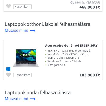
Gyártói ár:
489.900 Ft
468.900 Ft
Hasonlítom
Laptopok otthoni, iskolai felhasználásra
Mutasd mind
Acer Aspire Go 15 - AG15-31P-36RY
15,6" FHD 1920 x 1080 matt kijelző
Intel® Core™ i3-N305 Octa Core
8GB LPDDR5 / 128GB UFS
Windows 11 Home S Mode
3 év garancia
183.900 Ft
Hasonlítom
Laptopok irodai felhasználásra
Mutasd mind