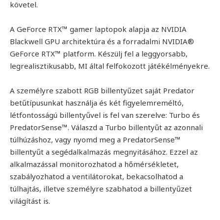
követel.
A GeForce RTX™ gamer laptopok alapja az NVIDIA
Blackwell GPU architektúra és a forradalmi NVIDIA®
GeForce RTX™ platform. Készülj fel a leggyorsabb,
legrealisztikusabb, MI által felfokozott játékélményekre.
A személyre szabott RGB billentyűzet saját Predator
betűtípusunkat használja és két figyelemreméltó,
létfontosságú billentyűvel is fel van szerelve: Turbo és
PredatorSense™. Válaszd a Turbo billentyűt az azonnali
túlhúzáshoz, vagy nyomd meg a PredatorSense™
billentyűt a segédalkalmazás megnyitásához. Ezzel az
alkalmazással monitorozhatod a hőmérsékletet,
szabályozhatod a ventilátorokat, bekacsolhatod a
túlhajtás, illetve személyre szabhatod a billentyűzet
világítást is.