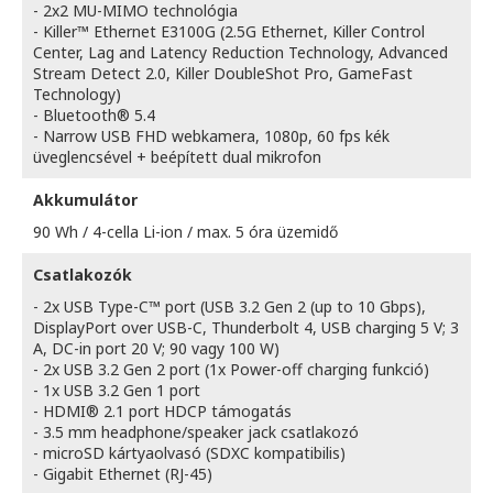
- 2x2 MU-MIMO technológia
- Killer™ Ethernet E3100G (2.5G Ethernet, Killer Control
Center, Lag and Latency Reduction Technology, Advanced
Stream Detect 2.0, Killer DoubleShot Pro, GameFast
Technology)
- Bluetooth® 5.4
- Narrow USB FHD webkamera, 1080p, 60 fps kék
üveglencsével + beépített dual mikrofon
Akkumulátor
90 Wh / 4-cella Li-ion / max. 5 óra üzemidő
Csatlakozók
- 2x USB Type-C™ port (USB 3.2 Gen 2 (up to 10 Gbps),
DisplayPort over USB-C, Thunderbolt 4, USB charging 5 V; 3
A, DC-in port 20 V; 90 vagy 100 W)
- 2x USB 3.2 Gen 2 port (1x Power-off charging funkció)
- 1x USB 3.2 Gen 1 port
- HDMI® 2.1 port HDCP támogatás
- 3.5 mm headphone/speaker jack csatlakozó
- microSD kártyaolvasó (SDXC kompatibilis)
- Gigabit Ethernet (RJ-45)