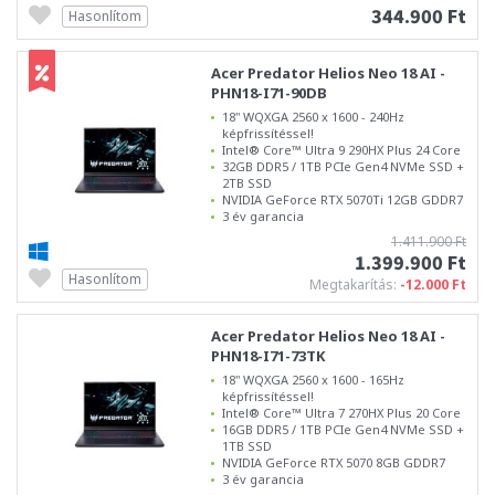
344.900 Ft
Hasonlítom
Acer Predator Helios Neo 18 AI -
PHN18-I71-90DB
18" WQXGA 2560 x 1600 - 240Hz
képfrissítéssel!
Intel® Core™ Ultra 9 290HX Plus 24 Core
32GB DDR5 / 1TB PCIe Gen4 NVMe SSD +
2TB SSD
NVIDIA GeForce RTX 5070Ti 12GB GDDR7
3 év garancia
1.411.900 Ft
1.399.900 Ft
Hasonlítom
Megtakarítás:
-12.000 Ft
Acer Predator Helios Neo 18 AI -
PHN18-I71-73TK
18" WQXGA 2560 x 1600 - 165Hz
képfrissítéssel!
Intel® Core™ Ultra 7 270HX Plus 20 Core
16GB DDR5 / 1TB PCIe Gen4 NVMe SSD +
1TB SSD
NVIDIA GeForce RTX 5070 8GB GDDR7
3 év garancia