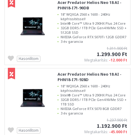
Acer Predator Helios Neo 18 AI -
PHN18-I71-90DB
18" WQXGA 2560 x 1600 - 240Hz
képfrissítéssel!
Intel® Core™ Ultra 9 290HX Plus 24 Core
32GB DDR5 / 1TB PCIe Gen4 NVMe SSD +
512GB SSD
NVIDIA GeForce RTX 5070Ti 12GB GDDR7
3 év garancia
1.311.900 Ft
1.299.900 Ft
Hasonlítom
Megtakarítás:
-12.000 Ft
Acer Predator Helios Neo 18 AI -
PHN18-I71-928D
18" WQXGA 2560 x 1600 - 240Hz
képfrissítéssel!
Intel® Core™ Ultra 9 290HX Plus 24 Core
32GB DDR5 / 1TB PCIe Gen4 NVMe SSD +
1TB SSD
NVIDIA GeForce RTX 5070 8GB GDDR7
3 év garancia
1.237.900 Ft
1.192.900 Ft
Hasonlítom
Megtakarítás:
-45.000 Ft