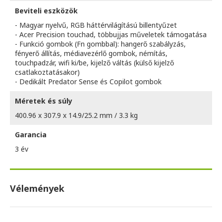
Beviteli eszközök
- Magyar nyelvű, RGB háttérvilágítású billentyűzet
- Acer Precision touchad, többujjas műveletek támogatása
- Funkció gombok (Fn gombbal): hangerő szabályzás,
fényerő állítás, médiavezérlő gombok, némítás,
touchpadzár, wifi ki/be, kijelző váltás (külső kijelző
csatlakoztatásakor)
- Dedikált Predator Sense és Copilot gombok
Méretek és súly
400.96 x 307.9 x 14.9/25.2 mm / 3.3 kg
Garancia
3 év
Vélemények