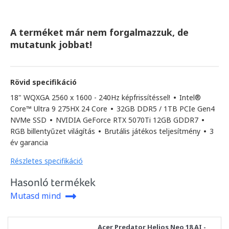
A terméket már nem forgalmazzuk, de
mutatunk jobbat!
Rövid specifikáció
18" WQXGA 2560 x 1600 - 240Hz képfrissítéssel!
•
Intel®
Core™ Ultra 9 275HX 24 Core
•
32GB DDR5 / 1TB PCIe Gen4
NVMe SSD
•
NVIDIA GeForce RTX 5070Ti 12GB GDDR7
•
RGB billentyűzet világítás
•
Brutális játékos teljesítmény
•
3
év garancia
Részletes specifikáció
Hasonló termékek
Mutasd mind
Acer Predator Helios Neo 18 AI -