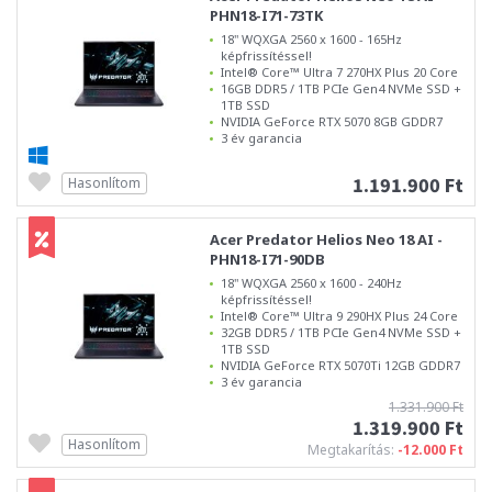
PHN18-I71-73TK
18" WQXGA 2560 x 1600 - 165Hz
képfrissítéssel!
Intel® Core™ Ultra 7 270HX Plus 20 Core
16GB DDR5 / 1TB PCIe Gen4 NVMe SSD +
1TB SSD
NVIDIA GeForce RTX 5070 8GB GDDR7
3 év garancia
1.191.900 Ft
Hasonlítom
Acer Predator Helios Neo 18 AI -
PHN18-I71-90DB
18" WQXGA 2560 x 1600 - 240Hz
képfrissítéssel!
Intel® Core™ Ultra 9 290HX Plus 24 Core
32GB DDR5 / 1TB PCIe Gen4 NVMe SSD +
1TB SSD
NVIDIA GeForce RTX 5070Ti 12GB GDDR7
3 év garancia
1.331.900 Ft
1.319.900 Ft
Hasonlítom
Megtakarítás:
-12.000 Ft