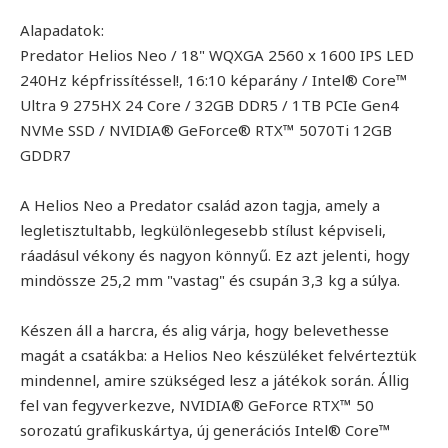
Alapadatok:
Predator Helios Neo / 18" WQXGA 2560 x 1600 IPS LED
240Hz képfrissítéssel!, 16:10 képarány / Intel® Core™
Ultra 9 275HX 24 Core / 32GB DDR5 / 1TB PCIe Gen4
NVMe SSD / NVIDIA® GeForce® RTX™ 5070Ti 12GB
GDDR7
A Helios Neo a Predator család azon tagja, amely a
legletisztultabb, legkülönlegesebb stílust képviseli,
ráadásul vékony és nagyon könnyű. Ez azt jelenti, hogy
mindössze 25,2 mm "vastag" és csupán 3,3 kg a súlya.
Készen áll a harcra, és alig várja, hogy belevethesse
magát a csatákba: a Helios Neo készüléket felvérteztük
mindennel, amire szükséged lesz a játékok során. Állig
fel van fegyverkezve, NVIDIA® GeForce RTX™ 50
sorozatú grafikuskártya, új generációs Intel® Core™