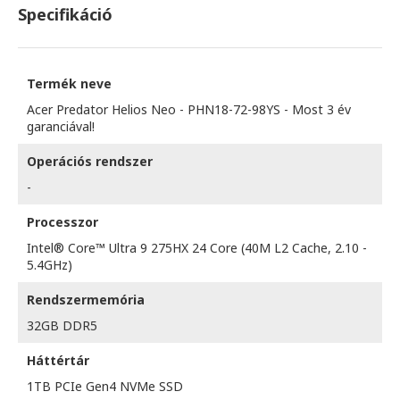
Specifikáció
Termék neve
Acer Predator Helios Neo - PHN18-72-98YS - Most 3 év
garanciával!
Operációs rendszer
-
Processzor
Intel® Core™ Ultra 9 275HX 24 Core (40M L2 Cache, 2.10 -
5.4GHz)
Rendszermemória
32GB DDR5
Háttértár
1TB PCIe Gen4 NVMe SSD