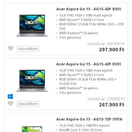
Acer Aspire Go 15 - AG15-42P-R551
15,6" FHD 1920 x 1080 matt kijelző
AMD Ryzen™ 5 5625U 6 Core
8GB DDR4 / 512GB PCIe NVMe SSD + 2TB
SSD
AMD Radeon™ Graphics
3 év garancia
Gyártói ár:
309.900 Ft
297.900 Ft
Hasonlítom
Acer Aspire Go 15 - AG15-42P-R551
15,6" FHD 1920 x 1080 matt kijelző
AMD Ryzen™ 5 5625U 6 Core
8GB DDR4 / 512GB PCIe NVMe SSD +
512GB SSD
AMD Radeon™ Graphics
3 év garancia
Gyártói ár:
279.900 Ft
267.900 Ft
Hasonlítom
Acer Aspire Go 15 - AG15-72P-59TN
15,6" FHD 1920 x 1080 IPS kijelző
Intel® Core 5 120U 10 Core