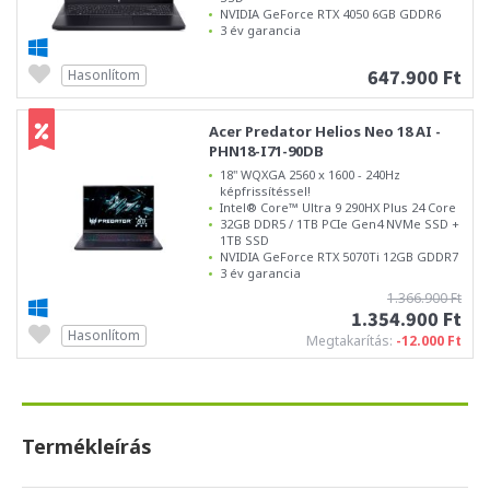
NVIDIA GeForce RTX 4050 6GB GDDR6
3 év garancia
647.900 Ft
Hasonlítom
Acer Predator Helios Neo 18 AI -
PHN18-I71-90DB
18" WQXGA 2560 x 1600 - 240Hz
képfrissítéssel!
Intel® Core™ Ultra 9 290HX Plus 24 Core
32GB DDR5 / 1TB PCIe Gen4 NVMe SSD +
1TB SSD
NVIDIA GeForce RTX 5070Ti 12GB GDDR7
3 év garancia
1.366.900 Ft
1.354.900 Ft
Hasonlítom
Megtakarítás:
-12.000 Ft
Termékleírás