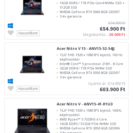
16GB DDR5 / 1TB PCIe Gen4 NVMe SSD +
512GB SSD
NVIDIA GeForce RTX 5060 8GB GDDR7
3 év garancia
674.900 Ft
654.900 Ft
Hasonlítom
Megtakarítás:
-20.000 Ft
Acer Nitro V 15 - ANV15-52-54JJ
15,6" FHD 1920 x 1080 IPS kijelző, 165 Hz
képfrissítés!
Intel® Core™ 5 processor 210H - 8 Core
32GB DDR4 / 1TB PCIe NVMe SSD
NVIDIA GeForce RTX 5050 8GB GDDR7
3 év garancia
Gyártói ár:
614.900 Ft
603.900 Ft
Hasonlítom
Acer Nitro V - ANV15-41-R1U3
15,6" FHD 1920 x 1080 IPS kijelző, 165Hz
képfrissítés!
AMD Ryzen™ 5 7535HS 6 Core
16GB DDR5 / 512GB PCIe NVMe SSD
NVIDIA GeForce RTX 3050 6GB GDDR6
3 év garancia