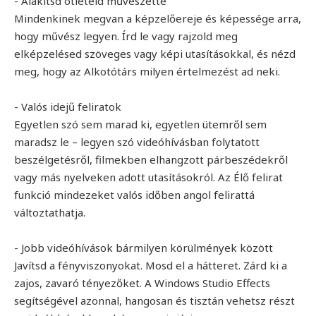
- Alakítsd ötleteid művészetté
Mindenkinek megvan a képzelőereje és képessége arra,
hogy művész legyen. Írd le vagy rajzold meg
elképzelésed szöveges vagy képi utasításokkal, és nézd
meg, hogy az Alkotótárs milyen értelmezést ad neki.
- Valós idejű feliratok
Egyetlen szó sem marad ki, egyetlen ütemről sem
maradsz le – legyen szó videóhívásban folytatott
beszélgetésről, filmekben elhangzott párbeszédekről
vagy más nyelveken adott utasításokról. Az Élő felirat
funkció mindezeket valós időben angol felirattá
változtathatja.
- Jobb videóhívások bármilyen körülmények között
Javítsd a fényviszonyokat. Mosd el a hátteret. Zárd ki a
zajos, zavaró tényezőket. A Windows Studio Effects
segítségével azonnal, hangosan és tisztán vehetsz részt