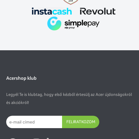
Acershop klub
Legyél Te is klubtag, hogy első kézből értesülj az Acer újdonságokról
és akciókról!
FELIRATKOZOM