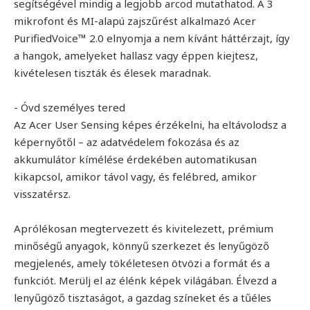
segítségével mindig a legjobb arcod mutathatod. A 3
mikrofont és MI-alapú zajszűrést alkalmazó Acer
PurifiedVoice™ 2.0 elnyomja a nem kívánt háttérzajt, így
a hangok, amelyeket hallasz vagy éppen kiejtesz,
kivételesen tiszták és élesek maradnak.
- Óvd személyes tered
Az Acer User Sensing képes érzékelni, ha eltávolodsz a
képernyőtől – az adatvédelem fokozása és az
akkumulátor kímélése érdekében automatikusan
kikapcsol, amikor távol vagy, és felébred, amikor
visszatérsz.
Aprólékosan megtervezett és kivitelezett, prémium
minőségű anyagok, könnyű szerkezet és lenyűgöző
megjelenés, amely tökéletesen ötvözi a formát és a
funkciót. Merülj el az élénk képek világában. Élvezd a
lenyűgöző tisztaságot, a gazdag színeket és a tűéles