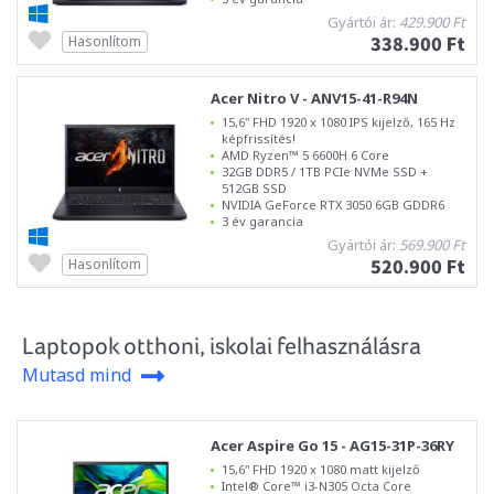
Gyártói ár:
429.900 Ft
338.900 Ft
Hasonlítom
Acer Nitro V - ANV15-41-R94N
15,6" FHD 1920 x 1080 IPS kijelző, 165 Hz
képfrissítés!
AMD Ryzen™ 5 6600H 6 Core
32GB DDR5 / 1TB PCIe NVMe SSD +
512GB SSD
NVIDIA GeForce RTX 3050 6GB GDDR6
3 év garancia
Gyártói ár:
569.900 Ft
520.900 Ft
Hasonlítom
Laptopok otthoni, iskolai felhasználásra
Mutasd mind
Acer Aspire Go 15 - AG15-31P-36RY
15,6" FHD 1920 x 1080 matt kijelző
Intel® Core™ i3-N305 Octa Core