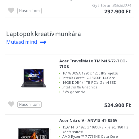
Gyártói ár:
309.900 Ft
297.900 Ft
Hasonlítom
Laptopok kreatív munkára
Mutasd mind
Acer TravelMate TMP416-72-TCO-
71X8
16" WUXGA 1920 x 1200 IPS kijelző
Intel® Core™ i7-13700H 14 Core
16GB DDR4 / 1TB PCIe Gen4 SSD
Intel Iris Xe Graphics
3 év garancia
524.900 Ft
Hasonlítom
Acer Nitro V - ANV15-41-R56A
15,6" FHD 1920 x 1080 IPS kijelző, 180 Hz
képfrissítés!
AMD Ryzen™ 7 7735HS Octa Core