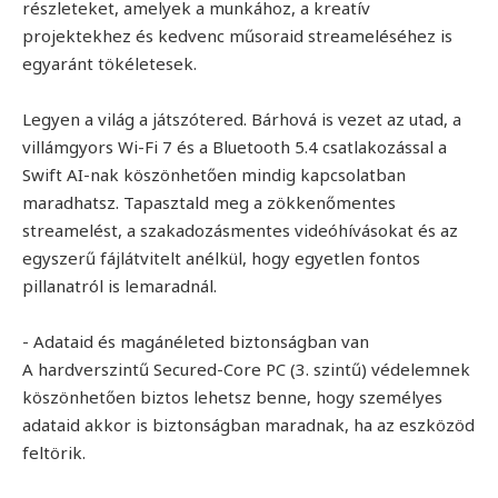
részleteket, amelyek a munkához, a kreatív
projektekhez és kedvenc műsoraid streameléséhez is
egyaránt tökéletesek.
Legyen a világ a játszótered. Bárhová is vezet az utad, a
villámgyors Wi-Fi 7 és a Bluetooth 5.4 csatlakozással a
Swift AI-nak köszönhetően mindig kapcsolatban
maradhatsz. Tapasztald meg a zökkenőmentes
streamelést, a szakadozásmentes videóhívásokat és az
egyszerű fájlátvitelt anélkül, hogy egyetlen fontos
pillanatról is lemaradnál.
- Adataid és magánéleted biztonságban van
A hardverszintű Secured-Core PC (3. szintű) védelemnek
köszönhetően biztos lehetsz benne, hogy személyes
adataid akkor is biztonságban maradnak, ha az eszközöd
feltörik.