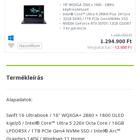
18" WQXGA 2560 x 1600 - 240Hz
képfrissítéssel!
Intel® Core™ Ultra 9 290HX Plus 24 Core
32GB DDR5 / 1TB PCIe Gen4 NVMe SSD
NVIDIA GeForce RTX 5070Ti 12GB GDDR7
3 év garancia
1.306.900 Ft
1.294.900 Ft
Hasonlítom
Megtakarítás:
-12.000 Ft
Termékleírás
Alapadatok:
Swift 16 Ultrabook / 16" WQXGA+ 2880 × 1800 OLED
kijelző / Intel® Core™ Ultra 5 226V Octa Core / 16GB
LPDDR5X / 1TB PCIe Gen4 NVMe SSD / Intel® Arc™
Graphics 140V / Windows 11 Home