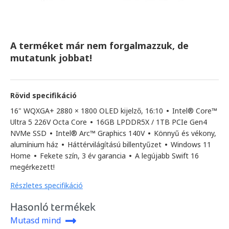
A terméket már nem forgalmazzuk, de
mutatunk jobbat!
Rövid specifikáció
16" WQXGA+ 2880 × 1800 OLED kijelző, 16:10
•
Intel® Core™
Ultra 5 226V Octa Core
•
16GB LPDDR5X / 1TB PCIe Gen4
NVMe SSD
•
Intel® Arc™ Graphics 140V
•
Könnyű és vékony,
alumínium ház
•
Háttérvilágítású billentyűzet
•
Windows 11
Home
•
Fekete szín, 3 év garancia
•
A legújabb Swift 16
megérkezett!
Részletes specifikáció
Hasonló termékek
Mutasd mind