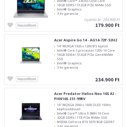
Intel® Core™ 3-N355 Octa Core
16GB DDR5 / 512GB PCIe NVMe SSD
Intel® Graphics
3 év garancia
Gyártói ár:
204.900 Ft
179.900 Ft
Hasonlítom
Acer Aspire Go 14 - AG14-72P-52H2
14" WUXGA 1920 x 1200 IPS kijelző
Intel® Core 5 processor 120U 10 Core
16GB DDR4 / 512GB PCIe Gen4 NVMe
SSD
Intel® Graphics
3 év garancia
234.900 Ft
Hasonlítom
Acer Predator Helios Neo 16S AI -
PHN16S-I51-99RV
16" WQXGA 2560 x 1600 OLED 165Hz
képfrissítéssel!
Intel® Core™ Ultra 9 386H 16 Core
32GB DDR5 / 1TB PCIe NVMe SSD
NVIDIA GeForce RTX 5070 8GB GDDR7
3 év garancia