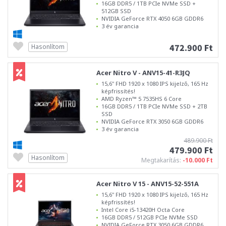
16GB DDR5 / 1TB PCIe NVMe SSD +
512GB SSD
NVIDIA GeForce RTX 4050 6GB GDDR6
3 év garancia
472.900 Ft
Hasonlítom
Acer Nitro V - ANV15-41-R3JQ
15,6" FHD 1920 x 1080 IPS kijelző, 165 Hz
képfrissítés!
AMD Ryzen™ 5 7535HS 6 Core
16GB DDR5 / 1TB PCIe NVMe SSD + 2TB
SSD
NVIDIA GeForce RTX 3050 6GB GDDR6
3 év garancia
489.900 Ft
479.900 Ft
Hasonlítom
Megtakarítás:
-10.000 Ft
Acer Nitro V 15 - ANV15-52-551A
15,6" FHD 1920 x 1080 IPS kijelző, 165 Hz
képfrissítés!
Intel Core i5-13420H Octa Core
16GB DDR5 / 512GB PCIe NVMe SSD
NVIDIA GeForce RTX 3050 6GB GDDR6