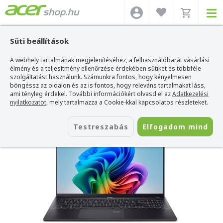
Süti beállítások
A webhely tartalmának megjelenítéséhez, a felhasználóbarát vásárlási
Acer webshop
>
Acer laptop
>
Swift Ultrabook
>
Acer Swift 16 AI OLED
Ultrabook - SF16-51-55G0
élmény és a teljesítmény ellenőrzése érdekében sütiket és többféle
szolgáltatást használunk. Számunkra fontos, hogy kényelmesen
Acer Swift 16 AI OLED Ultrabook -
böngéssz az oldalon és az is fontos, hogy releváns tartalmakat láss,
SF16-51-55G0
ami tényleg érdekel. További információkért olvasd el az
Adatkezelési
nyilatkozatot
, mely tartalmazza a Cookie-kkal kapcsolatos részleteket.
Azonosító:
NX.J3ZEU.007
Testreszabás
Elfogadom mind