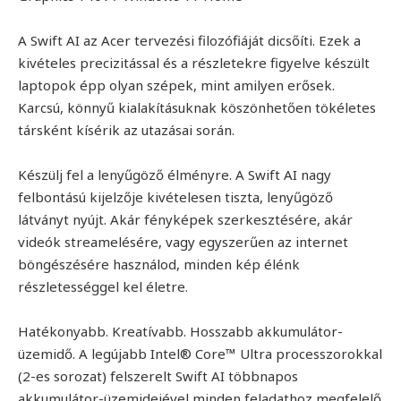
A Swift AI az Acer tervezési filozófiáját dicsőíti. Ezek a
kivételes precizitással és a részletekre figyelve készült
laptopok épp olyan szépek, mint amilyen erősek.
Karcsú, könnyű kialakításuknak köszönhetően tökéletes
társként kísérik az utazásai során.
Készülj fel a lenyűgöző élményre. A Swift AI nagy
felbontású kijelzője kivételesen tiszta, lenyűgöző
látványt nyújt. Akár fényképek szerkesztésére, akár
videók streamelésére, vagy egyszerűen az internet
böngészésére használod, minden kép élénk
részletességgel kel életre.
Hatékonyabb. Kreatívabb. Hosszabb akkumulátor-
üzemidő. A legújabb Intel® Core™ Ultra processzorokkal
(2-es sorozat) felszerelt Swift AI többnapos
akkumulátor-üzemidejével minden feladathoz megfelelő