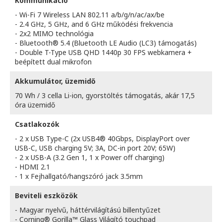
Kommunikáció
- Wi-Fi 7 Wireless LAN 802.11 a/b/g/n/ac/ax/be
- 2.4 GHz, 5 GHz, and 6 GHz működési frekvencia
- 2x2 MIMO technológia
- Bluetooth® 5.4 (Bluetooth LE Audio (LC3) támogatás)
- Double T-Type USB QHD 1440p 30 FPS webkamera +
beépített dual mikrofon
Akkumulátor, üzemidő
70 Wh / 3 cella Li-ion, gyorstöltés támogatás, akár 17,5
óra üzemidő
Csatlakozók
- 2 x USB Type-C (2x USB4® 40Gbps, DisplayPort over
USB-C, USB charging 5V; 3A, DC-in port 20V; 65W)
- 2 x USB-A (3.2 Gen 1, 1 x Power off charging)
- HDMI 2.1
- 1 x Fejhallgató/hangszóró jack 3.5mm
Beviteli eszközök
- Magyar nyelvű, háttérvilágítású billentyűzet
- Corning® Gorilla™ Glass Világító touchpad