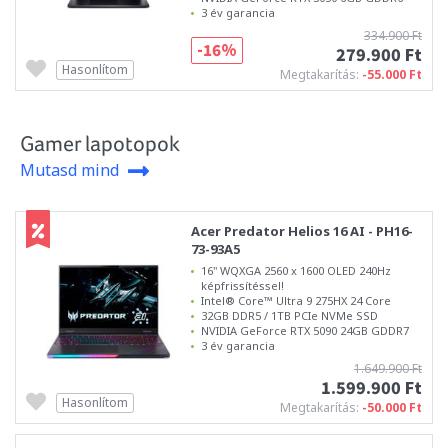
3 év garancia
334.900 Ft
-16%
279.900 Ft
Hasonlítom
Megtakarítás:
-55.000 Ft
Gamer lapotopok
Mutasd mind
Acer Predator Helios 16 AI - PH16-
73-93A5
16" WQXGA 2560 x 1600 OLED 240Hz
képfrissítéssel!
Intel® Core™ Ultra 9 275HX 24 Core
32GB DDR5 / 1TB PCIe NVMe SSD
NVIDIA GeForce RTX 5090 24GB GDDR7
3 év garancia
1.649.900 Ft
1.599.900 Ft
Hasonlítom
Megtakarítás:
-50.000 Ft