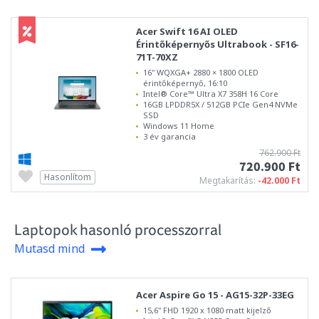
Acer Swift 16 AI OLED
Érintőképernyős Ultrabook - SF16-
71T-70XZ
16" WQXGA+ 2880 × 1800 OLED
érintőképernyő, 16:10
Intel® Core™ Ultra X7 358H 16 Core
16GB LPDDR5X / 512GB PCIe Gen4 NVMe
SSD
Windows 11 Home
3 év garancia
762.900 Ft
720.900 Ft
Hasonlítom
Megtakarítás:
-42.000 Ft
Laptopok hasonló processzorral
Mutasd mind
Acer Aspire Go 15 - AG15-32P-33EG
15,6" FHD 1920 x 1080 matt kijelző