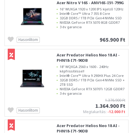
Acer Nitro V 16S - ANV16S-I51-799G
16" WUXGA 1920 x 1200 IPS kijelző 120Hz
Intel® Core™ Ultra 7 355 8 Core
32GB DDR5 / 1TB PCIe Gen4 NVMe SSD
NVIDIA GeForce RTX 5070 8GB GDDR7
3 év garancia
965.900 Ft
Hasonlítom
Acer Predator Helios Neo 18 AI -
PHN18-I71-90DB
18" WQXGA 2560 x 1600 - 240Hz
képfrissítéssel!
Intel® Core™ Ultra 9 290HX Plus 24 Core
32GB DDR5 / 1TB PCIe Gen4 NVMe SSD +
2TB SSD
NVIDIA GeForce RTX 5070Ti 12GB GDDR7
3 év garancia
1.376.900 Ft
1.364.900 Ft
Hasonlítom
Megtakarítás:
-12.000 Ft
Acer Predator Helios Neo 18 AI -
PHN18-I71-90DB