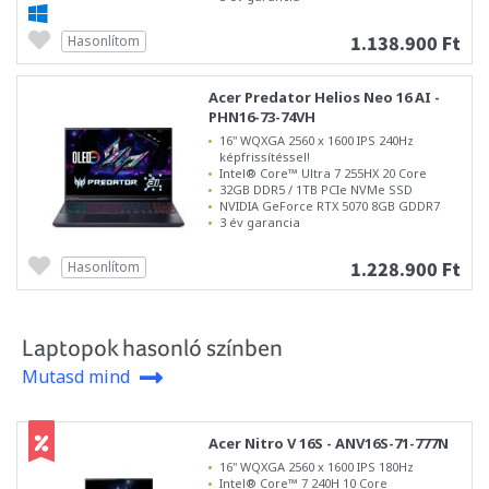
1.138.900 Ft
Hasonlítom
Acer Predator Helios Neo 16 AI -
PHN16-73-74VH
16" WQXGA 2560 x 1600 IPS 240Hz
képfrissítéssel!
Intel® Core™ Ultra 7 255HX 20 Core
32GB DDR5 / 1TB PCIe NVMe SSD
NVIDIA GeForce RTX 5070 8GB GDDR7
3 év garancia
1.228.900 Ft
Hasonlítom
Laptopok hasonló színben
Mutasd mind
Acer Nitro V 16S - ANV16S-71-777N
16" WQXGA 2560 x 1600 IPS 180Hz
Intel® Core™ 7 240H 10 Core