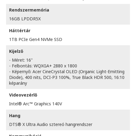
Rendszermemória
16GB LPDDR5X
Háttértár
1TB PCIe Gen4 NVMe SSD
Kijelző
- Méret: 16"
- Felbontás: WQXGA+ 2880 x 1800
- Képernyő: Acer CineCrystal OLED (Organic Light-Emitting
Diode), 400 nits, DCI-P3 100%, True Black HDR 500, 16:10
képarány
Videovezérlő
Intel® Arc™ Graphics 140V
Hang
DTS® X Ultra Audio sztereó hangrendszer