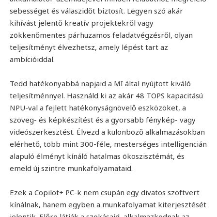
sebességet és válaszidőt biztosít. Legyen szó akár
kihívást jelentő kreatív projektekről vagy
zökkenőmentes párhuzamos feladatvégzésről, olyan
teljesítményt élvezhetsz, amely lépést tart az
ambícióiddal.
Tedd hatékonyabbá napjaid a MI által nyújtott kiváló
teljesítménnyel. Használd ki az akár 48 TOPS kapacitású
NPU-val a fejlett hatékonyságnövelő eszközöket, a
szöveg- és képkészítést és a gyorsabb fénykép- vagy
videószerkesztést. Élvezd a különböző alkalmazásokban
elérhető, több mint 300-féle, mesterséges intelligencián
alapuló élményt kínáló hatalmas ökoszisztémát, és
emeld új szintre munkafolyamataid.
Ezek a Copilot+ PC-k nem csupán egy divatos szoftvert
kínálnak, hanem egyben a munkafolyamat kiterjesztését
jelentik. Előre látják a szokásaid, alkalmazkodnak az