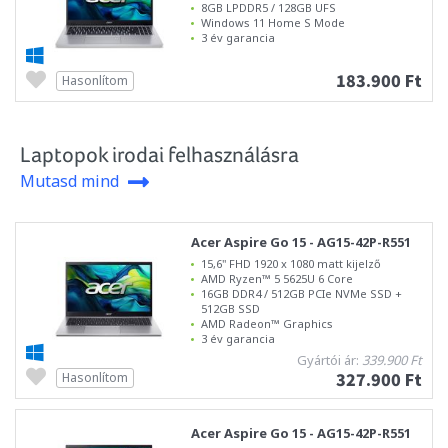
8GB LPDDR5 / 128GB UFS
Windows 11 Home S Mode
3 év garancia
183.900 Ft
Hasonlítom
Laptopok irodai felhasználásra
Mutasd mind
Acer Aspire Go 15 - AG15-42P-R551
15,6" FHD 1920 x 1080 matt kijelző
AMD Ryzen™ 5 5625U 6 Core
16GB DDR4 / 512GB PCIe NVMe SSD +
512GB SSD
AMD Radeon™ Graphics
3 év garancia
Gyártói ár:
339.900 Ft
327.900 Ft
Hasonlítom
Acer Aspire Go 15 - AG15-42P-R551