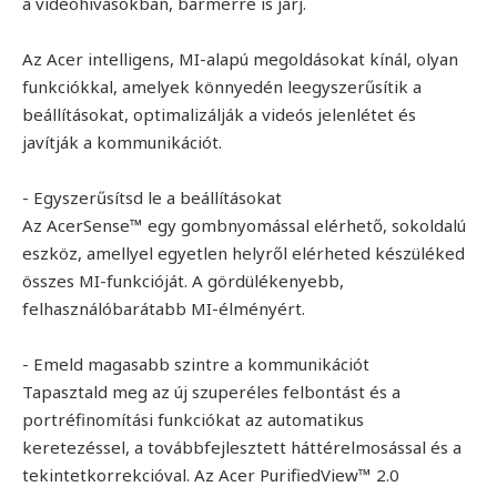
a videóhívásokban, bármerre is járj.
Az Acer intelligens, MI-alapú megoldásokat kínál, olyan
funkciókkal, amelyek könnyedén leegyszerűsítik a
beállításokat, optimalizálják a videós jelenlétet és
javítják a kommunikációt.
- Egyszerűsítsd le a beállításokat
Az AcerSense™ egy gombnyomással elérhető, sokoldalú
eszköz, amellyel egyetlen helyről elérheted készüléked
összes MI-funkcióját. A gördülékenyebb,
felhasználóbarátabb MI-élményért.
- Emeld magasabb szintre a kommunikációt
Tapasztald meg az új szuperéles felbontást és a
portréfinomítási funkciókat az automatikus
keretezéssel, a továbbfejlesztett háttérelmosással és a
tekintetkorrekcióval. Az Acer PurifiedView™ 2.0