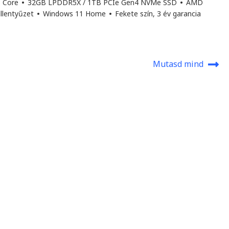
8 Core
•
32GB LPDDR5X / 1TB PCIe Gen4 NVMe SSD
•
AMD
illentyűzet
•
Windows 11 Home
•
Fekete szín, 3 év garancia
Mutasd mind