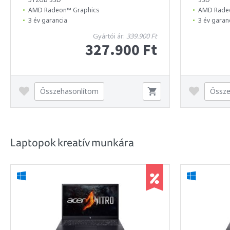
AMD Radeon™ Graphics
AMD Rade
3 év garancia
3 év garan
Gyártói ár:
339.900 Ft
327.900 Ft
Összehasonlítom
Össze
Laptopok kreatív munkára