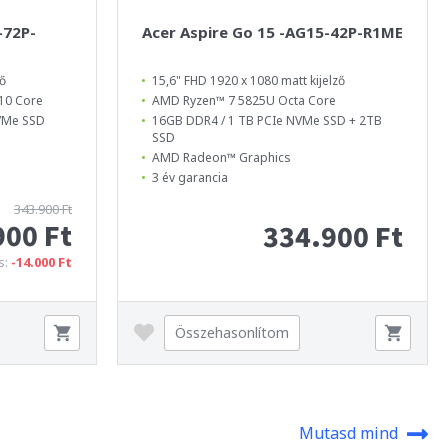
-72P-
Acer Aspire Go 15 -AG15-42P-R1ME
ző
15,6" FHD 1920 x 1080 matt kijelző
10 Core
AMD Ryzen™ 7 5825U Octa Core
VMe SSD
16GB DDR4 / 1 TB PCIe NVMe SSD + 2TB
SSD
AMD Radeon™ Graphics
3 év garancia
343.900 Ft
900 Ft
334.900 Ft
s:
-14.000 Ft
Összehasonlítom
Mutasd mind