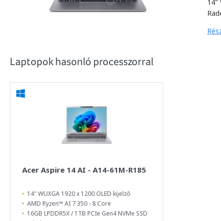
14"
Rad
Rész
Laptopok hasonló processzorral
Acer Aspire 14 AI - A14-61M-R185
14" WUXGA 1920 x 1200 OLED kijelző
AMD Ryzen™ AI 7 350 - 8 Core
16GB LPDDR5X / 1TB PCIe Gen4 NVMe SSD