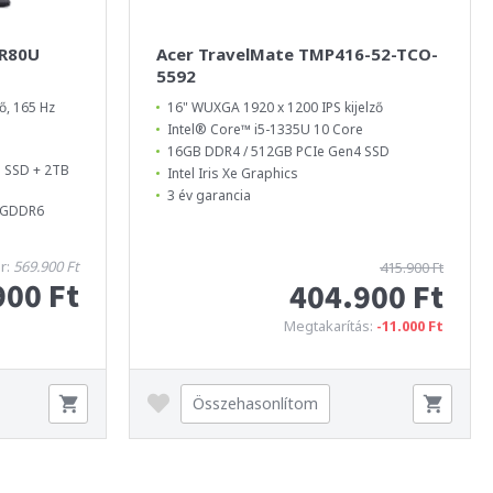
-R80U
Acer TravelMate TMP416-52-TCO-
5592
ő, 165 Hz
16" WUXGA 1920 x 1200 IPS kijelző
Intel® Core™ i5-1335U 10 Core
16GB DDR4 / 512GB PCIe Gen4 SSD
 SSD + 2TB
Intel Iris Xe Graphics
3 év garancia
B GDDR6
ár:
569.900 Ft
415.900 Ft
900 Ft
404.900 Ft
Megtakarítás:
-11.000 Ft
Összehasonlítom