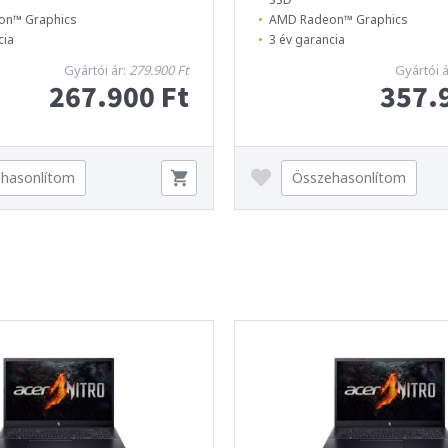
on™ Graphics
AMD Radeon™ Graphics
cia
3 év garancia
Gyártói ár:
279.900 Ft
Gyártói 
267.900 Ft
357.
hasonlítom
Összehasonlítom