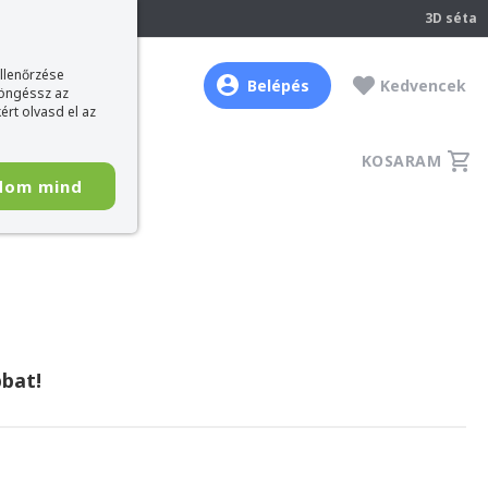
237
3D séta
ellenőrzése
Belépés
Kedvencek
böngéssz az
ért olvasd el az
KOSARAM
dom mind
bat!