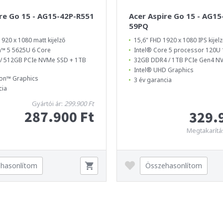
re Go 15 - AG15-42P-R551
Acer Aspire Go 15 - AG15
59PQ
1920 x 1080 matt kijelző
15,6" FHD 1920 x 1080 IPS kijel
™ 5 5625U 6 Core
Intel® Core 5 processor 120U 
/ 512GB PCIe NVMe SSD + 1TB
32GB DDR4 / 1TB PCIe Gen4 N
Intel® UHD Graphics
on™ Graphics
3 év garancia
cia
Gyártói ár:
299.900 Ft
287.900 Ft
329.
Megtakarítá
hasonlítom
Összehasonlítom