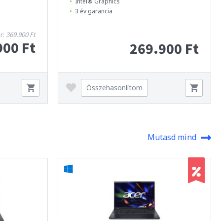
Intel® Graphics
3 év garancia
ár:
369.900 Ft
900 Ft
269.900 Ft
Összehasonlítom
Mutasd mind