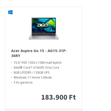
Acer Aspire Go 15 - AG15-31P-
36RY
15,6" FHD 1920 x 1080 matt kijelző
Intel® Core™ i3-N305 Octa Core
8GB LPDDR5 / 128GB UFS
Windows 11 Home S Mode
3 év garancia
183.900 Ft