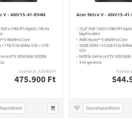
ro V - ANV15-41-R94N
Acer Nitro V - ANV15-41
920 x 1080 IPS kijelző, 165 Hz
15,6" FHD 1920 x 1080 IPS kijelz
s!
képfrissítés!
™ 5 6600H 6 Core
AMD Ryzen™ 5 6600H 6 Core
 / 1TB PCIe NVMe SSD + 2TB
32GB DDR5 / 512GB PCIe NVMe
SSD
Force RTX 3050 6GB GDDR6
NVIDIA GeForce RTX 3050 6G
cia
3 év garancia
Gyártói ár:
524.900 Ft
Gyártói 
475.900 Ft
544.
hasonlítom
Összehasonlítom