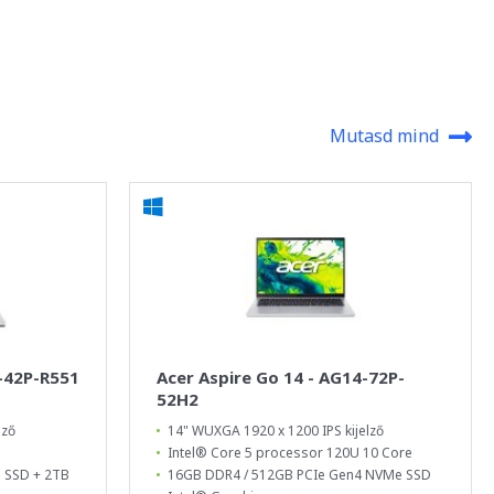
Mutasd mind
5-42P-R551
Acer Aspire Go 14 - AG14-72P-
52H2
lző
14" WUXGA 1920 x 1200 IPS kijelző
Intel® Core 5 processor 120U 10 Core
 SSD + 2TB
16GB DDR4 / 512GB PCIe Gen4 NVMe SSD