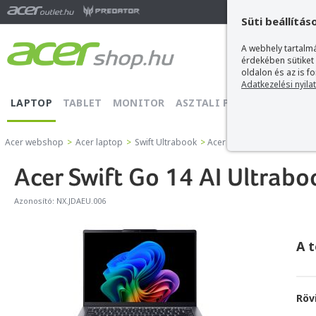
Ma
Süti beállítás
A webhely tartalmá
érdekében sütiket
oldalon és az is f
Adatkezelési nyila
LAPTOP
TABLET
MONITOR
ASZTALI PC
PROJEKTOR
Acer webshop
>
Acer laptop
>
Swift Ultrabook
>
Acer Swift Go 14 AI Ultra
Acer Swift Go 14 AI Ultra
Azonosító:
NX.JDAEU.006
A 
Röv