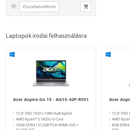
Összehasonlítom
Laptopok irodai felhasználásra
Acer Aspire Go 15 - AG15-42P-R551
Acer Aspi
15,6" FHD 1920 x 1080 matt kijelző
15,6" FHD 
AMD Ryzen™ 5 5625U 6 Core
AMD Ryzen
16GB DDR4 / 512GB PCIe NVMe SSD +
8GB DDR4 
512GB SSD
SSD