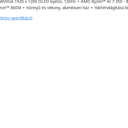
 WUXGA 1920 x 1200 OLED kijelző, 120Hz
•
AMD Ryzen™ AI 7 350 - 
eon™ 860M
•
Könnyű és vékony, alumínium ház
•
Háttérvilágítású b
letes specifikáció