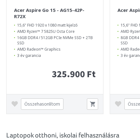
Acer Aspire Go 15 - AG15-42P-
Acer Aspi
R72X
15,6" FHD 1920 x 1080 matt kijelző
15,6" FHD 
AMD Ryzen™ 7 5825U Octa Core
AMD Ryzen
16GB DDR4 / 512GB PCIe NVMe SSD + 2TB
8GB DDR4 
SSD
SSD
AMD Radeon™ Graphics
AMD Rade
3 év garancia
3 év garan
325.900 Ft
Összehasonlítom
Össze
Laptopok otthoni, iskolai felhasználásra