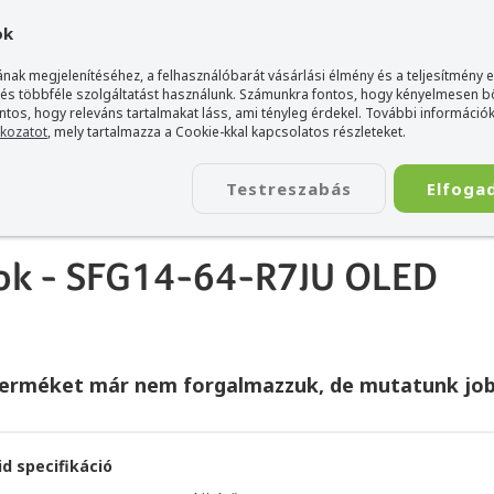
gyarország Acer márkaboltja
+36 20 / 800 2237
+36 20 / 372 2
ok
nak megjelenítéséhez, a felhasználóbarát vásárlási élmény és a teljesítmény 
 és többféle szolgáltatást használunk. Számunkra fontos, hogy kényelmesen 
ontos, hogy releváns tartalmakat láss, ami tényleg érdekel. További információk
tkozatot
, mely tartalmazza a Cookie-kkal kapcsolatos részleteket.
TÁSKA
ÉLETSTÍLUS
KIEGÉSZÍTŐ
KAPCSOLAT
Testreszabás
Elfoga
book - SFG14-64-R7JU OLED
book - SFG14-64-R7JU OLED
terméket már nem forgalmazzuk, de mutatunk job
id specifikáció