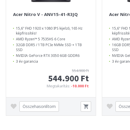
Acer Nitro V - ANV15-41-R3JQ
Acer Nit
15,6" FHD 1920 x 1080 IPS kijelző, 165 Hz
15,6" FHD 1
képfrissítés!
képfrissíté
AMD Ryzen™ 5 7535HS 6 Core
AMD Ryzen
32GB DDR5 / 1TB PCIe NVMe SSD + 1TB
16GB DDR5
SSD
SSD
NVIDIA GeForce RTX 3050 6GB GDDR6
NVIDIA Ge
3 év garancia
3 év garan
554.900 Ft
544.900 Ft
Megtakarítás:
-10.000 Ft
Összehasonlítom
Össze