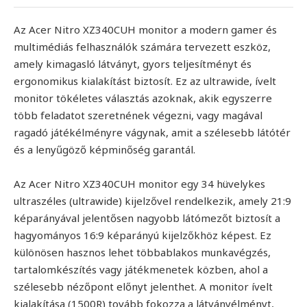
Az Acer Nitro XZ340CUH monitor a modern gamer és
multimédiás felhasználók számára tervezett eszköz,
amely kimagasló látványt, gyors teljesítményt és
ergonomikus kialakítást biztosít. Ez az ultrawide, ívelt
monitor tökéletes választás azoknak, akik egyszerre
több feladatot szeretnének végezni, vagy magával
ragadó játékélményre vágynak, amit a szélesebb látótér
és a lenyűgöző képminőség garantál.
Az Acer Nitro XZ340CUH monitor egy 34 hüvelykes
ultraszéles (ultrawide) kijelzővel rendelkezik, amely 21:9
képarányával jelentősen nagyobb látómezőt biztosít a
hagyományos 16:9 képarányú kijelzőkhöz képest. Ez
különösen hasznos lehet többablakos munkavégzés,
tartalomkészítés vagy játékmenetek közben, ahol a
szélesebb nézőpont előnyt jelenthet. A monitor ívelt
kialakítása (1500R) tovább fokozza a látványélményt,