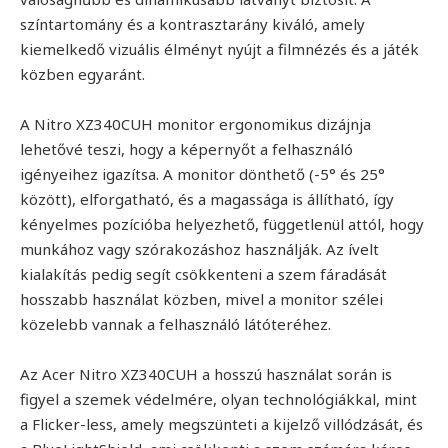
színtartomány és a kontrasztarány kiváló, amely
kiemelkedő vizuális élményt nyújt a filmnézés és a játék
közben egyaránt.
A Nitro XZ340CUH monitor ergonomikus dizájnja
lehetővé teszi, hogy a képernyőt a felhasználó
igényeihez igazítsa. A monitor dönthető (-5° és 25°
között), elforgatható, és a magassága is állítható, így
kényelmes pozícióba helyezhető, függetlenül attól, hogy
munkához vagy szórakozáshoz használják. Az ívelt
kialakítás pedig segít csökkenteni a szem fáradását
hosszabb használat közben, mivel a monitor szélei
közelebb vannak a felhasználó látóteréhez.
Az Acer Nitro XZ340CUH a hosszú használat során is
figyel a szemek védelmére, olyan technológiákkal, mint
a Flicker-less, amely megszünteti a kijelző villódzását, és