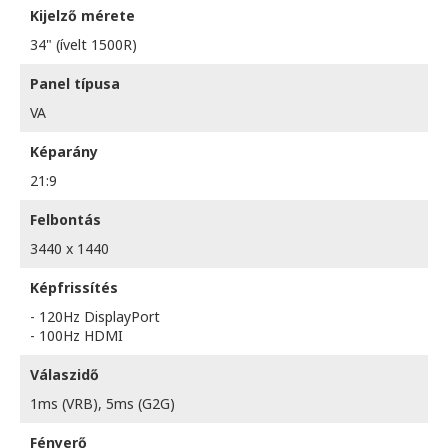
Kijelző mérete
34" (ívelt 1500R)
Panel típusa
VA
Képarány
21:9
Felbontás
3440 x 1440
Képfrissítés
- 120Hz DisplayPort
- 100Hz HDMI
Válaszidő
1ms (VRB), 5ms (G2G)
Fényerő