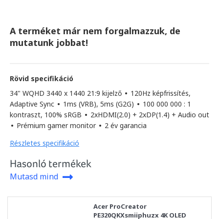
A terméket már nem forgalmazzuk, de
mutatunk jobbat!
Rövid specifikáció
34" WQHD 3440 x 1440 21:9 kijelző
•
120Hz képfrissítés,
Adaptive Sync
•
1ms (VRB), 5ms (G2G)
•
100 000 000 : 1
kontraszt, 100% sRGB
•
2xHDMI(2.0) + 2xDP(1.4) + Audio out
•
Prémium gamer monitor
•
2 év garancia
Részletes specifikáció
Hasonló termékek
Mutasd mind
Acer ProCreator
PE320QKXsmiiphuzx 4K OLED