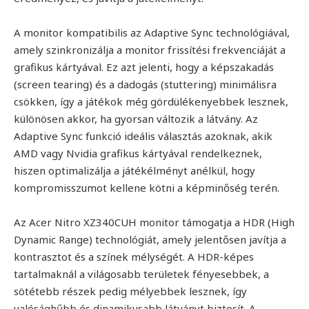
A monitor kompatibilis az Adaptive Sync technológiával,
amely szinkronizálja a monitor frissítési frekvenciáját a
grafikus kártyával. Ez azt jelenti, hogy a képszakadás
(screen tearing) és a dadogás (stuttering) minimálisra
csökken, így a játékok még gördülékenyebbek lesznek,
különösen akkor, ha gyorsan változik a látvány. Az
Adaptive Sync funkció ideális választás azoknak, akik
AMD vagy Nvidia grafikus kártyával rendelkeznek,
hiszen optimalizálja a játékélményt anélkül, hogy
kompromisszumot kellene kötni a képminőség terén.
Az Acer Nitro XZ340CUH monitor támogatja a HDR (High
Dynamic Range) technológiát, amely jelentősen javítja a
kontrasztot és a színek mélységét. A HDR-képes
tartalmaknál a világosabb területek fényesebbek, a
sötétebb részek pedig mélyebbek lesznek, így
valósághűbb és dinamikusabb látványt biztosít. A