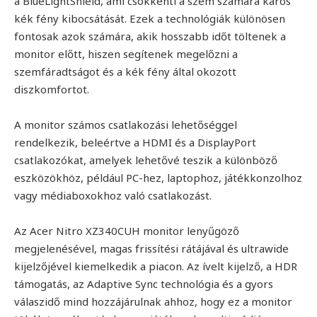
a BlueLightShield, ami csökkenti a szem számára káros
kék fény kibocsátását. Ezek a technológiák különösen
fontosak azok számára, akik hosszabb időt töltenek a
monitor előtt, hiszen segítenek megelőzni a
szemfáradtságot és a kék fény által okozott
diszkomfortot.
A monitor számos csatlakozási lehetőséggel
rendelkezik, beleértve a HDMI és a DisplayPort
csatlakozókat, amelyek lehetővé teszik a különböző
eszközökhöz, például PC-hez, laptophoz, játékkonzolhoz
vagy médiaboxokhoz való csatlakozást.
Az Acer Nitro XZ340CUH monitor lenyűgöző
megjelenésével, magas frissítési rátájával és ultrawide
kijelzőjével kiemelkedik a piacon. Az ívelt kijelző, a HDR
támogatás, az Adaptive Sync technológia és a gyors
válaszidő mind hozzájárulnak ahhoz, hogy ez a monitor