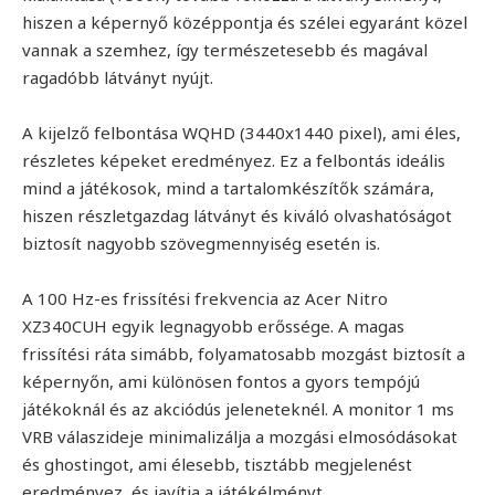
hiszen a képernyő középpontja és szélei egyaránt közel
vannak a szemhez, így természetesebb és magával
ragadóbb látványt nyújt.
A kijelző felbontása WQHD (3440x1440 pixel), ami éles,
részletes képeket eredményez. Ez a felbontás ideális
mind a játékosok, mind a tartalomkészítők számára,
hiszen részletgazdag látványt és kiváló olvashatóságot
biztosít nagyobb szövegmennyiség esetén is.
A 100 Hz-es frissítési frekvencia az Acer Nitro
XZ340CUH egyik legnagyobb erőssége. A magas
frissítési ráta simább, folyamatosabb mozgást biztosít a
képernyőn, ami különösen fontos a gyors tempójú
játékoknál és az akciódús jeleneteknél. A monitor 1 ms
VRB válaszideje minimalizálja a mozgási elmosódásokat
és ghostingot, ami élesebb, tisztább megjelenést
eredményez, és javítja a játékélményt.