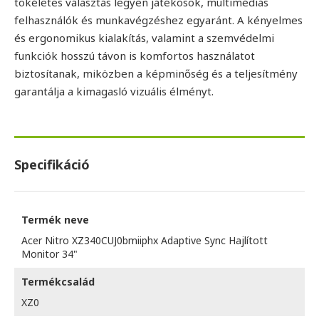
tökéletes választás legyen játékosok, multimédiás
felhasználók és munkavégzéshez egyaránt. A kényelmes
és ergonomikus kialakítás, valamint a szemvédelmi
funkciók hosszú távon is komfortos használatot
biztosítanak, miközben a képminőség és a teljesítmény
garantálja a kimagasló vizuális élményt.
Specifikáció
Termék neve
Acer Nitro XZ340CUJ0bmiiphx Adaptive Sync Hajlított
Monitor 34"
Termékcsalád
XZ0