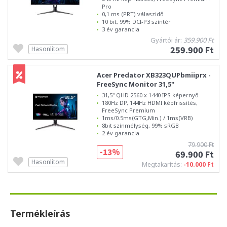
Pro
0,1 ms (PRT) válaszidő
10 bit, 99% DCI-P3 színtér
3 év garancia
Gyártói ár:
359.900 Ft
259.900 Ft
Hasonlítom
Acer Predator XB323QUPbmiiprx -
FreeSync Monitor 31,5"
31,5" QHD 2560 x 1440 IPS képernyő
180Hz DP, 144Hz HDMI képfrissítés,
FreeSync Premium
1ms/0.5ms(GTG,Min.) / 1ms(VRB)
8bit színmélység, 99% sRGB
2 év garancia
79.900 Ft
-13%
69.900 Ft
Hasonlítom
Megtakarítás:
-10.000 Ft
Termékleírás