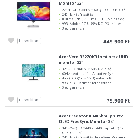
Monitor 32"
27" 4K UHD 3840x2160 QD-OLED kijelző
240 Hz képfrissítés
0.01ms (PRT) / 0.3ms (GTG) válaszidő
99% Adobe RGB, 99% DCI-P3 színtér
3 év garancia
449.900 Ft
Hasonlítom
Acer Vero B327QKB1bmiiprzx UHD
monitor 32"
32" UHD 3840 x 2160 VA kijelző
60Hz képfrissítés, AdaptiveSync
4ms(GTG)1ms(VRB) válaszidő
99% sRGB színtér lefedettség
3 év garancia
79.900 Ft
Hasonlítom
Acer Predator X34X5bmiiphuzx
OLED FreeSync Monitor 34"
34" UW-QHD 3440 x 1440 hajlított QD-
OLED kijelző
240 Hz képfrissítés, FreeSync Premium