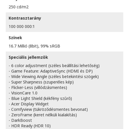
250 cd/m2
Kontrasztarány
100 000 000:1
Színek
16.7 Millió (8bit), 99% sRGB
Speciális jellemzők
- 6 color adjustment (széles beállítási lehetőség)
- Game Feature: AdaptiveSync (HDMI és DP)
- Wide Viewing Angle (széles betekintési szögek)
- Super Sharpness (szuperéles kép)
- Flicker-Less (villódzásmentes)
- VisionCare 1.0
- Blue Light Shield (kékfény szűrő)
- Acer Display Widget
- Comfyview (tükröződésmentes bevonat)
- ZeroFrame (keret nélküli kialakítás)
- DarkBoost
- HDR Ready (HDR 10)