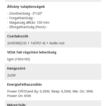
Állvány tulajdonságok
- Dönthetőség: -5°/20°
- Forgathatóság: -
- Magasság állítás: 100 mm
- Elforgathatóság (Pivot): -
Csatlakozók
2xHDMI(2.0) + 1xDP(1.4) + Audio out
VESA fali rögzítési lehetőség
Igen (100x100)
Hangszóró
2x2W
Energiafelhasználás
Power Off/Stand By: 0,30W, Sleep: 0,50W, Min. On: 39W,
Power On: 65W
Méret/Súly