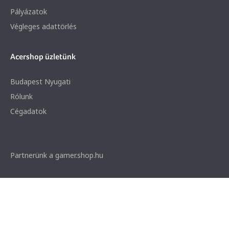
Pályázatok
Végleges adattörlés
Acershop üzletünk
Budapest Nyugati
Rólunk
Cégadatok
Partnerünk a gamer.shop.hu
© 2026 Minden jog fenntartva. Notebook Bp. Kft.