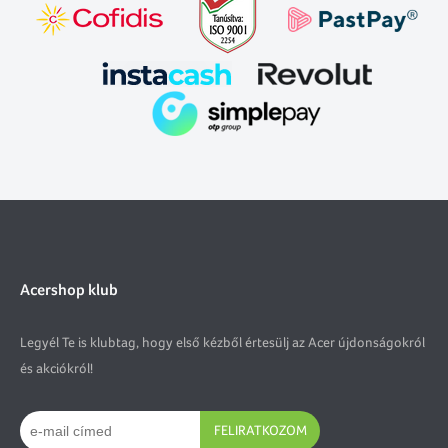
Acershop klub
Legyél Te is klubtag, hogy első kézből értesülj az Acer újdonságokról
és akciókról!
FELIRATKOZOM