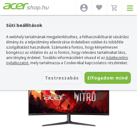
Süti beállítások
A webhely tartalmának megjelenítéséhez, a felhasználóbarát vásárlási
Acer webshop
>
Acer monitor
>
Acer Nitro sorozat
>
Acer Nitro
XZ340CUJ0bmiiphx Monitor 34"
élmény és a teljesítmény ellenőrzése érdekében sütiket és többféle
szolgáltatást használunk. Számunkra fontos, hogy kényelmesen
Acer Nitro XZ340CUJ0bmiiphx Monitor
böngéssz az oldalon és az is fontos, hogy releváns tartalmakat láss,
34"
ami tényleg érdekel. További információkért olvasd el az
Adatkezelési
nyilatkozatot
, mely tartalmazza a Cookie-kkal kapcsolatos részleteket.
Azonosító:
UM.CX0EE.009
Testreszabás
Elfogadom mind