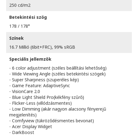
250 cd/m2
Betekintési szög
178 / 178°
Színek
16.7 Millió (6bit+FRC), 99% sRGB
Speciális jellemzők
- 6 color adjustment (széles beállítási lehetőség)
- Wide Viewing Angle (széles betekintési szögek)
- Super Sharpness (szuperéles kép)
- Game Feature: AdaptiveSync
- VisionCare 2.0
- Blue Light Shield Pro(kékfény szűrő)
- Flicker-Less (villódzásmentes)
- Low Dimming (akár nagyon alacsony fényerejű
megjelenítés)
- Comfyview (tükröződésmentes bevonat)
- Acer Display Widget
- DarkBoost