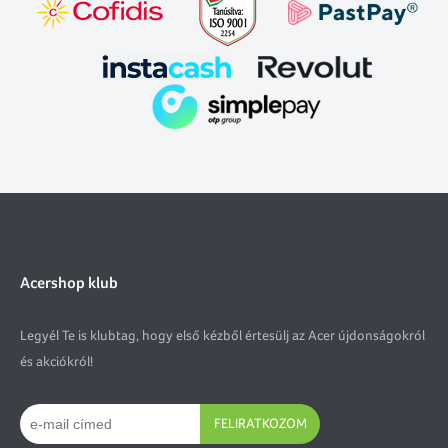
Acershop klub
Legyél Te is klubtag, hogy első kézből értesülj az Acer újdonságokról
és akciókról!
FELIRATKOZOM