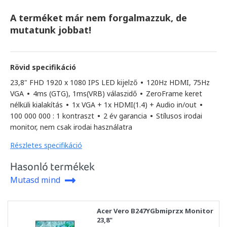
A terméket már nem forgalmazzuk, de
mutatunk jobbat!
Rövid specifikáció
23,8" FHD 1920 x 1080 IPS LED kijelző
•
120Hz HDMI, 75Hz
VGA
•
4ms (GTG), 1ms(VRB) válaszidő
•
ZeroFrame keret
nélküli kialakítás
•
1x VGA + 1x HDMI(1.4) + Audio in/out
•
100 000 000 : 1 kontraszt
•
2 év garancia
•
Stílusos irodai
monitor, nem csak irodai használatra
Részletes specifikáció
Hasonló termékek
Mutasd mind
Acer Vero B247YGbmiprzx Monitor
23,8"