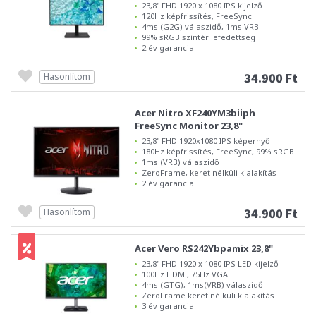
23,8" FHD 1920 x 1080 IPS kijelző
120Hz képfrissítés, FreeSync
4ms (G2G) válaszidő, 1ms VRB
99% sRGB színtér lefedettség
2 év garancia
34.900 Ft
Hasonlítom
Acer Nitro XF240YM3biiph
FreeSync Monitor 23,8"
23,8" FHD 1920x1080 IPS képernyő
180Hz képfrissítés, FreeSync, 99% sRGB
1ms (VRB) válaszidő
ZeroFrame, keret nélküli kialakítás
2 év garancia
34.900 Ft
Hasonlítom
Acer Vero RS242Ybpamix 23,8"
23,8" FHD 1920 x 1080 IPS LED kijelző
100Hz HDMI, 75Hz VGA
4ms (GTG), 1ms(VRB) válaszidő
ZeroFrame keret nélküli kialakítás
3 év garancia