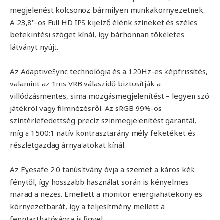
megjelenést kölcsönöz bármilyen munkakörnyezetnek.
A 23,8"-os Full HD IPS kijelző élénk színeket és széles
betekintési szöget kínál, így bárhonnan tökéletes
látványt nyújt.
Az AdaptiveSync technológia és a 120Hz-es képfrissítés,
valamint az 1ms VRB válaszidő biztosítják a
villódzásmentes, sima mozgásmegjelenítést – legyen szó
játékról vagy filmnézésről. Az sRGB 99%-os
színtérlefedettség precíz színmegjelenítést garantál,
míg a 1500:1 natív kontrasztarány mély feketéket és
részletgazdag árnyalatokat kínál.
Az Eyesafe 2.0 tanúsítvány óvja a szemet a káros kék
fénytől, így hosszabb használat során is kényelmes
marad a nézés. Emellett a monitor energiahatékony és
környezetbarát, így a teljesítmény mellett a
fenntarthatóságra is figyel.