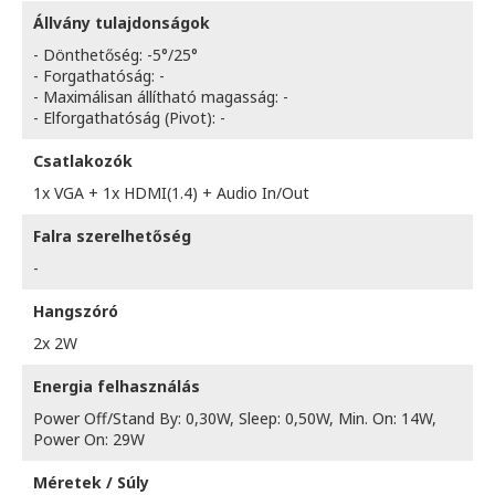
Állvány tulajdonságok
- Dönthetőség: -5°/25°
- Forgathatóság: -
- Maximálisan állítható magasság: -
- Elforgathatóság (Pivot): -
Csatlakozók
1x VGA + 1x HDMI(1.4) + Audio In/Out
Falra szerelhetőség
-
Hangszóró
2x 2W
Energia felhasználás
Power Off/Stand By: 0,30W, Sleep: 0,50W, Min. On: 14W,
Power On: 29W
Méretek / Súly