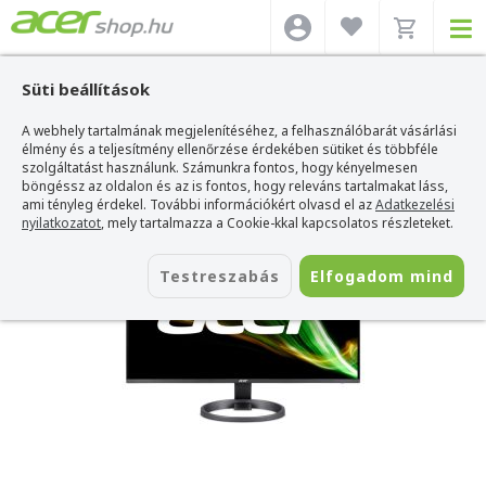
Süti beállítások
A webhely tartalmának megjelenítéséhez, a felhasználóbarát vásárlási
Acer webshop
>
Acer monitor
>
Acer R1 sorozat
>
Acer R242YGymix 23,8"
Monitor
élmény és a teljesítmény ellenőrzése érdekében sütiket és többféle
szolgáltatást használunk. Számunkra fontos, hogy kényelmesen
Acer R242YGymix 23,8" Monitor
böngéssz az oldalon és az is fontos, hogy releváns tartalmakat láss,
ami tényleg érdekel. További információkért olvasd el az
Adatkezelési
Azonosító:
UM.QR2EE.G01
nyilatkozatot
, mely tartalmazza a Cookie-kkal kapcsolatos részleteket.
Testreszabás
Elfogadom mind