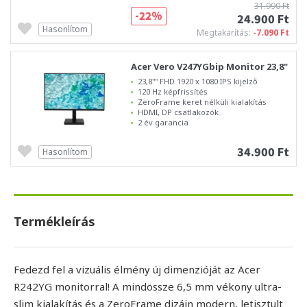
31.990 Ft
-22%
24.900 Ft
Hasonlítom
Megtakarítás:
-7.090 Ft
Acer Vero V247YGbip Monitor 23,8"
23,8"" FHD 1920 x 1080 IPS kijelző
120 Hz képfrissítés
ZeroFrame keret nélküli kialakítás
HDMI, DP csatlakozók
2 év garancia
34.900 Ft
Hasonlítom
Termékleírás
Fedezd fel a vizuális élmény új dimenzióját az Acer
R242YG monitorral! A mindössze 6,5 mm vékony ultra-
slim kialakítás és a ZeroFrame dizájn modern, letisztult