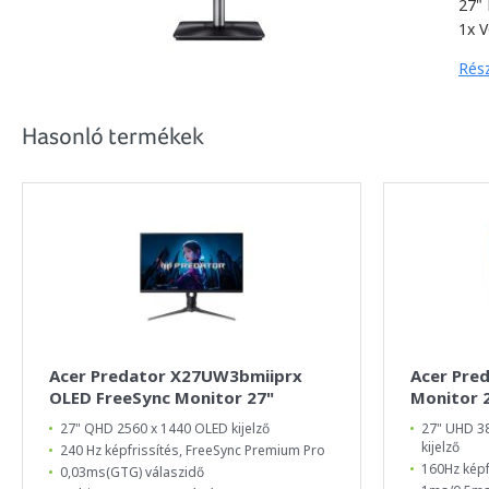
27" 
1x V
Rész
Hasonló termékek
Acer Predator X27UW3bmiiprx
Acer Pre
OLED FreeSync Monitor 27"
Monitor 
27" QHD 2560 x 1440 OLED kijelző
27" UHD 38
kijelző
240 Hz képfrissítés, FreeSync Premium Pro
160Hz képf
0,03ms(GTG) válaszidő