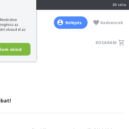
237
3D séta
ellenőrzése
Belépés
Kedvencek
böngéssz az
ért olvasd el az
KOSARAM
dom mind
bat!