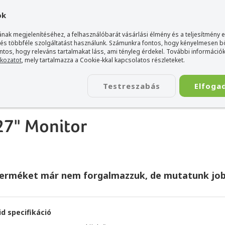
gyarország Acer márkaboltja
+36 20 / 800 2237
+36 20 / 372 2
ok
nak megjelenítéséhez, a felhasználóbarát vásárlási élmény és a teljesítmény 
 és többféle szolgáltatást használunk. Számunkra fontos, hogy kényelmesen 
ontos, hogy releváns tartalmakat láss, ami tényleg érdekel. További információk
tkozatot
, mely tartalmazza a Cookie-kkal kapcsolatos részleteket.
TÁSKA
ÉLETSTÍLUS
KIEGÉSZÍTŐ
KAPCSOLAT
Testreszabás
Elfoga
bpamix 27" Monitor
27" Monitor
terméket már nem forgalmazzuk, de mutatunk job
id specifikáció