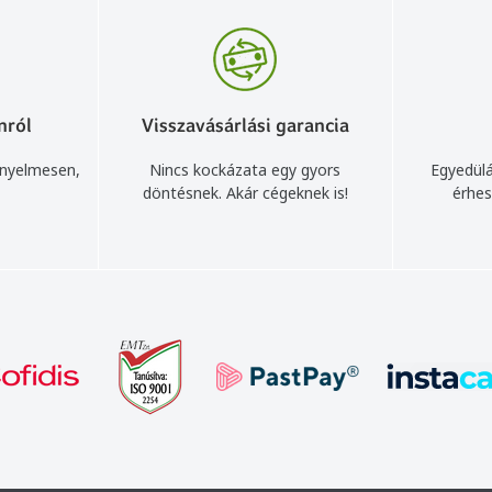
nról
Visszavásárlási garancia
ényelmesen,
Nincs kockázata egy gyors
Egyedülá
döntésnek. Akár cégeknek is!
érhes