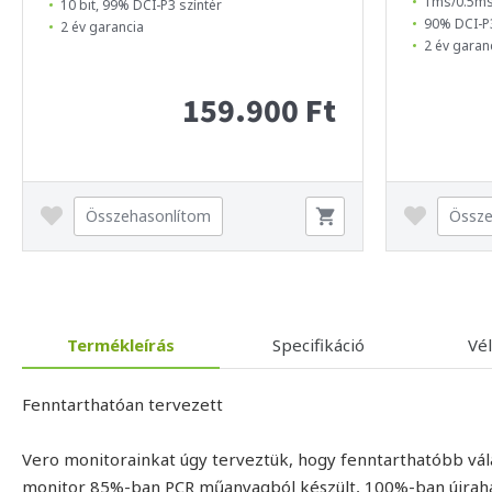
1ms/0.5ms(
10 bit, 99% DCI-P3 színtér
90% DCI-P
2 év garancia
2 év garan
159.900 Ft
Összehasonlítom
Össze
Termékleírás
Specifikáció
Vé
Fenntarthatóan tervezett
Vero monitorainkat úgy terveztük, hogy fenntarthatóbb válas
monitor 85%-ban PCR műanyagból készült, 100%-ban újraha