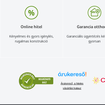
Online hitel
Garancia ottho
Kényelmes és gyors igénylés,
Garanciális ügyintézés k
rugalmas konstrukció
gyorsan
Árukereső, a hiteles
vásárlási kalauz