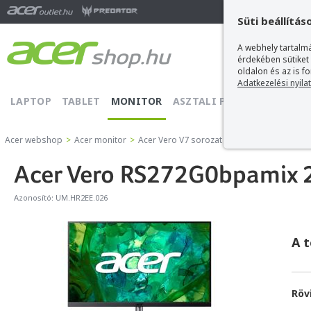
Ma
Süti beállítás
A webhely tartalmá
érdekében sütiket
oldalon és az is f
Adatkezelési nyila
LAPTOP
TABLET
MONITOR
ASZTALI PC
PROJEKTOR
Acer webshop
>
Acer monitor
>
Acer Vero V7 sorozat
>
Acer Vero RS272G0
Acer Vero RS272G0bpamix 
Azonosító:
UM.HR2EE.026
A 
Röv