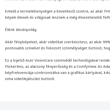
Emeld a termelékenységet a következő szintre, az akár FHD
képek élesek és világosak lesznek a még élvezetesebb fel
Élénk látványvilág
Akár fényképeket, akár videókat szerkesztesz, az akár 99%-
pontosabb színeket és fokozott színmélységet biztosít, ho
Ez a kijelző Acer VisionCare szemvédő technológiával rendel
Flickerless, az alacsony fényerősség és a ComfyView. Az Ad
képfrekvenciája szinkronizálva van a grafikus kártyával, ki
sima videólejátszást biztosít.