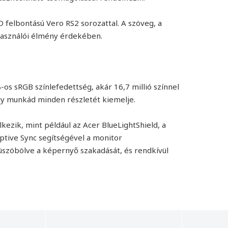
 felbontású Vero RS2 sorozattal. A szöveg, a
használói élmény érdekében.
os sRGB színlefedettség, akár 16,7 millió színnel
gy munkád minden részletét kiemelje.
kezik, mint például az Acer BlueLightShield, a
aptive Sync segítségével a monitor
küszöbölve a képernyő szakadását, és rendkívül