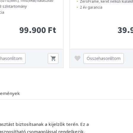
GTG,Min.), 1ms(VRB) válaszidő
ZeroFrame, keret nélküli kialakí
3 színtartomány
2 év garancia
cia
99.900 Ft
39.
hasonlítom
Összehasonlítom
lemények
ztást biztosítsanak a kijelzők terén. Ez a
sznosítható csomagolással rendelkezik.