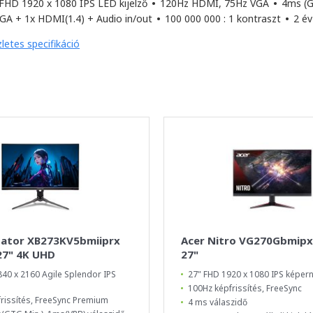
FHD 1920 x 1080 IPS LED kijelző
•
120Hz HDMI, 75Hz VGA
•
4ms (G
GA + 1x HDMI(1.4) + Audio in/out
•
100 000 000 : 1 kontraszt
•
2 év
letes specifikáció
dator XB273KV5bmiiprx
Acer Nitro VG270Gbmipx
27" 4K UHD
27"
40 x 2160 Agile Splendor IPS
27" FHD 1920 x 1080 IPS képer
100Hz képfrissítés, FreeSync
rissítés, FreeSync Premium
4 ms válaszidő