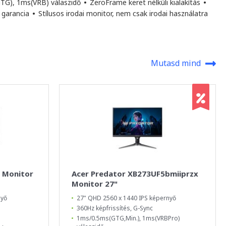
TG), 1ms(VRB) válaszidő
•
ZeroFrame keret nélküli kialakítás
•
 garancia
•
Stílusos irodai monitor, nem csak irodai használatra
Mutasd mind
 Monitor
Acer Predator XB273UF5bmiiprzx
Monitor 27"
nyő
27" QHD 2560 x 1440 IPS képernyő
360Hz képfrissítés, G-Sync
1ms/0.5ms(GTG,Min.), 1ms(VRBPro)