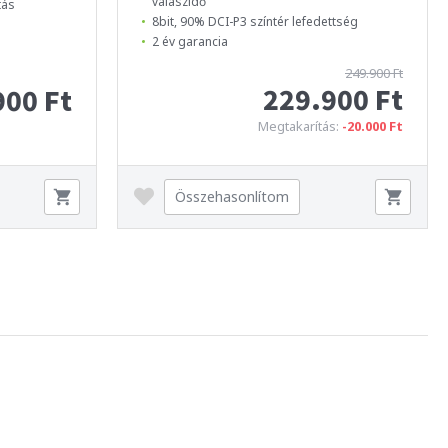
válaszidő
tás
8bit, 90% DCI-P3 színtér lefedettség
2 év garancia
249.900 Ft
229.900 Ft
900 Ft
Megtakarítás:
-20.000 Ft
Összehasonlítom