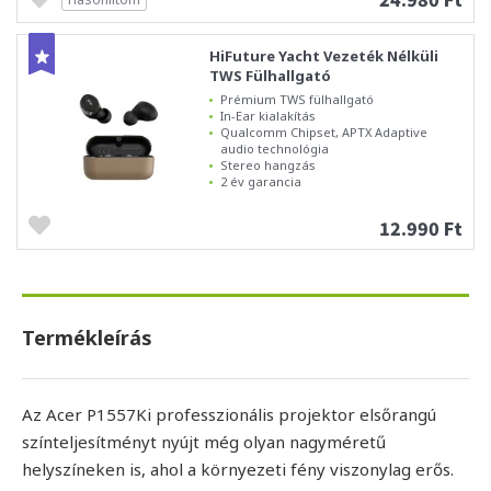
HiFuture Yacht Vezeték Nélküli
TWS Fülhallgató
Prémium TWS fülhallgató
In-Ear kialakítás
Qualcomm Chipset, APTX Adaptive
audio technológia
Stereo hangzás
2 év garancia
12.990 Ft
Termékleírás
Az Acer P1557Ki professzionális projektor elsőrangú
színteljesítményt nyújt még olyan nagyméretű
helyszíneken is, ahol a környezeti fény viszonylag erős.