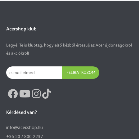
Acershop klub
Legyél Te is klubtag, hogy első kézből értesülj az Acer újdonságokról
és akciókról!
FELIRATKOZOM
Kérdésed van?
info@acer.shop.hu
+36 20 / 800 2237