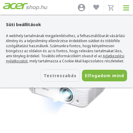
Süti beállítások
A webhely tartalmának megjelenítéséhez, a felhasználóbarát vásárlási
Acer webshop
>
Acer projektor
>
Acer P1557Ki DLP 3D Projektor
élmény és a teljesítmény ellenőrzése érdekében sütiket és többféle
Acer P1557Ki DLP 3D Projektor
szolgáltatást használunk. Számunkra fontos, hogy kényelmesen
böngéssz az oldalon és az is fontos, hogy releváns tartalmakat láss,
Azonosító:
MR.JV511.001
ami tényleg érdekel. További információkért olvasd el az
Adatkezelési
nyilatkozatot
, mely tartalmazza a Cookie-kkal kapcsolatos részleteket.
Testreszabás
Elfogadom mind