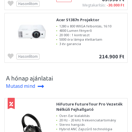
Hasonlítom
Megtakarítás:
-30.000 Ft
Acer S1387n Projektor
1280 x 800 WXGA felbontás, 16:10
4000 Lumen fényerő
20 000 : 1 kontraszt
5000 óra lámpa élettartam
3 év garancia
214.900 Ft
Hasonlítom
A hónap ajánlatai
Mutasd mind
HiFuture FutureTour Pro Vezeték
Nélküli Fejhallgató
Over-Ear kialakítás
20 Hz - 20 kHz frekvenciatartomány
Stereo hangzás
Hybrid ANC Zajszűrő technológia