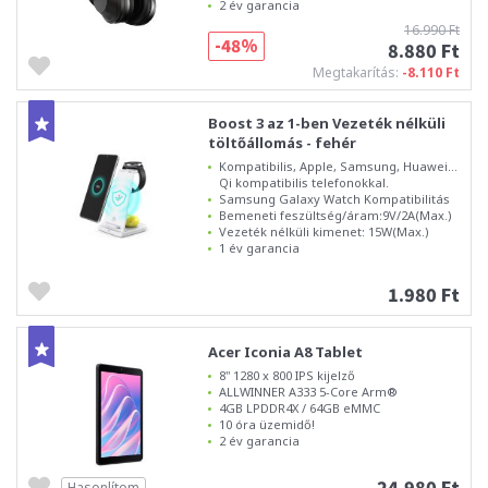
2 év garancia
16.990 Ft
-48%
8.880 Ft
Megtakarítás:
-8.110 Ft
Boost 3 az 1-ben Vezeték nélküli
töltőállomás - fehér
Kompatibilis, Apple, Samsung, Huawei...
Qi kompatibilis telefonokkal.
Samsung Galaxy Watch Kompatibilitás
Bemeneti feszültség/áram:9V/2A(Max.)
Vezeték nélküli kimenet: 15W(Max.)
1 év garancia
1.980 Ft
Acer Iconia A8 Tablet
8" 1280 x 800 IPS kijelző
ALLWINNER A333 5-Core Arm®
4GB LPDDR4X / 64GB eMMC
10 óra üzemidő!
2 év garancia
24.980 Ft
Hasonlítom