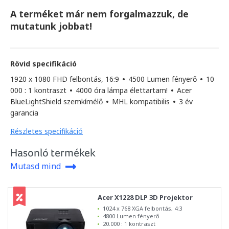
A terméket már nem forgalmazzuk, de
mutatunk jobbat!
Rövid specifikáció
1920 x 1080 FHD felbontás, 16:9
•
4500 Lumen fényerő
•
10
000 : 1 kontraszt
•
4000 óra lámpa élettartam!
•
Acer
BlueLightShield szemkímélő
•
MHL kompatibilis
•
3 év
garancia
Részletes specifikáció
Hasonló termékek
Mutasd mind
Acer X1228 DLP 3D Projektor
1024 x 768 XGA felbontás, 4:3
4800 Lumen fényerő
20.000 : 1 kontraszt