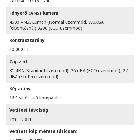
WUXGA 1920 x 1200
Fényerő (ANSI lumen)
4500 ANSI Lumen (Normál üzemmód, WUXGA
felbontásnál) 3200 (ECO üzemmód)
Kontrasztarány
10 000 : 1
Zajszint
31 dBA (Standard üzemmód), 26 dBA (ECO üzemmód), 27
dBA (EcoPro üzemmód)
Képarány
16:9 valós, 4:3 kompatibilis
Vetítési távolság
1m ~ 9.8 m
Vetített kép mérete (átlósan)