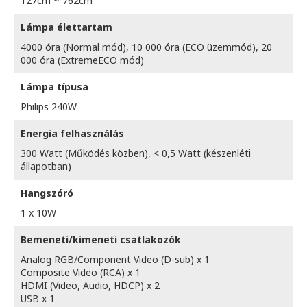
127cm ~ 762cm
Lámpa élettartam
4000 óra (Normal mód), 10 000 óra (ECO üzemmód), 20
000 óra (ExtremeECO mód)
Lámpa típusa
Philips 240W
Energia felhasználás
300 Watt (Működés közben), < 0,5 Watt (készenléti
állapotban)
Hangszóró
1 x 10W
Bemeneti/kimeneti csatlakozók
Analog RGB/Component Video (D-sub) x 1
Composite Video (RCA) x 1
HDMI (Video, Audio, HDCP) x 2
USB x 1