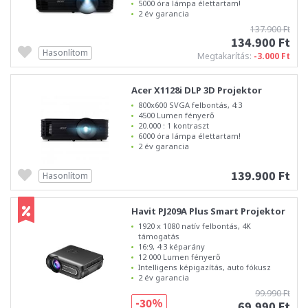
5000 óra lámpa élettartam!
2 év garancia
137.900 Ft
134.900 Ft
Hasonlítom
Megtakarítás:
-3.000 Ft
Acer X1128i DLP 3D Projektor
800x600 SVGA felbontás, 4:3
4500 Lumen fényerő
20.000 : 1 kontraszt
6000 óra lámpa élettartam!
2 év garancia
139.900 Ft
Hasonlítom
Havit PJ209A Plus Smart Projektor
1920 x 1080 natív felbontás, 4K
támogatás
16:9, 4:3 képarány
12 000 Lumen fényerő
Intelligens képigazítás, auto fókusz
2 év garancia
99.990 Ft
-30%
69.990 Ft