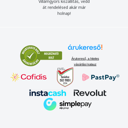
Villámgyors kiszállítás, vedd
át rendelésed akár már
holnap!
Árukereső, a hiteles
vásárlási kalauz