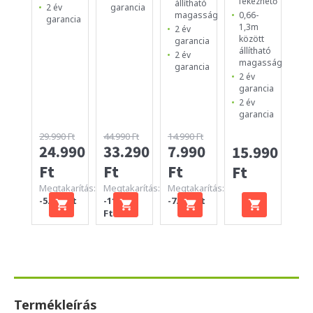
fékezhető
állítható
Ge
2 év
garancia
0,66-
magasság
ve
garancia
1,3m
2 év
2 
között
garancia
ga
állítható
2 év
magasság
garancia
2 év
garancia
2 év
garancia
29.990 Ft
44.990 Ft
14.990 Ft
24.990
33.290
7.990
15.990
12
Ft
Ft
Ft
Ft
Ft
Megtakarítás:
Megtakarítás:
Megtakarítás:
-5.000 Ft
-11.700
-7.000 Ft
Ft
Termékleírás