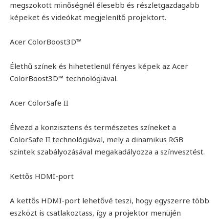
megszokott minőségnél élesebb és részletgazdagabb
képeket és videókat megjelenítő projektort.
Acer ColorBoost3D™
Élethű színek és hihetetlenül fényes képek az Acer
ColorBoost3D™ technológiával.
Acer ColorSafe II
Élvezd a konzisztens és természetes színeket a
ColorSafe II technológiával, mely a dinamikus RGB
szintek szabályozásával megakadályozza a színvesztést.
Kettős HDMI-port
A kettős HDMI-port lehetővé teszi, hogy egyszerre több
eszközt is csatlakoztass, így a projektor menüjén