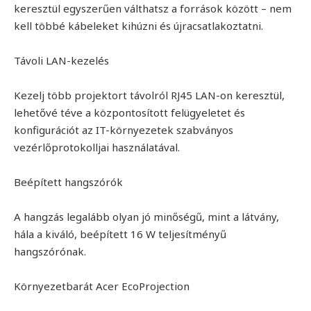
keresztül egyszerűen válthatsz a források között – nem
kell többé kábeleket kihúzni és újracsatlakoztatni.
Távoli LAN-kezelés
Kezelj több projektort távolról RJ45 LAN-on keresztül,
lehetővé téve a központosított felügyeletet és
konfigurációt az IT-környezetek szabványos
vezérlőprotokolljai használatával.
Beépített hangszórók
A hangzás legalább olyan jó minőségű, mint a látvány,
hála a kiváló, beépített 16 W teljesítményű
hangszórónak.
Környezetbarát Acer EcoProjection