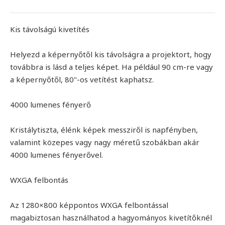
Kis távolságú kivetítés
Helyezd a képernyőtől kis távolságra a projektort, hogy
továbbra is lásd a teljes képet. Ha például 90 cm-re vagy
a képernyőtől, 80"-os vetítést kaphatsz.
4000 lumenes fényerő
Kristálytiszta, élénk képek messziről is napfényben,
valamint közepes vagy nagy méretű szobákban akár
4000 lumenes fényerővel.
WXGA felbontás
Az 1280×800 képpontos WXGA felbontással
magabiztosan használhatod a hagyományos kivetítőknél