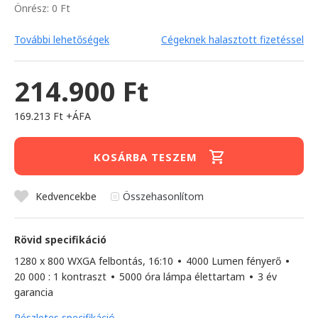
Önrész: 0 Ft
További lehetőségek
Cégeknek halasztott fizetéssel
214.900 Ft
169.213 Ft +ÁFA
KOSÁRBA TESZEM
Kedvencekbe
Összehasonlítom
Rövid specifikáció
1280 x 800 WXGA felbontás, 16:10
•
4000 Lumen fényerő
•
20 000 : 1 kontraszt
•
5000 óra lámpa élettartam
•
3 év
garancia
Részletes specifikáció