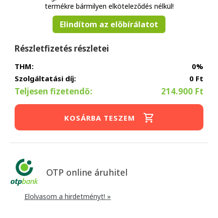
termékre bármilyen elköteleződés nélkül!
Elindítom az előbírálatot
Részletfizetés részletei
THM:
0%
Szolgáltatási díj:
0 Ft
Teljesen fizetendő:
214.900 Ft
KOSÁRBA TESZEM
OTP online áruhitel
Elolvasom a hirdetményt! »