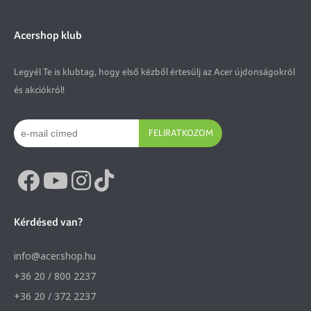
Acershop klub
Legyél Te is klubtag, hogy első kézből értesülj az Acer újdonságokról
és akciókról!
FELIRATKOZOM
Kérdésed van?
info@acer.shop.hu
+36 20 / 800 2237
+36 20 / 372 2237