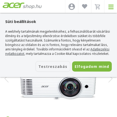
Süti beállítások
A webhely tartalmának megjelenítéséhez, a felhasználóbarát vásárlási
Acer webshop
>
Acer projektor
>
Acer S1387n Projektor
élmény és a teljesítmény ellenőrzése érdekében sütiket és többféle
Acer S1387n Projektor
szolgáltatást használunk. Számunkra fontos, hogy kényelmesen
böngéssz az oldalon és az is fontos, hogy releváns tartalmakat láss,
Azonosító:
MR.JYX11.001
ami tényleg érdekel. További információkért olvasd el az
Adatkezelési
nyilatkozatot
, mely tartalmazza a Cookie-kkal kapcsolatos részleteket.
Testreszabás
Elfogadom mind