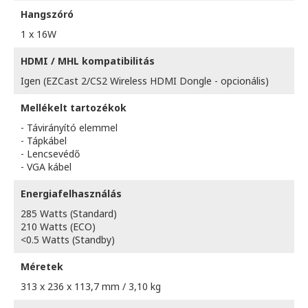
Hangszóró
1 x 16W
HDMI / MHL kompatibilitás
Igen (EZCast 2/CS2 Wireless HDMI Dongle - opcionális)
Mellékelt tartozékok
- Távirányító elemmel
- Tápkábel
- Lencsevédő
- VGA kábel
Energiafelhasználás
285 Watts (Standard)
210 Watts (ECO)
<0.5 Watts (Standby)
Méretek
313 x 236 x 113,7 mm / 3,10 kg