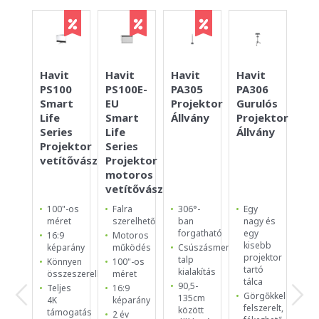
Havit
Havit
Havit
Havit
Ac
PA306
PS100
PS100E-
PA305
Ca
Gurulós
Smart
EU
Projektor
To
Projektor
Life
Smart
Állvány
HD
Állvány
Series
Life
tr
Projektor
Series
WP
vetítővászon
Projektor
MC
motoros
vetítővászon
Egy
100"-os
Falra
306°-
Ca
nagy és
méret
szerelhető
ban
To
egy
forgatható
H
16:9
Motoros
kisebb
Tr
képarány
működés
Csúszásmentes
projektor
talp
Ve
Könnyen
100"-os
tartó
kialakítás
né
összeszerelhető
méret
tálca
ké
90,5-
Teljes
16:9
Görgőkkel
135cm
Ér
4K
képarány
felszerelt,
között
ve
támogatás
2 év