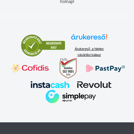
holnap!
Árukereső, a hiteles
vásárlási kalauz