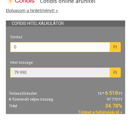
Cofidis online áruhitel
Elolvasom a hirdetményt! »