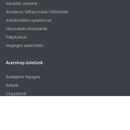
Vásárlás menete
Általános felhasználási feltételek
Adatkezelési nyilatkozat
Használati útmutatók
Pályázatok
Végleges adattörlés
Acershop üzletünk
Budapest Nyugati
Rólunk
Cégadatok
Partnerünk a gamer.shop.hu