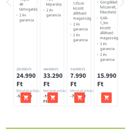
Görgőkkel
135cm
Ér
4K
képarány
felszerelt,
között
ve
támogatás
2 év
fékezhető
állítható
Ge
2 év
garancia
0,66-
magasság
ve
garancia
1,3m
2 év
2 
között
garancia
ga
állítható
2 év
magasság
garancia
2 év
garancia
2 év
garancia
29.990 Ft
44.990 Ft
14.990 Ft
24.990
33.290
7.990
15.990
12
Ft
Ft
Ft
Ft
Ft
Megtakarítás:
Megtakarítás:
Megtakarítás:
-5.000 Ft
-11.700
-7.000 Ft
Ft