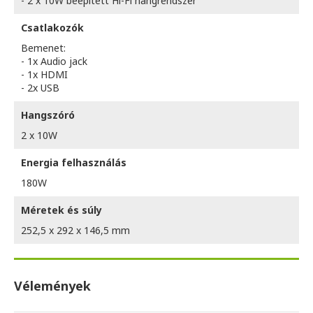
- 2 x 10W beépített Hi-Fi hangrendszer
Csatlakozók
Bemenet:
- 1x Audio jack
- 1x HDMI
- 2x USB
Hangszóró
2 x 10W
Energia felhasználás
180W
Méretek és súly
252,5 x 292 x 146,5 mm
Vélemények