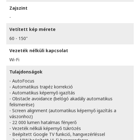
Zajszint
-
Vetített kép mérete
60 - 150"
Vezeték nélküli kapcsolat
Wi-Fi
Tulajdonságok
- AutoFocus
- Automatikus trapéz korrekció
- Automatikus képernyő igazítás
- Obstacle avoidance (belógó akadály automatikus
felismerése)
- Screen alignment (automatikus képernyő igazítás a
vászonhoz)
- 22 000 lumen hatalmas fényerő
- Vezeték nélküli képernyő tükrözés
- Beépített Google TV funkció, hangvezérléssel