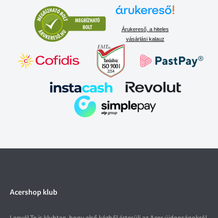
Árukereső, a hiteles
vásárlási kalauz
Acershop klub
Legyél Te is klubtag, hogy első kézből értesülj az Acer újdonságokról