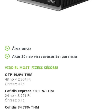
Árgarancia
Akár 30 nap visszavásárlási garancia
VIDD EL MOST, FIZESS KÉSŐBB!
OTP 19,9% THM
48 hó × 2.364 Ft
Önrész: 0 Ft
Cofidis express 18.90% THM
24 hó × 3.971 Ft
Önrész: 0 Ft
Cofidis 34,78% THM