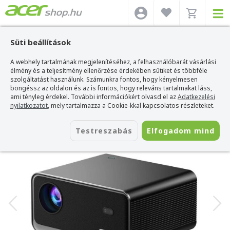
Süti beállítások
A webhely tartalmának megjelenítéséhez, a felhasználóbarát vásárlási
Acer webshop
>
Acer projektor
>
Havit PJ223 Plus Smart Projektor
élmény és a teljesítmény ellenőrzése érdekében sütiket és többféle
Havit PJ223 Plus Smart Projektor
szolgáltatást használunk. Számunkra fontos, hogy kényelmesen
böngéssz az oldalon és az is fontos, hogy releváns tartalmakat láss,
Azonosító:
PJ223 Plus-EU
ami tényleg érdekel. További információkért olvasd el az
Adatkezelési
nyilatkozatot
, mely tartalmazza a Cookie-kkal kapcsolatos részleteket.
Testreszabás
Elfogadom mind