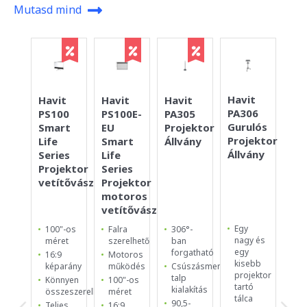
Mutasd mind
Havit
Havit
Havit
Havit
Ac
PA306
PS100
PS100E-
PA305
Ca
Gurulós
Smart
EU
Projektor
To
Projektor
Life
Smart
Állvány
HD
Állvány
Series
Life
tr
Projektor
Series
WP
vetítővászon
Projektor
MC
motoros
vetítővászon
Egy
100"-os
Falra
306°-
Ca
nagy és
méret
szerelhető
ban
To
egy
forgatható
H
16:9
Motoros
kisebb
Tr
képarány
működés
Csúszásmentes
projektor
talp
Ve
Könnyen
100"-os
tartó
kialakítás
né
összeszerelhető
méret
tálca
ké
90,5-
Teljes
16:9