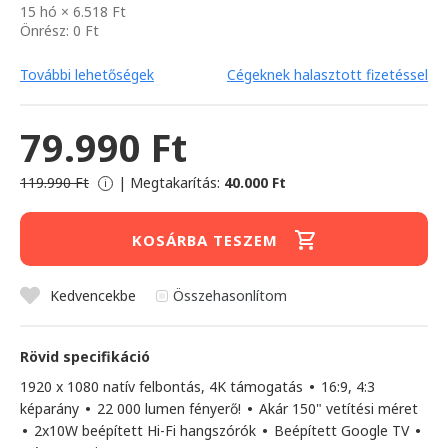
15 hó × 6.518 Ft
Önrész: 0 Ft
További lehetőségek
Cégeknek halasztott fizetéssel
79.990 Ft
119.990 Ft
|
Megtakarítás:
40.000 Ft
i
KOSÁRBA TESZEM
Kedvencekbe
Összehasonlítom
Rövid specifikáció
1920 x 1080 natív felbontás, 4K támogatás
•
16:9, 4:3
képarány
•
22 000 lumen fényerő!
•
Akár 150" vetítési méret
•
2x10W beépített Hi-Fi hangszórók
•
Beépített Google TV
•