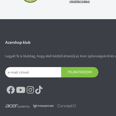
vásárlási kalauz
Acershop klub
Legyél Te is klubtag, hogy első kézből értesülj az Acer újdonságokról és 
FELIRATKOZOM