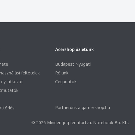
k
Acershop üzletünk
nete
Budapest Nyugati
lhasználási feltételek
Rólunk
 nyilatkozat
Cégadatok
útmutatók
Partnerünk a gamer.shop.hu
attörlés
© 2026 Minden jog fenntartva. Notebook Bp. Kft.