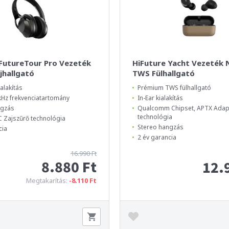
 FutureTour Pro Vezeték
HiFuture Yacht Vezeték N
ejhallgató
TWS Fülhallgató
alakítás
Prémium TWS fülhallgató
 kHz frekvenciatartomány
In-Ear kialakítás
ngzás
Qualcomm Chipset, APTX Adapt
technológia
 Zajszűrő technológia
Stereo hangzás
cia
2 év garancia
16.990 Ft
8.880 Ft
12.
Megtakarítás:
-8.110 Ft