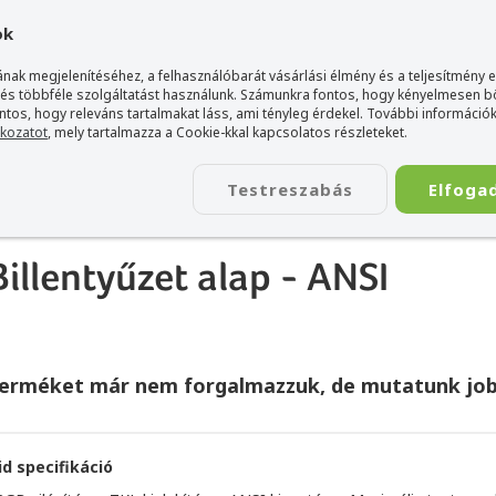
gyarország Acer márkaboltja
+36 20 / 800 2237
+36 20 / 372 2
ok
nak megjelenítéséhez, a felhasználóbarát vásárlási élmény és a teljesítmény 
 és többféle szolgáltatást használunk. Számunkra fontos, hogy kényelmesen 
ontos, hogy releváns tartalmakat láss, ami tényleg érdekel. További információk
tkozatot
, mely tartalmazza a Cookie-kkal kapcsolatos részleteket.
TÁSKA
ÉLETSTÍLUS
KIEGÉSZÍTŐ
KAPCSOLAT
Testreszabás
Elfoga
rious GMMK 2 Építhető Billentyűzet alap - ANSI
illentyűzet alap - ANSI
terméket már nem forgalmazzuk, de mutatunk job
id specifikáció