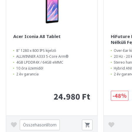
Acer Iconia A8 Tablet
HiFuture
Nélküli F
8" 1280 x 800 IPS kijelző
Over-Ear ki
ALLWINNER A333 5-Core Arm®
20 Hz - 20
4GB LPDDR4X / 64GB eMMC
Stereo ha
10 óra üzemidő!
Hybrid ANC
2 év garancia
2 év garan
24.980 Ft
-48%
Összehasonlítom