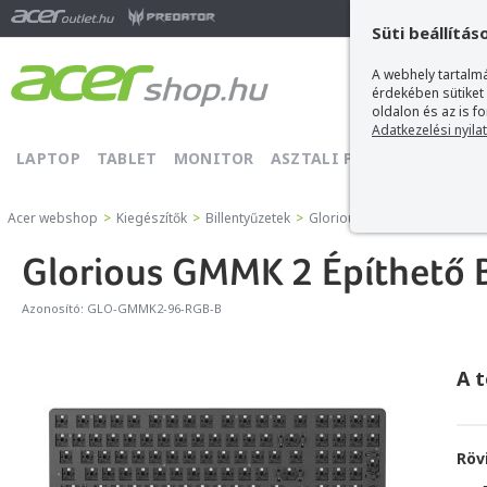
Ma
Süti beállítás
A webhely tartalmá
érdekében sütiket
oldalon és az is f
Adatkezelési nyila
LAPTOP
TABLET
MONITOR
ASZTALI PC
PROJEKTOR
Acer webshop
>
Kiegészítők
>
Billentyűzetek
>
Glorious Billentyűzetek
>
Glo
Glorious GMMK 2 Építhető B
Azonosító:
GLO-GMMK2-96-RGB-B
A 
Röv