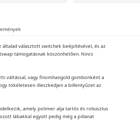
lemények
általad választott switchek beépítésével, és az
 hotswap támogatásnak köszönhetően. Nincs
özötti váltással, vagy finomhangold gombonként a
ogy tökéletesen illeszkedjen a billentyűzet az
delkezik, amely polimer alja tartós és robusztus
ozott lábakkal együtt pedig még a pillanat