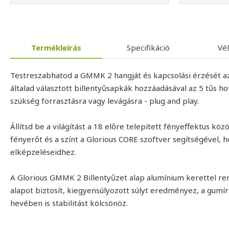
Termékleírás
Specifikáció
Vé
Testreszabhatod a GMMK 2 hangját és kapcsolási érzését az 
általad választott billentyűsapkák hozzáadásával az 5 tűs
szükség forrasztásra vagy levágásra - plug and play.
Állítsd be a világítást a 18 előre telepített fényeffektus k
fényerőt és a színt a Glorious CORE szoftver segítségével, h
elképzeléseidhez.
A Glorious GMMK 2 Billentyűzet alap alumínium kerettel ren
alapot biztosít, kiegyensúlyozott súlyt eredményez, a gumír
hevében is stabilitást kölcsönöz.