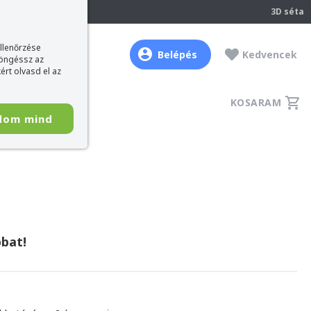
237
3D séta
ellenőrzése
Belépés
Kedvencek
böngéssz az
ért olvasd el az
KOSARAM
dom mind
bat!