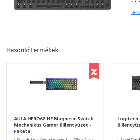
-
•
R
Rész
Hasonló termékek
AULA HERO68 HE Magnetic Switch
Logitech 
Mechanikus Gamer Billentyűzet -
Billentyű
Fekete
Egyedi, Jade King Magnetic Hall-Effect Switch
SilentTouc