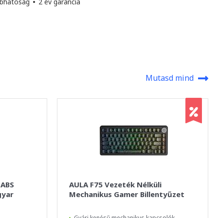
abhatóság
•
2 év garancia
Mutasd mind
 ABS
AULA F75 Vezeték Nélküli
gyar
Mechanikus Gamer Billentyűzet
Gyári kenésű mechanikus kapcsolók