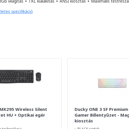
GB világítás
•
TKL kialakítás
•
ANSI kiosztás
•
Maximális testresz
letes specifikáció
MK295 Wireless Silent
Ducky ONE 3 SF Premium
zet HU + Optikai egér
Gamer Billentyűzet - Ma
kiosztás
h technológia
BLACK switch