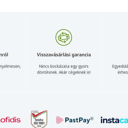
nról
Visszavásárlási garancia
ényelmesen,
Nincs kockázata egy gyors
Egyedülá
döntésnek. Akár cégeknek is!
érhes