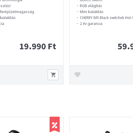
sztás!
RGB világítás
billentyűzetmagasság
Mini kialakítás
kialakítás
CHERRY MX Black switchek Hot
cia
2 év garancia
19.990 Ft
59.