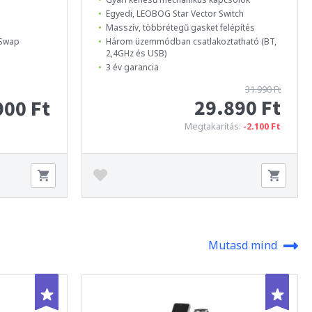
Egyedi, LEOBOG Star Vector Switch
Masszív, többrétegű gasket felépítés
-Swap
Három üzemmódban csatlakoztatható (BT,
2,4GHz és USB)
3 év garancia
31.990 Ft
29.890 Ft
900 Ft
Megtakarítás:
-2.100 Ft
Mutasd mind