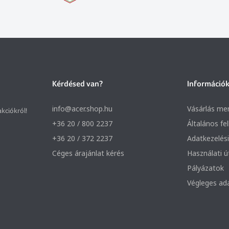
Kérdésed van?
Információ
info@acer.shop.hu
Vásárlás me
akciókról!
+36 20 / 800 2237
Általános fe
+36 20 / 372 2237
Adatkezelési
Céges árajánlat kérés
Használati 
Pályázatok
Végleges ad