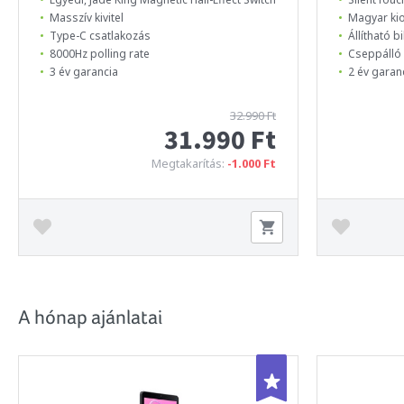
Masszív kivitel
Magyar kio
Type-C csatlakozás
Állítható 
8000Hz polling rate
Cseppálló 
3 év garancia
2 év garan
32.990 Ft
31.990 Ft
Megtakarítás:
-1.000 Ft
A hónap ajánlatai