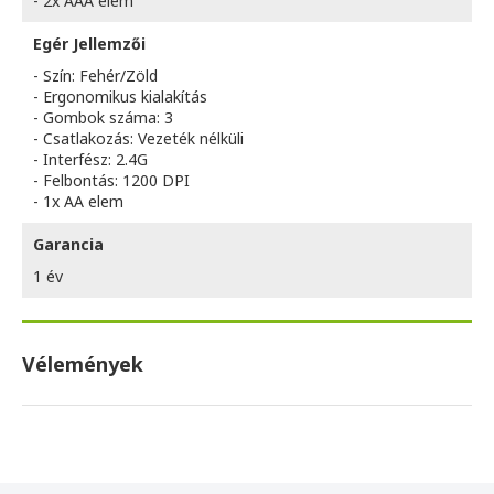
- 2x AAA elem
Egér Jellemzői
- Szín: Fehér/Zöld
- Ergonomikus kialakítás
- Gombok száma: 3
- Csatlakozás: Vezeték nélküli
- Interfész: 2.4G
- Felbontás: 1200 DPI
- 1x AA elem
Garancia
1 év
Vélemények