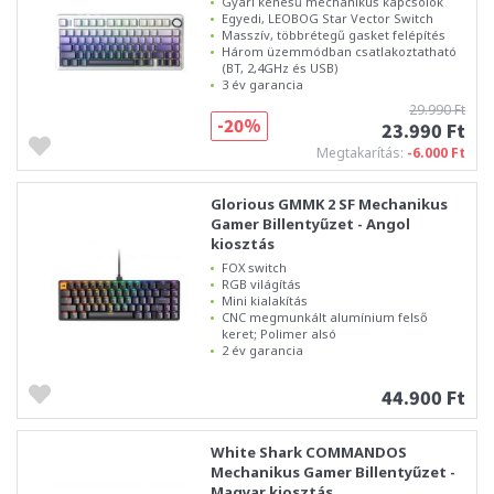
Gyári kenésű mechanikus kapcsolók
Egyedi, LEOBOG Star Vector Switch
Masszív, többrétegű gasket felépítés
Három üzemmódban csatlakoztatható
(BT, 2,4GHz és USB)
3 év garancia
29.990 Ft
-20%
23.990 Ft
Megtakarítás:
-6.000 Ft
Glorious GMMK 2 SF Mechanikus
Gamer Billentyűzet - Angol
kiosztás
FOX switch
RGB világítás
Mini kialakítás
CNC megmunkált alumínium felső
keret; Polimer alsó
2 év garancia
44.900 Ft
White Shark COMMANDOS
Mechanikus Gamer Billentyűzet -
Magyar kiosztás