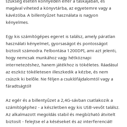
szükség esetén könnyedén elfér a táskájában, és
magával viheted a könyvtárba, az egyetemre vagy a
kávézóba. A billentyűzet használata is nagyon
kényelmes.
Egy kis számítógépes egeret is találsz, amely páratlan
használati kényelmet, gyorsaságot és pontosságot
biztosít számodra. Felbontása 1200DPI, ami azt jelenti,
hogy nemcsak munkához vagy hétköznapi
internetezéshez, hanem játékhoz is tökéletes. Ráadásul
az eszköz tökéletesen illeszkedik a kézbe, és nem
csúszik ki belőle. Ne féljen a csuklófájdalomtól vagy a
fáradtságtól!
Az egér és a billentyűzet a 2,4G-sávban csatlakozik a
számítógéphez - a készletben egy kis USB-vevőt találsz.
Az alkalmazott megoldás stabil és megbízható átvitelt
biztosít - felejtse el a késéseket és az interferenciát!