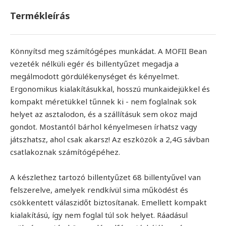
Termékleírás
Könnyítsd meg számítógépes munkádat. A MOFII Bean
vezeték nélküli egér és billentyűzet megadja a
megálmodott gördülékenységet és kényelmet.
Ergonomikus kialakításukkal, hosszú munkaidejükkel és
kompakt méretükkel tűnnek ki - nem foglalnak sok
helyet az asztalodon, és a szállításuk sem okoz majd
gondot. Mostantól bárhol kényelmesen írhatsz vagy
játszhatsz, ahol csak akarsz! Az eszközök a 2,4G sávban
csatlakoznak számítógépéhez.
A készlethez tartozó billentyűzet 68 billentyűvel van
felszerelve, amelyek rendkívül sima működést és
csökkentett válaszidőt biztosítanak. Emellett kompakt
kialakítású, így nem foglal túl sok helyet. Ráadásul