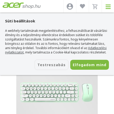
Süti beállítások
A webhely tartalmának megjelenítéséhez, a felhasználóbarát vásárlási
Acer webshop
>
Kiegészítők
>
Billentyűzetek
>
MOFII Billentyűzetek
>
MOFII
Bean - Fehér/Zöld - Vezeték Nélküli Billentyűzet (Angol Kiosztás!) + Egér Készlet
élmény és a teljesítmény ellenőrzése érdekében sütiket és többféle
szolgáltatást használunk. Számunkra fontos, hogy kényelmesen
MOFII Bean - Fehér/Zöld - Vezeték
böngéssz az oldalon és az is fontos, hogy releváns tartalmakat láss,
Nélküli Billentyűzet (Angol Kiosztás!) +
ami tényleg érdekel. További információkért olvasd el az
Adatkezelési
nyilatkozatot
, mely tartalmazza a Cookie-kkal kapcsolatos részleteket.
Egér Készlet
Azonosító:
SMK-676367A WG
Testreszabás
Elfogadom mind