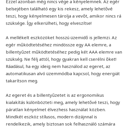
Ezzel azonban még nincs vége a kényelemnek. Az egér
belsejében található egy kis rekesz, amely lehetővé
teszi, hogy kényelmesen tárolja a vevőt, amikor nincs rá
szüksége. Így elkerülheti, hogy elveszítse!
A mellékelt eszközöket hosszú üzemidő is jellemzi. Az
egér működtetéséhez mindössze egy AA elemre, a
billentyűzet működtetéséhez pedig két AAA elemre van
szükség. Ne félj attól, hogy gyakran kell cserélni őket!
Ráadásul, ha egy ideig nem használod az egeret, az
automatikusan alvó üzemmódba kapcsol, hogy energiát
takarítson meg.
Az egeret és a billentyűzetet is az ergonomikus
kialakítás különbözteti meg, amely lehetővé teszi, hogy
páratlan kényelmet élvezhess használat közben.
Mindkét eszköz stílusos, modern dizájnnal is
rendelkezik, amely biztosan sok felhasználó számára