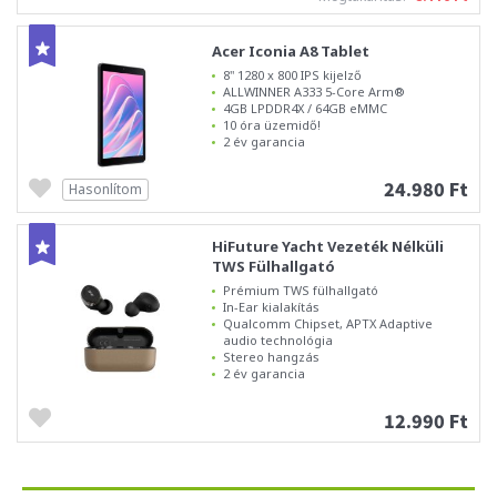
Acer Iconia A8 Tablet
8" 1280 x 800 IPS kijelző
ALLWINNER A333 5-Core Arm®
4GB LPDDR4X / 64GB eMMC
10 óra üzemidő!
2 év garancia
24.980 Ft
Hasonlítom
HiFuture Yacht Vezeték Nélküli
TWS Fülhallgató
Prémium TWS fülhallgató
In-Ear kialakítás
Qualcomm Chipset, APTX Adaptive
audio technológia
Stereo hangzás
2 év garancia
12.990 Ft