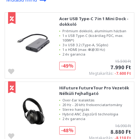
Acer USB Type-C 7 in 1 Mini Dock -
dokkoló
Prémium dokkoló, alumínium házban
1 x USB Type-C (kizárólag PDC, max.
100W*)
3 x USB 3.2 (Type-A, 5Gpbs)
1 x HDMI (max 4K@30 Hz)
2 év garancia
15.590 Ft
-49%
7.990 Ft
Megtakarítás:
-7.600 Ft
HiFuture FutureTour Pro Vezeték
Nélküli Fejhallgató
Over-Ear kialakítás
20 Hz - 20 kHz frekvenciatartomány
Stereo hangzás
Hybrid ANC Zajszűrő technológia
2 év garancia
16.990 Ft
-48%
8.880 Ft
Megtakarítás:
-8.110 Ft