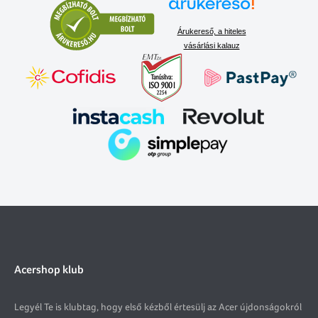
Árukereső, a hiteles
vásárlási kalauz
Acershop klub
Legyél Te is klubtag, hogy első kézből értesülj az Acer újdonságokról