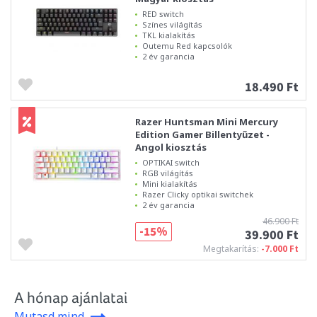
RED switch
Színes világítás
TKL kialakítás
Outemu Red kapcsolók
2 év garancia
18.490 Ft
Razer Huntsman Mini Mercury
Edition Gamer Billentyűzet -
Angol kiosztás
OPTIKAI switch
RGB világítás
Mini kialakítás
Razer Clicky optikai switchek
2 év garancia
46.900 Ft
-15%
39.900 Ft
Megtakarítás:
-7.000 Ft
A hónap ajánlatai
Mutasd mind