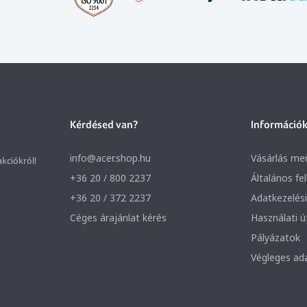
Kérdésed van?
Információ
info@acer.shop.hu
Vásárlás me
akciókról!
+36 20 / 800 2237
Általános fe
+36 20 / 372 2237
Adatkezelési
Céges árajánlat kérés
Használati 
Pályázatok
Végleges ad