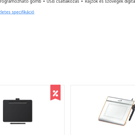
programozható gomb
•
USB csatlakozás
•
Rajzok és szövegek digita
letes specifikáció