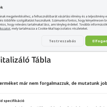
gyarország Acer márkaboltja
+36 20 / 800 2237
+36 20 / 372 2
ok
nak megjelenítéséhez, a felhasználóbarát vásárlási élmény és a teljesítmény 
 és többféle szolgáltatást használunk. Számunkra fontos, hogy kényelmesen 
ontos, hogy releváns tartalmakat láss, ami tényleg érdekel. További információk
tkozatot
, mely tartalmazza a Cookie-kkal kapcsolatos részleteket.
TÁSKA
ÉLETSTÍLUS
KIEGÉSZÍTŐ
KAPCSOLAT
Testreszabás
Elfoga
us MousePen i608X Digitalizáló Tábla
talizáló Tábla
terméket már nem forgalmazzuk, de mutatunk job
id specifikáció