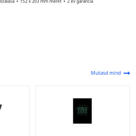
lizálása
•
152 x 203 mm méret
•
2 év garancia
Mutasd mind