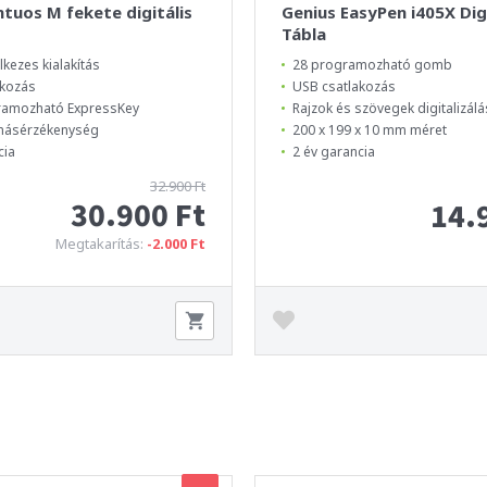
tuos M fekete digitális
Genius EasyPen i405X Digi
Tábla
lkezes kialakítás
28 programozható gomb
akozás
USB csatlakozás
ramozható ExpressKey
Rajzok és szövegek digitalizál
másérzékenység
200 x 199 x 10 mm méret
cia
2 év garancia
32.900 Ft
30.900 Ft
14.
Megtakarítás:
-2.000 Ft