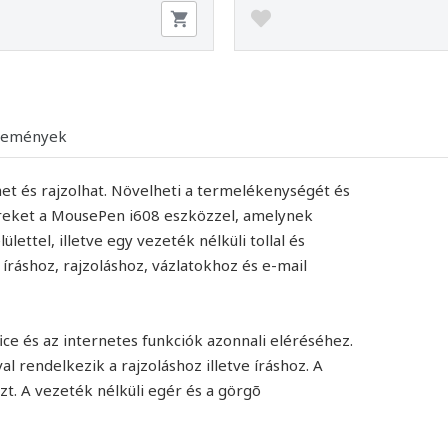
lemények
et és rajzolhat. Növelheti a termelékenységét és
ereket a MousePen i608 eszközzel, amelynek
ettel, illetve egy vezeték nélküli tollal és
ráshoz, rajzoláshoz, vázlatokhoz és e-mail
e és az internetes funkciók azonnali eléréséhez.
 rendelkezik a rajzoláshoz illetve íráshoz. A
azt. A vezeték nélküli egér és a görgõ