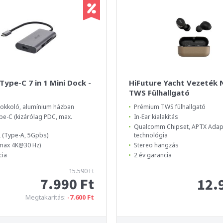
Type-C 7 in 1 Mini Dock -
HiFuture Yacht Vezeték N
TWS Fülhallgató
okkoló, alumínium házban
Prémium TWS fülhallgató
pe-C (kizárólag PDC, max.
In-Ear kialakítás
Qualcomm Chipset, APTX Adapt
2 (Type-A, 5Gpbs)
technológia
(max 4K@30 Hz)
Stereo hangzás
cia
2 év garancia
15.590 Ft
7.990 Ft
12.
Megtakarítás:
-7.600 Ft