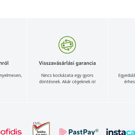
nról
Visszavásárlási garancia
ényelmesen,
Nincs kockázata egy gyors
Egyedülá
döntésnek. Akár cégeknek is!
érhes