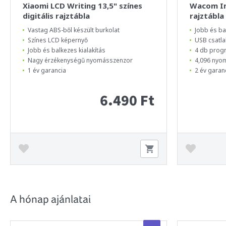
Xiaomi LCD Writing 13,5" színes
Wacom In
digitális rajztábla
rajztábla
Vastag ABS-ből készült burkolat
Jobb és ba
Színes LCD képernyő
USB csatl
Jobb és balkezes kialakítás
4 db prog
Nagy érzékenységű nyomásszenzor
4,096 nyo
1 év garancia
2 év garan
6.490 Ft
A hónap ajánlatai