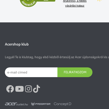
Árukereső, a hiteles
vásárlási kalauz
Acershop klub
Legyél Te is klubtag, hogy első kézből értesülj az Acer újdonságokról és 
FELIRATKOZOM