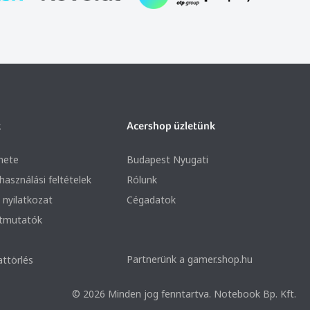
k
Acershop üzletünk
nete
Budapest Nyugati
lhasználási feltételek
Rólunk
 nyilatkozat
Cégadatok
útmutatók
Partnerünk a gamer.shop.hu
attörlés
© 2026 Minden jog fenntartva. Notebook Bp. Kft.