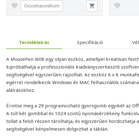
Összehasonlítom
Termékleírás
Specifikáció
Vé
A MousePen i608 egy olyan eszköz, amellyel kreatívan festh
kipróbálhatja a professzionális kiadványszerkesztõ szoftv
segítségével egyszerűen rajzolhat. Az eszköz 6 x 8 munkafelül
egérrel rendelkezik Windows és MAC felhasználók számára í
aláírásokhoz.
Érintse meg a 29 programozható gyorsgomb egyikét az Offic
A toll két gombbal és 1024 szintű nyomásérzékeny funkcióval
tollat a felsõ részen tárolhatja, és egyszerűen hordozhatja 
segítségével kényelmesen dolgozhat a táblán.