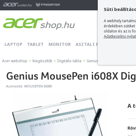
Ma
Süti beállítás
A webhely tartalmá
érdekében sütiket
oldalon és az is f
Adatkezelési nyila
LAPTOP
TABLET
MONITOR
ASZTALI PC
PROJEKTOR
Acer webshop
>
Kiegészítők
>
Digitális tábla
>
Genius Digitális tábla
>
Geni
Genius MousePen i608X Digi
Azonosító:
MOUSEPEN I608X
A 
Röv