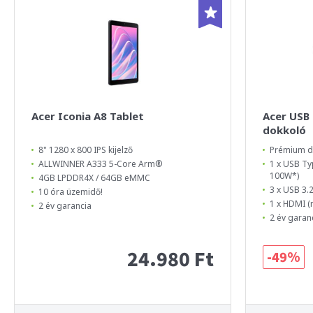
Acer Iconia A8 Tablet
Acer USB 
dokkoló
8" 1280 x 800 IPS kijelző
Prémium d
ALLWINNER A333 5-Core Arm®
1 x USB Ty
100W*)
4GB LPDDR4X / 64GB eMMC
3 x USB 3.
10 óra üzemidő!
1 x HDMI 
2 év garancia
2 év garan
24.980 Ft
-49%