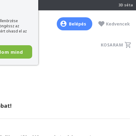
237
3D séta
ellenőrzése
Belépés
Kedvencek
böngéssz az
ért olvasd el az
KOSARAM
dom mind
bat!