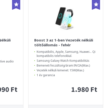
élküli
Boost 3 az 1-ben Vezeték nélküli
töltőállomás - fehér
Kompatibilis, Apple, Samsung, Huawei... Qi
kompatibilis telefonokkal.
Samsung Galaxy Watch Kompatibilitás
ive audio
Bemeneti feszültség/áram:9V/2A(Max.)
Vezeték nélküli kimenet: 15W(Max.)
1 év garancia
990 Ft
1.980 Ft