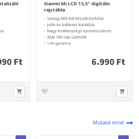
talizáló
Xiaomi Mi LCD 13,5" digitális
rajztábla
Vastag ABS-ből készült burkolat
Jobb és balkezes kialakítás
ása
Nagy érzékenységű nyomásszenzor
Akár 365 nap üzemidő
1 év garancia
990 Ft
6.990 Ft
Mutasd mind