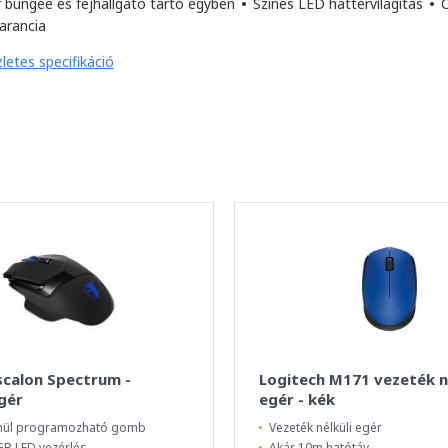
 bungee és fejhallgató tartó egyben
•
Színes LED háttérvilágítás
•
C
arancia
letes specifikáció
scalon Spectrum -
Logitech M171 vezeték né
gér
egér - kék
enül programozható gomb
Vezeték nélküli egér
RGB LED vezérlés
Akár 10m hatótáv