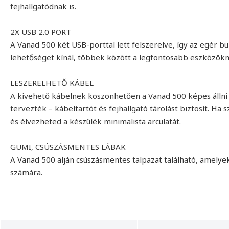
fejhallgatódnak is.
2X USB 2.0 PORT
A Vanad 500 két USB-porttal lett felszerelve, így az egér
lehetőséget kínál, többek között a legfontosabb eszközökne
LESZERELHETŐ KÁBEL
A kivehető kábelnek köszönhetően a Vanad 500 képes állni é
tervezték – kábeltartót és fejhallgató tárolást biztosít. Ha 
és élvezheted a készülék minimalista arculatát.
GUMI, CSÚSZÁSMENTES LÁBAK
A Vanad 500 alján csúszásmentes talpazat található, amelyek
számára.