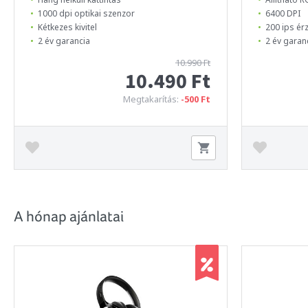
1000 dpi optikai szenzor
6400 DPI
Kétkezes kivitel
200 ips ér
2 év garancia
2 év garan
10.990 Ft
10.490 Ft
Megtakarítás:
-500 Ft
A hónap ajánlatai