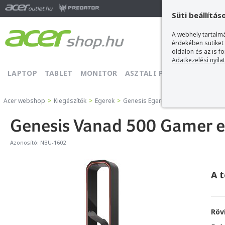
Ma
Süti beállítás
A webhely tartalmá
érdekében sütiket
oldalon és az is f
Adatkezelési nyila
LAPTOP
TABLET
MONITOR
ASZTALI PC
PROJEKTOR
Acer webshop
>
Kiegészítők
>
Egerek
>
Genesis Egerek
>
Genesis Vanad 50
Genesis Vanad 500 Gamer egé
Azonosító:
NBU-1602
A 
Röv