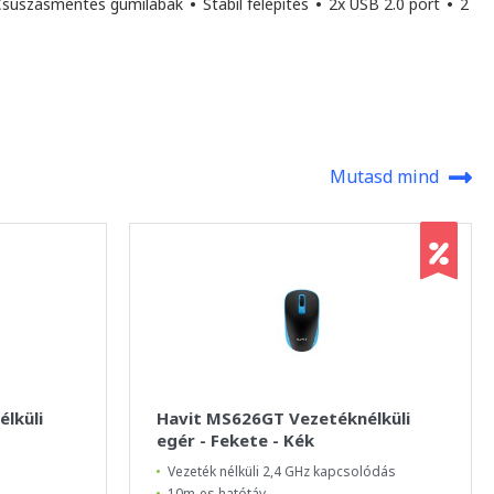
súszásmentes gumilábak
•
Stabil felépítés
•
2x USB 2.0 port
•
2
Mutasd mind
lküli
Havit MS626GT Vezetéknélküli
egér - Fekete - Kék
Vezeték nélküli 2,4 GHz kapcsolódás
10m-es hatótáv