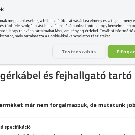
gyarország Acer márkaboltja
+36 20 / 800 2237
+36 20 / 372 2
ok
nak megjelenítéséhez, a felhasználóbarát vásárlási élmény és a teljesítmény 
 és többféle szolgáltatást használunk. Számunkra fontos, hogy kényelmesen 
ontos, hogy releváns tartalmakat láss, ami tényleg érdekel. További információk
tkozatot
, mely tartalmazza a Cookie-kkal kapcsolatos részleteket.
TÁSKA
ÉLETSTÍLUS
KIEGÉSZÍTŐ
KAPCSOLAT
Testreszabás
Elfoga
0 Gamer egérkábel és fejhallgató tartó - Fekete
rkábel és fejhallgató tartó 
terméket már nem forgalmazzuk, de mutatunk job
id specifikáció