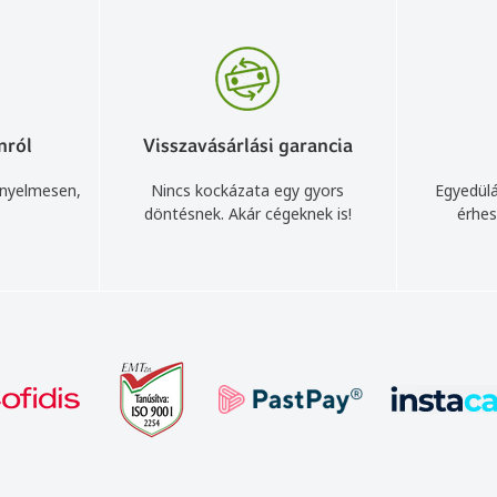
nról
Visszavásárlási garancia
ényelmesen,
Nincs kockázata egy gyors
Egyedülá
döntésnek. Akár cégeknek is!
érhes