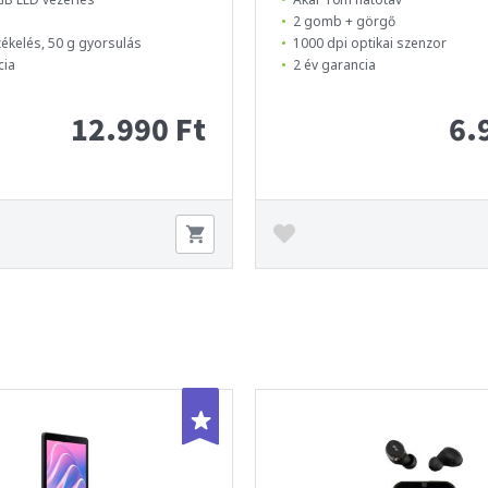
2 gomb + görgő
zékelés, 50 g gyorsulás
1000 dpi optikai szenzor
cia
2 év garancia
12.990 Ft
6.