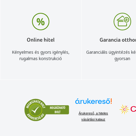
Online hitel
Garancia ottho
Kényelmes és gyors igénylés,
Garanciális ügyintézés k
rugalmas konstrukció
gyorsan
Árukereső, a hiteles
vásárlási kalauz