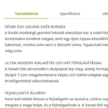
Termékleírás
Specifikáció
Vé
VÉGRE EGY SZILÁRD EGÉR BUNGEE
A kiváló minőségű gumiból készült elasztikus kar a stabil fel
kombinálva mindent megad, amit egy ilyen típusú készüléktől
kábelnek, mintha soha nem is létezett volna. Tapasztald me
még soha.
ULTRA MODERN KIALAKÍTÁS LED HÁTTÉRVILÁGÍTÁSSAL
A Vanad 500 ultramodern dizájnjával lep meg, amely formájáv
dizájnt 7 szín megjelenítésére képes LED háttérvilágítás egé
érintőgombbal változtathatunk.
FEJHALLGATÓ ÁLLVÁNY
Nem kell többé letenni a fejhallgatót az asztalra, székre
megvan a maga helye, és a fejhallgatónak is. A Vanad 500 eg