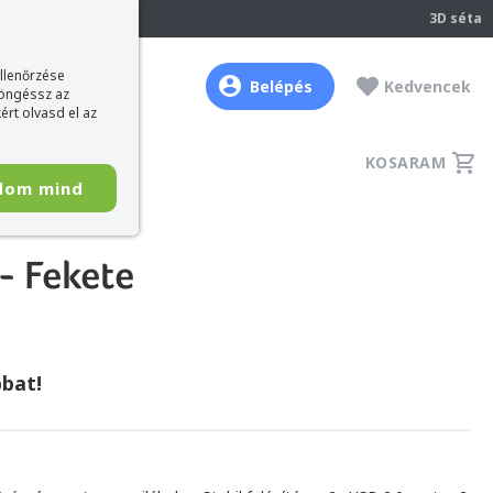
237
3D séta
ellenőrzése
Belépés
Kedvencek
böngéssz az
ért olvasd el az
KOSARAM
dom mind
- Fekete
bat!