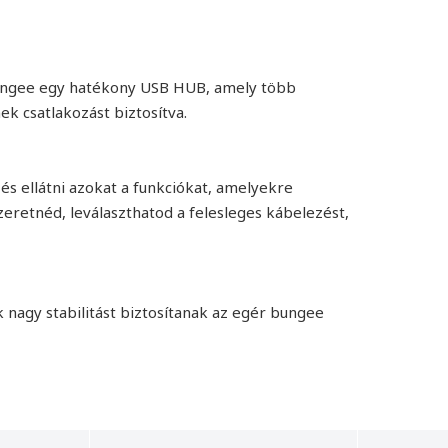
 bungee egy hatékony USB HUB, amely több
k csatlakozást biztosítva.
s ellátni azokat a funkciókat, amelyekre
szeretnéd, leválaszthatod a felesleges kábelezést,
 nagy stabilitást biztosítanak az egér bungee