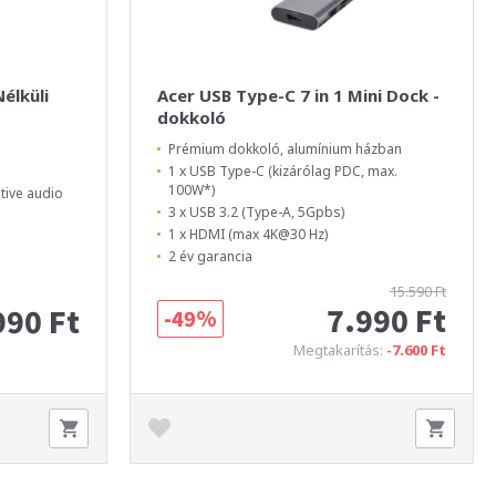
élküli
Acer USB Type-C 7 in 1 Mini Dock -
dokkoló
Prémium dokkoló, alumínium házban
1 x USB Type-C (kizárólag PDC, max.
100W*)
ive audio
3 x USB 3.2 (Type-A, 5Gpbs)
1 x HDMI (max 4K@30 Hz)
2 év garancia
15.590 Ft
7.990 Ft
990 Ft
-49%
Megtakarítás:
-7.600 Ft