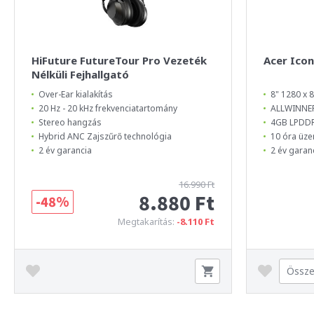
HiFuture FutureTour Pro Vezeték
Acer Icon
Nélküli Fejhallgató
Over-Ear kialakítás
8" 1280 x 8
20 Hz - 20 kHz frekvenciatartomány
ALLWINNER
Stereo hangzás
4GB LPDD
Hybrid ANC Zajszűrő technológia
10 óra üze
2 év garancia
2 év garan
16.990 Ft
8.880 Ft
-48%
Megtakarítás:
-8.110 Ft
Össze