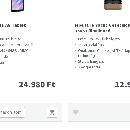
ia A8 Tablet
HiFuture Yacht Vezeték N
TWS Fülhallgató
00 IPS kijelző
Prémium TWS fülhallgató
 A333 5-Core Arm®
In-Ear kialakítás
R4X / 64GB eMMC
Qualcomm Chipset, APTX Adapt
technológia
midő!
Stereo hangzás
cia
2 év garancia
24.980 Ft
12.
hasonlítom