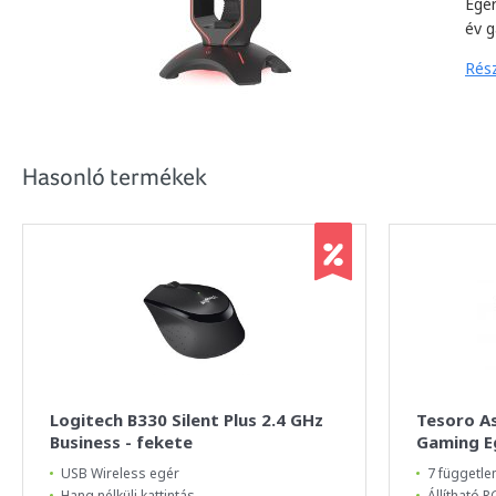
Egér
év g
Rész
Hasonló termékek
Logitech B330 Silent Plus 2.4 GHz
Tesoro A
Business - fekete
Gaming E
USB Wireless egér
7 függetl
Hang nélküli kattintás
Állítható 