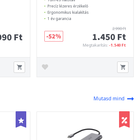
Precíz lézeres érzékelő
Ergonomikus kialakítás
1 év garancia
2.990 Ft
1.450 Ft
990 Ft
-52%
Megtakarítás:
-1.540 Ft
Mutasd mind