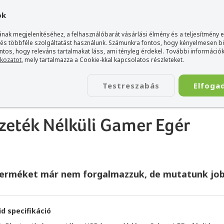
gyarország Acer márkaboltja
+36 20 / 800 2237
+36 20 / 372 2
ok
nak megjelenítéséhez, a felhasználóbarát vásárlási élmény és a teljesítmény 
 és többféle szolgáltatást használunk. Számunkra fontos, hogy kényelmesen 
ontos, hogy releváns tartalmakat láss, ami tényleg érdekel. További információk
tkozatot
, mely tartalmazza a Cookie-kkal kapcsolatos részleteket.
TÁSKA
ÉLETSTÍLUS
KIEGÉSZÍTŐ
KAPCSOLAT
Testreszabás
Elfoga
ode Vezeték Nélküli Gamer Egér
zeték Nélküli Gamer Egér
terméket már nem forgalmazzuk, de mutatunk job
id specifikáció