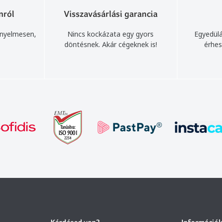
nról
Visszavásárlási garancia
ényelmesen,
Nincs kockázata egy gyors
Egyedülá
döntésnek. Akár cégeknek is!
érhes