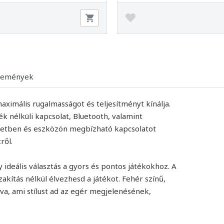
lemények
imális rugalmasságot és teljesítményt kínálja.
 nélküli kapcsolat, Bluetooth, valamint
zetben és eszközön megbízható kapcsolatot
ről.
y ideális választás a gyors és pontos játékokhoz. A
ítás nélkül élvezhesd a játékot. Fehér színű,
obva, ami stílust ad az egér megjelenésének,