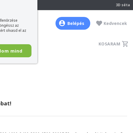
237
3D séta
ellenőrzése
Belépés
Kedvencek
böngéssz az
ért olvasd el az
KOSARAM
dom mind
bat!