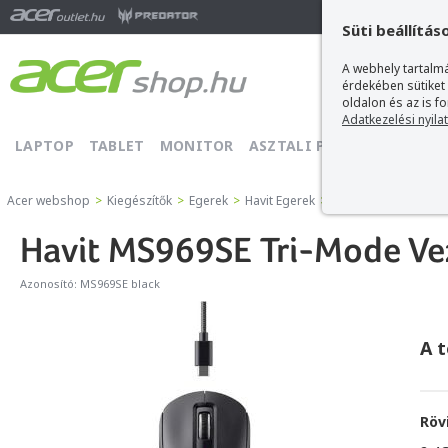
Ma
Süti beállítás
A webhely tartalmá
érdekében sütiket
oldalon és az is f
Adatkezelési nyila
LAPTOP
TABLET
MONITOR
ASZTALI PC
PROJEKTOR
Acer webshop
>
Kiegészítők
>
Egerek
>
Havit Egerek
>
Havit MS969SE Tri-M
Havit MS969SE Tri-Mode Ve
Azonosító:
MS969SE black
A 
Röv