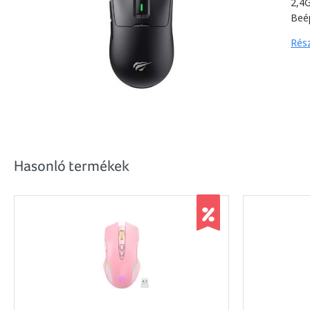
2,4
Beé
Rész
Hasonló termékek