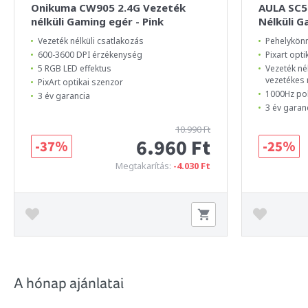
Onikuma CW905 2.4G Vezeték
AULA SC5
nélküli Gaming egér - Pink
Nélküli G
Vezeték nélküli csatlakozás
Pehelykönn
600-3600 DPI érzékenység
Pixart opti
5 RGB LED effektus
Vezeték né
vezetékes
PixArt optikai szenzor
1000Hz pol
3 év garancia
3 év garan
10.990 Ft
6.960 Ft
-37%
-25%
Megtakarítás:
-4.030 Ft
A hónap ajánlatai