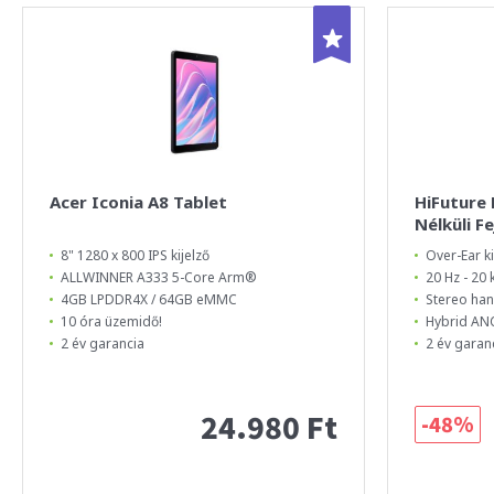
Acer Iconia A8 Tablet
HiFuture
Nélküli F
8" 1280 x 800 IPS kijelző
Over-Ear ki
ALLWINNER A333 5-Core Arm®
20 Hz - 20
4GB LPDDR4X / 64GB eMMC
Stereo ha
10 óra üzemidő!
Hybrid ANC
2 év garancia
2 év garan
24.980 Ft
-48%