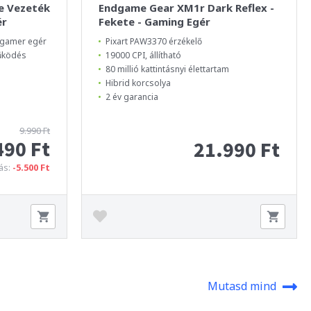
e Vezeték
Endgame Gear XM1r Dark Reflex -
ér
Fekete - Gaming Egér
t gamer egér
Pixart PAW3370 érzékelő
működés
19000 CPI, állítható
80 millió kattintásnyi élettartam
Hibrid korcsolya
2 év garancia
9.990 Ft
490 Ft
21.990 Ft
ás:
-5.500 Ft
Mutasd mind