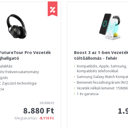
 FutureTour Pro Vezeték
Boost 3 az 1-ben Vezeték
ejhallgató
töltőállomás - fehér
alakítás
Kompatibilis, Apple, Samsung, 
kompatibilis telefonokkal.
 kHz frekvenciatartomány
Samsung Galaxy Watch Kompati
ngzás
Bemeneti feszültség/áram:9V/2
 Zajszűrő technológia
Vezeték nélküli kimenet: 15W(Ma
cia
1 év garancia
16.990 Ft
8.880 Ft
1.
Megtakarítás:
-8.110 Ft