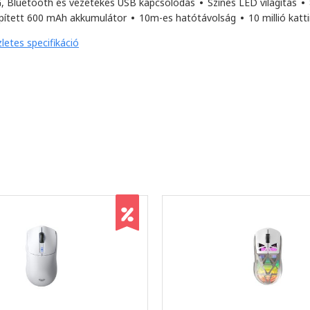
G, Bluetooth és vezetékes USB kapcsolódás
•
Színes LED világítás
•
pített 600 mAh akkumulátor
•
10m-es hatótávolság
•
10 millió kat
letes specifikáció