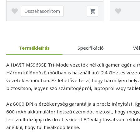
Összehasonlítom
Termékleírás
Specifikáció
Vé
A HAVIT MS969SE Tri-Mode vezeték nélküli gamer egér a max
Három különböző módban is használható: 2.4 GHz-es vezeték
vezetékes módban. Ez lehetővé teszi, hogy bármilyen hely
biztosítson, legyen szó számítógépről, laptopról vagy tablet
Az 8000 DPI-s érzékenység garantálja a precíz irányítást, íg
600 mAh akkumulátor hosszú üzemidőt biztosít, hogy megszak
letisztult dizájnja diszkrét, színes LED világítással van feld
anélkül, hogy túl hivalkodó lenne.