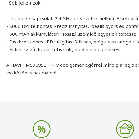
Főbb jellemzők:
- Tri-mode kapcsolat: 2.4 GHz-es vezeték nélküli, Bluetoot
- 8000 DPI felbontás: Precíz irányítás, ideális gyors és pont
- 600 mAh akkumulátor: Hosszú üzemidő egyetlen töltéssel.
- Diszkrét színes LED világítás: Stílusos, mégis visszafogott 
- Fehér színű dizájn: Letisztult, modern megjelenés.
A HAVIT MS969SE Tri-Mode gamer egérrel mindig a legjobb
eszközön is használod!