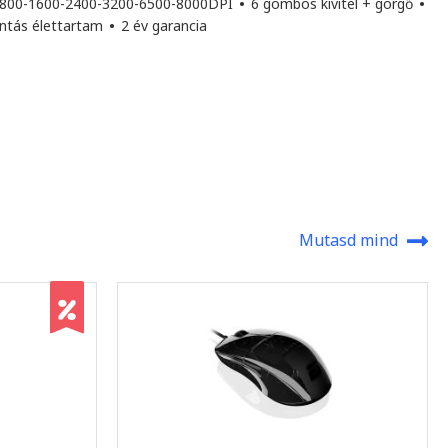
800-1600-2400-3200-6500-8000DPI
•
6 gombos kivitel + görgő
•
tintás élettartam
•
2 év garancia
Mutasd mind