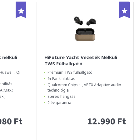
 nélküli
HiFuture Yacht Vezeték Nélküli
TWS Fülhallgató
Huawei... Qi
Prémium TWS fülhallgató
In-Ear kialakítás
bilitás
Qualcomm Chipset, APTX Adaptive audio
A(Max.)
technológia
x.)
Stereo hangzás
2 év garancia
980 Ft
12.990 Ft