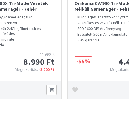
80X Tri-Mode Vezeték
Onikuma CW930 Tri-Mod
amer Egér - Fehér
Nélküli Gamer Egér - Feh
yű gamer egér, 82g!
Különleges, átlátszó könnyítet
kai szenzor
Vezetékes és vezeték nélküli 
lküli 2.4Ghz, Bluetooth és
800-3600 DPI érzékenység
 működés
Beépített 500 mAh akkumulátor
ling rate
3 év garancia
cia
11.990 Ft
8.990 Ft
4.
-55%
Megtakarítás:
-3.000 Ft
Megtakarít