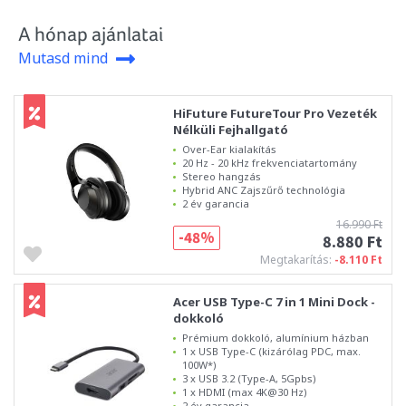
A hónap ajánlatai
Mutasd mind
HiFuture FutureTour Pro Vezeték
Nélküli Fejhallgató
Over-Ear kialakítás
20 Hz - 20 kHz frekvenciatartomány
Stereo hangzás
Hybrid ANC Zajszűrő technológia
2 év garancia
16.990 Ft
-48%
8.880 Ft
Megtakarítás:
-8.110 Ft
Acer USB Type-C 7 in 1 Mini Dock -
dokkoló
Prémium dokkoló, alumínium házban
1 x USB Type-C (kizárólag PDC, max.
100W*)
3 x USB 3.2 (Type-A, 5Gpbs)
1 x HDMI (max 4K@30 Hz)
2 év garancia