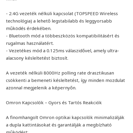
- 2.4G vezeték nélküli kapcsolat (TOPSPEED Wireless
technológia) a lehető legstabilabb és leggyorsabb
működés érdekében.
- Bluetooth mód a többeszközös kompatibilitásért és
rugalmas használatért.
- Vezetékes mód a 0.125ms válaszidővel, amely ultra-
alacsony késleltetést biztosít.
A vezeték nélküli 8000Hz polling rate drasztikusan
csökkenti a bemeneti késleltetést, így minden mozdulat
azonnal megjelenik a képernyőn.
Omron Kapcsolók – Gyors és Tartós Reakciók
A finomhangolt Omron optikai kapcsolók minimalizálják
a dupla kattintásokat és garantálják a megbízható
működést: