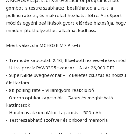
A MCHOSE saját szoftverével akár öt programozható
gombot is testre szabhatsz, beállíthatod a DPI-t, a
polling rate-et, és makrókat hozhatsz létre. Az eSport
mód és egyéni beállítások gyors elérése biztosítja, hogy
minden játékhelyzethez alkalmazkodhass.
Miért válaszd a MCHOSE M7 Pro-t?
- Tri-mode kapcsolat: 2.4G, Bluetooth és vezetékes mód
- Ultra-precíz PAW3395 szenzor – Akár 26,000 DPI
- SuperGlide üvegbevonat – Tökéletes csúszás és hosszú
élettartam
- 8K polling rate – Villámgyors reakcióidő
- Omron optikai kapcsolók – Gyors és megbízható
kattintások
- Hatalmas akkumulátor kapacitás – 500mAh
- Testreszabható szoftver és onboard memória