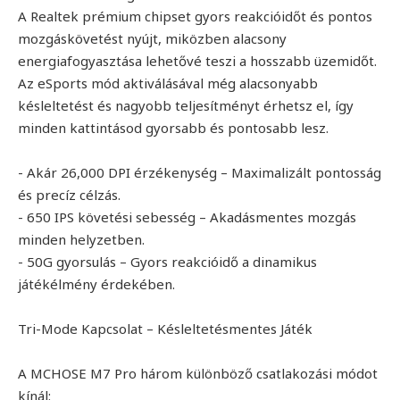
A Realtek prémium chipset gyors reakcióidőt és pontos
mozgáskövetést nyújt, miközben alacsony
energiafogyasztása lehetővé teszi a hosszabb üzemidőt.
Az eSports mód aktiválásával még alacsonyabb
késleltetést és nagyobb teljesítményt érhetsz el, így
minden kattintásod gyorsabb és pontosabb lesz.
- Akár 26,000 DPI érzékenység – Maximalizált pontosság
és precíz célzás.
- 650 IPS követési sebesség – Akadásmentes mozgás
minden helyzetben.
- 50G gyorsulás – Gyors reakcióidő a dinamikus
játékélmény érdekében.
Tri-Mode Kapcsolat – Késleltetésmentes Játék
A MCHOSE M7 Pro három különböző csatlakozási módot
kínál: