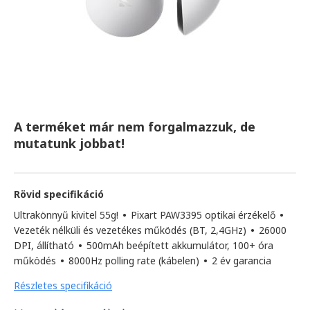
A terméket már nem forgalmazzuk, de
mutatunk jobbat!
Rövid specifikáció
Ultrakönnyű kivitel 55g!
•
Pixart PAW3395 optikai érzékelő
•
Vezeték nélküli és vezetékes működés (BT, 2,4GHz)
•
26000
DPI, állítható
•
500mAh beépített akkumulátor, 100+ óra
működés
•
8000Hz polling rate (kábelen)
•
2 év garancia
Részletes specifikáció