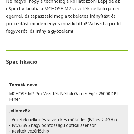
Ne hagyd, hogy a technológia korlátozzon! Lépj be az
eSport világába a MCHOSE M7 vezeték nélküli gamer
egérrel, és tapasztald meg a tökéletes irányítást és
precizitást minden egyes mozdulattal! Válaszd a profik
fegyverét, és irány a győzelem!
Specifikáció
Termék neve
MCHOSE M7 Pro Vezeték Nélküli Gamer Egér 26000DPI -
Fehér
Jellemzők
- Vezeték nélküli és vezetékes működés (BT és 2,4GHz)
- PAW3395 nagy pontosságú optikai szenzor
- Realtek vezérlőchip