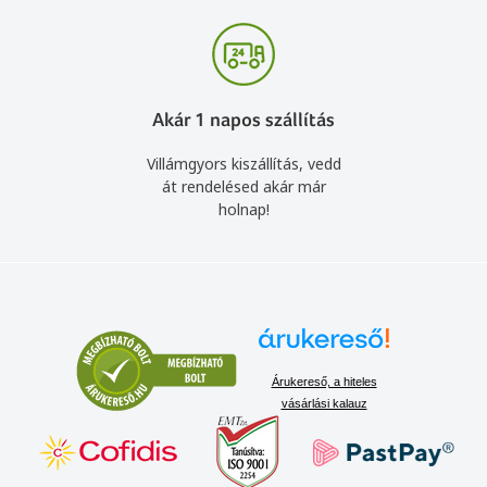
Akár 1 napos szállítás
Villámgyors kiszállítás, vedd
át rendelésed akár már
holnap!
Árukereső, a hiteles
vásárlási kalauz