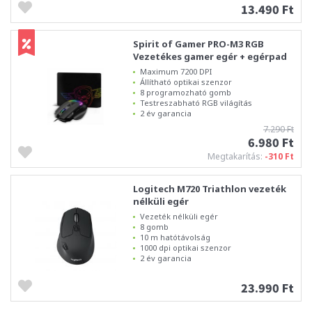
13.490 Ft
Spirit of Gamer PRO-M3 RGB
Vezetékes gamer egér + egérpad
Maximum 7200 DPI
Állítható optikai szenzor
8 programozható gomb
Testreszabható RGB világítás
2 év garancia
7.290 Ft
6.980 Ft
Megtakarítás:
-310 Ft
Logitech M720 Triathlon vezeték
nélküli egér
Vezeték nélküli egér
8 gomb
10 m hatótávolság
1000 dpi optikai szenzor
2 év garancia
23.990 Ft