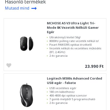
Hasonló termékek
Mutasd mind
MCHOSE A5 V3 Ultra Light Tri-
Mode 8K Vezeték Nélküli Gamer
Egér
Ultrakönnyű kivitel 56g!
8000Hz polling rate vezeték nélkül is!
Pixart PAW3395 optikai érzékelő
Vezeték nélküli és vezetékes működés
(BT, 2,4GHz)
2 év garancia
23.990 Ft
Logitech M500s Advanced Corded
USB egér - fekete
USB vezetékes egér
180 cm kábelhossz
400-4000 dpi optikai szenzor
7 gomb melyből 5 programozható
2 év garancia