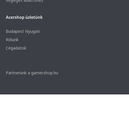
Végleges adattörlés
Acershop üzletünk
Budapest Nyugati
Rólunk
Cégadatok
Partnerünk a gamer.shop.hu
© 2026 Minden jog fenntartva. Notebook Bp. Kft.