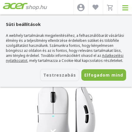
Süti beállítások
A webhely tartalmának megjelenítéséhez, a felhasználóbarát vásárlási
Acer webshop
>
Kiegészítők
>
Egerek
>
Mchose Egerek
>
MCHOSE M7 Pro
Vezeték Nélküli Gamer Egér 26000DPI - Fehér
élmény és a teljesítmény ellenőrzése érdekében sütiket és többféle
szolgáltatást használunk. Számunkra fontos, hogy kényelmesen
MCHOSE M7 Pro Vezeték Nélküli Gamer
böngéssz az oldalon és az is fontos, hogy releváns tartalmakat láss,
Egér 26000DPI - Fehér
ami tényleg érdekel. További információkért olvasd el az
Adatkezelési
nyilatkozatot
, mely tartalmazza a Cookie-kkal kapcsolatos részleteket.
Azonosító:
MC-M7-3
Testreszabás
Elfogadom mind