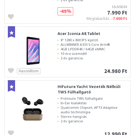
15.590 Ft
-49%
7.990 Ft
Megtakarítás:
-7.600 Ft
Acer Iconia A8 Tablet
8" 1280 x 800 IPS kijelző
ALLWINNER A333 5-Core Arm®
4GB LPDDR4X / 64GB eMMC
10 óra üzemidő!
2 év garancia
24.980 Ft
Hasonlítom
HiFuture Yacht Vezeték Nélküli
TWS Fülhallgató
Prémium TWS fülhallgató
In-Ear kialakítás
Qualcomm Chipset, APTX Adaptive
audio technológia
Stereo hangzás
2 év garancia
12.990 Ft