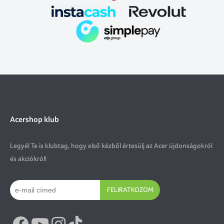
Acershop klub
Legyél Te is klubtag, hogy első kézből értesülj az Acer újdonságokról
és akciókról!
FELIRATKOZOM