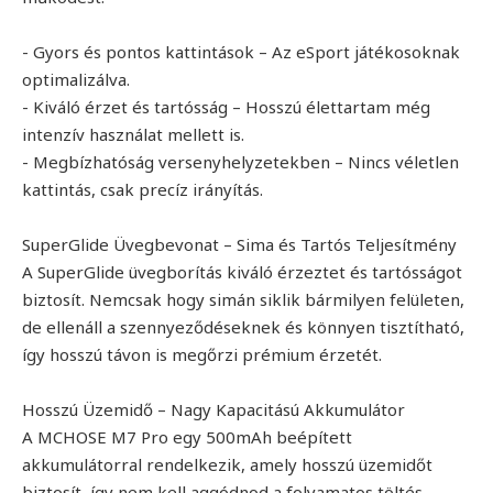
- Gyors és pontos kattintások – Az eSport játékosoknak
optimalizálva.
- Kiváló érzet és tartósság – Hosszú élettartam még
intenzív használat mellett is.
- Megbízhatóság versenyhelyzetekben – Nincs véletlen
kattintás, csak precíz irányítás.
SuperGlide Üvegbevonat – Sima és Tartós Teljesítmény
A SuperGlide üvegborítás kiváló érzeztet és tartósságot
biztosít. Nemcsak hogy simán siklik bármilyen felületen,
de ellenáll a szennyeződéseknek és könnyen tisztítható,
így hosszú távon is megőrzi prémium érzetét.
Hosszú Üzemidő – Nagy Kapacitású Akkumulátor
A MCHOSE M7 Pro egy 500mAh beépített
akkumulátorral rendelkezik, amely hosszú üzemidőt
biztosít, így nem kell aggódnod a folyamatos töltés