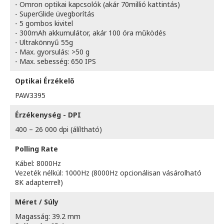
- Omron optikai kapcsolók (akár 70millió kattintás)
- SuperGlide üvegborítás
- 5 gombos kivitel
- 300mAh akkumulátor, akár 100 óra működés
- Ultrakönnyű 55g
- Max. gyorsulás: >50 g
- Max. sebesség: 650 IPS
Optikai Érzékelő
PAW3395
Érzékenység - DPI
400 – 26 000 dpi (álíltható)
Polling Rate
Kábel: 8000Hz
Vezeték nélkül: 1000Hz (8000Hz opcionálisan vásárolható
8K adapterrel!)
Méret / Súly
Magasság: 39.2 mm