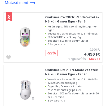
Mutasd mind
Onikuma CW930 Tri-Mode Vezeték
Nélküli Gamer Egér - Fehér
Különleges, átlátszó könnyített gamer
egér
Vezetékes és vezeték nélküli működés
800-3600 DPI érzékenység
Beépített 500 mAh akkumulátor
3 év garancia
9.990 Ft
-55%
4.490 Ft
Megtakarítás:
-5.500 Ft
Onikuma DM01 Tri-Mode Vezeték
Nélküli Gamer Egér - Fehér
Vezetékes és vezeték nélküli működés
12800 DPI érzékenység
Egyedileg felmatricázható
csúszásmentes gripekkel
Beépített 500 mAh akkumulátor, akár 50
óra üzemidő
3 év garancia