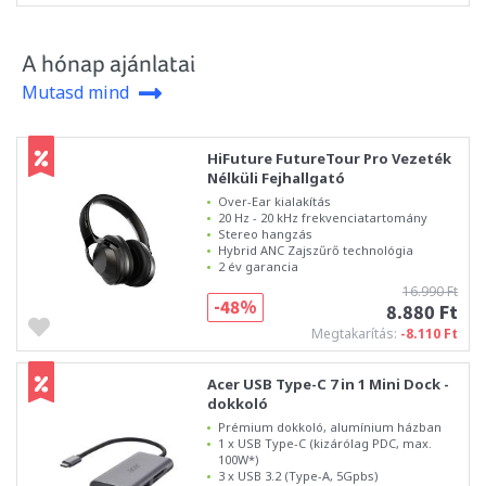
A hónap ajánlatai
Mutasd mind
HiFuture FutureTour Pro Vezeték
Nélküli Fejhallgató
Over-Ear kialakítás
20 Hz - 20 kHz frekvenciatartomány
Stereo hangzás
Hybrid ANC Zajszűrő technológia
2 év garancia
16.990 Ft
-48%
8.880 Ft
Megtakarítás:
-8.110 Ft
Acer USB Type-C 7 in 1 Mini Dock -
dokkoló
Prémium dokkoló, alumínium házban
1 x USB Type-C (kizárólag PDC, max.
100W*)
3 x USB 3.2 (Type-A, 5Gpbs)