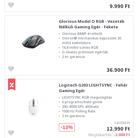
9.990 Ft
Glorious Model O RGB - Vezeték
Nélküli Gaming Egér - Fekete
Glorious BAMF érzékelő
Omron®️ mechanikus kapcsolók 20
millió kattintásra
16,8 millió színes RGB
G-Skates prémium egérláb
2 év garancia
36.900 Ft
Logitech G203 LIGHTSYNC - Fehér
Gaming Egér
LIGHTSYNC RGB-megvilágítás
6 programozható gomb
200–8000 DPI, állítható
1000 Hz Polling Rate
2 év garancia
14.990 Ft
-13%
12.990 Ft
Megtakarítás:
-2.000 Ft