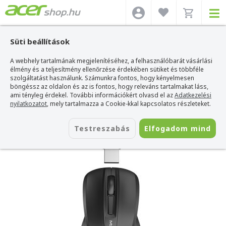
Süti beállítások
A webhely tartalmának megjelenítéséhez, a felhasználóbarát vásárlási
Acer webshop
>
Kiegészítők
>
Egerek
>
Meetion Egerek
>
Meetion MiniGo 2.4
Ghz Black Wireless Egér
élmény és a teljesítmény ellenőrzése érdekében sütiket és többféle
szolgáltatást használunk. Számunkra fontos, hogy kényelmesen
Meetion MiniGo 2.4 Ghz Black Wireless
böngéssz az oldalon és az is fontos, hogy releváns tartalmakat láss,
Egér
ami tényleg érdekel. További információkért olvasd el az
Adatkezelési
nyilatkozatot
, mely tartalmazza a Cookie-kkal kapcsolatos részleteket.
Azonosító:
MINIGOBLACK
Testreszabás
Elfogadom mind