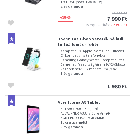
1 x HDMI (max 4K@30 Hz)
2 év garancia
15.590 Ft
-49%
7.990 Ft
Megtakarítás:
-7.600 Ft
Boost 3 az 1-ben Vezeték nélküli
töltőállomás - fehér
Kompatibilis, Apple, Samsung, Huawei...
Qi kompatibilis telefonokkal.
Samsung Galaxy Watch Kompatibilitás
Bemeneti feszültség/áram:9V/2A(Max.)
Vezeték nélküli kimenet: 15W(Max.)
1 év garancia
1.980 Ft
Acer Iconia A8 Tablet
8" 1280 x 800 IPS kijelző
ALLWINNER A333 5-Core Arm®
4GB LPDDR4X / 64GB eMMC
10 óra üzemidő!
2 év garancia