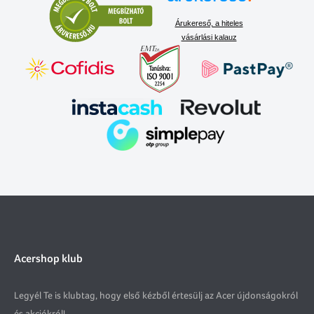
Árukereső, a hiteles
vásárlási kalauz
Acershop klub
Legyél Te is klubtag, hogy első kézből értesülj az Acer újdonságokról
és akciókról!