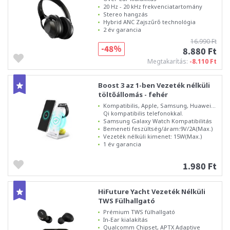
20 Hz - 20 kHz frekvenciatartomány
Stereo hangzás
Hybrid ANC Zajszűrő technológia
2 év garancia
16.990 Ft
-48%
8.880 Ft
Megtakarítás:
-8.110 Ft
Boost 3 az 1-ben Vezeték nélküli
töltőállomás - fehér
Kompatibilis, Apple, Samsung, Huawei...
Qi kompatibilis telefonokkal.
Samsung Galaxy Watch Kompatibilitás
Bemeneti feszültség/áram:9V/2A(Max.)
Vezeték nélküli kimenet: 15W(Max.)
1 év garancia
1.980 Ft
HiFuture Yacht Vezeték Nélküli
TWS Fülhallgató
Prémium TWS fülhallgató
In-Ear kialakítás
Qualcomm Chipset, APTX Adaptive