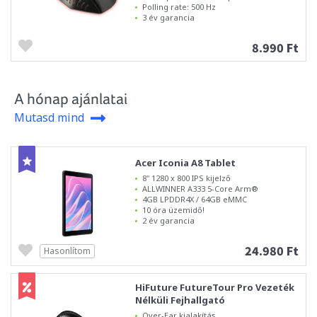
Polling rate: 500 Hz
3 év garancia
8.990 Ft
A hónap ajánlatai
Mutasd mind
Acer Iconia A8 Tablet
8" 1280 x 800 IPS kijelző
ALLWINNER A333 5-Core Arm®
4GB LPDDR4X / 64GB eMMC
10 óra üzemidő!
2 év garancia
24.980 Ft
Hasonlítom
HiFuture FutureTour Pro Vezeték
Nélküli Fejhallgató
Over-Ear kialakítás