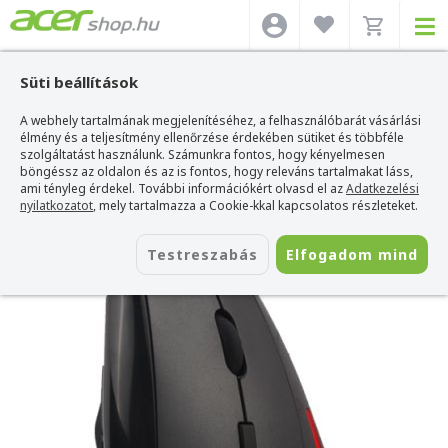
Süti beállítások
A webhely tartalmának megjelenítéséhez, a felhasználóbarát vásárlási
Acer webshop
>
Kiegészítők
>
Egerek
>
Meetion Egerek
>
Meetion MT-M380
vertikális egér
élmény és a teljesítmény ellenőrzése érdekében sütiket és többféle
szolgáltatást használunk. Számunkra fontos, hogy kényelmesen
Meetion MT-M380 vertikális egér
böngéssz az oldalon és az is fontos, hogy releváns tartalmakat láss,
ami tényleg érdekel. További információkért olvasd el az
Adatkezelési
Azonosító:
MT-M380
nyilatkozatot
, mely tartalmazza a Cookie-kkal kapcsolatos részleteket.
Testreszabás
Elfogadom mind