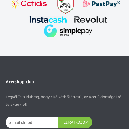
Acershop klub
Legyél Te is klubtag, hogy első kézből értesülj az Acer újdonságokról
és akciókról!
FELIRATKOZOM