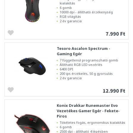
kialakítás
6 gomb
10000 dpi - állítható érzékenység
RGB világítás
2 év garancia
7.990 Ft
Tesoro Ascalon Spectrum -
Gaming Egér
7 függetlenül programozható gomb
Állítható RGB LED vezérlés
6400 DPI
200 ips érzékelés, 50 g gyorsulás
2 év garancia
12.990 Ft
Konix Drakkar Runemaster Evo
Vezetékes Gamer Egér - Fekete-
Piros
Tökéletes fogás, ergonomikus kialakítás
6 gomb
2500 dpi - állítható 4 lépésben