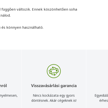
tól függően változik. Ennek köszönhetően soha
nálod.
ű és könnyen használható.
nról
Visszavásárlási garancia
ényelmesen,
Nincs kockázata egy gyors
Egyedülá
döntésnek. Akár cégeknek is!
érhes