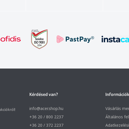
Kérdésed van?
Információ
info@acer.shop.hu
Vásárlás me
akciókról!
+36 20 / 800 2237
Általános fe
+36 20 / 372 2237
Adatkezelési