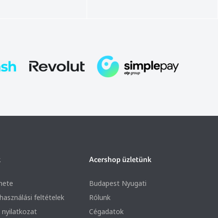
k
Acershop üzletünk
nete
Budapest Nyugati
lhasználási feltételek
Rólunk
 nyilatkozat
Cégadatok