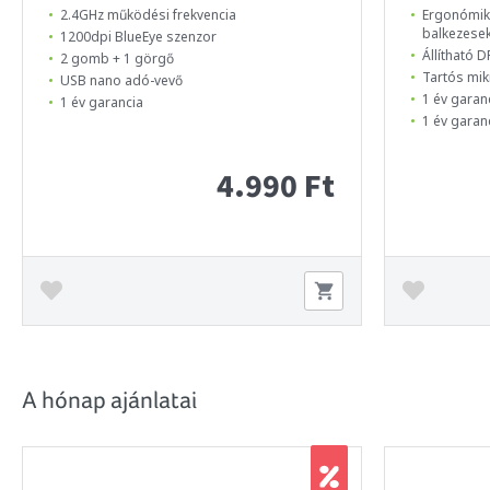
2.4GHz működési frekvencia
Ergonómiku
balkezese
1200dpi BlueEye szenzor
Állítható D
2 gomb + 1 görgő
Tartós mi
USB nano adó-vevő
1 év garan
1 év garancia
1 év garan
4.990 Ft
A hónap ajánlatai