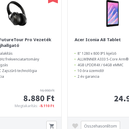
 FutureTour Pro Vezeték
Acer Iconia A8 Tablet
ejhallgató
alakítás
8" 1280 x 800 IPS kijelző
 kHz frekvenciatartomány
ALLWINNER A333 5-Core Arm®
ngzás
4GB LPDDR4X / 64GB eMMC
 Zajszűrő technológia
10 óra üzemidő!
cia
2 év garancia
16.990 Ft
8.880 Ft
24.
Megtakarítás:
-8.110 Ft
Összehasonlítom