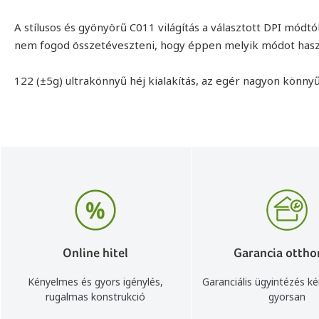
A stílusos és gyönyörű C011 világítás a választott DPI mód
nem fogod összetéveszteni, hogy éppen melyik módot hasz
122 (±5g) ultrakönnyű héj kialakítás, az egér nagyon könny
Online hitel
Garancia ottho
Kényelmes és gyors igénylés,
Garanciális ügyintézés k
rugalmas konstrukció
gyorsan