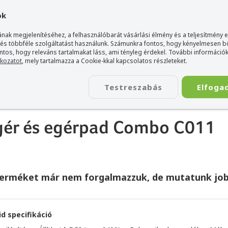
gyarország Acer márkaboltja
+36 20 / 800 2237
+36 20 / 372 2
ok
nak megjelenítéséhez, a felhasználóbarát vásárlási élmény és a teljesítmény 
 és többféle szolgáltatást használunk. Számunkra fontos, hogy kényelmesen 
ontos, hogy releváns tartalmakat láss, ami tényleg érdekel. További információk
tkozatot
, mely tartalmazza a Cookie-kkal kapcsolatos részleteket.
TÁSKA
ÉLETSTÍLUS
KIEGÉSZÍTŐ
KAPCSOLAT
Testreszabás
Elfoga
es gamer egér és egérpad Combo C011
gér és egérpad Combo C011
terméket már nem forgalmazzuk, de mutatunk job
id specifikáció