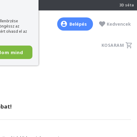
237
3D séta
ellenőrzése
Belépés
Kedvencek
böngéssz az
ért olvasd el az
KOSARAM
dom mind
bat!