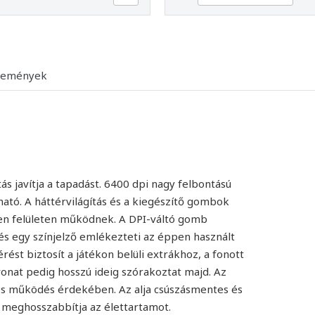
lemények
s javítja a tapadást. 6400 dpi nagy felbontású
ató. A háttérvilágítás és a kiegészítő gombok
yen felületen működnek. A DPI-váltó gomb
és egy színjelző emlékezteti az éppen használt
ést biztosít a játékon belüli extrákhoz, a fonott
evonat pedig hosszú ideig szórakoztat majd. Az
es működés érdekében. Az alja csúszásmentes és
 meghosszabbítja az élettartamot.