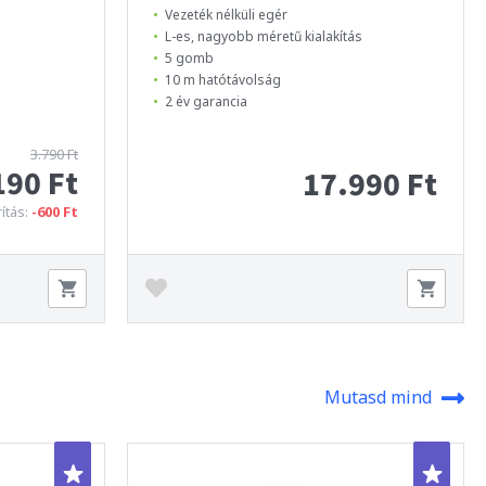
Vezeték nélküli egér
L-es, nagyobb méretű kialakítás
5 gomb
10 m hatótávolság
2 év garancia
3.790 Ft
190 Ft
17.990 Ft
ítás:
-600 Ft
Mutasd mind