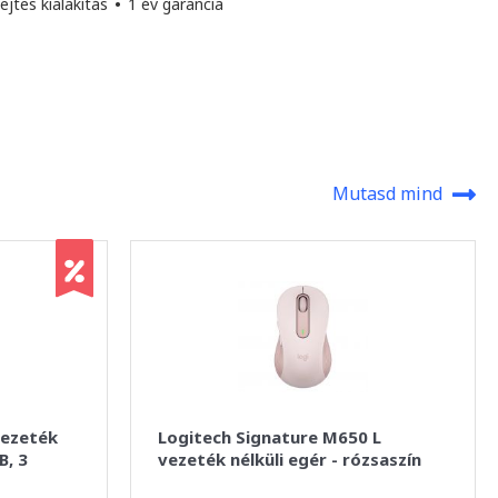
jtes kialakítás
•
1 év garancia
Mutasd mind
Vezeték
Logitech Signature M650 L
B, 3
vezeték nélküli egér - rózsaszín