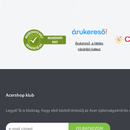
Árukereső, a hiteles
vásárlási kalauz
Acershop klub
Legyél Te is klubtag, hogy első kézből értesülj az Acer újdonságokról és 
FELIRATKOZOM