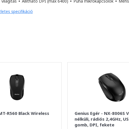
világítás
•
Állítható DPI (max 6400)
•
Puha mikrokapcsolók
•
Méhse
letes specifikáció
MT-R560 Black Wireless
Genius Egér - NX-8006S 
nélküli, rádiós 2,4GHz, US
gomb, DPI, fekete