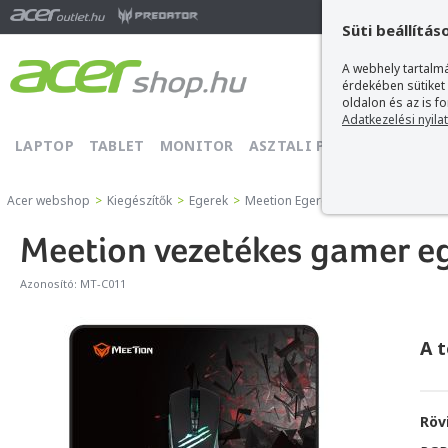
Ma
Süti beállítás
A webhely tartalmá
érdekében sütiket
oldalon és az is f
Adatkezelési nyila
LAPTOP
TABLET
MONITOR
ASZTALI PC
PROJEKTOR
Acer webshop
>
Kiegészítők
>
Egerek
>
Meetion Egerek
>
Meetion vezeték
Meetion vezetékes gamer e
Azonosító:
MT-C011
A 
Röv