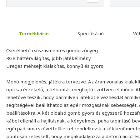
Termékleírás
Specifikáció
Vé
Cserélhető csúszásmentes gombszőnyeg
RGB háttérvilágítás, jobb játékélmény
Üreges méhsejt kialakítás, könnyű és gyors
Menő megjelenés, játékra tervezve. Az áramvonalas kialakítá
optikai érzékelő, a felbontás meghajtó szoftverrel módosíth
lehetővé teszik, hogy bármilyen játékot élvezhesd.B ármil
segítségével beállíthatod az egér mozgásának sebességét, 
beállításokra. A két oldalsó gomb gyors és egyszerű hozzáfér
kábel ellenáll a hajlításnak, a kényelmes, puha tapintású b
egérpad sima szövetfelülettel rendelkezik a zökkenőment
pontosan reteszelt, hogy megakadályozza a deformációt és