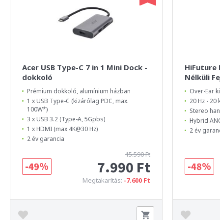
Acer USB Type-C 7 in 1 Mini Dock -
HiFuture
dokkoló
Nélküli F
Prémium dokkoló, alumínium házban
Over-Ear ki
1 x USB Type-C (kizárólag PDC, max.
20 Hz - 20
100W*)
Stereo ha
3 x USB 3.2 (Type-A, 5Gpbs)
Hybrid ANC
1 x HDMI (max 4K@30 Hz)
2 év garan
2 év garancia
15.590 Ft
7.990 Ft
-49%
-48%
Megtakarítás:
-7.600 Ft