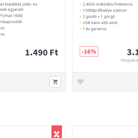
s kialakítás jobb- és
2.4GHz működési frekvencia
knek egyaránt
1200dpi BlueEye szenzor
PI (max 1600)
2 gomb + 1 görgő
krokapcsolók
USB nano adó-vevő
cia
1 év garancia
cia
3.
1.490 Ft
-16%
Megtakar