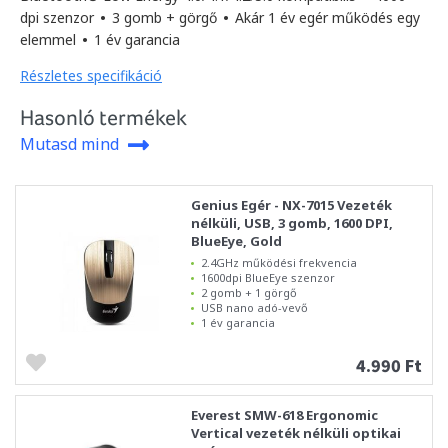
dpi szenzor
•
3 gomb + görgő
•
Akár 1 év egér működés egy
elemmel
•
1 év garancia
Részletes specifikáció
Hasonló termékek
Mutasd mind
Genius Egér - NX-7015 Vezeték
nélküli, USB, 3 gomb, 1600 DPI,
BlueEye, Gold
2.4GHz működési frekvencia
1600dpi BlueEye szenzor
2 gomb + 1 görgő
USB nano adó-vevő
1 év garancia
4.990 Ft
Everest SMW-618 Ergonomic
Vertical vezeték nélküli optikai