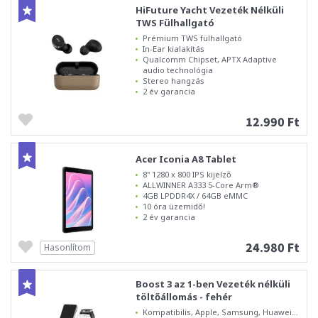
HiFuture Yacht Vezeték Nélküli
TWS Fülhallgató
Prémium TWS fülhallgató
In-Ear kialakítás
Qualcomm Chipset, APTX Adaptive
audio technológia
Stereo hangzás
2 év garancia
12.990 Ft
Acer Iconia A8 Tablet
8" 1280 x 800 IPS kijelző
ALLWINNER A333 5-Core Arm®
4GB LPDDR4X / 64GB eMMC
10 óra üzemidő!
2 év garancia
24.980 Ft
Hasonlítom
Boost 3 az 1-ben Vezeték nélküli
töltőállomás - fehér
Kompatibilis, Apple, Samsung, Huawei...