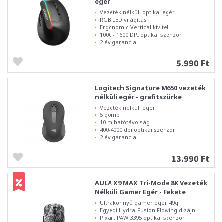
egér
Vezeték nélküli optikai egér
RGB LED világítás
Ergonomic Vertical kivitel
1000 - 1600 DPI optikai szenzor
2 év garancia
5.990 Ft
Logitech Signature M650 vezeték
nélküli egér - grafitszürke
Vezeték nélküli egér
5 gomb
10 m hatótávolság
400-4000 dpi optikai szenzor
2 év garancia
13.990 Ft
AULA X9 MAX Tri-Mode 8K Vezeték
Nélküli Gamer Egér - Fekete
Ultrakönnyű gamer egér, 49g!
Egyedi Hydra-Fusion Flowing dizájn
Pixart PAW 3395 optikai szenzor