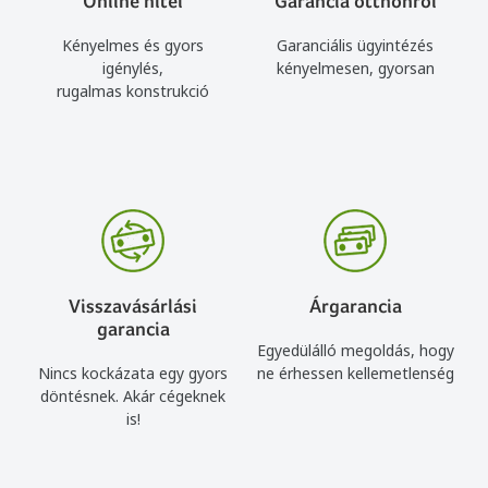
Online hitel
Garancia otthonról
Kényelmes és gyors
Garanciális ügyintézés
igénylés,
kényelmesen, gyorsan
rugalmas konstrukció
Visszavásárlási
Árgarancia
garancia
Egyedülálló megoldás, hogy
Nincs kockázata egy gyors
ne érhessen kellemetlenség
döntésnek. Akár cégeknek
is!