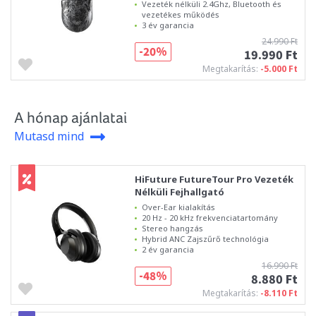
Vezeték nélküli 2.4Ghz, Bluetooth és
vezetékes működés
3 év garancia
24.990 Ft
-20%
19.990 Ft
Megtakarítás:
-5.000 Ft
A hónap ajánlatai
Mutasd mind
HiFuture FutureTour Pro Vezeték
Nélküli Fejhallgató
Over-Ear kialakítás
20 Hz - 20 kHz frekvenciatartomány
Stereo hangzás
Hybrid ANC Zajszűrő technológia
2 év garancia
16.990 Ft
-48%
8.880 Ft
Megtakarítás:
-8.110 Ft