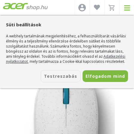
Süti beállítások
A webhely tartalmának megjelenítéséhez, a felhasználóbarát vásárlási
Acer webshop
>
Kiegészítők
>
Egerek
>
Microsoft Egerek
>
Microsoft Ocean
Plastic Bluetooth Mouse - Kagyló
élmény és a teljesítmény ellenőrzése érdekében sütiket és többféle
szolgáltatást használunk. Számunkra fontos, hogy kényelmesen
Microsoft Ocean Plastic Bluetooth
böngéssz az oldalon és az is fontos, hogy releváns tartalmakat láss,
Mouse - Kagyló
ami tényleg érdekel. További információkért olvasd el az
Adatkezelési
nyilatkozatot
, mely tartalmazza a Cookie-kkal kapcsolatos részleteket.
Azonosító:
I38-00006
Testreszabás
Elfogadom mind