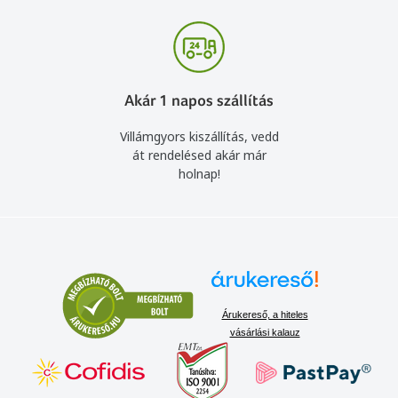
Akár 1 napos szállítás
Villámgyors kiszállítás, vedd
át rendelésed akár már
holnap!
Árukereső, a hiteles
vásárlási kalauz