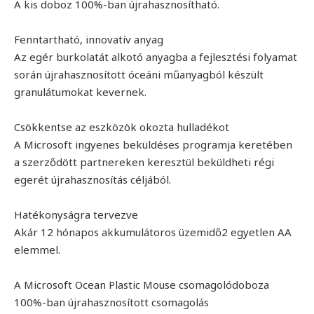
A kis doboz 100%-ban újrahasznosítható.
Fenntartható, innovatív anyag
Az egér burkolatát alkotó anyagba a fejlesztési folyamat
során újrahasznosított óceáni műanyagból készült
granulátumokat kevernek.
Csökkentse az eszközök okozta hulladékot
A Microsoft ingyenes beküldéses programja keretében
a szerződött partnereken keresztül beküldheti régi
egerét újrahasznosítás céljából.
Hatékonyságra tervezve
Akár 12 hónapos akkumulátoros üzemidő2 egyetlen AA
elemmel.
A Microsoft Ocean Plastic Mouse csomagolódoboza
100%-ban újrahasznosított csomagolás