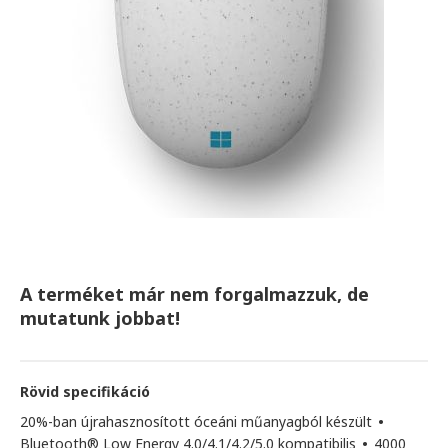
A terméket már nem forgalmazzuk, de
mutatunk jobbat!
Rövid specifikáció
20%-ban újrahasznosított óceáni műanyagból készült
•
Bluetooth® Low Energy 4.0/4.1/4.2/5.0 kompatibilis
•
4000