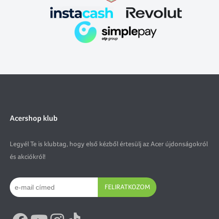
Acershop klub
Legyél Te is klubtag, hogy első kézből értesülj az Acer újdonságokról
és akciókról!
FELIRATKOZOM