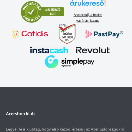
Árukereső, a hiteles
vásárlási kalauz
Acershop klub
Legyél Te is klubtag, hogy első kézből értesülj az Acer újdonságokról