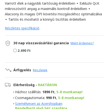
Varrott élek a nagyobb tartósság érdekében
•
Exkluzív QcK
mikroszövött anyag a maximális kontroll érdekében
•
Alacsony és magas DPI követési mozgásokhoz optimalizálva
•
Tartós és mosható a könnyű tisztítás érdekében
Részletes specifikáció
30 nap visszavásárlási garancia
Miért érdemes?
2.490 Ft
Árfigyelés
Részletek
Elérhetőség -
RAKTÁRON
Házhoz szállítás:
1890 Ft
,
5-8 munkanap!
Csomagautomata:
990 Ft
,
5-8 munkanap!
Személyesen az Acershopban
:
Rendelhető jövő hét szerdára