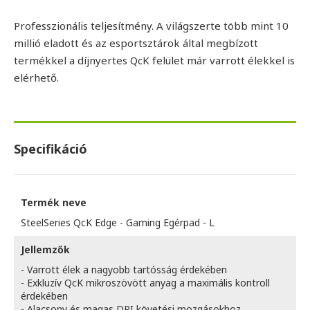
Professzionális teljesítmény. A világszerte több mint 10
millió eladott és az esportsztárok által megbízott
termékkel a díjnyertes QcK felület már varrott élekkel is
elérhető.
Specifikáció
Termék neve
SteelSeries QcK Edge - Gaming Egérpad - L
Jellemzők
- Varrott élek a nagyobb tartósság érdekében
- Exkluzív QcK mikroszövött anyag a maximális kontroll
érdekében
- Alacsony és magas DPI követési mozgásokhoz