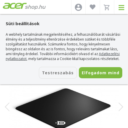
Süti beállítások
A webhely tartalmának megjelenítéséhez, a felhasználóbarát vásárlási
Acer webshop
>
Kiegészítők
>
Egérpadok
>
Steelseries Egérpadok
>
SteelSeries QcK Edge - Gaming Egérpad - L
élmény és a teljesítmény ellenőrzése érdekében sütiket és többféle
szolgáltatást használunk. Számunkra fontos, hogy kényelmesen
SteelSeries QcK Edge - Gaming Egérpad
böngéssz az oldalon és az is fontos, hogy releváns tartalmakat láss,
- L
ami tényleg érdekel. További információkért olvasd el az
Adatkezelési
nyilatkozatot
, mely tartalmazza a Cookie-kkal kapcsolatos részleteket.
Azonosító:
63823
Testreszabás
Elfogadom mind