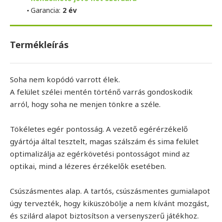
Garancia:
2 év
Termékleírás
Soha nem kopódó varrott élek.
A felület szélei mentén történő varrás gondoskodik
arról, hogy soha ne menjen tönkre a széle.
Tökéletes egér pontosság. A vezető egérérzékelő
gyártója által tesztelt, magas szálszám és sima felület
optimalizálja az egérkövetési pontosságot mind az
optikai, mind a lézeres érzékelők esetében.
Csúszásmentes alap. A tartós, csúszásmentes gumialapot
úgy tervezték, hogy kiküszöbölje a nem kívánt mozgást,
és szilárd alapot biztosítson a versenyszerű játékhoz.