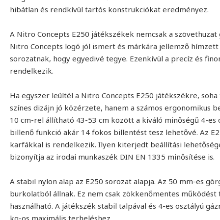
hibátlan és rendkívül tartós konstrukciókat eredményez.
A Nitro Concepts E250 játékszékek nemcsak a szövethuzat g
Nitro Concepts logó jól ismert és márkára jellemző hímzett 
sorozatnak, hogy egyedivé tegye. Ezenkívül a precíz és fin
rendelkezik.
Ha egyszer leültél a Nitro Concepts E250 játékszékre, soha
színes dizájn jó közérzete, hanem a számos ergonomikus beál
10 cm-rel állítható 43-53 cm között a kiváló minőségű 4-es
billenő funkció akár 14 fokos billentést tesz lehetővé. Az E
karfákkal is rendelkezik. Ilyen kiterjedt beállítási lehetősé
bizonyítja az irodai munkaszék DIN EN 1335 minősítése is.
A stabil nylon alap az E250 sorozat alapja. Az 50 mm-es g
burkolatból állnak. Ez nem csak zökkenőmentes működést 
használható. A játékszék stabil talpával és 4-es osztályú gá
kg-os maximális terheléshez.