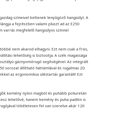
azdag színeivel keltenek lenyűgöző hangsúlyt. A
lángja a fejrészben valami pluszt ad az E250
om varrás megfelelő hangsúlyos színnel
 többé nem akarod elhagyni. Ezt nem csak a friss,
lítási lehetőség is biztosítja. A szék magassága
 osztályú gáznyomórugó segítségével. Az integrált
250 sorozat állítható háttámlával és rugalmas 2D
gekkel az ergonomikus üléstartás garantált! Ezt
örgők kemény nylon magból és puhább poliuretán
tesz lehetővé, hanem kemény és puha padlón is
zrugójával tökéletesen fel van szerelve akár 120