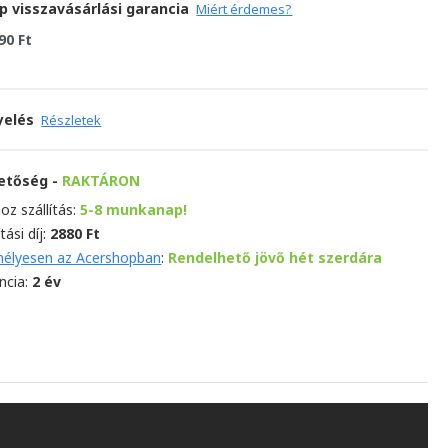
p visszavásárlási garancia
Miért érdemes?
90 Ft
yelés
Részletek
hetőség -
RAKTÁRON
oz szállítás:
5-8 munkanap!
ítási díj:
2880 Ft
élyesen az Acershopban
:
Rendelhető jövő hét szerdára
ncia:
2 év