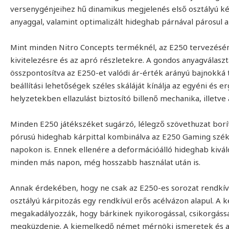
versenygénjeihez hű dinamikus megjelenés első osztályú k
anyaggal, valamint optimalizált hideghab párnával párosul
Mint minden Nitro Concepts terméknél, az E250 tervezésénél
kivitelezésre és az apró részletekre. A gondos anyagválaszt
összpontosítva az E250-et valódi ár-érték arányú bajnokká 
beállítási lehetőségek széles skáláját kínálja az egyéni és e
helyzetekben ellazulást biztosító billenő mechanika, illetve
Minden E250 játékszéket sugárzó, lélegző szövethuzat borí
pórusú hideghab kárpittal kombinálva az E250 Gaming szék
napokon is. Ennek ellenére a deformációálló hideghab kivál
minden más napon, még hosszabb használat után is.
Annak érdekében, hogy ne csak az E250-es sorozat rendkívüli
osztályú kárpitozás egy rendkívül erős acélvázon alapul. A
megakadályozzák, hogy bárkinek nyikorogással, csikorgással
megküzdenie. A kiemelkedő német mérnöki ismeretek és a