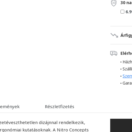
30 na
6.9
Árfig
Elér
Házh
Száll
Szem
Gara
lemények
Részletfizetés
zetéveszthetetlen dizájnnal rendelkezik,
ergonómiai kutatásoknak. A Nitro Concepts