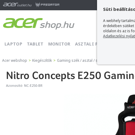
Ma
Süti beállítás
A webhely tartalmá
érdekében sütiket
oldalon és az is f
Adatkezelési nyila
LAPTOP
TABLET
MONITOR
ASZTALI PC
PROJEKTOR
Acer webshop
>
Kiegészítők
>
Gaming szék / asztal / szőnyeg
>
Nitro Conce
Nitro Concepts E250 Gaming
Azonosító:
NC-E250-BR