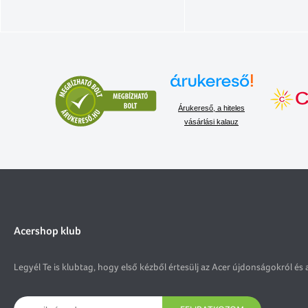
Árukereső, a hiteles
vásárlási kalauz
Acershop klub
Legyél Te is klubtag, hogy első kézből értesülj az Acer újdonságokról és 