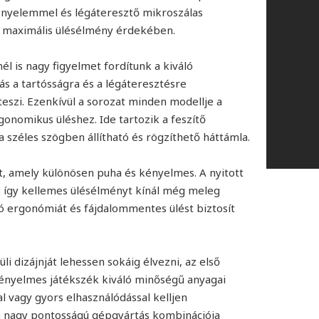
ényelemmel és légáteresztő mikroszálas
 a maximális ülésélmény érdekében.
 is nagy figyelmet fordítunk a kiváló
ás a tartósságra és a légáteresztésre
teszi. Ezenkívül a sorozat minden modellje a
rgonomikus üléshez. Ide tartozik a feszítő
 a széles szögben állítható és rögzíthető háttámla.
t, amely különösen puha és kényelmes. A nyitott
 így kellemes ülésélményt kínál még meleg
ó ergonómiát és fájdalommentes ülést biztosít
 dizájnját lehessen sokáig élvezni, az első
 kényelmes játékszék kiváló minőségű anyagai
 vagy gyors elhasználódással kelljen
 nagy pontosságú gépgyártás kombinációja