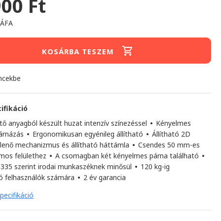
900 Ft
+ÁFA
KOSÁRBA TESZEM
ncekbe
ifikáció
tő anyagból készült huzat intenzív színezéssel
•
Kényelmes
párnázás
•
Ergonomikusan egyénileg állítható
•
Állítható 2D
llenő mechanizmus és állítható háttámla
•
Csendes 50 mm-es
mos felülethez
•
A csomagban két kényelmes párna található
•
335 szerint irodai munkaszéknek minősül
•
120 kg-ig
ó felhasználók számára
•
2 év garancia
pecifikáció