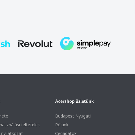
k
Acershop üzletünk
nete
Budapest Nyugati
lhasználási feltételek
Rólunk
 nyilatkozat
Cégadatok