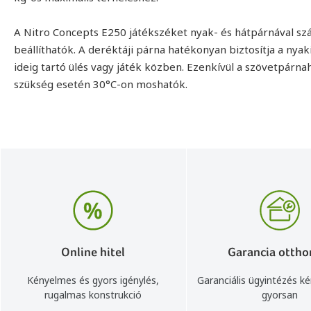
A Nitro Concepts E250 játékszéket nyak- és hátpárnával sz
beállíthatók. A deréktáji párna hatékonyan biztosítja a nya
ideig tartó ülés vagy játék közben. Ezenkívül a szövetpárn
szükség esetén 30°C-on moshatók.
Online hitel
Garancia ottho
Kényelmes és gyors igénylés,
Garanciális ügyintézés k
rugalmas konstrukció
gyorsan