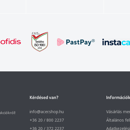
Kérdésed van?
Információ
info@acer.shop.hu
Vásárlás me
akciókról!
+36 20 / 800 2237
Általános fe
+36 20 / 372 2237
Adatkezelési