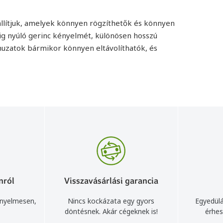
állítjuk, amelyek könnyen rögzíthetők és könnyen
kig nyúló gerinc kényelmét, különösen hosszú
ahuzatok bármikor könnyen eltávolíthatók, és
nról
Visszavásárlási garancia
ényelmesen,
Nincs kockázata egy gyors
Egyedülá
döntésnek. Akár cégeknek is!
érhes