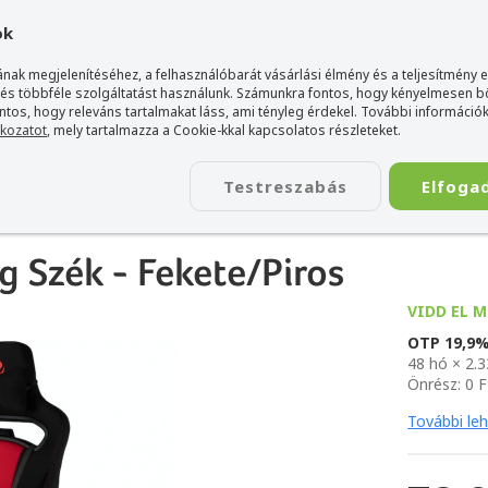
gyarország Acer márkaboltja
+36 20 / 800 2237
+36 20 / 372 2
ok
nak megjelenítéséhez, a felhasználóbarát vásárlási élmény és a teljesítmény 
 és többféle szolgáltatást használunk. Számunkra fontos, hogy kényelmesen 
ontos, hogy releváns tartalmakat láss, ami tényleg érdekel. További információk
tkozatot
, mely tartalmazza a Cookie-kkal kapcsolatos részleteket.
TÁSKA
ÉLETSTÍLUS
KIEGÉSZÍTŐ
KAPCSOLAT
Testreszabás
Elfoga
pts Gaming szék / asztal / szőnyeg
>
Nitro Concepts E250 Gaming Szék - Feke
 Szék - Fekete/Piros
VIDD EL M
OTP 19,9
48 hó × 2.3
Önrész: 0 F
További le