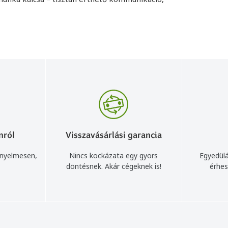
nról
Visszavásárlási garancia
ényelmesen,
Nincs kockázata egy gyors
Egyedülá
döntésnek. Akár cégeknek is!
érhes