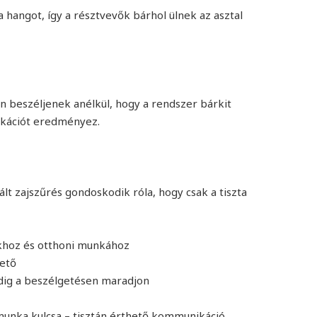
hangot, így a résztvevők bárhol ülnek az asztal
n beszéljenek anélkül, hogy a rendszer bárkit
kációt eredményez.
lt zajszűrés gondoskodik róla, hogy csak a tiszta
ákhoz és otthoni munkához
hető
ndig a beszélgetésen maradjon
unka kulcsa – tisztán érthető kommunikáció,