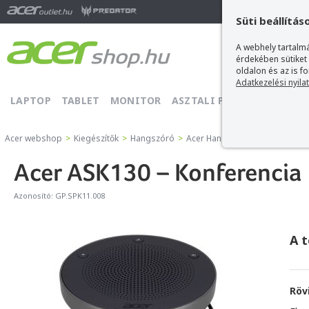
Ma
Süti beállítás
A webhely tartalmá
érdekében sütiket
oldalon és az is f
Adatkezelési nyila
LAPTOP
TABLET
MONITOR
ASZTALI PC
PROJEKTOR
Acer webshop
>
Kiegészítők
>
Hangszóró
>
Acer Hangszóró
>
Acer ASK130
Acer ASK130 – Konferencia
Azonosító:
GP.SPK11.008
A 
Röv