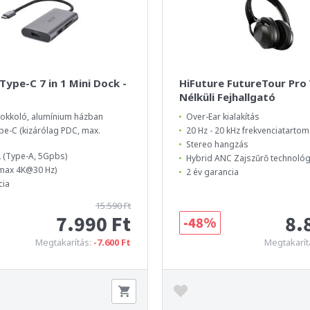
Type-C 7 in 1 Mini Dock -
HiFuture FutureTour Pro
Nélküli Fejhallgató
okkoló, alumínium házban
Over-Ear kialakítás
pe-C (kizárólag PDC, max.
20 Hz - 20 kHz frekvenciatarto
Stereo hangzás
2 (Type-A, 5Gpbs)
Hybrid ANC Zajszűrő technológ
(max 4K@30 Hz)
2 év garancia
cia
15.590 Ft
7.990 Ft
8.
-48%
Megtakarítás:
-7.600 Ft
Megtakarít