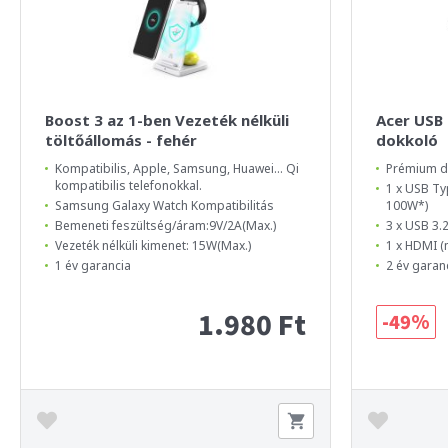
Boost 3 az 1-ben Vezeték nélküli
Acer USB 
töltőállomás - fehér
dokkoló
Kompatibilis, Apple, Samsung, Huawei... Qi
Prémium d
kompatibilis telefonokkal.
1 x USB Ty
Samsung Galaxy Watch Kompatibilitás
100W*)
Bemeneti feszültség/áram:9V/2A(Max.)
3 x USB 3.
Vezeték nélküli kimenet: 15W(Max.)
1 x HDMI 
1 év garancia
2 év garan
1.980 Ft
-49%