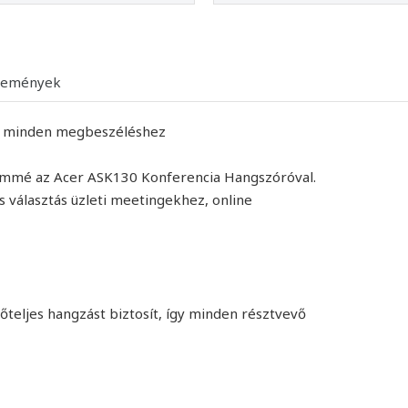
lemények
ng minden megbeszéléshez
teremmé az Acer ASK130 Konferencia Hangszóróval.
 választás üzleti meetingekhez, online
őteljes hangzást biztosít, így minden résztvevő