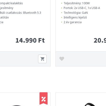
ompakt kialakítás
Teljesítmény: 100W
ljesítmény
Portok: 2x USB-C, 1x USB-A
küli csatlakozás: Bluetooth 5.3
Technológia: GaN
atótáv
Intelligens kijelző
cia
2 év garancia
14.990 Ft
20.