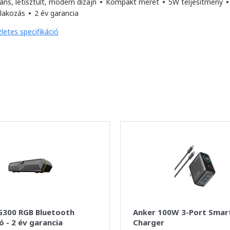
áns, letisztult, modern dizájn
•
Kompakt méret
•
5W teljesítmény
•
tlakozás
•
2 év garancia
letes specifikáció
MG300 RGB Bluetooth
Anker 100W 3-Port Smart
 - 2 év garancia
Charger