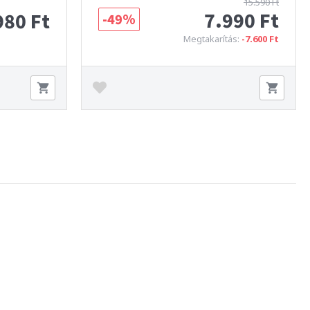
15.590 Ft
7.990 Ft
980 Ft
-49%
Megtakarítás:
-7.600 Ft