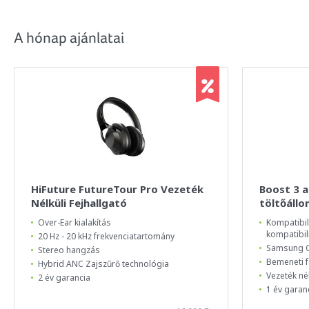
A hónap ajánlatai
HiFuture FutureTour Pro Vezeték
Boost 3 a
Nélküli Fejhallgató
töltőállo
Over-Ear kialakítás
Kompatibil
kompatibil
20 Hz - 20 kHz frekvenciatartomány
Samsung G
Stereo hangzás
Bemeneti f
Hybrid ANC Zajszűrő technológia
Vezeték né
2 év garancia
1 év garan