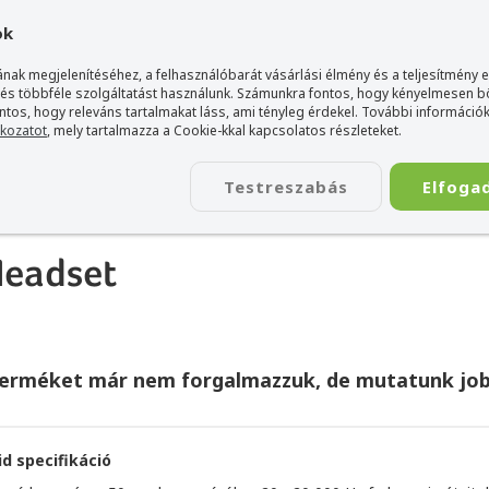
gyarország Acer márkaboltja
+36 20 / 800 2237
+36 20 / 372 2
ok
nak megjelenítéséhez, a felhasználóbarát vásárlási élmény és a teljesítmény 
 és többféle szolgáltatást használunk. Számunkra fontos, hogy kényelmesen 
ontos, hogy releváns tartalmakat láss, ami tényleg érdekel. További információk
tkozatot
, mely tartalmazza a Cookie-kkal kapcsolatos részleteket.
TÁSKA
ÉLETSTÍLUS
KIEGÉSZÍTŐ
KAPCSOLAT
Testreszabás
Elfoga
n 200 Gamer Headset
Headset
terméket már nem forgalmazzuk, de mutatunk job
id specifikáció