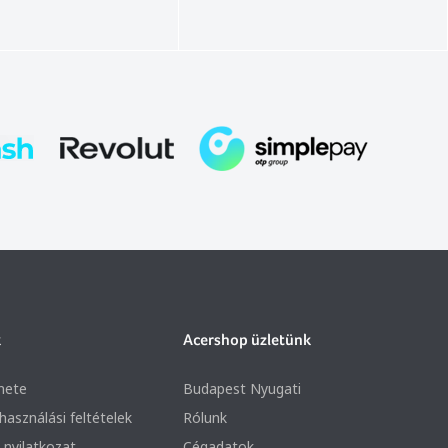
k
Acershop üzletünk
nete
Budapest Nyugati
lhasználási feltételek
Rólunk
 nyilatkozat
Cégadatok