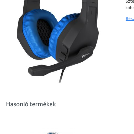
Szt
káb
Rész
Hasonló termékek