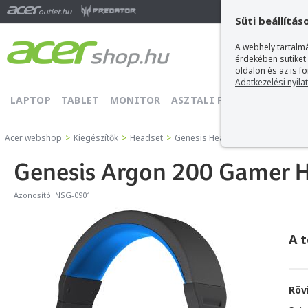
Ma
Süti beállítás
A webhely tartalmá
érdekében sütiket
oldalon és az is f
Adatkezelési nyila
LAPTOP
TABLET
MONITOR
ASZTALI PC
PROJEKTOR
Acer webshop
>
Kiegészítők
>
Headset
>
Genesis Headset
>
Genesis Argo
Genesis Argon 200 Gamer 
Azonosító:
NSG-0901
A 
Röv