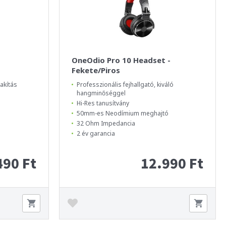
OneOdio Pro 10 Headset -
Fekete/Piros
lakítás
Professzionális fejhallgató, kiváló
hangminőséggel
Hi-Res tanusítvány
50mm-es Neodímium meghajtó
32 Ohm Impedancia
2 év garancia
490 Ft
12.990 Ft