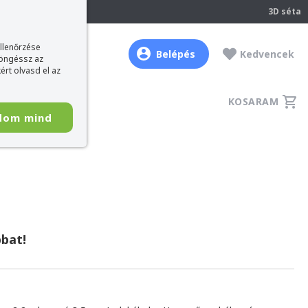
237
3D séta
ellenőrzése
Belépés
Kedvencek
böngéssz az
ért olvasd el az
KOSARAM
dom mind
bat!