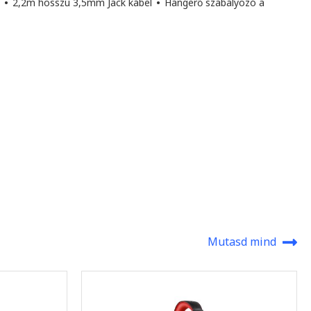
l
•
2,2m hosszú 3,5mm Jack kábel
•
Hangerő szabályozó a
Mutasd mind