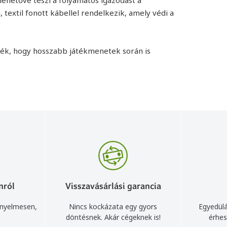
textil fonott kábellel rendelkezik, amely védi a
ték, hogy hosszabb játékmenetek során is
nról
Visszavásárlási garancia
ényelmesen,
Nincs kockázata egy gyors
Egyedülá
döntésnek. Akár cégeknek is!
érhes