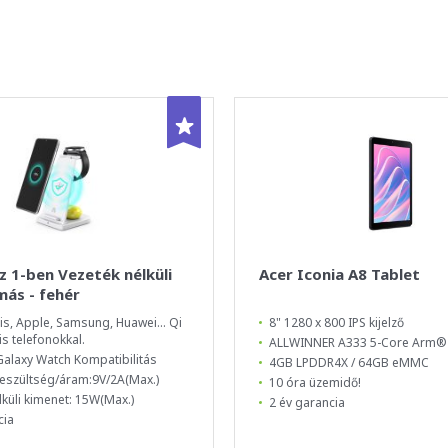
z 1-ben Vezeték nélküli
Acer Iconia A8 Tablet
más - fehér
is, Apple, Samsung, Huawei... Qi
8" 1280 x 800 IPS kijelző
is telefonokkal.
ALLWINNER A333 5-Core Arm®
alaxy Watch Kompatibilitás
4GB LPDDR4X / 64GB eMMC
eszültség/áram:9V/2A(Max.)
10 óra üzemidő!
lküli kimenet: 15W(Max.)
2 év garancia
cia