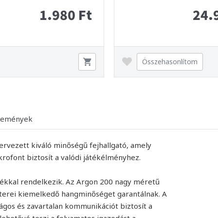
1.980 Ft
24.
Összehasonlítom
lemények
rvezett kiváló minőségű fejhallgató, amely
rofont biztosít a valódi játékélményhez.
ztékkal rendelkezik. Az Argon 200 nagy méretű
terei kiemelkedő hangminőséget garantálnak. A
ágos és zavartalan kommunikációt biztosít a
 lehetővé teszi a folyamatos igazodást a