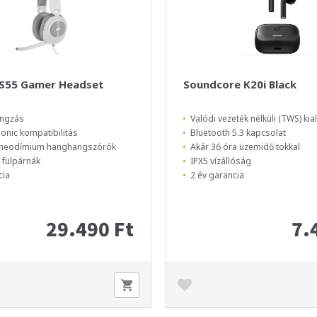
HS55 Gamer Headset
Soundcore K20i Black
angzás
Valódi vezeték nélküli (TWS) kia
nic kompatibilitás
Bluetooth 5.3 kapcsolat
neodímium hanghangszórók
Akár 36 óra üzemidő tokkal
 fülpárnák
IPX5 vízállóság
cia
2 év garancia
29.490 Ft
7.