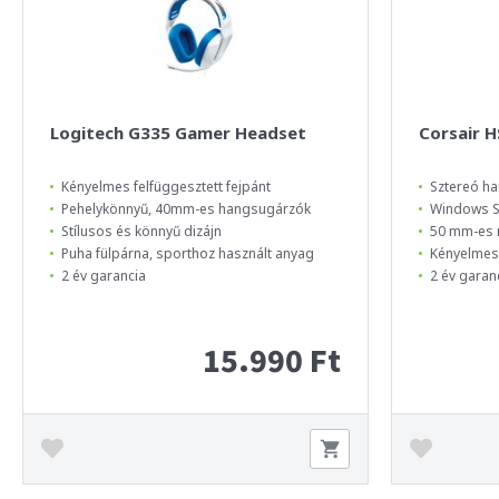
Logitech G335 Gamer Headset
Corsair 
Kényelmes felfüggesztett fejpánt
Sztereó h
Pehelykönnyű, 40mm-es hangsugárzók
Windows So
Stílusos és könnyű dizájn
50 mm-es 
Puha fülpárna, sporthoz használt anyag
Kényelmes
2 év garancia
2 év garan
15.990 Ft