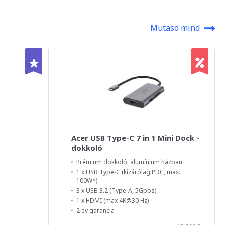
Mutasd mind
Acer USB Type-C 7 in 1 Mini Dock -
dokkoló
Prémium dokkoló, alumínium házban
1 x USB Type-C (kizárólag PDC, max.
100W*)
3 x USB 3.2 (Type-A, 5Gpbs)
1 x HDMI (max 4K@30 Hz)
2 év garancia