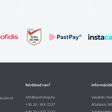
Kérdésed van?
Információ
info@acer.shop.hu
Vásárlás me
akciókról!
+36 20 / 800 2237
Általános fe
+36 20 / 372 2237
Adatkezelési