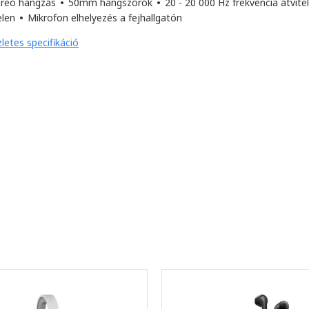
ereó hangzás
•
50mm hangszórók
•
20 - 20 000 Hz frekvencia átvite
elen
•
Mikrofon elhelyezés a fejhallgatón
letes specifikáció