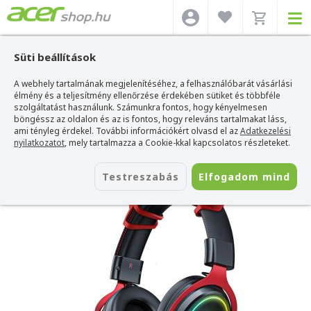
Süti beállítások
A webhely tartalmának megjelenítéséhez, a felhasználóbarát vásárlási
Acer webshop
>
Kiegészítők
>
Headset
>
Onikuma Headset
>
Onikuma X10
Fekete-Piros RGB Gamer Headset - Ördögszarvas
élmény és a teljesítmény ellenőrzése érdekében sütiket és többféle
szolgáltatást használunk. Számunkra fontos, hogy kényelmesen
Onikuma X10 Fekete-Piros RGB Gamer
böngéssz az oldalon és az is fontos, hogy releváns tartalmakat láss,
Headset - Ördögszarvas
ami tényleg érdekel. További információkért olvasd el az
Adatkezelési
nyilatkozatot
, mely tartalmazza a Cookie-kkal kapcsolatos részleteket.
Azonosító:
X10 oxhorn RGB
Testreszabás
Elfogadom mind