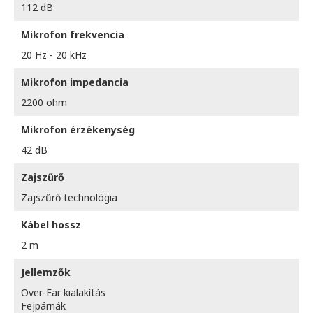
112 dB
Mikrofon frekvencia
20 Hz - 20 kHz
Mikrofon impedancia
2200 ohm
Mikrofon érzékenység
42 dB
Zajszűrő
Zajszűrő technológia
Kábel hossz
2 m
Jellemzők
Over-Ear kialakítás
Fejpárnák