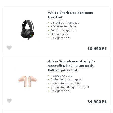
White Shark Ocelot Gamer
Headset
Virtuális 7.1 hangzás
Körkörös fülpárna
50 mm hangszóró
LED világítás
2 év garancia
10.490 Ft
Anker Soundcore Liberty 5 -
Vezeték Nélküli Bluetooth
Fülhallgató - Pink
Adaptív ANC 3.0
Dolby Audio támogatás
Hi-Res Audio és LDAC
6 mikrofon AI algoritmussal
2 év garancia
34.900 Ft