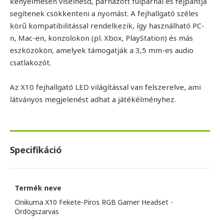
kényelmesen viselhesd, párnázott fülpárnái és fejpántja
segítenek csökkenteni a nyomást. A fejhallgató széles
körű kompatibilitással rendelkezik, így használható PC-
n, Mac-en, konzolokon (pl. Xbox, PlayStation) és más
eszközökön, amelyek támogatják a 3,5 mm-es audio
csatlakozót.
Az X10 fejhallgató LED világítással van felszerelve, ami
látványos megjelenést adhat a játékélményhez.
Specifikáció
Termék neve
Onikuma X10 Fekete-Piros RGB Gamer Headset -
Ördögszarvas