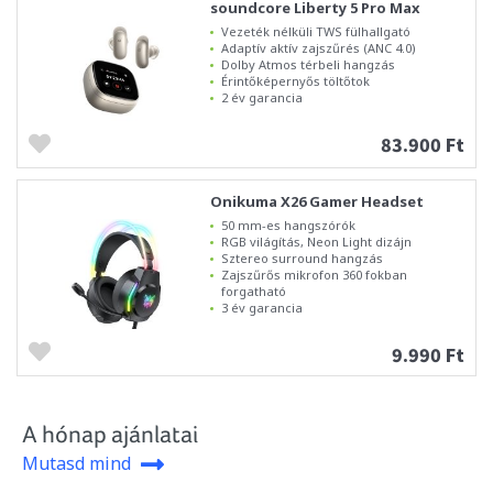
soundcore Liberty 5 Pro Max
Vezeték nélküli TWS fülhallgató
Adaptív aktív zajszűrés (ANC 4.0)
Dolby Atmos térbeli hangzás
Érintőképernyős töltőtok
2 év garancia
83.900 Ft
Onikuma X26 Gamer Headset
50 mm-es hangszórók
RGB világítás, Neon Light dizájn
Sztereo surround hangzás
Zajszűrős mikrofon 360 fokban
forgatható
3 év garancia
9.990 Ft
A hónap ajánlatai
Mutasd mind