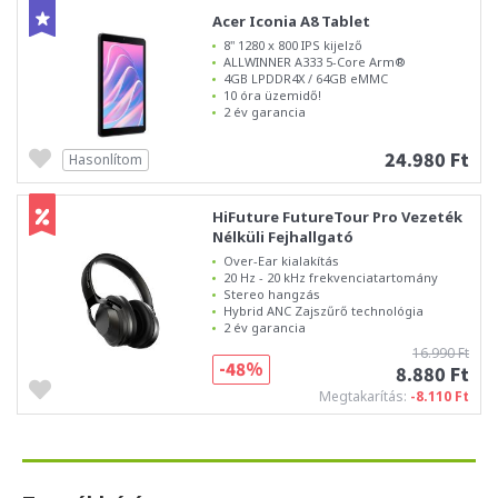
Acer Iconia A8 Tablet
8" 1280 x 800 IPS kijelző
ALLWINNER A333 5-Core Arm®
4GB LPDDR4X / 64GB eMMC
10 óra üzemidő!
2 év garancia
24.980 Ft
Hasonlítom
HiFuture FutureTour Pro Vezeték
Nélküli Fejhallgató
Over-Ear kialakítás
20 Hz - 20 kHz frekvenciatartomány
Stereo hangzás
Hybrid ANC Zajszűrő technológia
2 év garancia
16.990 Ft
-48%
8.880 Ft
Megtakarítás:
-8.110 Ft