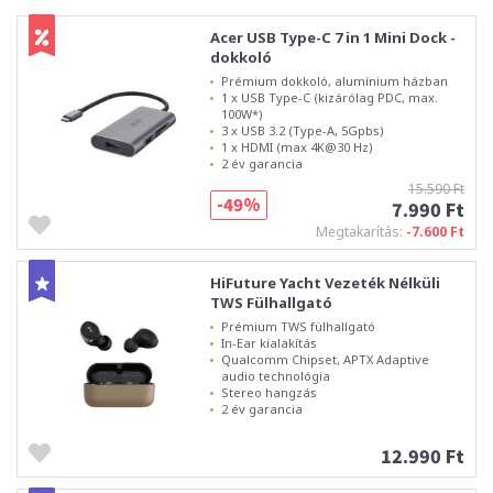
Acer USB Type-C 7 in 1 Mini Dock -
dokkoló
Prémium dokkoló, alumínium házban
1 x USB Type-C (kizárólag PDC, max.
100W*)
3 x USB 3.2 (Type-A, 5Gpbs)
1 x HDMI (max 4K@30 Hz)
2 év garancia
15.590 Ft
-49%
7.990 Ft
Megtakarítás:
-7.600 Ft
HiFuture Yacht Vezeték Nélküli
TWS Fülhallgató
Prémium TWS fülhallgató
In-Ear kialakítás
Qualcomm Chipset, APTX Adaptive
audio technológia
Stereo hangzás
2 év garancia
12.990 Ft