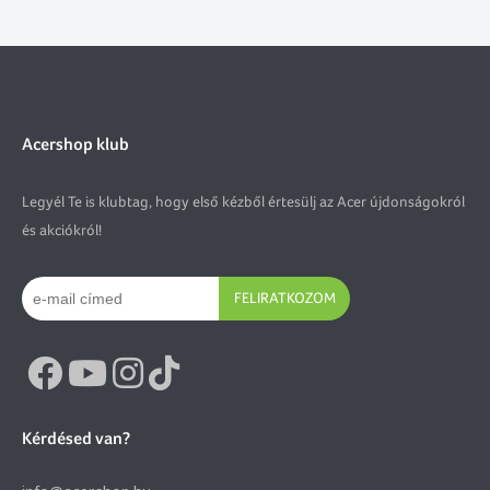
Acershop klub
Legyél Te is klubtag, hogy első kézből értesülj az Acer újdonságokról
és akciókról!
FELIRATKOZOM
Kérdésed van?