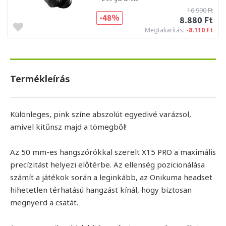
16.990 Ft
-48%
8.880 Ft
Megtakarítás:
-8.110 Ft
Termékleírás
Különleges, pink színe abszolút egyedivé varázsol,
amivel kitűnsz majd a tömegből!
Az 50 mm-es hangszórókkal szerelt X15 PRO a maximális
precízitást helyezi előtérbe. Az ellenség pozicionálása
számít a játékok során a leginkább, az Onikuma headset
hihetetlen térhatású hangzást kínál, hogy biztosan
megnyerd a csatát.