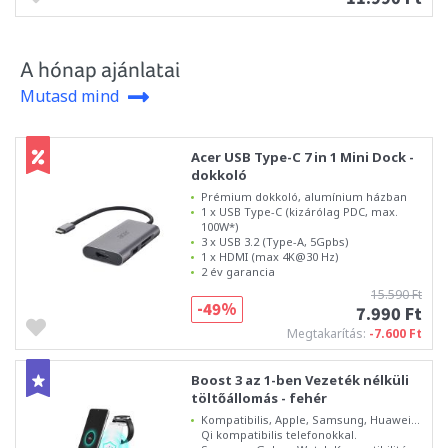
A hónap ajánlatai
Mutasd mind
Acer USB Type-C 7 in 1 Mini Dock -
dokkoló
Prémium dokkoló, alumínium házban
1 x USB Type-C (kizárólag PDC, max.
100W*)
3 x USB 3.2 (Type-A, 5Gpbs)
1 x HDMI (max 4K@30 Hz)
2 év garancia
15.590 Ft
-49%
7.990 Ft
Megtakarítás:
-7.600 Ft
Boost 3 az 1-ben Vezeték nélküli
töltőállomás - fehér
Kompatibilis, Apple, Samsung, Huawei...
Qi kompatibilis telefonokkal.