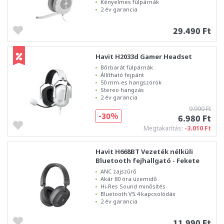
Kényelmes fülpárnák
2 év garancia
29.490 Ft
Havit H2033d Gamer Headset
Bőrbarát fülpárnák
Állítható fejpánt
50 mm-es hangszórók
Stereo hangzás
2 év garancia
9.990 Ft
-30%
6.980 Ft
Megtakarítás:
-3.010 Ft
Havit H668BT Vezeték nélküli
Bluetooth fejhallgató - Fekete
ANC zajszűrő
Akár 80 óra üzemidő
Hi-Res Sound minősítés
Bluetooth V5.4 kapcsolódás
2 év garancia
11.990 Ft