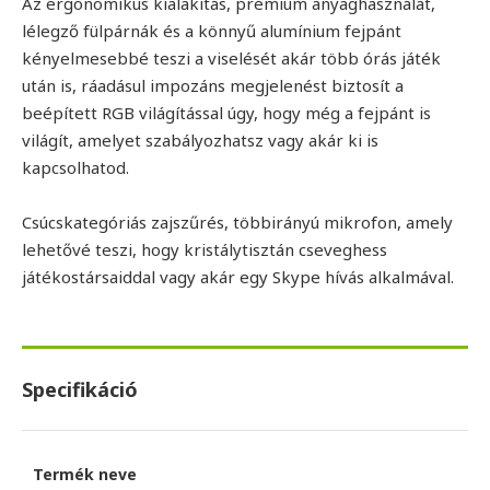
Az ergonomikus kialakítás, prémium anyaghasználat,
lélegző fülpárnák és a könnyű alumínium fejpánt
kényelmesebbé teszi a viselését akár több órás játék
után is, ráadásul impozáns megjelenést biztosít a
beépített RGB világítással úgy, hogy még a fejpánt is
világít, amelyet szabályozhatsz vagy akár ki is
kapcsolhatod.
Csúcskategóriás zajszűrés, többirányú mikrofon, amely
lehetővé teszi, hogy kristálytisztán cseveghess
játékostársaiddal vagy akár egy Skype hívás alkalmával.
Specifikáció
Termék neve