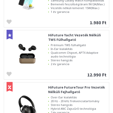
Samsung Galaxy Watch Kompatibilitás
Bemeneti feszültség/áram:9V/2A(Max.)
Vezeték nélküli kimenet: 15W(Max.)
1 év garancia
1.980 Ft
HiFuture Yacht Vezeték Nélküli
TWS Fülhallgató
Prémium TWS fülhallgató
In-Ear kialakítás
Qualcomm Chipset, APTX Adaptive
audio technológia
Stereo hangzás
2 év garancia
12.990 Ft
HiFuture FutureTour Pro Vezeték
Nélküli Fejhallgató
Over-Ear kialakítás
20 Hz - 20 kHz frekvenciatartomány
Stereo hangzás
Hybrid ANC Zajszűrő technológia
2 év garancia