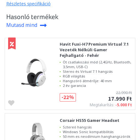
Részletes specifikáció
Hasonló termékek
Mutasd mind
Havit Fuxi-H7 Premium Virtual 7.1
Vezeték Nélküli Gamer
Fejhallgató - Fehér
Öt csatlakozási mód (2,4GHz, Bluetooth,
3,5mm, USB-C)
Stereo és Virtual 7.1 hangzás
RGB világítás
Hangszóró átmérője: 40 mm
2 év garancia
22.990 Ft
-22%
17.990 Ft
Megtakarítás:
-5.000 Ft
Corsair HS55 Gamer Headset
Sztereó hangzás
Windows Sonic kompatibilitás
50 mm-es neodímium hanghangszórók