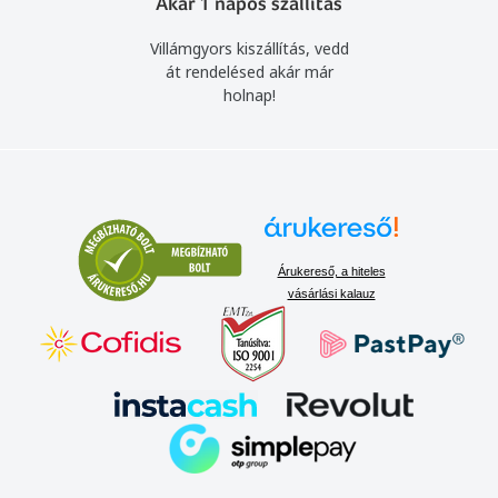
Akár 1 napos szállítás
Villámgyors kiszállítás, vedd
át rendelésed akár már
holnap!
Árukereső, a hiteles
vásárlási kalauz