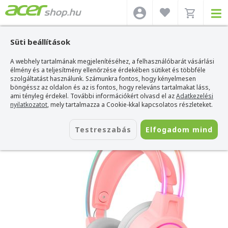
Süti beállítások
A webhely tartalmának megjelenítéséhez, a felhasználóbarát vásárlási
Acer webshop
>
Kiegészítők
>
Headset
>
Onikuma Headset
>
Onikuma X15
PRO Gamer Headset
élmény és a teljesítmény ellenőrzése érdekében sütiket és többféle
szolgáltatást használunk. Számunkra fontos, hogy kényelmesen
Onikuma X15 PRO Gamer Headset
böngéssz az oldalon és az is fontos, hogy releváns tartalmakat láss,
ami tényleg érdekel. További információkért olvasd el az
Adatkezelési
Azonosító:
X15 PRO Pink RGB
nyilatkozatot
, mely tartalmazza a Cookie-kkal kapcsolatos részleteket.
Testreszabás
Elfogadom mind