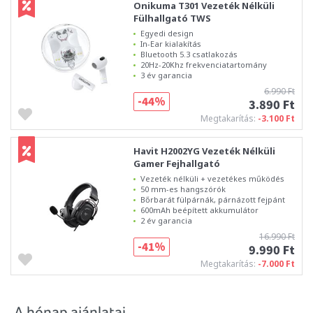
Onikuma T301 Vezeték Nélküli
Fülhallgató TWS
Egyedi design
In-Ear kialakítás
Bluetooth 5.3 csatlakozás
20Hz-20Khz frekvenciatartomány
3 év garancia
6.990 Ft
-44%
3.890 Ft
Megtakarítás:
-3.100 Ft
Havit H2002YG Vezeték Nélküli
Gamer Fejhallgató
Vezeték nélküli + vezetékes működés
50 mm-es hangszórók
Bőrbarát fülpárnák, párnázott fejpánt
600mAh beépített akkumulátor
2 év garancia
16.990 Ft
-41%
9.990 Ft
Megtakarítás:
-7.000 Ft
A hónap ajánlatai