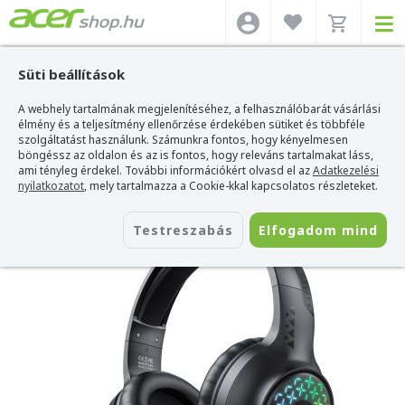
Süti beállítások
A webhely tartalmának megjelenítéséhez, a felhasználóbarát vásárlási
Acer webshop
>
Kiegészítők
>
Headset
>
Onikuma Headset
>
Onikuma X7
Pro RGB Gaming Fejhallgató - Fekete
élmény és a teljesítmény ellenőrzése érdekében sütiket és többféle
szolgáltatást használunk. Számunkra fontos, hogy kényelmesen
Onikuma X7 Pro RGB Gaming
böngéssz az oldalon és az is fontos, hogy releváns tartalmakat láss,
Fejhallgató - Fekete
ami tényleg érdekel. További információkért olvasd el az
Adatkezelési
nyilatkozatot
, mely tartalmazza a Cookie-kkal kapcsolatos részleteket.
Azonosító:
X7 PRO RGB 3.5mm
Testreszabás
Elfogadom mind