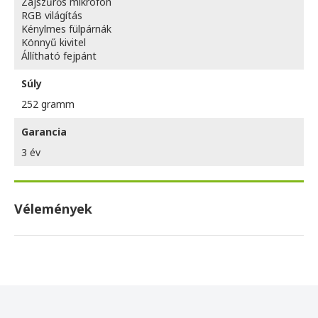
Zajszűrős mikrofon
RGB világítás
Kénylmes fülpárnák
Könnyű kivitel
Állítható fejpánt
Súly
252 gramm
Garancia
3 év
Vélemények