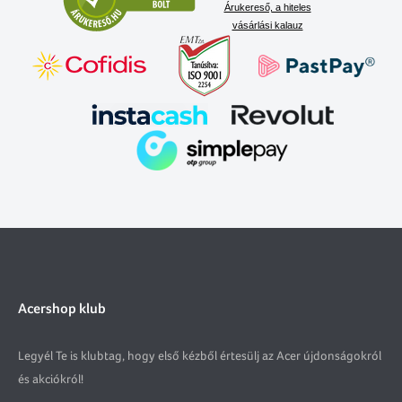
Árukereső, a hiteles
vásárlási kalauz
Acershop klub
Legyél Te is klubtag, hogy első kézből értesülj az Acer újdonságokról
és akciókról!