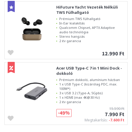
HiFuture Yacht Vezeték Nélküli
TWS Fülhallgató
Prémium TWS fülhallgató
In-Ear kialakítás
Qualcomm Chipset, APTX Adaptive
audio technológia
Stereo hangzás
2 év garancia
12.990 Ft
Acer USB Type-C 7 in 1 Mini Dock -
dokkoló
Prémium dokkoló, alumínium házban
1 x USB Type-C (kizárólag PDC, max.
100W*)
3 x USB 3.2 (Type-A, 5Gpbs)
1 x HDMI (max 4K@30 Hz)
2 év garancia
15.590 Ft
-49%
7.990 Ft
Megtakarítás:
-7.600 Ft