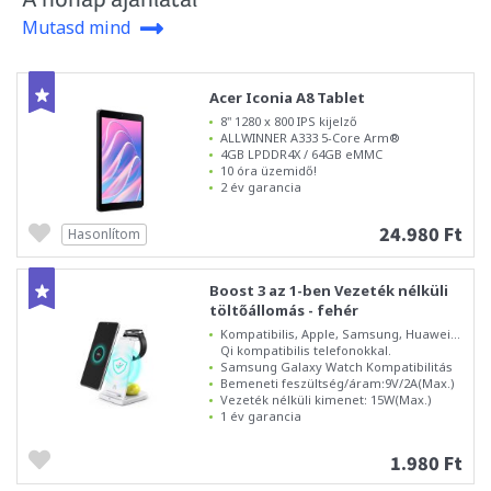
Mutasd mind
Acer Iconia A8 Tablet
8" 1280 x 800 IPS kijelző
ALLWINNER A333 5-Core Arm®
4GB LPDDR4X / 64GB eMMC
10 óra üzemidő!
2 év garancia
24.980 Ft
Hasonlítom
Boost 3 az 1-ben Vezeték nélküli
töltőállomás - fehér
Kompatibilis, Apple, Samsung, Huawei...
Qi kompatibilis telefonokkal.
Samsung Galaxy Watch Kompatibilitás
Bemeneti feszültség/áram:9V/2A(Max.)
Vezeték nélküli kimenet: 15W(Max.)
1 év garancia
1.980 Ft