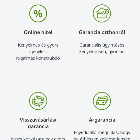
Online hitel
Garancia otthonról
Kényelmes és gyors
Garanciális ügyintézés
igénylés,
kényelmesen, gyorsan
rugalmas konstrukció
Visszavásárlási
Árgarancia
garancia
Egyedülálló megoldás, hogy
Nincs kockázata egy gyors
ne érhessen kellemetlenség