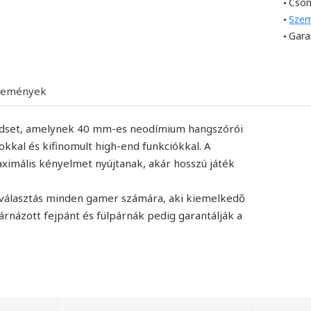
Cso
Szem
Gara
lemények
dset, amelynek 40 mm-es neodímium hangszórói
kkal és kifinomult high-end funkciókkal. A
aximális kényelmet nyújtanak, akár hosszú játék
álasztás minden gamer számára, aki kiemelkedő
árnázott fejpánt és fülpárnák pedig garantálják a