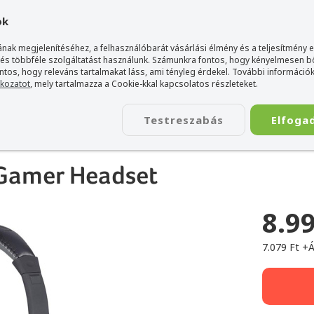
gyarország Acer márkaboltja
+36 20 / 800 2237
+36 20 / 372 2
ok
nak megjelenítéséhez, a felhasználóbarát vásárlási élmény és a teljesítmény 
 és többféle szolgáltatást használunk. Számunkra fontos, hogy kényelmesen 
ontos, hogy releváns tartalmakat láss, ami tényleg érdekel. További információk
tkozatot
, mely tartalmazza a Cookie-kkal kapcsolatos részleteket.
TÁSKA
ÉLETSTÍLUS
KIEGÉSZÍTŐ
KAPCSOLAT
Testreszabás
Elfoga
Nighthawk Gamer Headset
Gamer Headset
8.99
7.079 Ft +