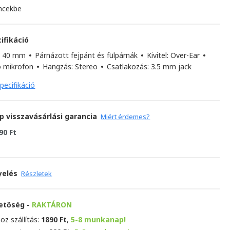
ncekbe
ifikáció
: 40 mm
•
Párnázott fejpánt és fülpárnák
•
Kivitel: Over-Ear
•
ó mikrofon
•
Hangzás: Stereo
•
Csatlakozás: 3.5 mm jack
pecifikáció
p visszavásárlási garancia
Miért érdemes?
90 Ft
yelés
Részletek
hetőség -
RAKTÁRON
oz szállítás:
1890 Ft
,
5-8 munkanap!