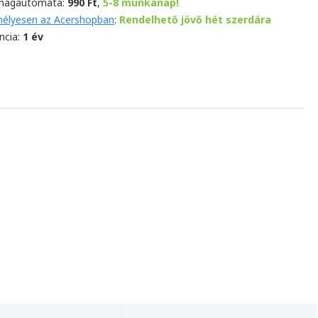
magautomata:
990 Ft
,
5-8 munkanap!
élyesen az Acershopban
:
Rendelhető jövő hét szerdára
ncia:
1 év