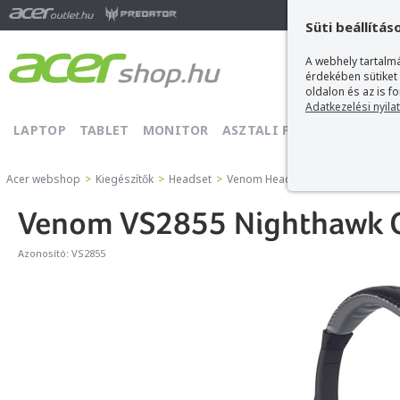
Ma
Süti beállítás
A webhely tartalmá
érdekében sütiket
oldalon és az is f
Adatkezelési nyila
LAPTOP
TABLET
MONITOR
ASZTALI PC
PROJEKTOR
Acer webshop
>
Kiegészítők
>
Headset
>
Venom Headset
>
Venom VS2855 
Venom VS2855 Nighthawk 
Azonosító:
VS2855