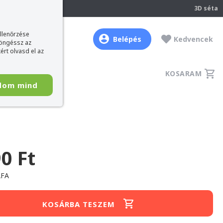
237
3D séta
ellenőrzése
Belépés
Kedvencek
böngéssz az
ért olvasd el az
KOSARAM
dom mind
0 Ft
ÁFA
KOSÁRBA TESZEM