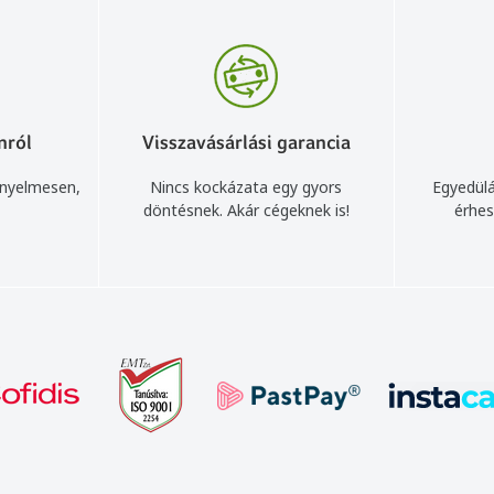
nról
Visszavásárlási garancia
ényelmesen,
Nincs kockázata egy gyors
Egyedülá
döntésnek. Akár cégeknek is!
érhes