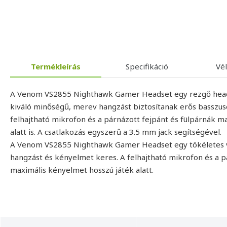
Termékleírás
Specifikáció
Vé
A Venom VS2855 Nighthawk Gamer Headset egy rezgő hea
kiváló minőségű, merev hangzást biztosítanak erős basszuso
felhajtható mikrofon és a párnázott fejpánt és fülpárnák m
alatt is. A csatlakozás egyszerű a 3.5 mm jack segítségével.
A Venom VS2855 Nighthawk Gamer Headset egy tökéletes v
hangzást és kényelmet keres. A felhajtható mikrofon és a p
maximális kényelmet hosszú játék alatt.