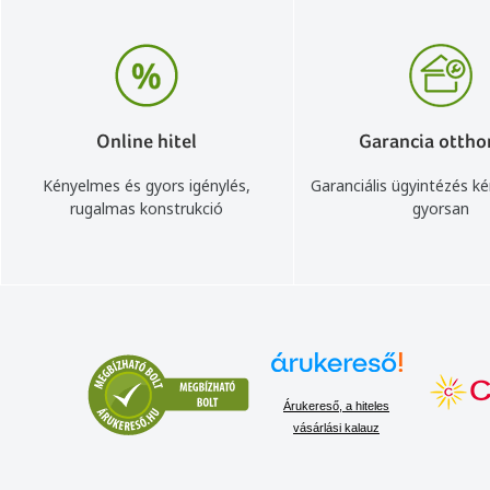
Online hitel
Garancia ottho
Kényelmes és gyors igénylés,
Garanciális ügyintézés k
rugalmas konstrukció
gyorsan
Árukereső, a hiteles
vásárlási kalauz