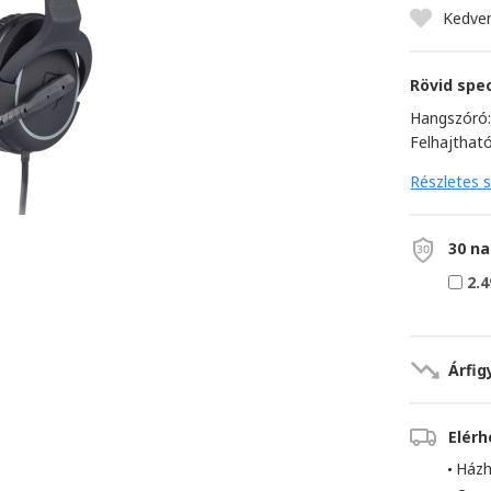
Kedve
Rövid spec
Hangszóró
Felhajthat
Részletes s
30 na
2.4
Árfig
Elér
Házh