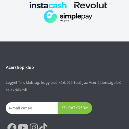
Acershop klub
Legyél Te is klubtag, hogy első kézből értesülj az Acer újdonságokról
és akciókról!
FELIRATKOZOM