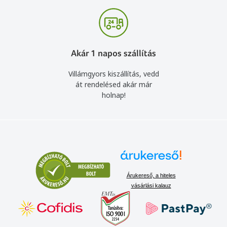
Akár 1 napos szállítás
Villámgyors kiszállítás, vedd
át rendelésed akár már
holnap!
Árukereső, a hiteles
vásárlási kalauz