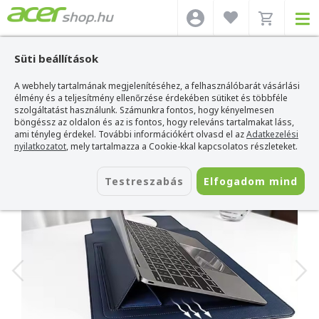
Süti beállítások
A webhely tartalmának megjelenítéséhez, a felhasználóbarát vásárlási
Acer webshop
>
Laptop táskák
>
Laptop táskák 14”
>
Stride Multifunkciós
Notebook Sleeve tok 14" - Kék
élmény és a teljesítmény ellenőrzése érdekében sütiket és többféle
szolgáltatást használunk. Számunkra fontos, hogy kényelmesen
Stride Multifunkciós Notebook Sleeve
böngéssz az oldalon és az is fontos, hogy releváns tartalmakat láss,
tok 14" - Kék
ami tényleg érdekel. További információkért olvasd el az
Adatkezelési
nyilatkozatot
, mely tartalmazza a Cookie-kkal kapcsolatos részleteket.
Azonosító:
ANH-SL-13 blue
Testreszabás
Elfogadom mind