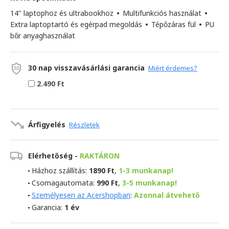
14" laptophoz és ultrabookhoz
•
Multifunkciós használat
•
Extra laptoptartó és egérpad megoldás
•
Tépőzáras fül
•
PU
bőr anyaghasználat
30 nap visszavásárlási garancia
Miért érdemes?
2.490 Ft
Árfigyelés
Részletek
Elérhetőség -
RAKTÁRON
Házhoz szállítás:
1890 Ft
,
1-3 munkanap!
Csomagautomata:
990 Ft
,
3-5 munkanap!
Személyesen az Acershopban
:
Azonnal átvehető
Garancia:
1 év