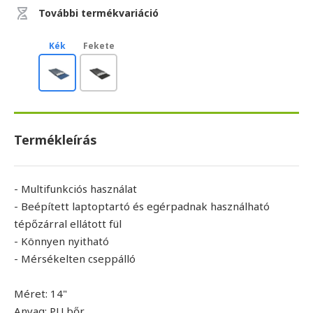
További termékvariáció
Kék
Fekete
Termékleírás
- Multifunkciós használat
- Beépített laptoptartó és egérpadnak használható
tépőzárral ellátott fül
- Könnyen nyitható
- Mérsékelten cseppálló
Méret: 14"
Anyag: PU bőr