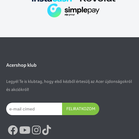
Acershop klub
Legyél Te is klubtag, hogy első kézből értesülj az Acer újdonságokról
és akciókról!
FELIRATKOZOM