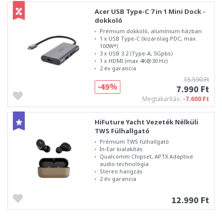
Acer USB Type-C 7 in 1 Mini Dock -
dokkoló
Prémium dokkoló, alumínium házban
1 x USB Type-C (kizárólag PDC, max.
100W*)
3 x USB 3.2 (Type-A, 5Gpbs)
1 x HDMI (max 4K@30 Hz)
2 év garancia
15.590 Ft
-49%
7.990 Ft
Megtakarítás:
-7.600 Ft
HiFuture Yacht Vezeték Nélküli
TWS Fülhallgató
Prémium TWS fülhallgató
In-Ear kialakítás
Qualcomm Chipset, APTX Adaptive
audio technológia
Stereo hangzás
2 év garancia
12.990 Ft