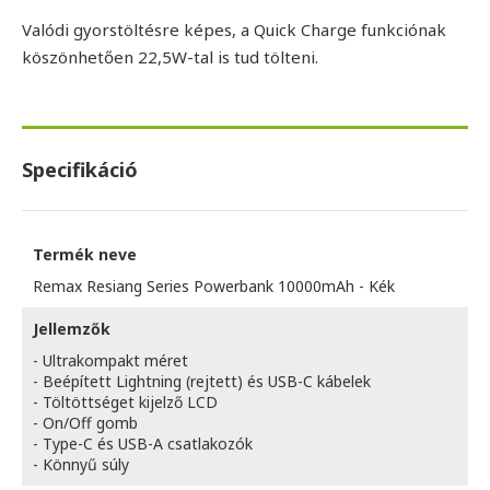
Valódi gyorstöltésre képes, a Quick Charge funkciónak
köszönhetően 22,5W-tal is tud tölteni.
Specifikáció
Termék neve
Remax Resiang Series Powerbank 10000mAh - Kék
Jellemzők
- Ultrakompakt méret
- Beépített Lightning (rejtett) és USB-C kábelek
- Töltöttséget kijelző LCD
- On/Off gomb
- Type-C és USB-A csatlakozók
- Könnyű súly