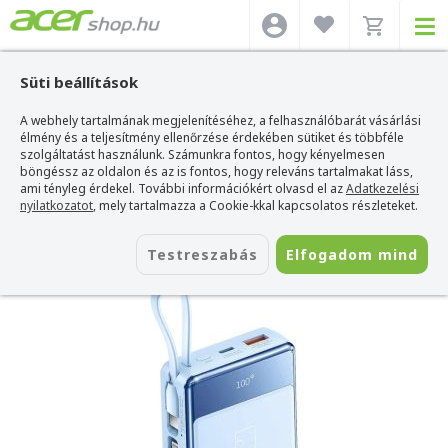
Süti beállítások
A webhely tartalmának megjelenítéséhez, a felhasználóbarát vásárlási
Acer webshop
>
Kiegészítők
>
Powerbank
>
Remax Powerbank
>
Remax
Resiang Series Powerbank 10000mAh
élmény és a teljesítmény ellenőrzése érdekében sütiket és többféle
szolgáltatást használunk. Számunkra fontos, hogy kényelmesen
Remax Resiang Series Powerbank
böngéssz az oldalon és az is fontos, hogy releváns tartalmakat láss,
10000mAh
ami tényleg érdekel. További információkért olvasd el az
Adatkezelési
nyilatkozatot
, mely tartalmazza a Cookie-kkal kapcsolatos részleteket.
Azonosító:
RPP-605 blue
Testreszabás
Elfogadom mind