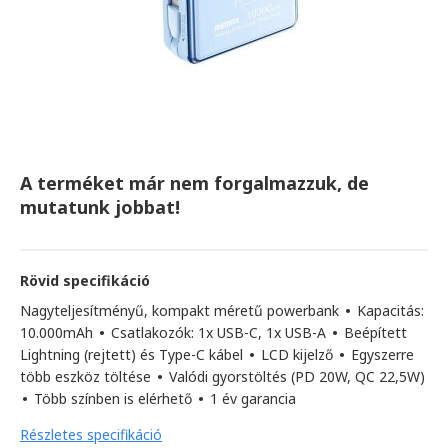
A terméket már nem forgalmazzuk, de
mutatunk jobbat!
Rövid specifikáció
Nagyteljesítményű, kompakt méretű powerbank
•
Kapacitás:
10.000mAh
•
Csatlakozók: 1x USB-C, 1x USB-A
•
Beépített
Lightning (rejtett) és Type-C kábel
•
LCD kijelző
•
Egyszerre
több eszköz töltése
•
Valódi gyorstöltés (PD 20W, QC 22,5W)
•
Több színben is elérhető
•
1 év garancia
Részletes specifikáció