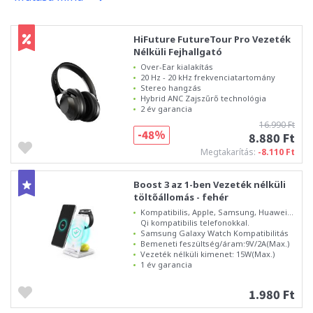
HiFuture FutureTour Pro Vezeték
Nélküli Fejhallgató
Over-Ear kialakítás
20 Hz - 20 kHz frekvenciatartomány
Stereo hangzás
Hybrid ANC Zajszűrő technológia
2 év garancia
16.990 Ft
-48%
8.880 Ft
Megtakarítás:
-8.110 Ft
Boost 3 az 1-ben Vezeték nélküli
töltőállomás - fehér
Kompatibilis, Apple, Samsung, Huawei...
Qi kompatibilis telefonokkal.
Samsung Galaxy Watch Kompatibilitás
Bemeneti feszültség/áram:9V/2A(Max.)
Vezeték nélküli kimenet: 15W(Max.)
1 év garancia
1.980 Ft