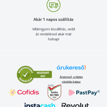
Akár 1 napos szállítás
Villámgyors kiszállítás, vedd
át rendelésed akár már
holnap!
Árukereső, a hiteles
vásárlási kalauz