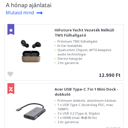
A hónap ajánlatai
Mutasd mind
HiFuture Yacht Vezeték Nélküli
TWS Fülhallgató
Prémium TWS fülhallgató
In-Ear kialakítás
Qualcomm Chipset, APTX Adaptive
audio technológia
Stereo hangzás
2 év garancia
12.990 Ft
Acer USB Type-C 7 in 1 Mini Dock -
dokkoló
Prémium dokkoló, alumínium házban
1 x USB Type-C (kizárólag PDC, max.
100W*)
3 x USB 3.2 (Type-A, 5Gpbs)
1 x HDMI (max 4K@30 Hz)
2 év garancia