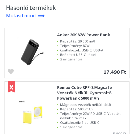
Hasonló termékek
Mutasd mind
Anker 20K 87W Power Bank
Kapacitás: 20 000 mAh
Teljesítmény: 87W
Csatlakozók: USB-C, USB-A
Beépített USB-C kábel
2 év garancia
17.490 Ft
Remax Cube RPP-8 Magsafe
Vezeték Nélküli Gyorstöltő
Powerbank 5000 mAh
Mágneses vezeték nélküli töltő
Kapacitás: 5000mAh
Teljesítmény: 20W PD USB-C, Vezeték
nélkül: 15W max
Csatlakozók: 1 db USB-C
1 év garancia
5.890 Ft