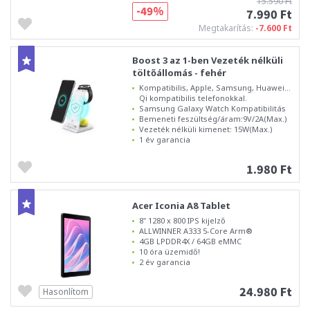
15.590 Ft
-49%
7.990 Ft
Megtakarítás:
-7.600 Ft
Boost 3 az 1-ben Vezeték nélküli
töltőállomás - fehér
Kompatibilis, Apple, Samsung, Huawei...
Qi kompatibilis telefonokkal.
Samsung Galaxy Watch Kompatibilitás
Bemeneti feszültség/áram:9V/2A(Max.)
Vezeték nélküli kimenet: 15W(Max.)
1 év garancia
1.980 Ft
Acer Iconia A8 Tablet
8" 1280 x 800 IPS kijelző
ALLWINNER A333 5-Core Arm®
4GB LPDDR4X / 64GB eMMC
10 óra üzemidő!
2 év garancia
24.980 Ft
Hasonlítom