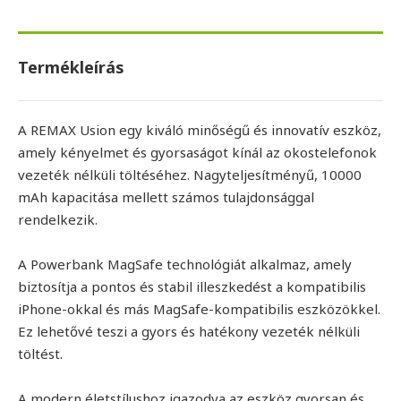
Termékleírás
A REMAX Usion egy kiváló minőségű és innovatív eszköz,
amely kényelmet és gyorsaságot kínál az okostelefonok
vezeték nélküli töltéséhez. Nagyteljesítményű, 10000
mAh kapacitása mellett számos tulajdonsággal
rendelkezik.
A Powerbank MagSafe technológiát alkalmaz, amely
biztosítja a pontos és stabil illeszkedést a kompatibilis
iPhone-okkal és más MagSafe-kompatibilis eszközökkel.
Ez lehetővé teszi a gyors és hatékony vezeték nélküli
töltést.
A modern életstílushoz igazodva az eszköz gyorsan és