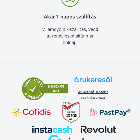
Akár 1 napos szállítás
Villámgyors kiszállítás, vedd
át rendelésed akár már
holnap!
Árukereső, a hiteles
vásárlási kalauz