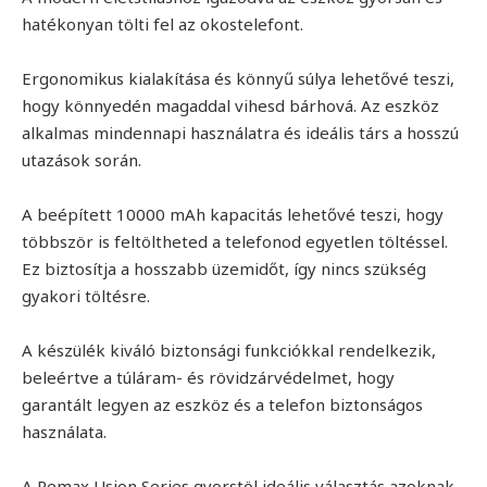
hatékonyan tölti fel az okostelefont.
Ergonomikus kialakítása és könnyű súlya lehetővé teszi,
hogy könnyedén magaddal vihesd bárhová. Az eszköz
alkalmas mindennapi használatra és ideális társ a hosszú
utazások során.
A beépített 10000 mAh kapacitás lehetővé teszi, hogy
többször is feltöltheted a telefonod egyetlen töltéssel.
Ez biztosítja a hosszabb üzemidőt, így nincs szükség
gyakori töltésre.
A készülék kiváló biztonsági funkciókkal rendelkezik,
beleértve a túláram- és rövidzárvédelmet, hogy
garantált legyen az eszköz és a telefon biztonságos
használata.
A Remax Usion Series gyorstöl ideális választás azoknak,