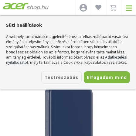
Süti beállítások
A webhely tartalmának megjelenítéséhez, a felhasználóbarát vásárlási
Acer webshop
>
Kiegészítők
>
Powerbank
>
Remax Powerbank
>
Remax
Usion RPP-65 MagSafe Powerbank 10000mAh 20W
élmény és a teljesítmény ellenőrzése érdekében sütiket és többféle
szolgáltatást használunk. Számunkra fontos, hogy kényelmesen
Remax Usion RPP-65 MagSafe
böngéssz az oldalon és az is fontos, hogy releváns tartalmakat láss,
Powerbank 10000mAh 20W
ami tényleg érdekel. További információkért olvasd el az
Adatkezelési
nyilatkozatot
, mely tartalmazza a Cookie-kkal kapcsolatos részleteket.
Azonosító:
RPP-65 blue
Testreszabás
Elfogadom mind