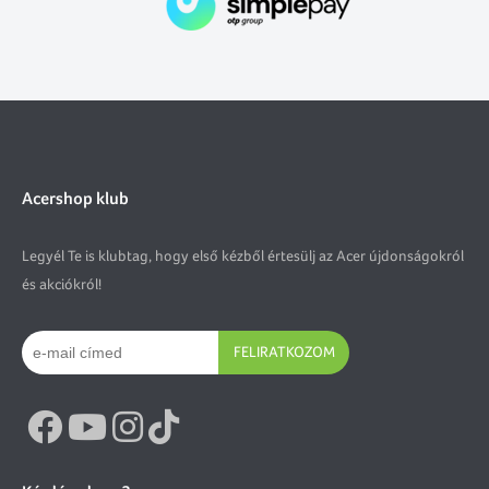
Acershop klub
Legyél Te is klubtag, hogy első kézből értesülj az Acer újdonságokról
és akciókról!
FELIRATKOZOM