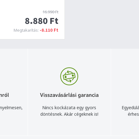
16.990 Ft
8.880 Ft
-8.110 Ft
Megtakarítás:
nról
Visszavásárlási garancia
ényelmesen,
Nincs kockázata egy gyors
Egyedülá
döntésnek. Akár cégeknek is!
érhes