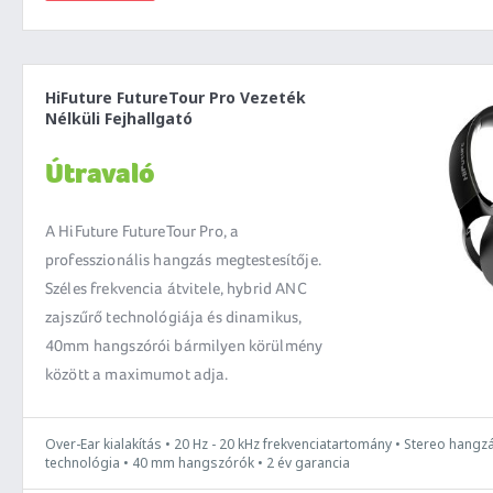
HiFuture FutureTour Pro Vezeték
Nélküli Fejhallgató
Útravaló
A HiFuture FutureTour Pro, a
professzionális hangzás megtestesítője.
Széles frekvencia átvitele, hybrid ANC
zajszűrő technológiája és dinamikus,
40mm hangszórói bármilyen körülmény
között a maximumot adja.
Over-Ear kialakítás • 20 Hz - 20 kHz frekvenciatartomány • Stereo hang
technológia • 40 mm hangszórók • 2 év garancia