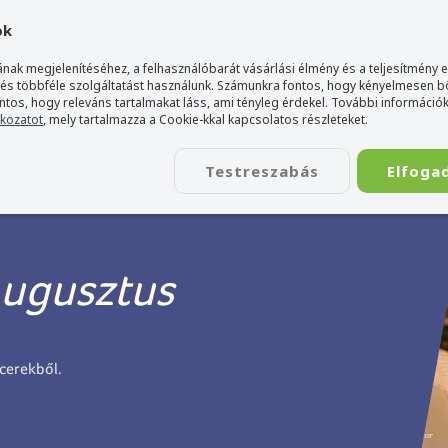
gyarország Acer márkaboltja
+36 20 / 800 2237
+36 20 / 372 2
ok
nak megjelenítéséhez, a felhasználóbarát vásárlási élmény és a teljesítmény 
 és többféle szolgáltatást használunk. Számunkra fontos, hogy kényelmesen 
ontos, hogy releváns tartalmakat láss, ami tényleg érdekel. További információk
tkozatot
, mely tartalmazza a Cookie-kkal kapcsolatos részleteket.
TÁSKA
ÉLETSTÍLUS
KIEGÉSZÍTŐ
KAPCSOLAT
Testreszabás
Elfoga
ugusztus
cerekből.