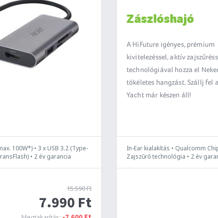
Zászlóshajó
A HiFuture igényes, prémium
kivitelezéssel, aktív zajszűrés
technológiával hozza el Neke
tökéletes hangzást. Szállj fel 
Yacht már készen áll!
ax. 100W*) • 3 x USB 3.2 (Type-
In-Ear kialakítás • Qualcomm Chi
ransFlash) • 2 év garancia
Zajszűrő technológia • 2 év gara
15.590 Ft
7.990 Ft
-7.600 Ft
Megtakarítás: