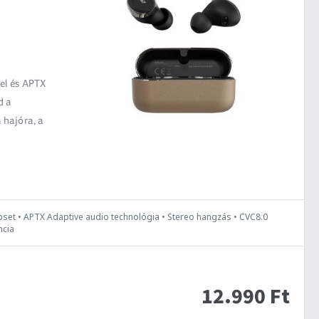
sel és APTX
d a
a hajóra, a
pset • APTX Adaptive audio technológia • Stereo hangzás • CVC8.0
ncia
12.990 Ft