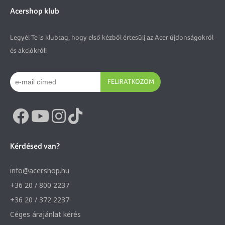
Acershop klub
Legyél Te is klubtag, hogy első kézből értesülj az Acer újdonságokról
és akciókról!
FELIRATKOZOM
Kérdésed van?
info@acer.shop.hu
+36 20 / 800 2237
+36 20 / 372 2237
Céges árajánlat kérés