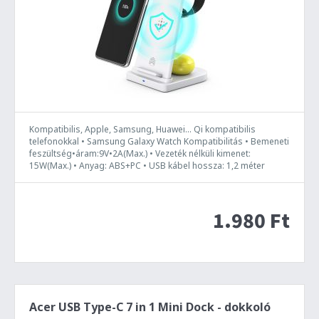
Kompatibilis, Apple, Samsung, Huawei... Qi kompatibilis
telefonokkal • Samsung Galaxy Watch Kompatibilitás • Bemeneti
feszültség•áram:9V•2A(Max.) • Vezeték nélküli kimenet:
15W(Max.) • Anyag: ABS+PC • USB kábel hossza: 1,2 méter
1.980 Ft
Acer USB Type-C 7 in 1 Mini Dock - dokkoló