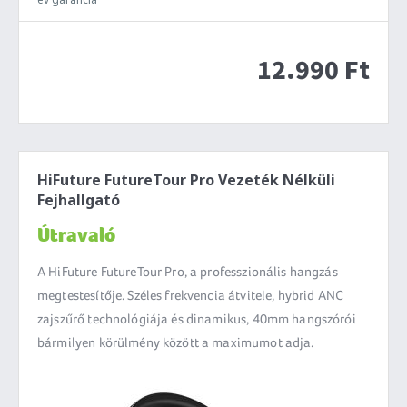
12.990 Ft
HiFuture FutureTour Pro Vezeték Nélküli
Fejhallgató
Útravaló
A HiFuture FutureTour Pro, a professzionális hangzás
megtestesítője. Széles frekvencia átvitele, hybrid ANC
zajszűrő technológiája és dinamikus, 40mm hangszórói
bármilyen körülmény között a maximumot adja.