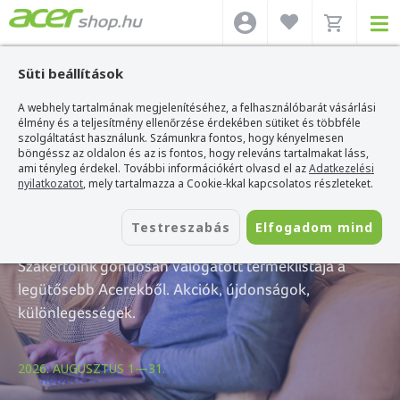
Süti beállítások
A webhely tartalmának megjelenítéséhez, a felhasználóbarát vásárlási
élmény és a teljesítmény ellenőrzése érdekében sütiket és többféle
szolgáltatást használunk. Számunkra fontos, hogy kényelmesen
böngéssz az oldalon és az is fontos, hogy releváns tartalmakat láss,
A hónap ajánlatai
ami tényleg érdekel. További információkért olvasd el az
Adatkezelési
nyilatkozatot
, mely tartalmazza a Cookie-kkal kapcsolatos részleteket.
— Augusztus
Testreszabás
Elfogadom mind
Szakértőink gondosan válogatott terméklistája a
legütősebb Acerekből. Akciók, újdonságok,
különlegességek.
2026. AUGUSZTUS 1—31.