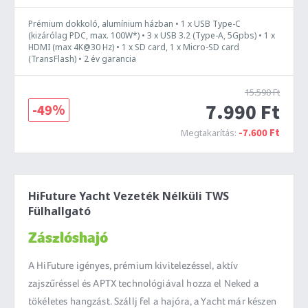
Prémium dokkoló, alumínium házban • 1 x USB Type-C
(kizárólag PDC, max. 100W*) • 3 x USB 3.2 (Type-A, 5Gpbs) • 1 x
HDMI (max 4K@30 Hz) • 1 x SD card, 1 x Micro-SD card
(TransFlash) • 2 év garancia
15.590 Ft
7.990 Ft
-49%
-7.600 Ft
Megtakarítás:
HiFuture Yacht Vezeték Nélküli TWS
Fülhallgató
Zászlóshajó
A HiFuture igényes, prémium kivitelezéssel, aktív
zajszűréssel és APTX technológiával hozza el Neked a
tökéletes hangzást. Szállj fel a hajóra, a Yacht már készen