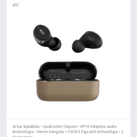
áll!
In-Ear kialakítás • Qualcomm Chipset • APTX Adaptive audio
technológia • Stereo hangzás • CVC8.0 Zajszűrő technológia • 2
év garancia