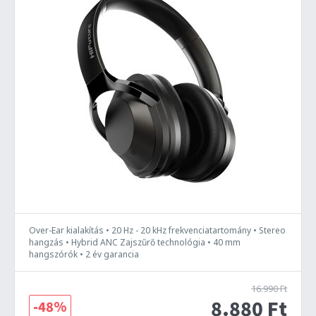
Over-Ear kialakítás • 20 Hz - 20 kHz frekvenciatartomány • Stereo
hangzás • Hybrid ANC Zajszűrő technológia • 40 mm
hangszórók • 2 év garancia
16.990 Ft
8.880 Ft
-48%