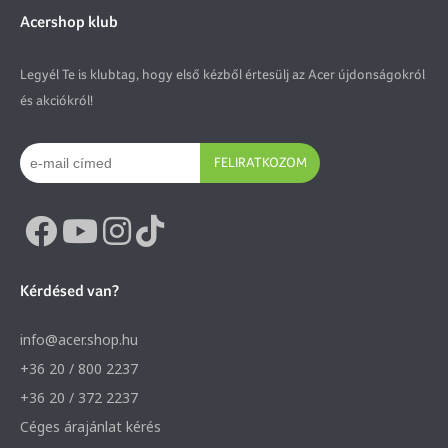
Acershop klub
Legyél Te is klubtag, hogy első kézből értesülj az Acer újdonságokról
és akciókról!
FELIRATKOZOM
Kérdésed van?
info@acer.shop.hu
+36 20 / 800 2237
+36 20 / 372 2237
Céges árajánlat kérés