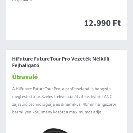
12.990 Ft
HiFuture FutureTour Pro Vezeték Nélküli
Fejhallgató
Útravaló
A HiFuture FutureTour Pro, a professzionális hangzás
megtestesítője. Széles frekvencia átvitele, hybrid ANC
zajszűrő technológiája és dinamikus, 40mm hangszórói
bármilyen körülmény között a maximumot adja.