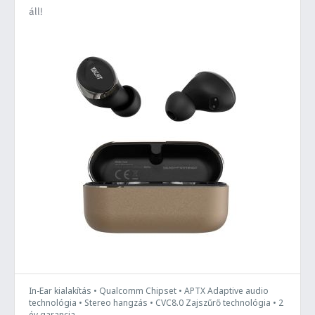
áll!
In-Ear kialakítás • Qualcomm Chipset • APTX Adaptive audio
technológia • Stereo hangzás • CVC8.0 Zajszűrő technológia • 2
év garancia