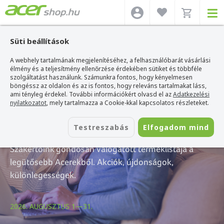
Süti beállítások
A webhely tartalmának megjelenítéséhez, a felhasználóbarát vásárlási
élmény és a teljesítmény ellenőrzése érdekében sütiket és többféle
szolgáltatást használunk. Számunkra fontos, hogy kényelmesen
böngéssz az oldalon és az is fontos, hogy releváns tartalmakat láss,
A hónap ajánlatai
ami tényleg érdekel. További információkért olvasd el az
Adatkezelési
nyilatkozatot
, mely tartalmazza a Cookie-kkal kapcsolatos részleteket.
— Augusztus
Testreszabás
Elfogadom mind
Szakértőink gondosan válogatott terméklistája a
legütősebb Acerekből. Akciók, újdonságok,
különlegességek.
2026. AUGUSZTUS 1—31.