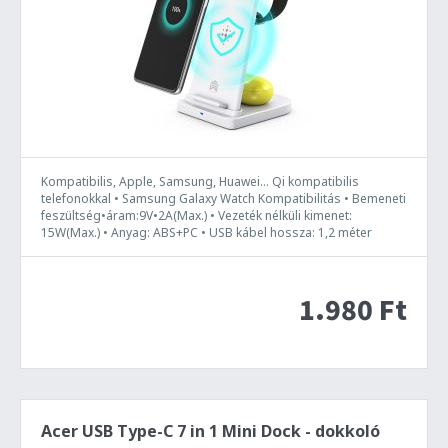
Kompatibilis, Apple, Samsung, Huawei... Qi kompatibilis
telefonokkal • Samsung Galaxy Watch Kompatibilitás • Bemeneti
feszültség•áram:9V•2A(Max.) • Vezeték nélküli kimenet:
15W(Max.) • Anyag: ABS+PC • USB kábel hossza: 1,2 méter
1.980 Ft
Acer USB Type-C 7 in 1 Mini Dock - dokkoló