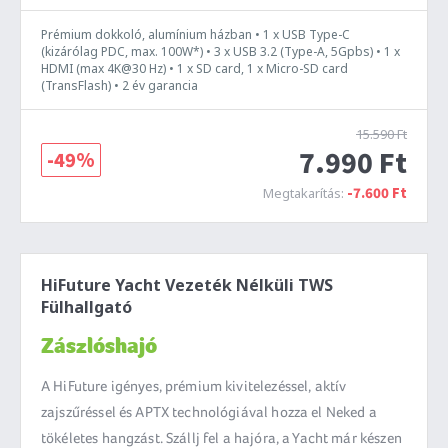
Prémium dokkoló, alumínium házban • 1 x USB Type-C
(kizárólag PDC, max. 100W*) • 3 x USB 3.2 (Type-A, 5Gpbs) • 1 x
HDMI (max 4K@30 Hz) • 1 x SD card, 1 x Micro-SD card
(TransFlash) • 2 év garancia
15.590 Ft
7.990 Ft
-49%
-7.600 Ft
Megtakarítás:
HiFuture Yacht Vezeték Nélküli TWS
Fülhallgató
Zászlóshajó
A HiFuture igényes, prémium kivitelezéssel, aktív
zajszűréssel és APTX technológiával hozza el Neked a
tökéletes hangzást. Szállj fel a hajóra, a Yacht már készen