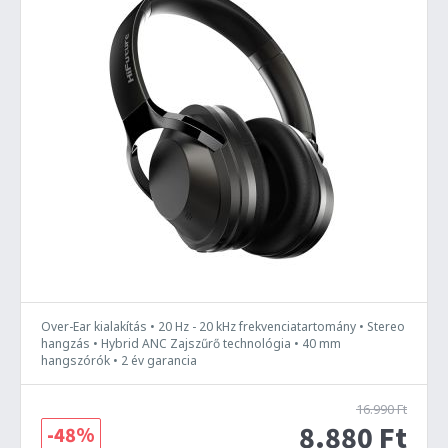
Over-Ear kialakítás • 20 Hz - 20 kHz frekvenciatartomány • Stereo
hangzás • Hybrid ANC Zajszűrő technológia • 40 mm
hangszórók • 2 év garancia
16.990 Ft
8.880 Ft
-48%