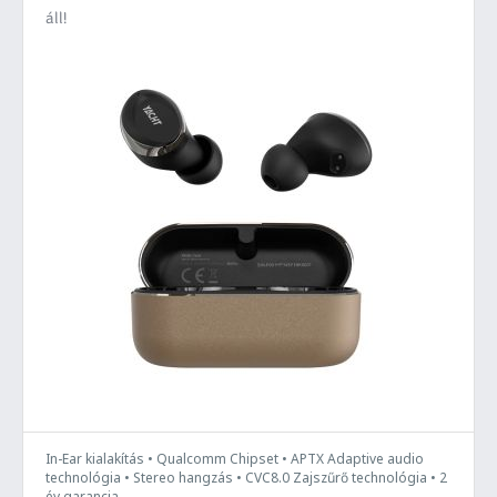
áll!
In-Ear kialakítás • Qualcomm Chipset • APTX Adaptive audio
technológia • Stereo hangzás • CVC8.0 Zajszűrő technológia • 2
év garancia