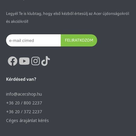
Acershop klub
Legyél Te is klubtag, hogy első kézből értesülj az Acer újdonságokról
és akciókról!
FELIRATKOZOM
Kérdésed van?
info@acer.shop.hu
+36 20 / 800 2237
+36 20 / 372 2237
Céges árajánlat kérés