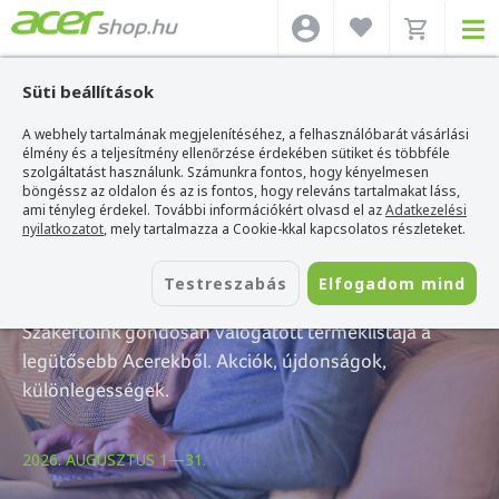
Süti beállítások
A webhely tartalmának megjelenítéséhez, a felhasználóbarát vásárlási
élmény és a teljesítmény ellenőrzése érdekében sütiket és többféle
szolgáltatást használunk. Számunkra fontos, hogy kényelmesen
böngéssz az oldalon és az is fontos, hogy releváns tartalmakat láss,
A hónap ajánlatai
ami tényleg érdekel. További információkért olvasd el az
Adatkezelési
nyilatkozatot
, mely tartalmazza a Cookie-kkal kapcsolatos részleteket.
— Augusztus
Testreszabás
Elfogadom mind
Szakértőink gondosan válogatott terméklistája a
legütősebb Acerekből. Akciók, újdonságok,
különlegességek.
2026. AUGUSZTUS 1—31.