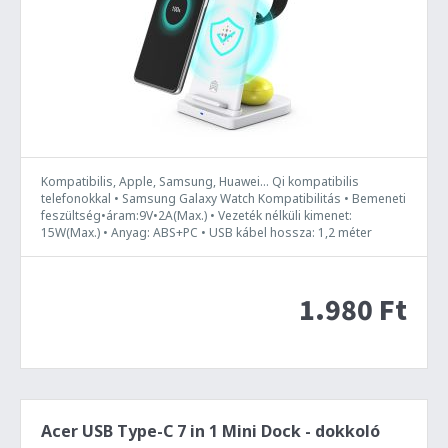
Kompatibilis, Apple, Samsung, Huawei... Qi kompatibilis
telefonokkal • Samsung Galaxy Watch Kompatibilitás • Bemeneti
feszültség•áram:9V•2A(Max.) • Vezeték nélküli kimenet:
15W(Max.) • Anyag: ABS+PC • USB kábel hossza: 1,2 méter
1.980 Ft
Acer USB Type-C 7 in 1 Mini Dock - dokkoló