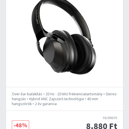
Over-Ear kialakítás • 20 Hz - 20 kHz frekvenciatartomány • Stereo
hangzás • Hybrid ANC Zajszűrő technológia • 40 mm
hangszórók • 2 év garancia
16.990 Ft
8.880 Ft
-48%