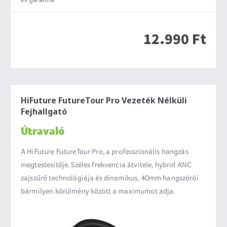
12.990 Ft
HiFuture FutureTour Pro Vezeték Nélküli
Fejhallgató
Útravaló
A HiFuture FutureTour Pro, a professzionális hangzás
megtestesítője. Széles frekvencia átvitele, hybrid ANC
zajszűrő technológiája és dinamikus, 40mm hangszórói
bármilyen körülmény között a maximumot adja.