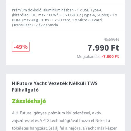
Prémium dokkoló, alumínium házban • 1 x USB Type-C
(kizárólag PDC, max. 100W*) • 3 x USB 3.2 (Type-A, 5Gpbs) • 1 x
HDMI (max 4K@30 Hz) • 1 x SD card, 1 x Micro-SD card
(TransFlash) • 2 év garancia
15.590 Ft
7.990 Ft
-49%
-7.600 Ft
Megtakarítás:
HiFuture Yacht Vezeték Nélküli TWS
Fülhallgató
Zászlóshajó
A HiFuture igényes, prémium kivitelezéssel, aktív
zajszűréssel és APTX technológiával hozza el Neked a
tökéletes hangzást. Szállj fel a hajóra, a Yacht már készen